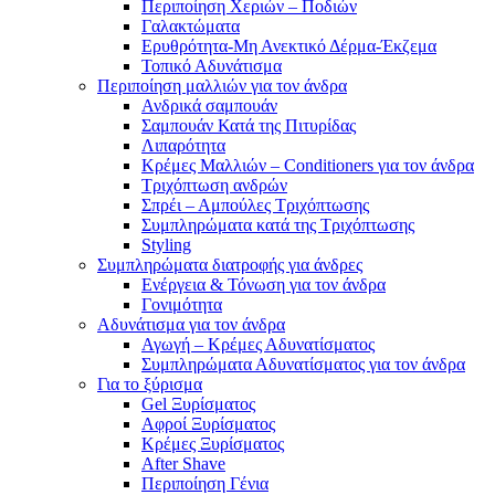
Περιποίηση Χεριών – Ποδιών
Γαλακτώματα
Ερυθρότητα-Μη Ανεκτικό Δέρμα-Έκζεμα
Τοπικό Αδυνάτισμα
Περιποίηση μαλλιών για τον άνδρα
Ανδρικά σαμπουάν
Σαμπουάν Κατά της Πιτυρίδας
Λιπαρότητα
Κρέμες Μαλλιών – Conditioners για τον άνδρα
Τριχόπτωση ανδρών
Σπρέι – Αμπούλες Τριχόπτωσης
Συμπληρώματα κατά της Τριχόπτωσης
Styling
Συμπληρώματα διατροφής για άνδρες
Ενέργεια & Τόνωση για τον άνδρα
Γονιμότητα
Αδυνάτισμα για τον άνδρα
Αγωγή – Κρέμες Αδυνατίσματος
Συμπληρώματα Αδυνατίσματος για τον άνδρα
Για το ξύρισμα
Gel Ξυρίσματος
Αφροί Ξυρίσματος
Κρέμες Ξυρίσματος
After Shave
Περιποίηση Γένια