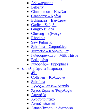
Ashwagandha
Bilberry
Cinnammon – Κανέλα
Cranberry – Κράνα
Echinacea – Εχινάτσια
Garlic – Σκόρδο
Gingko Biloba
Ginseng – τζίνσεγκ
Rhodiola
Saw Palmetto
Spirulina – Σπιρουλίνα
Turmeric – Κουρκουμάς
Γαϊδουράγκαθο – Milk Thistle
Βαλεριάνα
Ιπποφαές – Hippophaes
Συμπληρώματα διατροφής
45+
Collagen – Κολαγόνο
Spirulina
Αγχος – Stress – Αϋπνία
Άγχος Στρες & Ψυχολογία
Αμινοξέα
Ανοσοποιητικό
Αντιοξειδωτικά
Αποτοξίνωση με διατροφή