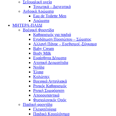
Σεξουαλική υγεία
Τονωτικά – Διεγερτικά
Ανδρικά Αρώματα
Eau de Toilette Men
Αρώματα
ΜΗΤΕΡΑ-ΠΑΙΔΙ
Βρέφική Φροντίδα
Καθαρισμός για παιδιά
Ενυδάτωση Προσώπου – Σώματος
Αλλαγή Πάνας – Ερεθισμοί -Σύγκαμα
Baby Cream
Body Milk
Ευαίσθητα Δέρματα
Ατοπική Δερματίτιδα
Νινίδα
Έλαια
Κολώνιες
Βρεφικά Αντιηλιακά
Ρινικός Καθαρισμός
Ρινική Συμφόρηση
Απορρυπαντικά
Φυσιολογικός Ορός
Παιδική φροντίδα
Γλειφιτζούρια
Παιδικό Κρυολόγημα