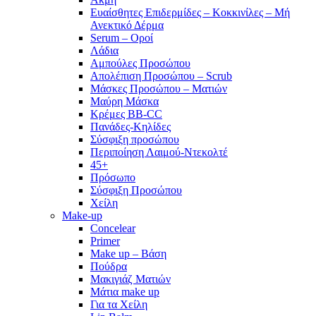
Ευαίσθητες Επιδερμίδες – Κοκκινίλες – Μή
Ανεκτικό Δέρμα
Serum – Οροί
Λάδια
Αμπούλες Προσώπου
Απολέπιση Προσώπου – Scrub
Μάσκες Προσώπου – Ματιών
Μαύρη Μάσκα
Κρέμες BB-CC
Πανάδες-Κηλίδες
Σύσφιξη προσώπου
Περιποίηση Λαιμού-Ντεκολτέ
45+
Πρόσωπο
Σύσφιξη Προσώπου
Χείλη
Make-up
Concelear
Primer
Make up – Βάση
Πούδρα
Μακιγιάζ Ματιών
Μάτια make up
Για τα Χείλη