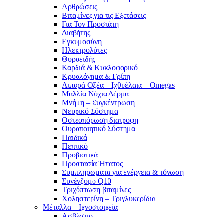
Αρθρώσεις
Βιταμίνες για τις Εξετάσεις
Για Τον Προστάτη
Διαβήτης
Εγκυμοσύνη
Ηλεκτρολύτες
Θυροειδής
Καρδιά & Κυκλοφορικό
Κρυολόγημα & Γρίπη
Λιπαρά Οξέα – Ιχθυέλαια – Omegas
Μαλλία Νύχια Δέρμα
Μνήμη – Συγκέντρωση
Νευρικό Σύστημα
Οστεοπόρωση διατροφη
Ουροποιητικό Σύστημα
Παιδικά
Πεπτικό
Προβιοτικά
Προστασία Ήπατος
Συμπληρωματα για ενέργεια & τόνωση
Συνένζυμο Q10
Τριχόπτωση βιταμίνες
Χοληστερίνη – Τριγλυκερίδια
Μέταλλα – Ιχνοστοιχεία
Ασβέστιο