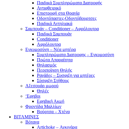
Παιδικά Συμπληρώματα Διατροφής
Αντιφθειρικό
Επιστροφή στα Θρανία
Οδοντόπαστες-Οδοντόβουρτσες
Παιδικά Αντηλιακά
Σαμπουάν – Conditioner – Αφρόλουτρα
Παιδικά Σαμπουάν
Conditioner
Αφρόλουτρα
Εγκυμοσύνη – Νέα μητέρα
Συμπληρώματα Διατροφης – Εγκυμοσύνη
Πρώτα Απαραίτητα
Θηλασμός
Περιποίηση Θηλής
Ραγάδες – Συσφιξη για μητέρες
Σύσφιξη Στήθους
Αξεσουάρ μωρού
Θηλές
‘Εφηβοι
Εφηβική Ακμή
Φροντίδα Μαλλίων
Βούρτσα – Χτένα
ΒΙΤΑΜΙΝΕΣ
Βότανα
Artichoke – Αγκινάρα