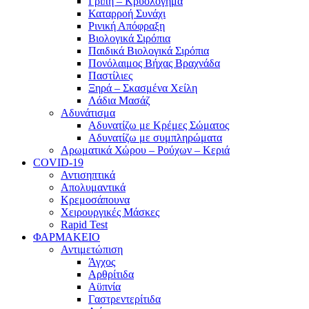
Γρίπη – Κρυολόγημα
Καταρροή Συνάχι
Ρινική Απόφραξη
Βιολογικά Σιρόπια
Παιδικά Βιολογικά Σιρόπια
Πονόλαιμος Βήχας Βραχνάδα
Παστίλιες
Ξηρά – Σκασμένα Χείλη
Λάδια Μασάζ
Αδυνάτισμα
Αδυνατίζω με Κρέμες Σώματος
Αδυνατίζω με συμπληρώματα
Αρωματικά Χώρου – Ρούχων – Κεριά
COVID-19
Αντισηπτικά
Απολυμαντικά
Κρεμοσάπουνα
Χειρουργικές Μάσκες
Rapid Test
ΦΑΡΜΑΚΕΙΟ
Αντιμετώπιση
Άγχος
Αρθρίτιδα
Αϋπνία
Γαστρεντερίτιδα