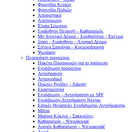
Φροντίδα Χεριών
Φροντίδα Ποδιών
Αποσμητικά
Αποτρίχωση
Έλαια Σώματος
Ευαίσθητη Περιοχή – Καθαρισμός
Μη Ανεκτικό Δέρμα – Ερυθρότητα – Έκζεμα
Ξηρό – Ευαίσθητο – Ατοπικό Δέρμα
Στέρεα Σαπούνια – Κρεμοσάπουνα
Ψωρίαση
Περιποίηση προσώπου
Πακέτα Προσφορών για το πρόσωπο
Ενυδάτωση προσώπου
Αντιγήρανση
Αντιρυτιδική
Πρώτες Ρυτίδες – Λάμψη
Ελαστικότητα
Ενυδάτωση – Αντιγήρανση με SPF
Ενυδάτωση-Αντιγήρανση Νύχτας
Ειδικές Θεραπείες Ενυδάτωσης-Αντιγήρανσης
Μάτια
Μαύροι Κύκλοι – Σακκούλες
Καθαρισμός – Ντεμακιγιάζ
Λοσιόν Καθαρισμού – Ντεμακιγιάζ
Ακμή