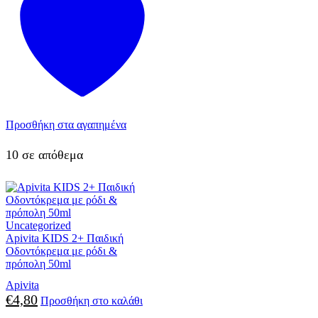
Προσθήκη στα αγαπημένα
10 σε απόθεμα
Uncategorized
Apivita KIDS 2+ Παιδική
Οδοντόκρεμα με ρόδι &
πρόπολη 50ml
Apivita
€
4,80
Προσθήκη στο καλάθι