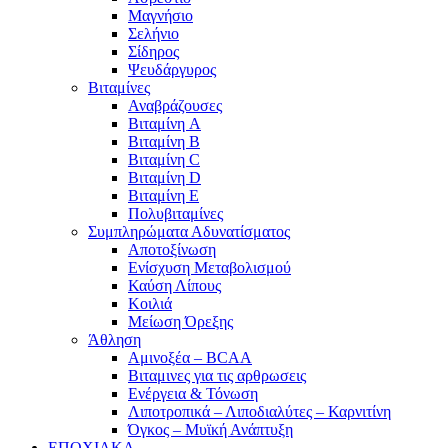
Μαγνήσιο
Σελήνιο
Σίδηρος
Ψευδάργυρος
Βιταμίνες
Αναβράζουσες
Βιταμίνη A
Βιταμίνη B
Βιταμίνη C
Βιταμίνη D
Βιταμίνη E
Πολυβιταμίνες
Συμπληρώματα Αδυνατίσματος
Αποτοξίνωση
Ενίσχυση Μεταβολισμού
Καύση Λίπους
Κοιλιά
Μείωση Όρεξης
Άθληση
Αμινοξέα – BCAA
Βιταμινες για τις αρθρωσεις
Ενέργεια & Τόνωση
Λιποτροπικά – Λιποδιαλύτες – Καρνιτίνη
Όγκος – Μυϊκή Ανάπτυξη
ΕΠΟΧΙΑΚΑ