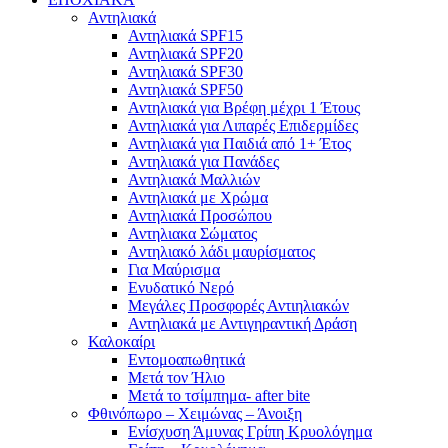
Αντηλιακά
Αντηλιακά SPF15
Αντηλιακά SPF20
Αντηλιακά SPF30
Αντηλιακά SPF50
Αντηλιακά για Βρέφη μέχρι 1 Έτους
Αντηλιακά για Λιπαρές Επιδερμίδες
Αντηλιακά για Παιδιά από 1+ Έτος
Αντηλιακά για Πανάδες
Αντηλιακά Μαλλιών
Αντηλιακά με Χρώμα
Αντηλιακά Προσώπου
Αντηλιακα Σώματος
Αντηλιακό λάδι μαυρίσματος
Για Μαύρισμα
Ενυδατικό Νερό
Μεγάλες Προσφορές Αντιηλιακών
Αντηλιακά με Αντιγηραντική Δράση
Καλοκαίρι
Εντομοαπωθητικά
Μετά τον Ήλιο
Μετά το τσίμπημα- after bite
Φθινόπωρο – Χειμώνας – Άνοιξη
Ενίσχυση Άμυνας Γρίπη Κρυολόγημα