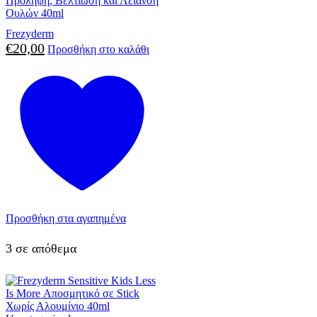
Πρόληψη, Βελτίωση και Λείανση
Ουλών 40ml
Frezyderm
€
20,00
Προσθήκη στο καλάθι
Προσθήκη στα αγαπημένα
3 σε απόθεμα