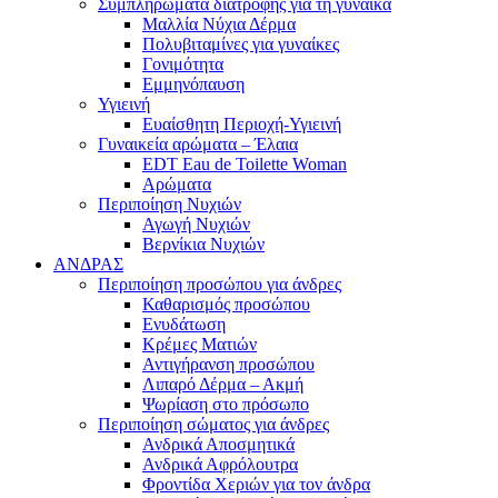
Συμπληρώματα διατροφής για τη γυναίκα
Μαλλία Νύχια Δέρμα
Πολυβιταμίνες για γυναίκες
Γονιμότητα
Εμμηνόπαυση
Υγιεινή
Ευαίσθητη Περιοχή-Υγιεινή
Γυναικεία αρώματα – Έλαια
EDT Eau de Toilette Woman
Αρώματα
Περιποίηση Νυχιών
Αγωγή Νυχιών
Βερνίκια Νυχιών
ΑΝΔΡΑΣ
Περιποίηση προσώπου για άνδρες
Καθαρισμός προσώπου
Ενυδάτωση
Κρέμες Ματιών
Αντιγήρανση προσώπου
Λιπαρό Δέρμα – Ακμή
Ψωρίαση στο πρόσωπο
Περιποίηση σώματος για άνδρες
Ανδρικά Αποσμητικά
Ανδρικά Αφρόλουτρα
Φροντίδα Χεριών για τον άνδρα