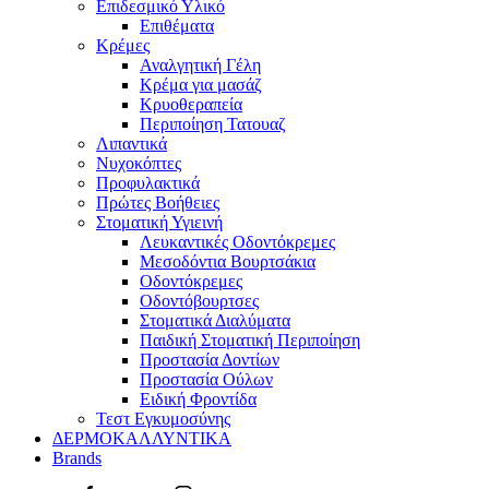
Επιδεσμικό Υλικό
Επιθέματα
Κρέμες
Αναλγητική Γέλη
Κρέμα για μασάζ
Κρυοθεραπεία
Περιποίηση Τατουαζ
Λιπαντικά
Νυχοκόπτες
Προφυλακτικά
Πρώτες Βοήθειες
Στοματική Υγιεινή
Λευκαντικές Οδοντόκρεμες
Μεσοδόντια Βουρτσάκια
Οδοντόκρεμες
Οδοντόβουρτσες
Στοματικά Διαλύματα
Παιδική Στοματική Περιποίηση
Προστασία Δοντίων
Προστασία Ούλων
Ειδική Φροντίδα
Τεστ Εγκυμοσύνης
ΔΕΡΜΟΚΑΛΛΥΝΤΙΚΑ
Brands