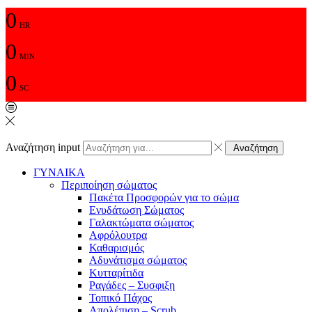
0
HR
0
MIN
0
SC
Αναζήτηση input
Αναζήτηση
ΓΥΝΑΙΚΑ
Περιποίηση σώματος
Πακέτα Προσφορών για το σώμα
Ενυδάτωση Σώματος
Γαλακτώματα σώματος
Αφρόλουτρα
Καθαρισμός
Αδυνάτισμα σώματος
Κυτταρίτιδα
Ραγάδες – Συσφιξη
Τοπικό Πάχος
Απολέπιση – Scrub