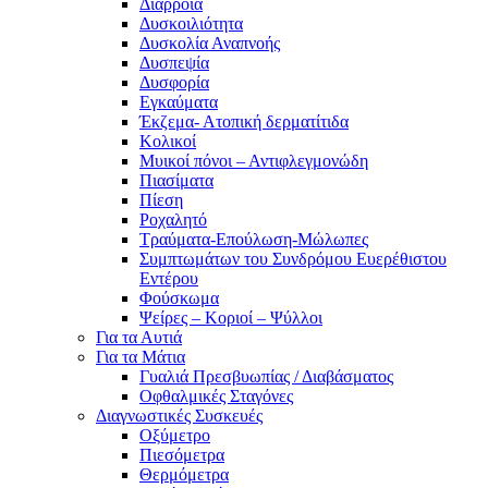
Διάρροια
Δυσκοιλιότητα
Δυσκολία Αναπνοής
Δυσπεψία
Δυσφορία
Εγκαύματα
Έκζεμα- Ατοπική δερματίτιδα
Κολικοί
Μυικοί πόνοι – Αντιφλεγμονώδη
Πιασίματα
Πίεση
Ροχαλητό
Τραύματα-Επούλωση-Μώλωπες
Συμπτωμάτων του Συνδρόμου Ευερέθιστου
Εντέρου
Φούσκωμα
Ψείρες – Κοριοί – Ψύλλοι
Για τα Αυτιά
Για τα Μάτια
Γυαλιά Πρεσβυωπίας / Διαβάσματος
Οφθαλμικές Σταγόνες
Διαγνωστικές Συσκευές
Οξύμετρο
Πιεσόμετρα
Θερμόμετρα