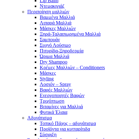
Lip Balm
Ντεμακιγιάζ
Περιποίηση μαλλιών
Βαμμένα Μαλλιά
Λιπαρά Μαλλιά
Μάσκες Μαλλιών
Ξηρά-Ταλαιπωρημένα Μαλλιά
Σαμπουάν
Συχνό Λούσιμο
Πιτυρίδα-Ξηροδερμία
Ώριμα Μαλλιά
Dry Shampoo
Κρέμες Μαλλιών – Conditioners
Μάσκες
Styling
Λοσιόν – Spray
Βαφές Μαλλιών
Ενεργοποιητές Βαφών
Τριχόπτωση
Βιταμίνες για Μαλλιά
Φυτικά Έλαια
Αδυνάτισμα
Τοπικό Πάχος – αδυνάτισμα
Προϊόντα για κυτταρίτιδα
Σύσφιξη