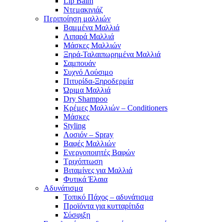
Lip Balm
Ντεμακιγιάζ
Περιποίηση μαλλιών
Βαμμένα Μαλλιά
Λιπαρά Μαλλιά
Μάσκες Μαλλιών
Ξηρά-Ταλαιπωρημένα Μαλλιά
Σαμπουάν
Συχνό Λούσιμο
Πιτυρίδα-Ξηροδερμία
Ώριμα Μαλλιά
Dry Shampoo
Κρέμες Μαλλιών – Conditioners
Μάσκες
Styling
Λοσιόν – Spray
Βαφές Μαλλιών
Ενεργοποιητές Βαφών
Τριχόπτωση
Βιταμίνες για Μαλλιά
Φυτικά Έλαια
Αδυνάτισμα
Τοπικό Πάχος – αδυνάτισμα
Προϊόντα για κυτταρίτιδα
Σύσφιξη