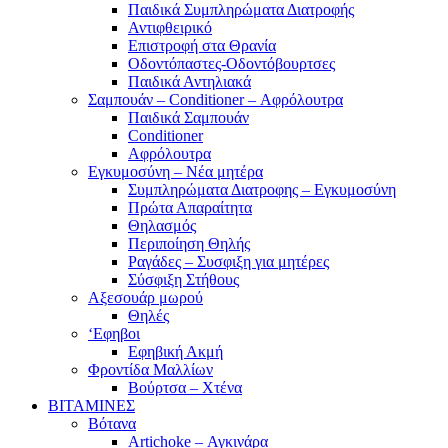
Παιδικά Συμπληρώματα Διατροφής
Αντιφθειρικό
Επιστροφή στα Θρανία
Οδοντόπαστες-Οδοντόβουρτσες
Παιδικά Αντηλιακά
Σαμπουάν – Conditioner – Αφρόλουτρα
Παιδικά Σαμπουάν
Conditioner
Αφρόλουτρα
Εγκυμοσύνη – Νέα μητέρα
Συμπληρώματα Διατροφης – Εγκυμοσύνη
Πρώτα Απαραίτητα
Θηλασμός
Περιποίηση Θηλής
Ραγάδες – Συσφιξη για μητέρες
Σύσφιξη Στήθους
Αξεσουάρ μωρού
Θηλές
‘Εφηβοι
Εφηβική Ακμή
Φροντίδα Μαλλίων
Βούρτσα – Χτένα
ΒΙΤΑΜΙΝΕΣ
Βότανα
Artichoke – Αγκινάρα