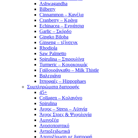
Ashwagandha
Bilberry
Cinnammon – Κανέλα
Cranberry – Κράνα
Echinacea – Εχινάτσια
Garlic – Σκόρδο
Gingko Biloba
Ginseng – τζίνσεγκ
Rhodiola
Saw Palmetto
Spirulina – Σπιρουλίνα
Turmeric – Κουρκουμάς
Γαϊδουράγκαθο – Milk Thistle
Βαλεριάνα
Ιπποφαές – Hippophaes
Συμπληρώματα διατροφής
45+
Collagen – Κολαγόνο
Spirulina
Αγχος – Stress – Αϋπνία
Άγχος Στρες & Ψυχολογία
Αμινοξέα
Ανοσοποιητικό
Αντιοξειδωτικά
Αποτοξίνωση με διατροφή