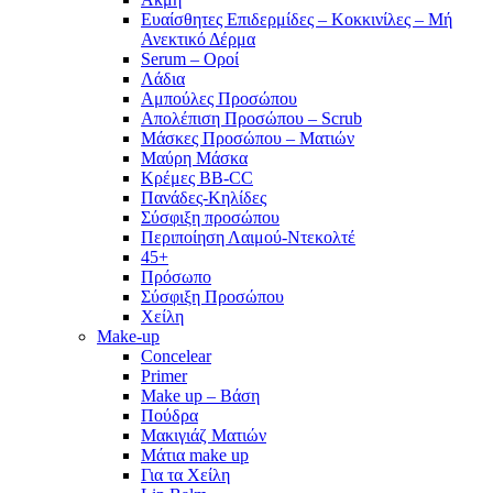
Ευαίσθητες Επιδερμίδες – Κοκκινίλες – Μή
Ανεκτικό Δέρμα
Serum – Οροί
Λάδια
Αμπούλες Προσώπου
Απολέπιση Προσώπου – Scrub
Μάσκες Προσώπου – Ματιών
Μαύρη Μάσκα
Κρέμες BB-CC
Πανάδες-Κηλίδες
Σύσφιξη προσώπου
Περιποίηση Λαιμού-Ντεκολτέ
45+
Πρόσωπο
Σύσφιξη Προσώπου
Χείλη
Make-up
Concelear
Primer
Make up – Βάση
Πούδρα
Μακιγιάζ Ματιών
Μάτια make up
Για τα Χείλη