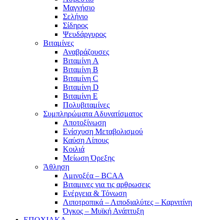
Μαγνήσιο
Σελήνιο
Σίδηρος
Ψευδάργυρος
Βιταμίνες
Αναβράζουσες
Βιταμίνη A
Βιταμίνη B
Βιταμίνη C
Βιταμίνη D
Βιταμίνη E
Πολυβιταμίνες
Συμπληρώματα Αδυνατίσματος
Αποτοξίνωση
Ενίσχυση Μεταβολισμού
Καύση Λίπους
Κοιλιά
Μείωση Όρεξης
Άθληση
Αμινοξέα – BCAA
Βιταμινες για τις αρθρωσεις
Ενέργεια & Τόνωση
Λιποτροπικά – Λιποδιαλύτες – Καρνιτίνη
Όγκος – Μυϊκή Ανάπτυξη
ΕΠΟΧΙΑΚΑ