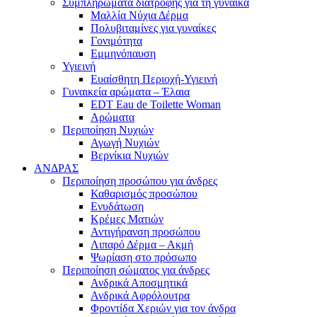
Συμπληρώματα διατροφής για τη γυναίκα
Μαλλία Νύχια Δέρμα
Πολυβιταμίνες για γυναίκες
Γονιμότητα
Εμμηνόπαυση
Υγιεινή
Ευαίσθητη Περιοχή-Υγιεινή
Γυναικεία αρώματα – Έλαια
EDT Eau de Toilette Woman
Αρώματα
Περιποίηση Νυχιών
Αγωγή Νυχιών
Βερνίκια Νυχιών
ΑΝΔΡΑΣ
Περιποίηση προσώπου για άνδρες
Καθαρισμός προσώπου
Ενυδάτωση
Κρέμες Ματιών
Αντιγήρανση προσώπου
Λιπαρό Δέρμα – Ακμή
Ψωρίαση στο πρόσωπο
Περιποίηση σώματος για άνδρες
Ανδρικά Αποσμητικά
Ανδρικά Αφρόλουτρα
Φροντίδα Χεριών για τον άνδρα