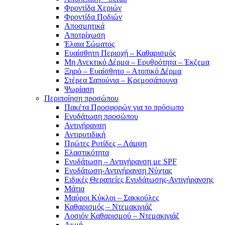
Φροντίδα Χεριών
Φροντίδα Ποδιών
Αποσμητικά
Αποτρίχωση
Έλαια Σώματος
Ευαίσθητη Περιοχή – Καθαρισμός
Μη Ανεκτικό Δέρμα – Ερυθρότητα – Έκζεμα
Ξηρό – Ευαίσθητο – Ατοπικό Δέρμα
Στέρεα Σαπούνια – Κρεμοσάπουνα
Ψωρίαση
Περιποίηση προσώπου
Πακέτα Προσφορών για το πρόσωπο
Ενυδάτωση προσώπου
Αντιγήρανση
Αντιρυτιδική
Πρώτες Ρυτίδες – Λάμψη
Ελαστικότητα
Ενυδάτωση – Αντιγήρανση με SPF
Ενυδάτωση-Αντιγήρανση Νύχτας
Ειδικές Θεραπείες Ενυδάτωσης-Αντιγήρανσης
Μάτια
Μαύροι Κύκλοι – Σακκούλες
Καθαρισμός – Ντεμακιγιάζ
Λοσιόν Καθαρισμού – Ντεμακιγιάζ
Ακμή