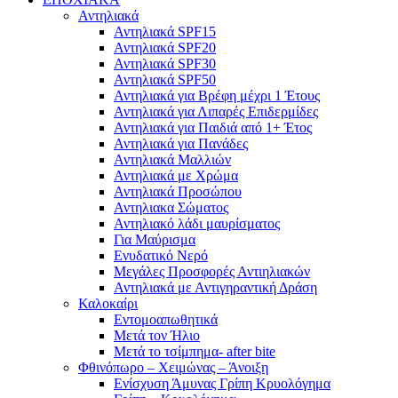
Αντηλιακά
Αντηλιακά SPF15
Αντηλιακά SPF20
Αντηλιακά SPF30
Αντηλιακά SPF50
Αντηλιακά για Βρέφη μέχρι 1 Έτους
Αντηλιακά για Λιπαρές Επιδερμίδες
Αντηλιακά για Παιδιά από 1+ Έτος
Αντηλιακά για Πανάδες
Αντηλιακά Μαλλιών
Αντηλιακά με Χρώμα
Αντηλιακά Προσώπου
Αντηλιακα Σώματος
Αντηλιακό λάδι μαυρίσματος
Για Μαύρισμα
Ενυδατικό Νερό
Μεγάλες Προσφορές Αντιηλιακών
Αντηλιακά με Αντιγηραντική Δράση
Καλοκαίρι
Εντομοαπωθητικά
Μετά τον Ήλιο
Μετά το τσίμπημα- after bite
Φθινόπωρο – Χειμώνας – Άνοιξη
Ενίσχυση Άμυνας Γρίπη Κρυολόγημα