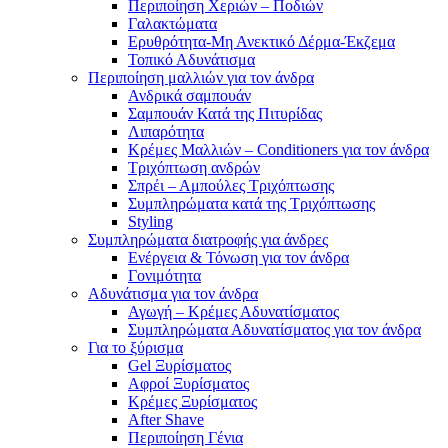
Περιποίηση Χεριών – Ποδιών
Γαλακτώματα
Ερυθρότητα-Μη Ανεκτικό Δέρμα-Έκζεμα
Τοπικό Αδυνάτισμα
Περιποίηση μαλλιών για τον άνδρα
Ανδρικά σαμπουάν
Σαμπουάν Κατά της Πιτυρίδας
Λιπαρότητα
Κρέμες Μαλλιών – Conditioners για τον άνδρα
Τριχόπτωση ανδρών
Σπρέι – Αμπούλες Τριχόπτωσης
Συμπληρώματα κατά της Τριχόπτωσης
Styling
Συμπληρώματα διατροφής για άνδρες
Ενέργεια & Τόνωση για τον άνδρα
Γονιμότητα
Αδυνάτισμα για τον άνδρα
Αγωγή – Κρέμες Αδυνατίσματος
Συμπληρώματα Αδυνατίσματος για τον άνδρα
Για το ξύρισμα
Gel Ξυρίσματος
Αφροί Ξυρίσματος
Κρέμες Ξυρίσματος
After Shave
Περιποίηση Γένια