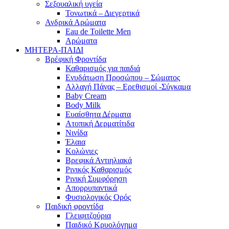
Σεξουαλική υγεία
Τονωτικά – Διεγερτικά
Ανδρικά Αρώματα
Eau de Toilette Men
Αρώματα
ΜΗΤΕΡΑ-ΠΑΙΔΙ
Βρέφική Φροντίδα
Καθαρισμός για παιδιά
Ενυδάτωση Προσώπου – Σώματος
Αλλαγή Πάνας – Ερεθισμοί -Σύγκαμα
Baby Cream
Body Milk
Ευαίσθητα Δέρματα
Ατοπική Δερματίτιδα
Νινίδα
Έλαια
Κολώνιες
Βρεφικά Αντιηλιακά
Ρινικός Καθαρισμός
Ρινική Συμφόρηση
Απορρυπαντικά
Φυσιολογικός Ορός
Παιδική φροντίδα
Γλειφιτζούρια
Παιδικό Κρυολόγημα