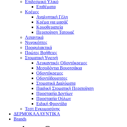
Επιδεσμικό Υλικό
Επιθέματα
Κρέμες
Αναλγητική Γέλη
Κρέμα για μασάζ
Κρυοθεραπεία
Περιποίηση Τατουαζ
Λιπαντικά
Νυχοκόπτες
Προφυλακτικά
Πρώτες Βοήθειες
Στοματική Υγιεινή
Λευκαντικές Οδοντόκρεμες
Μεσοδόντια Βουρτσάκια
Οδοντόκρεμες
Οδοντόβουρτσες
Στοματικά Διαλύματα
Παιδική Στοματική Περιποίηση
Προστασία Δοντίων
Προστασία Ούλων
Ειδική Φροντίδα
Τεστ Εγκυμοσύνης
ΔΕΡΜΟΚΑΛΛΥΝΤΙΚΑ
Brands