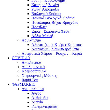
Γρίπη – Κρυολόγημα
Καταρροή Συνάχι
Ρινική Απόφραξη
Βιολογικά Σιρόπια
Παιδικά Βιολογικά Σιρόπια
Πονόλαιμος Βήχας Βραχνάδα
Παστίλιες
Ξηρά – Σκασμένα Χείλη
Λάδια Μασάζ
Αδυνάτισμα
Αδυνατίζω με Κρέμες Σώματος
Αδυνατίζω με συμπληρώματα
Αρωματικά Χώρου – Ρούχων – Κεριά
COVID-19
Αντισηπτικά
Απολυμαντικά
Κρεμοσάπουνα
Χειρουργικές Μάσκες
Rapid Test
ΦΑΡΜΑΚΕΙΟ
Αντιμετώπιση
Άγχος
Αρθρίτιδα
Αϋπνία
Γαστρεντερίτιδα