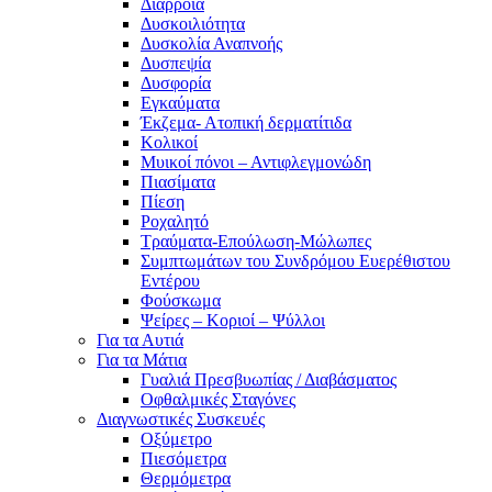
Διάρροια
Δυσκοιλιότητα
Δυσκολία Αναπνοής
Δυσπεψία
Δυσφορία
Εγκαύματα
Έκζεμα- Ατοπική δερματίτιδα
Κολικοί
Μυικοί πόνοι – Αντιφλεγμονώδη
Πιασίματα
Πίεση
Ροχαλητό
Τραύματα-Επούλωση-Μώλωπες
Συμπτωμάτων του Συνδρόμου Ευερέθιστου
Εντέρου
Φούσκωμα
Ψείρες – Κοριοί – Ψύλλοι
Για τα Αυτιά
Για τα Μάτια
Γυαλιά Πρεσβυωπίας / Διαβάσματος
Οφθαλμικές Σταγόνες
Διαγνωστικές Συσκευές
Οξύμετρο
Πιεσόμετρα
Θερμόμετρα