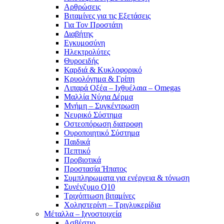
Αρθρώσεις
Βιταμίνες για τις Εξετάσεις
Για Τον Προστάτη
Διαβήτης
Εγκυμοσύνη
Ηλεκτρολύτες
Θυροειδής
Καρδιά & Κυκλοφορικό
Κρυολόγημα & Γρίπη
Λιπαρά Οξέα – Ιχθυέλαια – Omegas
Μαλλία Νύχια Δέρμα
Μνήμη – Συγκέντρωση
Νευρικό Σύστημα
Οστεοπόρωση διατροφη
Ουροποιητικό Σύστημα
Παιδικά
Πεπτικό
Προβιοτικά
Προστασία Ήπατος
Συμπληρωματα για ενέργεια & τόνωση
Συνένζυμο Q10
Τριχόπτωση βιταμίνες
Χοληστερίνη – Τριγλυκερίδια
Μέταλλα – Ιχνοστοιχεία
Ασβέστιο