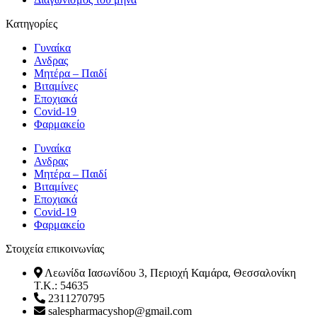
Κατηγορίες
Γυναίκα
Ανδρας
Μητέρα – Παιδί
Βιταμίνες
Εποχιακά
Covid-19
Φαρμακείο
Γυναίκα
Ανδρας
Μητέρα – Παιδί
Βιταμίνες
Εποχιακά
Covid-19
Φαρμακείο
Στοιχεία επικοινωνίας
Λεωνίδα Ιασωνίδου 3, Περιοχή Καμάρα, Θεσσαλονίκη
T.K.: 54635
2311270795
salespharmacyshop@gmail.com