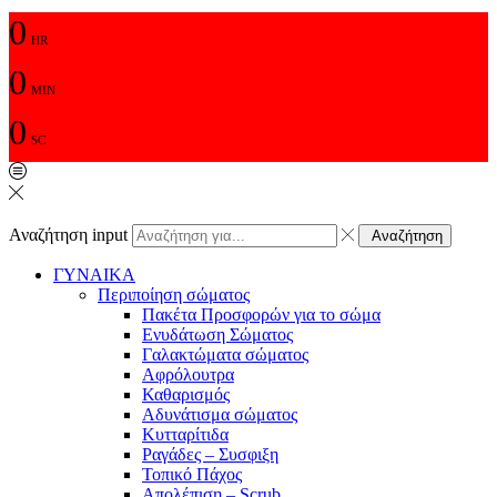
0
HR
0
MIN
0
SC
Αναζήτηση input
Αναζήτηση
ΓΥΝΑΙΚΑ
Περιποίηση σώματος
Πακέτα Προσφορών για το σώμα
Ενυδάτωση Σώματος
Γαλακτώματα σώματος
Αφρόλουτρα
Καθαρισμός
Αδυνάτισμα σώματος
Κυτταρίτιδα
Ραγάδες – Συσφιξη
Τοπικό Πάχος
Απολέπιση – Scrub