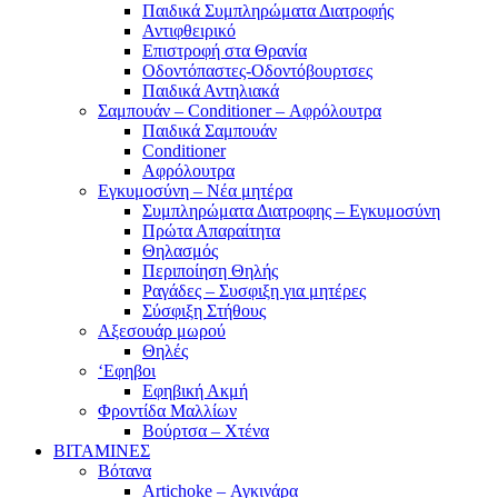
Παιδικά Συμπληρώματα Διατροφής
Αντιφθειρικό
Επιστροφή στα Θρανία
Οδοντόπαστες-Οδοντόβουρτσες
Παιδικά Αντηλιακά
Σαμπουάν – Conditioner – Αφρόλουτρα
Παιδικά Σαμπουάν
Conditioner
Αφρόλουτρα
Εγκυμοσύνη – Νέα μητέρα
Συμπληρώματα Διατροφης – Εγκυμοσύνη
Πρώτα Απαραίτητα
Θηλασμός
Περιποίηση Θηλής
Ραγάδες – Συσφιξη για μητέρες
Σύσφιξη Στήθους
Αξεσουάρ μωρού
Θηλές
‘Εφηβοι
Εφηβική Ακμή
Φροντίδα Μαλλίων
Βούρτσα – Χτένα
ΒΙΤΑΜΙΝΕΣ
Βότανα
Artichoke – Αγκινάρα