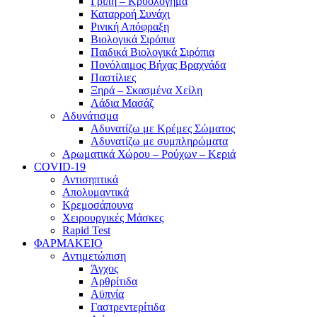
Γρίπη – Κρυολόγημα
Καταρροή Συνάχι
Ρινική Απόφραξη
Βιολογικά Σιρόπια
Παιδικά Βιολογικά Σιρόπια
Πονόλαιμος Βήχας Βραχνάδα
Παστίλιες
Ξηρά – Σκασμένα Χείλη
Λάδια Μασάζ
Αδυνάτισμα
Αδυνατίζω με Κρέμες Σώματος
Αδυνατίζω με συμπληρώματα
Αρωματικά Χώρου – Ρούχων – Κεριά
COVID-19
Αντισηπτικά
Απολυμαντικά
Κρεμοσάπουνα
Χειρουργικές Μάσκες
Rapid Test
ΦΑΡΜΑΚΕΙΟ
Αντιμετώπιση
Άγχος
Αρθρίτιδα
Αϋπνία
Γαστρεντερίτιδα