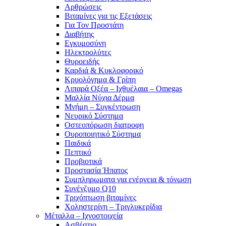
Αρθρώσεις
Βιταμίνες για τις Εξετάσεις
Για Τον Προστάτη
Διαβήτης
Εγκυμοσύνη
Ηλεκτρολύτες
Θυροειδής
Καρδιά & Κυκλοφορικό
Κρυολόγημα & Γρίπη
Λιπαρά Οξέα – Ιχθυέλαια – Omegas
Μαλλία Νύχια Δέρμα
Μνήμη – Συγκέντρωση
Νευρικό Σύστημα
Οστεοπόρωση διατροφη
Ουροποιητικό Σύστημα
Παιδικά
Πεπτικό
Προβιοτικά
Προστασία Ήπατος
Συμπληρωματα για ενέργεια & τόνωση
Συνένζυμο Q10
Τριχόπτωση βιταμίνες
Χοληστερίνη – Τριγλυκερίδια
Μέταλλα – Ιχνοστοιχεία
Ασβέστιο