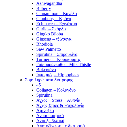
Ashwagandha
Bilberry
Cinnammon – Κανέλα
Cranberry – Κράνα
Echinacea – Εχινάτσια
Garlic – Σκόρδο
Gingko Biloba
Ginseng – τζίνσεγκ
Rhodiola
Saw Palmetto
Spirulina – Σπιρουλίνα
Turmeric – Κουρκουμάς
Γαϊδουράγκαθο – Milk Thistle
Βαλεριάνα
Ιπποφαές – Hippophaes
Συμπληρώματα διατροφής
45+
Collagen – Κολαγόνο
Spirulina
Αγχος – Stress – Αϋπνία
Άγχος Στρες & Ψυχολογία
Αμινοξέα
Ανοσοποιητικό
Αντιοξειδωτικά
Αποτοξίνωση με διατροφή