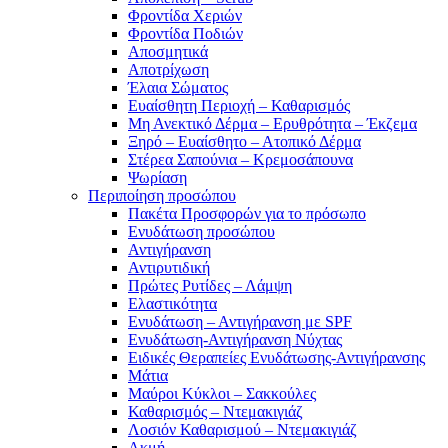
Φροντίδα Χεριών
Φροντίδα Ποδιών
Αποσμητικά
Αποτρίχωση
Έλαια Σώματος
Ευαίσθητη Περιοχή – Καθαρισμός
Μη Ανεκτικό Δέρμα – Ερυθρότητα – Έκζεμα
Ξηρό – Ευαίσθητο – Ατοπικό Δέρμα
Στέρεα Σαπούνια – Κρεμοσάπουνα
Ψωρίαση
Περιποίηση προσώπου
Πακέτα Προσφορών για το πρόσωπο
Ενυδάτωση προσώπου
Αντιγήρανση
Αντιρυτιδική
Πρώτες Ρυτίδες – Λάμψη
Ελαστικότητα
Ενυδάτωση – Αντιγήρανση με SPF
Ενυδάτωση-Αντιγήρανση Νύχτας
Ειδικές Θεραπείες Ενυδάτωσης-Αντιγήρανσης
Μάτια
Μαύροι Κύκλοι – Σακκούλες
Καθαρισμός – Ντεμακιγιάζ
Λοσιόν Καθαρισμού – Ντεμακιγιάζ
Ακμή