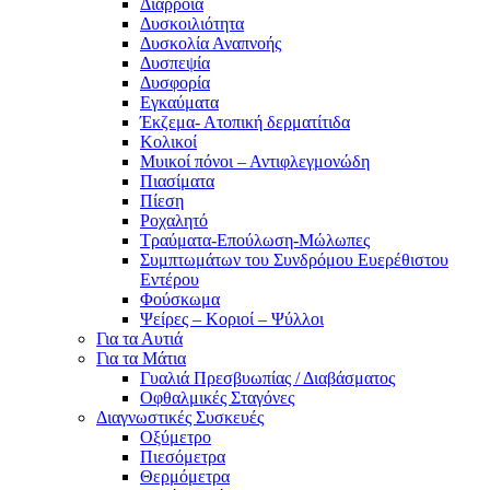
Διάρροια
Δυσκοιλιότητα
Δυσκολία Αναπνοής
Δυσπεψία
Δυσφορία
Εγκαύματα
Έκζεμα- Ατοπική δερματίτιδα
Κολικοί
Μυικοί πόνοι – Αντιφλεγμονώδη
Πιασίματα
Πίεση
Ροχαλητό
Τραύματα-Επούλωση-Μώλωπες
Συμπτωμάτων του Συνδρόμου Ευερέθιστου
Εντέρου
Φούσκωμα
Ψείρες – Κοριοί – Ψύλλοι
Για τα Αυτιά
Για τα Μάτια
Γυαλιά Πρεσβυωπίας / Διαβάσματος
Οφθαλμικές Σταγόνες
Διαγνωστικές Συσκευές
Οξύμετρο
Πιεσόμετρα
Θερμόμετρα