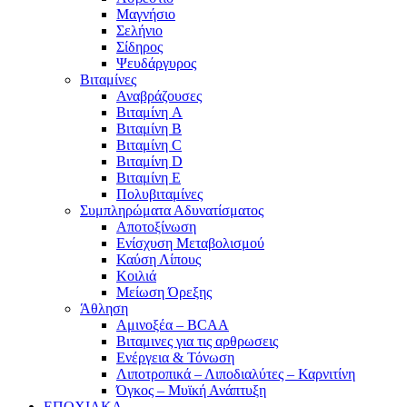
Μαγνήσιο
Σελήνιο
Σίδηρος
Ψευδάργυρος
Βιταμίνες
Αναβράζουσες
Βιταμίνη A
Βιταμίνη B
Βιταμίνη C
Βιταμίνη D
Βιταμίνη E
Πολυβιταμίνες
Συμπληρώματα Αδυνατίσματος
Αποτοξίνωση
Ενίσχυση Μεταβολισμού
Καύση Λίπους
Κοιλιά
Μείωση Όρεξης
Άθληση
Αμινοξέα – BCAA
Βιταμινες για τις αρθρωσεις
Ενέργεια & Τόνωση
Λιποτροπικά – Λιποδιαλύτες – Καρνιτίνη
Όγκος – Μυϊκή Ανάπτυξη
ΕΠΟΧΙΑΚΑ