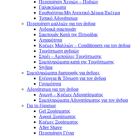
Περιποίηση Χεριών – Ποδιών
Γαλακτώματα
Ερυθρότητα-Μη Ανεκτικό Δέρμα-Έκζεμα
Τοπικό Αδυνάτισμα
Περιποίηση μαλλιών για τον άνδρα
Ανδρικά σαμπουάν
Σαμπουάν Κατά της Πιτυρίδας
Λιπαρότητα
Κρέμες Μαλλιών – Conditioners για τον άνδρα
Τριχόπτωση ανδρών
Σπρέι – Αμπούλες Τριχόπτωσης
Συμπληρώματα κατά της Τριχόπτωσης
Styling
Συμπληρώματα διατροφής για άνδρες
Ενέργεια & Τόνωση για τον άνδρα
Γονιμότητα
Αδυνάτισμα για τον άνδρα
Αγωγή – Κρέμες Αδυνατίσματος
Συμπληρώματα Αδυνατίσματος για τον άνδρα
Για το ξύρισμα
Gel Ξυρίσματος
Αφροί Ξυρίσματος
Κρέμες Ξυρίσματος
After Shave
Περιποίηση Γένια