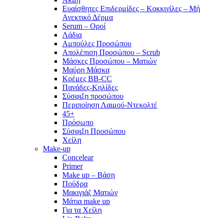
Ευαίσθητες Επιδερμίδες – Κοκκινίλες – Μή
Ανεκτικό Δέρμα
Serum – Οροί
Λάδια
Αμπούλες Προσώπου
Απολέπιση Προσώπου – Scrub
Μάσκες Προσώπου – Ματιών
Μαύρη Μάσκα
Κρέμες BB-CC
Πανάδες-Κηλίδες
Σύσφιξη προσώπου
Περιποίηση Λαιμού-Ντεκολτέ
45+
Πρόσωπο
Σύσφιξη Προσώπου
Χείλη
Make-up
Concelear
Primer
Make up – Βάση
Πούδρα
Μακιγιάζ Ματιών
Μάτια make up
Για τα Χείλη