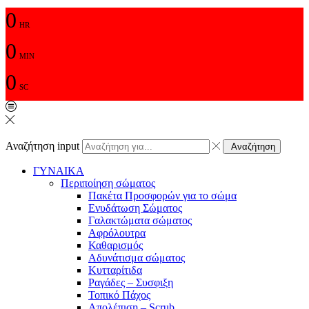
0
HR
0
MIN
0
SC
Αναζήτηση input
Αναζήτηση
ΓΥΝΑΙΚΑ
Περιποίηση σώματος
Πακέτα Προσφορών για το σώμα
Ενυδάτωση Σώματος
Γαλακτώματα σώματος
Αφρόλουτρα
Καθαρισμός
Αδυνάτισμα σώματος
Κυτταρίτιδα
Ραγάδες – Συσφιξη
Τοπικό Πάχος
Απολέπιση – Scrub