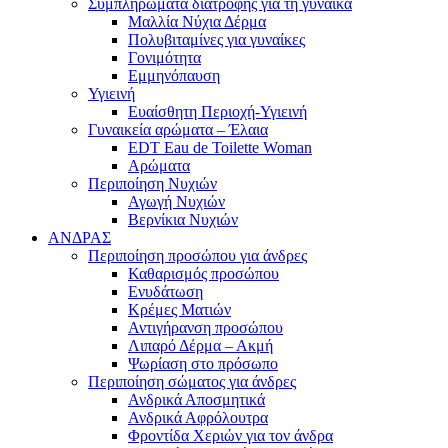
Συμπληρώματα διατροφής για τη γυναίκα
Μαλλία Νύχια Δέρμα
Πολυβιταμίνες για γυναίκες
Γονιμότητα
Εμμηνόπαυση
Υγιεινή
Ευαίσθητη Περιοχή-Υγιεινή
Γυναικεία αρώματα – Έλαια
EDT Eau de Toilette Woman
Αρώματα
Περιποίηση Νυχιών
Αγωγή Νυχιών
Βερνίκια Νυχιών
ΑΝΔΡΑΣ
Περιποίηση προσώπου για άνδρες
Καθαρισμός προσώπου
Ενυδάτωση
Κρέμες Ματιών
Αντιγήρανση προσώπου
Λιπαρό Δέρμα – Ακμή
Ψωρίαση στο πρόσωπο
Περιποίηση σώματος για άνδρες
Ανδρικά Αποσμητικά
Ανδρικά Αφρόλουτρα
Φροντίδα Χεριών για τον άνδρα