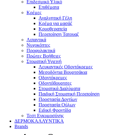
Επιδεσμικό Υλικό
Επιθέματα
Κρέμες
Αναλγητική Γέλη
Κρέμα για μασάζ
Κρυοθεραπεία
Περιποίηση Τατουαζ
Λιπαντικά
Νυχοκόπτες
Προφυλακτικά
Πρώτες Βοήθειες
Στοματική Υγιεινή
Λευκαντικές Οδοντόκρεμες
Μεσοδόντια Βουρτσάκια
Οδοντόκρεμες
Οδοντόβουρτσες
Στοματικά Διαλύματα
Παιδική Στοματική Περιποίηση
Προστασία Δοντίων
Προστασία Ούλων
Ειδική Φροντίδα
Τεστ Εγκυμοσύνης
ΔΕΡΜΟΚΑΛΛΥΝΤΙΚΑ
Brands