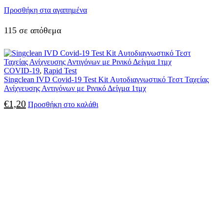
Προσθήκη στα αγαπημένα
115 σε απόθεμα
COVID-19
,
Rapid Test
Singclean IVD Covid-19 Test Kit Αυτοδιαγνωστικό Τεστ Ταχείας
Ανίχνευσης Αντιγόνων με Ρινικό Δείγμα 1τμχ
€
1,20
Προσθήκη στο καλάθι