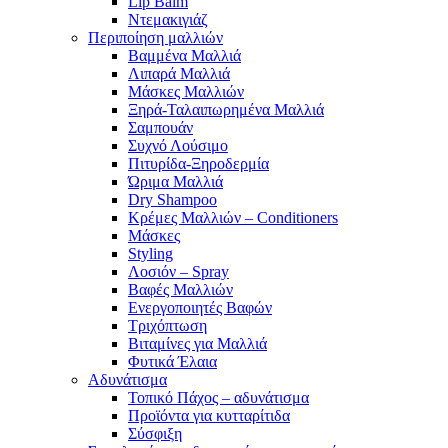
Lip Balm
Ντεμακιγιάζ
Περιποίηση μαλλιών
Βαμμένα Μαλλιά
Λιπαρά Μαλλιά
Μάσκες Μαλλιών
Ξηρά-Ταλαιπωρημένα Μαλλιά
Σαμπουάν
Συχνό Λούσιμο
Πιτυρίδα-Ξηροδερμία
Ώριμα Μαλλιά
Dry Shampoo
Κρέμες Μαλλιών – Conditioners
Μάσκες
Styling
Λοσιόν – Spray
Βαφές Μαλλιών
Ενεργοποιητές Βαφών
Τριχόπτωση
Βιταμίνες για Μαλλιά
Φυτικά Έλαια
Αδυνάτισμα
Τοπικό Πάχος – αδυνάτισμα
Προϊόντα για κυτταρίτιδα
Σύσφιξη