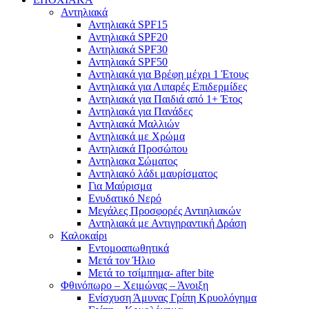
Αντηλιακά
Αντηλιακά SPF15
Αντηλιακά SPF20
Αντηλιακά SPF30
Αντηλιακά SPF50
Αντηλιακά για Βρέφη μέχρι 1 Έτους
Αντηλιακά για Λιπαρές Επιδερμίδες
Αντηλιακά για Παιδιά από 1+ Έτος
Αντηλιακά για Πανάδες
Αντηλιακά Μαλλιών
Αντηλιακά με Χρώμα
Αντηλιακά Προσώπου
Αντηλιακα Σώματος
Αντηλιακό λάδι μαυρίσματος
Για Μαύρισμα
Ενυδατικό Νερό
Μεγάλες Προσφορές Αντιηλιακών
Αντηλιακά με Αντιγηραντική Δράση
Καλοκαίρι
Εντομοαπωθητικά
Μετά τον Ήλιο
Μετά το τσίμπημα- after bite
Φθινόπωρο – Χειμώνας – Άνοιξη
Ενίσχυση Άμυνας Γρίπη Κρυολόγημα