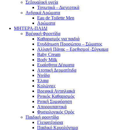
Σεξουαλική υγεία
Τονωτικά – Διεγερτικά
Ανδρικά Αρώματα
Eau de Toilette Men
Αρώματα
ΜΗΤΕΡΑ-ΠΑΙΔΙ
Βρέφική Φροντίδα
Καθαρισμός για παιδιά
Ενυδάτωση Προσώπου – Σώματος
Αλλαγή Πάνας – Ερεθισμοί -Σύγκαμα
Baby Cream
Body Milk
Ευαίσθητα Δέρματα
Ατοπική Δερματίτιδα
Νινίδα
Έλαια
Κολώνιες
Βρεφικά Αντιηλιακά
Ρινικός Καθαρισμός
Ρινική Συμφόρηση
Απορρυπαντικά
Φυσιολογικός Ορός
Παιδική φροντίδα
Γλειφιτζούρια
Παιδικό Κρυολόγημα