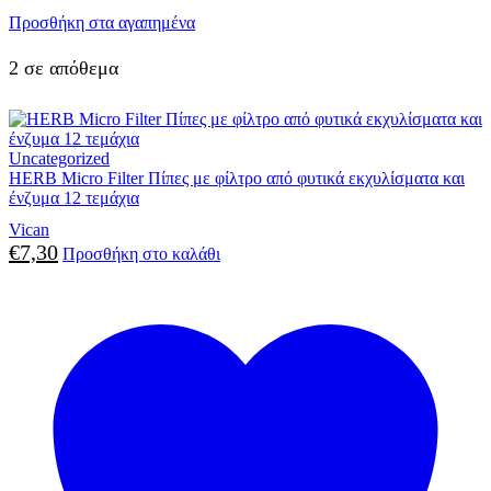
Προσθήκη στα αγαπημένα
2 σε απόθεμα
Uncategorized
HERB Micro Filter Πίπες με φίλτρο από φυτικά εκχυλίσματα και
ένζυμα 12 τεμάχια
Vican
€
7,30
Προσθήκη στο καλάθι