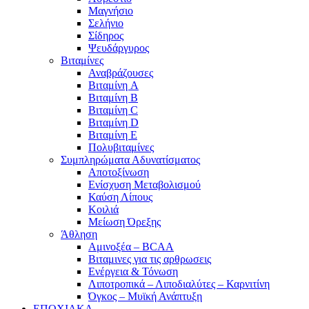
Μαγνήσιο
Σελήνιο
Σίδηρος
Ψευδάργυρος
Βιταμίνες
Αναβράζουσες
Βιταμίνη A
Βιταμίνη B
Βιταμίνη C
Βιταμίνη D
Βιταμίνη E
Πολυβιταμίνες
Συμπληρώματα Αδυνατίσματος
Αποτοξίνωση
Ενίσχυση Μεταβολισμού
Καύση Λίπους
Κοιλιά
Μείωση Όρεξης
Άθληση
Αμινοξέα – BCAA
Βιταμινες για τις αρθρωσεις
Ενέργεια & Τόνωση
Λιποτροπικά – Λιποδιαλύτες – Καρνιτίνη
Όγκος – Μυϊκή Ανάπτυξη
ΕΠΟΧΙΑΚΑ