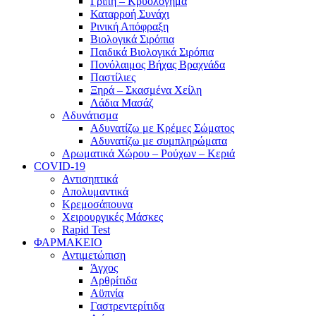
Γρίπη – Κρυολόγημα
Καταρροή Συνάχι
Ρινική Απόφραξη
Βιολογικά Σιρόπια
Παιδικά Βιολογικά Σιρόπια
Πονόλαιμος Βήχας Βραχνάδα
Παστίλιες
Ξηρά – Σκασμένα Χείλη
Λάδια Μασάζ
Αδυνάτισμα
Αδυνατίζω με Κρέμες Σώματος
Αδυνατίζω με συμπληρώματα
Αρωματικά Χώρου – Ρούχων – Κεριά
COVID-19
Αντισηπτικά
Απολυμαντικά
Κρεμοσάπουνα
Χειρουργικές Μάσκες
Rapid Test
ΦΑΡΜΑΚΕΙΟ
Αντιμετώπιση
Άγχος
Αρθρίτιδα
Αϋπνία
Γαστρεντερίτιδα