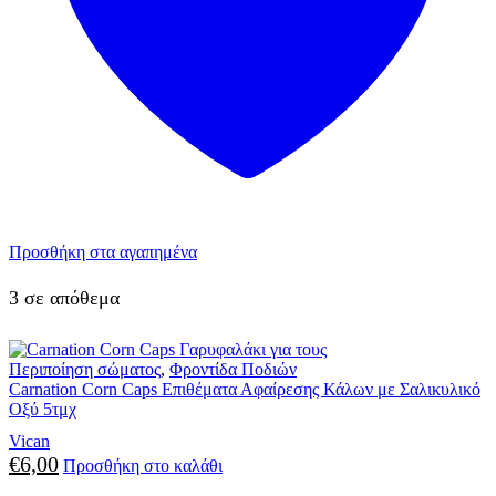
Προσθήκη στα αγαπημένα
3 σε απόθεμα
Περιποίηση σώματος
,
Φροντίδα Ποδιών
Carnation Corn Caps Επιθέματα Αφαίρεσης Κάλων με Σαλικυλικό
Οξύ 5τμχ
Vican
€
6,00
Προσθήκη στο καλάθι