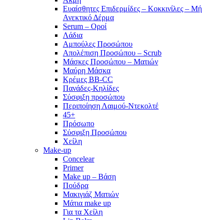
Ευαίσθητες Επιδερμίδες – Κοκκινίλες – Μή
Ανεκτικό Δέρμα
Serum – Οροί
Λάδια
Αμπούλες Προσώπου
Απολέπιση Προσώπου – Scrub
Μάσκες Προσώπου – Ματιών
Μαύρη Μάσκα
Κρέμες BB-CC
Πανάδες-Κηλίδες
Σύσφιξη προσώπου
Περιποίηση Λαιμού-Ντεκολτέ
45+
Πρόσωπο
Σύσφιξη Προσώπου
Χείλη
Make-up
Concelear
Primer
Make up – Βάση
Πούδρα
Μακιγιάζ Ματιών
Μάτια make up
Για τα Χείλη