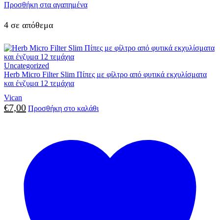
Προσθήκη στα αγαπημένα
4 σε απόθεμα
Uncategorized
Herb Micro Filter Slim Πίπες με φίλτρο από φυτικά εκχυλίσματα
και ένζυμα 12 τεμάχια
Vican
€
7,00
Προσθήκη στο καλάθι