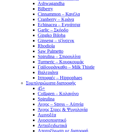
Ashwagandha
Bilberry
Cinnammon – Κανέλα
Cranberry – Κράνα
Echinacea – Εχινάτσια
Garlic – Σκόρδο
Gingko Biloba
Ginseng – τζίνσεγκ
Rhodiola
Saw Palmetto
Spirulina – Σπιρουλίνα
Turmeric – Κουρκουμάς
Γαϊδουράγκαθο – Milk Thistle
Βαλεριάνα
Ιπποφαές – Hippophaes
Συμπληρώματα διατροφής
45+
Collagen – Κολαγόνο
Spirulina
Αγχος – Stress – Αϋπνία
Άγχος Στρες & Ψυχολογία
Αμινοξέα
Ανοσοποιητικό
Αντιοξειδωτικά
Αποτοξίνωση με διατροφή