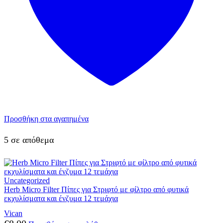
Προσθήκη στα αγαπημένα
5 σε απόθεμα
Uncategorized
Herb Micro Filter Πίπες για Στριφτό με φίλτρο από φυτικά
εκχυλίσματα και ένζυμα 12 τεμάχια
Vican