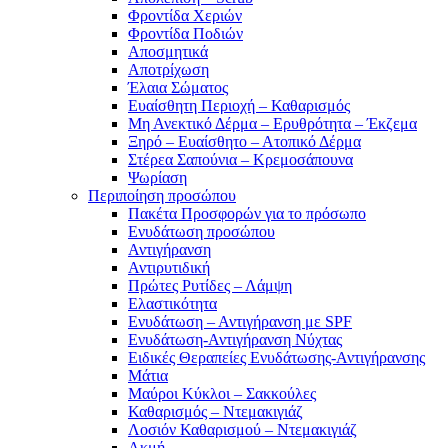
Φροντίδα Χεριών
Φροντίδα Ποδιών
Αποσμητικά
Αποτρίχωση
Έλαια Σώματος
Ευαίσθητη Περιοχή – Καθαρισμός
Μη Ανεκτικό Δέρμα – Ερυθρότητα – Έκζεμα
Ξηρό – Ευαίσθητο – Ατοπικό Δέρμα
Στέρεα Σαπούνια – Κρεμοσάπουνα
Ψωρίαση
Περιποίηση προσώπου
Πακέτα Προσφορών για το πρόσωπο
Ενυδάτωση προσώπου
Αντιγήρανση
Αντιρυτιδική
Πρώτες Ρυτίδες – Λάμψη
Ελαστικότητα
Ενυδάτωση – Αντιγήρανση με SPF
Ενυδάτωση-Αντιγήρανση Νύχτας
Ειδικές Θεραπείες Ενυδάτωσης-Αντιγήρανσης
Μάτια
Μαύροι Κύκλοι – Σακκούλες
Καθαρισμός – Ντεμακιγιάζ
Λοσιόν Καθαρισμού – Ντεμακιγιάζ
Ακμή