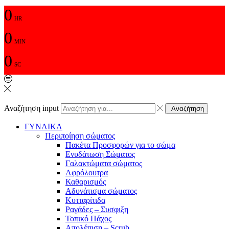
0
HR
0
MIN
0
SC
Αναζήτηση input
Αναζήτηση
ΓΥΝΑΙΚΑ
Περιποίηση σώματος
Πακέτα Προσφορών για το σώμα
Ενυδάτωση Σώματος
Γαλακτώματα σώματος
Αφρόλουτρα
Καθαρισμός
Αδυνάτισμα σώματος
Κυτταρίτιδα
Ραγάδες – Συσφιξη
Τοπικό Πάχος
Απολέπιση – Scrub