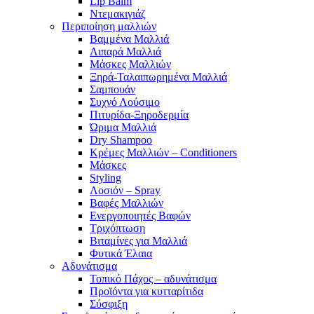
Lip Balm
Ντεμακιγιάζ
Περιποίηση μαλλιών
Βαμμένα Μαλλιά
Λιπαρά Μαλλιά
Μάσκες Μαλλιών
Ξηρά-Ταλαιπωρημένα Μαλλιά
Σαμπουάν
Συχνό Λούσιμο
Πιτυρίδα-Ξηροδερμία
Ώριμα Μαλλιά
Dry Shampoo
Κρέμες Μαλλιών – Conditioners
Μάσκες
Styling
Λοσιόν – Spray
Βαφές Μαλλιών
Ενεργοποιητές Βαφών
Τριχόπτωση
Βιταμίνες για Μαλλιά
Φυτικά Έλαια
Αδυνάτισμα
Τοπικό Πάχος – αδυνάτισμα
Προϊόντα για κυτταρίτιδα
Σύσφιξη