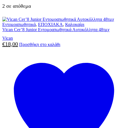
2 σε απόθεμα
Εντομοαπωθητικά
,
ΕΠΟΧΙΑΚΑ
,
Καλοκαίρι
Vican Cer’8 Junior Εντομοαπωθητικά Αυτοκόλλητα 48τμχ
Vican
€
18,00
Προσθήκη στο καλάθι