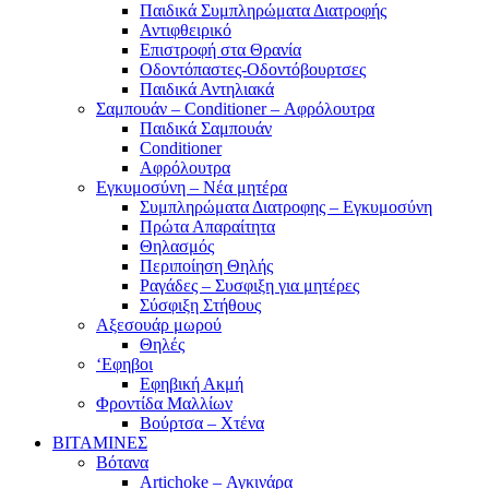
Παιδικά Συμπληρώματα Διατροφής
Αντιφθειρικό
Επιστροφή στα Θρανία
Οδοντόπαστες-Οδοντόβουρτσες
Παιδικά Αντηλιακά
Σαμπουάν – Conditioner – Αφρόλουτρα
Παιδικά Σαμπουάν
Conditioner
Αφρόλουτρα
Εγκυμοσύνη – Νέα μητέρα
Συμπληρώματα Διατροφης – Εγκυμοσύνη
Πρώτα Απαραίτητα
Θηλασμός
Περιποίηση Θηλής
Ραγάδες – Συσφιξη για μητέρες
Σύσφιξη Στήθους
Αξεσουάρ μωρού
Θηλές
‘Εφηβοι
Εφηβική Ακμή
Φροντίδα Μαλλίων
Βούρτσα – Χτένα
ΒΙΤΑΜΙΝΕΣ
Βότανα
Artichoke – Αγκινάρα