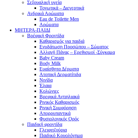
Σεξουαλική υγεία
Τονωτικά – Διεγερτικά
Ανδρικά Αρώματα
Eau de Toilette Men
Αρώματα
ΜΗΤΕΡΑ-ΠΑΙΔΙ
Βρέφική Φροντίδα
Καθαρισμός για παιδιά
Ενυδάτωση Προσώπου – Σώματος
Αλλαγή Πάνας – Ερεθισμοί -Σύγκαμα
Baby Cream
Body Milk
Ευαίσθητα Δέρματα
Ατοπική Δερματίτιδα
Νινίδα
Έλαια
Κολώνιες
Βρεφικά Αντιηλιακά
Ρινικός Καθαρισμός
Ρινική Συμφόρηση
Απορρυπαντικά
Φυσιολογικός Ορός
Παιδική φροντίδα
Γλειφιτζούρια
Παιδικό Κρυολόγημα