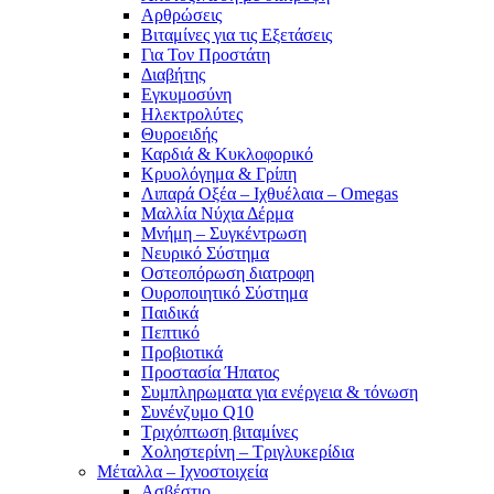
Αρθρώσεις
Βιταμίνες για τις Εξετάσεις
Για Τον Προστάτη
Διαβήτης
Εγκυμοσύνη
Ηλεκτρολύτες
Θυροειδής
Καρδιά & Κυκλοφορικό
Κρυολόγημα & Γρίπη
Λιπαρά Οξέα – Ιχθυέλαια – Omegas
Μαλλία Νύχια Δέρμα
Μνήμη – Συγκέντρωση
Νευρικό Σύστημα
Οστεοπόρωση διατροφη
Ουροποιητικό Σύστημα
Παιδικά
Πεπτικό
Προβιοτικά
Προστασία Ήπατος
Συμπληρωματα για ενέργεια & τόνωση
Συνένζυμο Q10
Τριχόπτωση βιταμίνες
Χοληστερίνη – Τριγλυκερίδια
Μέταλλα – Ιχνοστοιχεία
Ασβέστιο