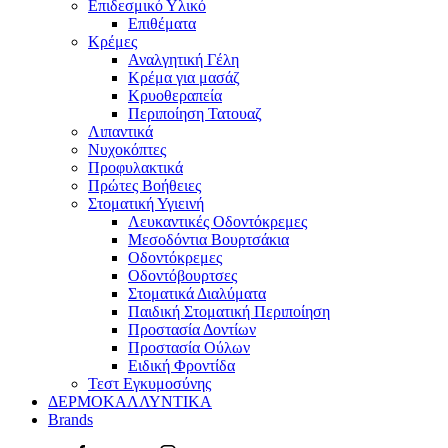
Επιδεσμικό Υλικό
Επιθέματα
Κρέμες
Αναλγητική Γέλη
Κρέμα για μασάζ
Κρυοθεραπεία
Περιποίηση Τατουαζ
Λιπαντικά
Νυχοκόπτες
Προφυλακτικά
Πρώτες Βοήθειες
Στοματική Υγιεινή
Λευκαντικές Οδοντόκρεμες
Μεσοδόντια Βουρτσάκια
Οδοντόκρεμες
Οδοντόβουρτσες
Στοματικά Διαλύματα
Παιδική Στοματική Περιποίηση
Προστασία Δοντίων
Προστασία Ούλων
Ειδική Φροντίδα
Τεστ Εγκυμοσύνης
ΔΕΡΜΟΚΑΛΛΥΝΤΙΚΑ
Brands