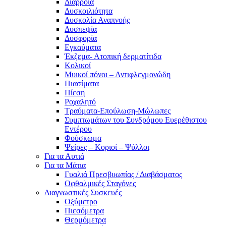
Διάρροια
Δυσκοιλιότητα
Δυσκολία Αναπνοής
Δυσπεψία
Δυσφορία
Εγκαύματα
Έκζεμα- Ατοπική δερματίτιδα
Κολικοί
Μυικοί πόνοι – Αντιφλεγμονώδη
Πιασίματα
Πίεση
Ροχαλητό
Τραύματα-Επούλωση-Μώλωπες
Συμπτωμάτων του Συνδρόμου Ευερέθιστου
Εντέρου
Φούσκωμα
Ψείρες – Κοριοί – Ψύλλοι
Για τα Αυτιά
Για τα Μάτια
Γυαλιά Πρεσβυωπίας / Διαβάσματος
Οφθαλμικές Σταγόνες
Διαγνωστικές Συσκευές
Οξύμετρο
Πιεσόμετρα
Θερμόμετρα