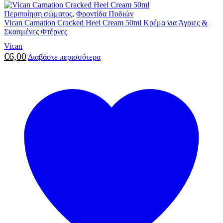
Περιποίηση σώματος
,
Φροντίδα Ποδιών
Vican Carnation Cracked Heel Cream 50ml Κρέμα για Άγριες &
Σκασμένες Φτέρνες
Vican
€
6,00
Διαβάστε περισσότερα