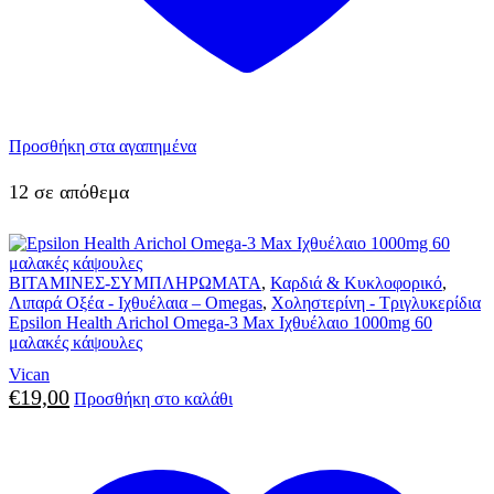
Προσθήκη στα αγαπημένα
12 σε απόθεμα
ΒΙΤΑΜΙΝΕΣ-ΣΥΜΠΛΗΡΩΜΑΤΑ
,
Καρδιά & Κυκλοφορικό
,
Λιπαρά Οξέα - Ιχθυέλαια – Omegas
,
Χοληστερίνη - Τριγλυκερίδια
Epsilon Health Arichol Omega-3 Max Ιχθυέλαιο 1000mg 60
μαλακές κάψουλες
Vican
€
19,00
Προσθήκη στο καλάθι