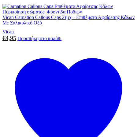
Περιποίηση σώματος
,
Φροντίδα Ποδιών
Vican Carnation Callous Caps 2τμχ – Επιθέματα Αφαίρεσης Κάλων
Με Σαλικυλικό Οξύ
Vican
€
4,95
Προσθήκη στο καλάθι