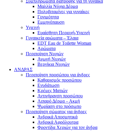
Συμπληρώματα διατροφής για τη γυναίκα
Μαλλία Νύχια Δέρμα
Πολυβιταμίνες για γυναίκες
Γονιμότητα
Εμμηνόπαυση
Υγιεινή
Ευαίσθητη Περιοχή-Υγιεινή
Γυναικεία αρώματα – Έλαια
EDT Eau de Toilette Woman
Αρώματα
Περιποίηση Νυχιών
Αγωγή Νυχιών
Βερνίκια Νυχιών
ΑΝΔΡΑΣ
Περιποίηση προσώπου για άνδρες
Καθαρισμός προσώπου
Ενυδάτωση
Κρέμες Ματιών
Αντιγήρανση προσώπου
Λιπαρό Δέρμα – Ακμή
Ψωρίαση στο πρόσωπο
Περιποίηση σώματος για άνδρες
Ανδρικά Αποσμητικά
Ανδρικά Αφρόλουτρα
Φροντίδα Χεριών για τον άνδρα