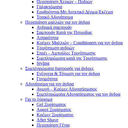
Περιποίηση Χεριών – Ποδιών
Γαλακτώματα
Ερυθρότητα-Μη Ανεκτικό Δέρμα-Έκζεμα
Τοπικό Αδυνάτισμα
Περιποίηση μαλλιών για τον άνδρα
Ανδρικά σαμπουάν
Σαμπουάν Κατά της Πιτυρίδας
Λιπαρότητα
Κρέμες Μαλλιών – Conditioners για τον άνδρα
Τριχόπτωση ανδρών
Σπρέι – Αμπούλες Τριχόπτωσης
Συμπληρώματα κατά της Τριχόπτωσης
Styling
Συμπληρώματα διατροφής για άνδρες
Ενέργεια & Τόνωση για τον άνδρα
Γονιμότητα
Αδυνάτισμα για τον άνδρα
Αγωγή – Κρέμες Αδυνατίσματος
Συμπληρώματα Αδυνατίσματος για τον άνδρα
Για το ξύρισμα
Gel Ξυρίσματος
Αφροί Ξυρίσματος
Κρέμες Ξυρίσματος
After Shave
Περιποίηση Γένια