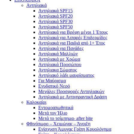
Αντηλιακά
Αντηλιακά SPF15
Αντηλιακά SPF20
Αντηλιακά SPF30
Αντηλιακά SPF50
Αντηλιακά για Βρέφη μέχρι 1 Έτους
Αντηλιακά για Λιπαρές Επιδερμίδες
Αντηλιακά για Παιδιά από 1+ Έτος
Αντηλιακά για Πανάδες
Αντηλιακά Μαλλιών
Αντηλιακά με Χρώμα
Αντηλιακά Προσώπου
Αντηλιακα Σώματος
Αντηλιακό λάδι μαυρίσματος
Για Μαύρισμα
Ενυδατικό Νερό
Μεγάλες Προσφορές Αντιηλιακών
Αντηλιακά με Αντιγηραντική Δράση
Καλοκαίρι
Εντομοαπωθητικά
Μετά τον Ήλιο
Μετά το τσίμπημα- after bite
Φθινόπωρο – Χειμώνας – Άνοιξη
Ενίσχυση Άμυνας Γρίπη Κρυολόγημα