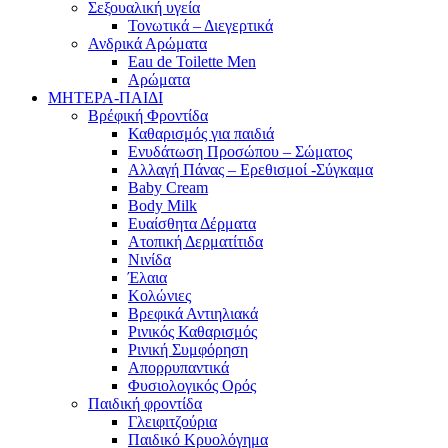
Σεξουαλική υγεία
Τονωτικά – Διεγερτικά
Ανδρικά Αρώματα
Eau de Toilette Men
Αρώματα
ΜΗΤΕΡΑ-ΠΑΙΔΙ
Βρέφική Φροντίδα
Καθαρισμός για παιδιά
Ενυδάτωση Προσώπου – Σώματος
Αλλαγή Πάνας – Ερεθισμοί -Σύγκαμα
Baby Cream
Body Milk
Ευαίσθητα Δέρματα
Ατοπική Δερματίτιδα
Νινίδα
Έλαια
Κολώνιες
Βρεφικά Αντιηλιακά
Ρινικός Καθαρισμός
Ρινική Συμφόρηση
Απορρυπαντικά
Φυσιολογικός Ορός
Παιδική φροντίδα
Γλειφιτζούρια
Παιδικό Κρυολόγημα