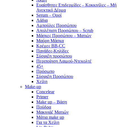
Ευαίσθητες Επιδερμίδες – Κοκκινίλες – Μή
Ανεκτικό Δέρμα
Serum – Οροί
Λάδια
Αμπούλες Προσώπου
Απολέπιση Προσώπου – Scrub
Μάσκες Προσώπου – Ματιών
Μαύρη Μάσκα
Κρέμες BB-CC
Πανάδες-Κηλίδες
Σύσφιξη προσώπου
Περιποίηση Λαιμού-Ντεκολτέ
45+
Πρόσωπο
Σύσφιξη Προσώπου
Χείλη
Make-up
Concelear
Primer
Make up – Βάση
Πούδρα
Μακιγιάζ Ματιών
Μάτια make up
Για τα Χείλη