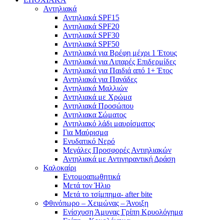
Αντηλιακά
Αντηλιακά SPF15
Αντηλιακά SPF20
Αντηλιακά SPF30
Αντηλιακά SPF50
Αντηλιακά για Βρέφη μέχρι 1 Έτους
Αντηλιακά για Λιπαρές Επιδερμίδες
Αντηλιακά για Παιδιά από 1+ Έτος
Αντηλιακά για Πανάδες
Αντηλιακά Μαλλιών
Αντηλιακά με Χρώμα
Αντηλιακά Προσώπου
Αντηλιακα Σώματος
Αντηλιακό λάδι μαυρίσματος
Για Μαύρισμα
Ενυδατικό Νερό
Μεγάλες Προσφορές Αντιηλιακών
Αντηλιακά με Αντιγηραντική Δράση
Καλοκαίρι
Εντομοαπωθητικά
Μετά τον Ήλιο
Μετά το τσίμπημα- after bite
Φθινόπωρο – Χειμώνας – Άνοιξη
Ενίσχυση Άμυνας Γρίπη Κρυολόγημα