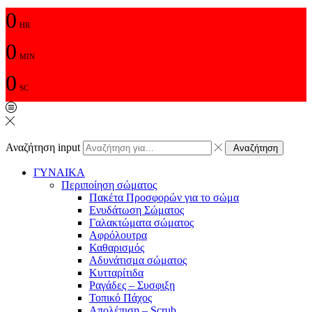
0
HR
0
MIN
0
SC
Αναζήτηση input
Αναζήτηση
ΓΥΝΑΙΚΑ
Περιποίηση σώματος
Πακέτα Προσφορών για το σώμα
Ενυδάτωση Σώματος
Γαλακτώματα σώματος
Αφρόλουτρα
Καθαρισμός
Αδυνάτισμα σώματος
Κυτταρίτιδα
Ραγάδες – Συσφιξη
Τοπικό Πάχος
Απολέπιση – Scrub