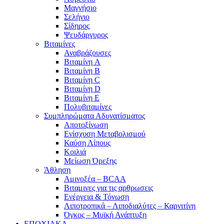
Μαγνήσιο
Σελήνιο
Σίδηρος
Ψευδάργυρος
Βιταμίνες
Αναβράζουσες
Βιταμίνη A
Βιταμίνη B
Βιταμίνη C
Βιταμίνη D
Βιταμίνη E
Πολυβιταμίνες
Συμπληρώματα Αδυνατίσματος
Αποτοξίνωση
Ενίσχυση Μεταβολισμού
Καύση Λίπους
Κοιλιά
Μείωση Όρεξης
Άθληση
Αμινοξέα – BCAA
Βιταμινες για τις αρθρωσεις
Ενέργεια & Τόνωση
Λιποτροπικά – Λιποδιαλύτες – Καρνιτίνη
Όγκος – Μυϊκή Ανάπτυξη
ΕΠΟΧΙΑΚΑ