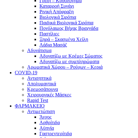
Γρίπη – Κρυολόγημα
Καταρροή Συνάχι
Ρινική Απόφραξη
Βιολογικά Σιρόπια
Παιδικά Βιολογικά Σιρόπια
Πονόλαιμος Βήχας Βραχνάδα
Παστίλιες
Ξηρά – Σκασμένα Χείλη
Λάδια Μασάζ
Αδυνάτισμα
Αδυνατίζω με Κρέμες Σώματος
Αδυνατίζω με συμπληρώματα
Αρωματικά Χώρου – Ρούχων – Κεριά
COVID-19
Αντισηπτικά
Απολυμαντικά
Κρεμοσάπουνα
Χειρουργικές Μάσκες
Rapid Test
ΦΑΡΜΑΚΕΙΟ
Αντιμετώπιση
Άγχος
Αρθρίτιδα
Αϋπνία
Γαστρεντερίτιδα