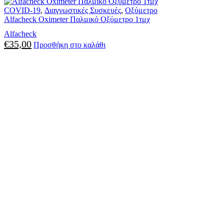
COVID-19
,
Διαγνωστικές Συσκευές
,
Οξύμετρο
Alfacheck Oximeter Παλμικό Οξύμετρο 1τμχ
Alfacheck
€
35,00
Προσθήκη στο καλάθι