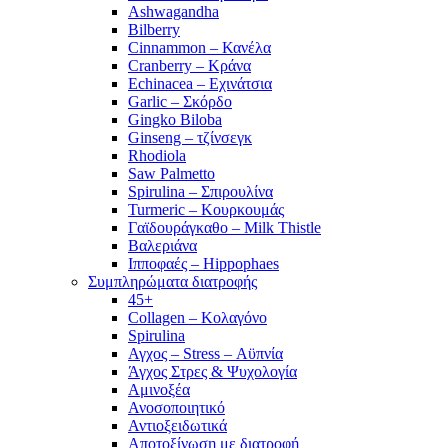
Ashwagandha
Bilberry
Cinnammon – Κανέλα
Cranberry – Κράνα
Echinacea – Εχινάτσια
Garlic – Σκόρδο
Gingko Biloba
Ginseng – τζίνσεγκ
Rhodiola
Saw Palmetto
Spirulina – Σπιρουλίνα
Turmeric – Κουρκουμάς
Γαϊδουράγκαθο – Milk Thistle
Βαλεριάνα
Ιπποφαές – Hippophaes
Συμπληρώματα διατροφής
45+
Collagen – Κολαγόνο
Spirulina
Αγχος – Stress – Αϋπνία
Άγχος Στρες & Ψυχολογία
Αμινοξέα
Ανοσοποιητικό
Αντιοξειδωτικά
Αποτοξίνωση με διατροφή