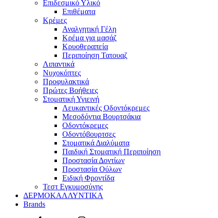
Επιδεσμικό Υλικό
Επιθέματα
Κρέμες
Αναλγητική Γέλη
Κρέμα για μασάζ
Κρυοθεραπεία
Περιποίηση Τατουαζ
Λιπαντικά
Νυχοκόπτες
Προφυλακτικά
Πρώτες Βοήθειες
Στοματική Υγιεινή
Λευκαντικές Οδοντόκρεμες
Μεσοδόντια Βουρτσάκια
Οδοντόκρεμες
Οδοντόβουρτσες
Στοματικά Διαλύματα
Παιδική Στοματική Περιποίηση
Προστασία Δοντίων
Προστασία Ούλων
Ειδική Φροντίδα
Τεστ Εγκυμοσύνης
ΔΕΡΜΟΚΑΛΛΥΝΤΙΚΑ
Brands