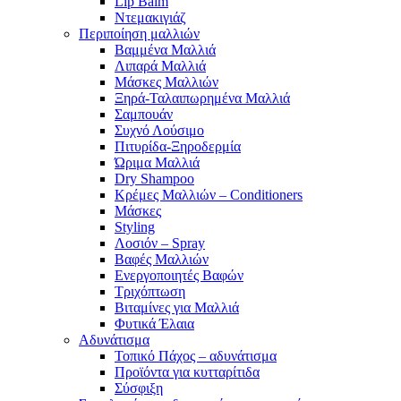
Lip Balm
Ντεμακιγιάζ
Περιποίηση μαλλιών
Βαμμένα Μαλλιά
Λιπαρά Μαλλιά
Μάσκες Μαλλιών
Ξηρά-Ταλαιπωρημένα Μαλλιά
Σαμπουάν
Συχνό Λούσιμο
Πιτυρίδα-Ξηροδερμία
Ώριμα Μαλλιά
Dry Shampoo
Κρέμες Μαλλιών – Conditioners
Μάσκες
Styling
Λοσιόν – Spray
Βαφές Μαλλιών
Ενεργοποιητές Βαφών
Τριχόπτωση
Βιταμίνες για Μαλλιά
Φυτικά Έλαια
Αδυνάτισμα
Τοπικό Πάχος – αδυνάτισμα
Προϊόντα για κυτταρίτιδα
Σύσφιξη