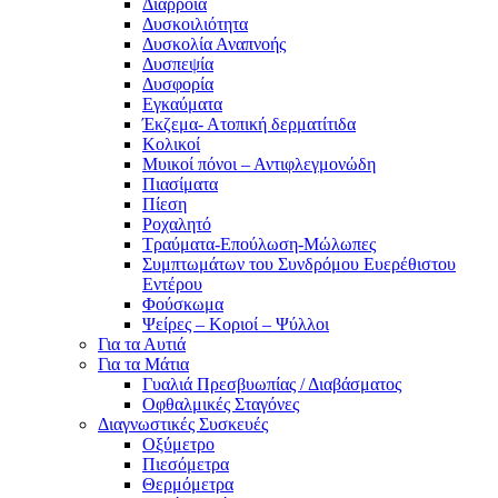
Διάρροια
Δυσκοιλιότητα
Δυσκολία Αναπνοής
Δυσπεψία
Δυσφορία
Εγκαύματα
Έκζεμα- Ατοπική δερματίτιδα
Κολικοί
Μυικοί πόνοι – Αντιφλεγμονώδη
Πιασίματα
Πίεση
Ροχαλητό
Τραύματα-Επούλωση-Μώλωπες
Συμπτωμάτων του Συνδρόμου Ευερέθιστου
Εντέρου
Φούσκωμα
Ψείρες – Κοριοί – Ψύλλοι
Για τα Αυτιά
Για τα Μάτια
Γυαλιά Πρεσβυωπίας / Διαβάσματος
Οφθαλμικές Σταγόνες
Διαγνωστικές Συσκευές
Οξύμετρο
Πιεσόμετρα
Θερμόμετρα