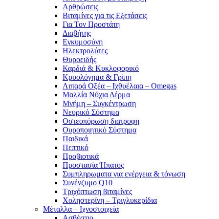
Αρθρώσεις
Βιταμίνες για τις Εξετάσεις
Για Τον Προστάτη
Διαβήτης
Εγκυμοσύνη
Ηλεκτρολύτες
Θυροειδής
Καρδιά & Κυκλοφορικό
Κρυολόγημα & Γρίπη
Λιπαρά Οξέα – Ιχθυέλαια – Omegas
Μαλλία Νύχια Δέρμα
Μνήμη – Συγκέντρωση
Νευρικό Σύστημα
Οστεοπόρωση διατροφη
Ουροποιητικό Σύστημα
Παιδικά
Πεπτικό
Προβιοτικά
Προστασία Ήπατος
Συμπληρωματα για ενέργεια & τόνωση
Συνένζυμο Q10
Τριχόπτωση βιταμίνες
Χοληστερίνη – Τριγλυκερίδια
Μέταλλα – Ιχνοστοιχεία
Ασβέστιο