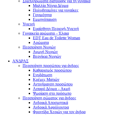
Συμπληρώματα διατροφής για τη γυναίκα
Μαλλία Νύχια Δέρμα
Πολυβιταμίνες για γυναίκες
Γονιμότητα
Εμμηνόπαυση
Υγιεινή
Ευαίσθητη Περιοχή-Υγιεινή
Γυναικεία αρώματα – Έλαια
EDT Eau de Toilette Woman
Αρώματα
Περιποίηση Νυχιών
Αγωγή Νυχιών
Βερνίκια Νυχιών
ΑΝΔΡΑΣ
Περιποίηση προσώπου για άνδρες
Καθαρισμός προσώπου
Ενυδάτωση
Κρέμες Ματιών
Αντιγήρανση προσώπου
Λιπαρό Δέρμα – Ακμή
Ψωρίαση στο πρόσωπο
Περιποίηση σώματος για άνδρες
Ανδρικά Αποσμητικά
Ανδρικά Αφρόλουτρα
Φροντίδα Χεριών για τον άνδρα