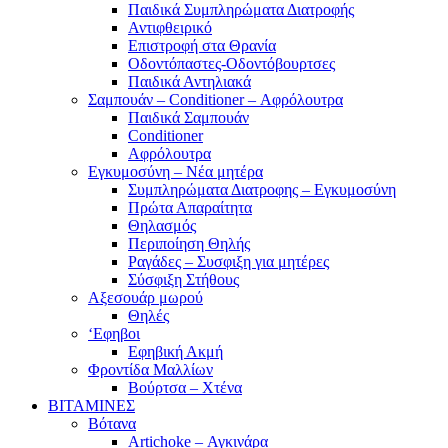
Παιδικά Συμπληρώματα Διατροφής
Αντιφθειρικό
Επιστροφή στα Θρανία
Οδοντόπαστες-Οδοντόβουρτσες
Παιδικά Αντηλιακά
Σαμπουάν – Conditioner – Αφρόλουτρα
Παιδικά Σαμπουάν
Conditioner
Αφρόλουτρα
Εγκυμοσύνη – Νέα μητέρα
Συμπληρώματα Διατροφης – Εγκυμοσύνη
Πρώτα Απαραίτητα
Θηλασμός
Περιποίηση Θηλής
Ραγάδες – Συσφιξη για μητέρες
Σύσφιξη Στήθους
Αξεσουάρ μωρού
Θηλές
‘Εφηβοι
Εφηβική Ακμή
Φροντίδα Μαλλίων
Βούρτσα – Χτένα
ΒΙΤΑΜΙΝΕΣ
Βότανα
Artichoke – Αγκινάρα