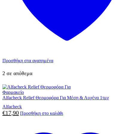
Προσθήκη στα αγαπημένα
2 σε απόθεμα
Φαρμακείο
Alfacheck Relief Θερμοφόρα Για Μέση & Αυχένα 1τμχ
Alfacheck
€
17,90
Προσθήκη στο καλάθι