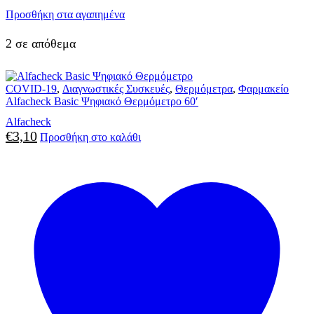
Προσθήκη στα αγαπημένα
2 σε απόθεμα
COVID-19
,
Διαγνωστικές Συσκευές
,
Θερμόμετρα
,
Φαρμακείο
Alfacheck Basic Ψηφιακό Θερμόμετρο 60′
Alfacheck
€
3,10
Προσθήκη στο καλάθι