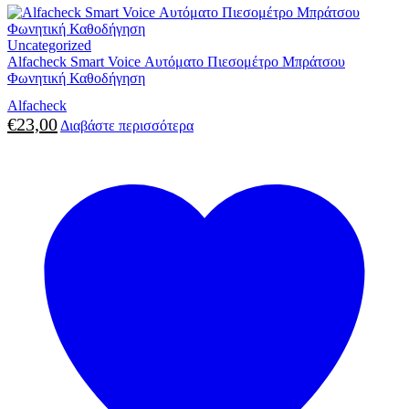
Uncategorized
Alfacheck Smart Voice Αυτόματο Πιεσομέτρο Μπράτσου
Φωνητική Καθοδήγηση
Alfacheck
€
23,00
Διαβάστε περισσότερα