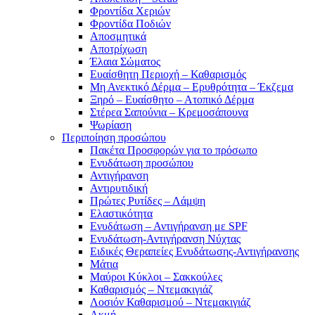
Φροντίδα Χεριών
Φροντίδα Ποδιών
Αποσμητικά
Αποτρίχωση
Έλαια Σώματος
Ευαίσθητη Περιοχή – Καθαρισμός
Μη Ανεκτικό Δέρμα – Ερυθρότητα – Έκζεμα
Ξηρό – Ευαίσθητο – Ατοπικό Δέρμα
Στέρεα Σαπούνια – Κρεμοσάπουνα
Ψωρίαση
Περιποίηση προσώπου
Πακέτα Προσφορών για το πρόσωπο
Ενυδάτωση προσώπου
Αντιγήρανση
Αντιρυτιδική
Πρώτες Ρυτίδες – Λάμψη
Ελαστικότητα
Ενυδάτωση – Αντιγήρανση με SPF
Ενυδάτωση-Αντιγήρανση Νύχτας
Ειδικές Θεραπείες Ενυδάτωσης-Αντιγήρανσης
Μάτια
Μαύροι Κύκλοι – Σακκούλες
Καθαρισμός – Ντεμακιγιάζ
Λοσιόν Καθαρισμού – Ντεμακιγιάζ
Ακμή