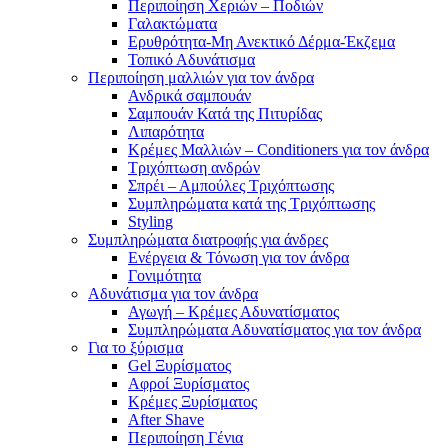
Περιποίηση Χεριών – Ποδιών
Γαλακτώματα
Ερυθρότητα-Μη Ανεκτικό Δέρμα-Έκζεμα
Τοπικό Αδυνάτισμα
Περιποίηση μαλλιών για τον άνδρα
Ανδρικά σαμπουάν
Σαμπουάν Κατά της Πιτυρίδας
Λιπαρότητα
Κρέμες Μαλλιών – Conditioners για τον άνδρα
Τριχόπτωση ανδρών
Σπρέι – Αμπούλες Τριχόπτωσης
Συμπληρώματα κατά της Τριχόπτωσης
Styling
Συμπληρώματα διατροφής για άνδρες
Ενέργεια & Τόνωση για τον άνδρα
Γονιμότητα
Αδυνάτισμα για τον άνδρα
Αγωγή – Κρέμες Αδυνατίσματος
Συμπληρώματα Αδυνατίσματος για τον άνδρα
Για το ξύρισμα
Gel Ξυρίσματος
Αφροί Ξυρίσματος
Κρέμες Ξυρίσματος
After Shave
Περιποίηση Γένια