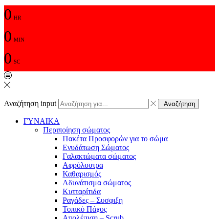
0
HR
0
MIN
0
SC
Αναζήτηση input
Αναζήτηση
ΓΥΝΑΙΚΑ
Περιποίηση σώματος
Πακέτα Προσφορών για το σώμα
Ενυδάτωση Σώματος
Γαλακτώματα σώματος
Αφρόλουτρα
Καθαρισμός
Αδυνάτισμα σώματος
Κυτταρίτιδα
Ραγάδες – Συσφιξη
Τοπικό Πάχος
Απολέπιση – Scrub