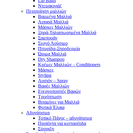
Lip Balm
Ντεμακιγιάζ
Περιποίηση μαλλιών
Βαμμένα Μαλλιά
Λιπαρά Μαλλιά
Μάσκες Μαλλιών
Ξηρά-Ταλαιπωρημένα Μαλλιά
Σαμπουάν
Συχνό Λούσιμο
Πιτυρίδα-Ξηροδερμία
Ώριμα Μαλλιά
Dry Shampoo
Κρέμες Μαλλιών – Conditioners
Μάσκες
Styling
Λοσιόν – Spray
Βαφές Μαλλιών
Ενεργοποιητές Βαφών
Τριχόπτωση
Βιταμίνες για Μαλλιά
Φυτικά Έλαια
Αδυνάτισμα
Τοπικό Πάχος – αδυνάτισμα
Προϊόντα για κυτταρίτιδα
Σύσφιξη