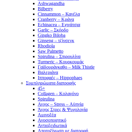
Ashwagandha
Bilberry
Cinnammon – Κανέλα
Cranberry – Κράνα
Echinacea – Εχινάτσια
Garlic – Σκόρδο
Gingko Biloba
Ginseng – τζίνσεγκ
Rhodiola
Saw Palmetto
Spirulina – Σπιρουλίνα
Turmeric – Κουρκουμάς
Γαϊδουράγκαθο – Milk Thistle
Βαλεριάνα
Ιπποφαές – Hippophaes
Συμπληρώματα διατροφής
45+
Collagen – Κολαγόνο
Spirulina
Αγχος – Stress – Αϋπνία
Άγχος Στρες & Ψυχολογία
Αμινοξέα
Ανοσοποιητικό
Αντιοξειδωτικά
Αποτοξίνωση με διατροφή