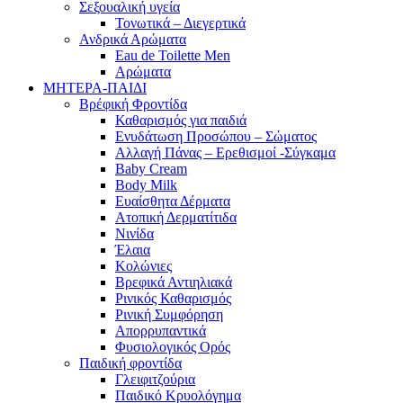
Σεξουαλική υγεία
Τονωτικά – Διεγερτικά
Ανδρικά Αρώματα
Eau de Toilette Men
Αρώματα
ΜΗΤΕΡΑ-ΠΑΙΔΙ
Βρέφική Φροντίδα
Καθαρισμός για παιδιά
Ενυδάτωση Προσώπου – Σώματος
Αλλαγή Πάνας – Ερεθισμοί -Σύγκαμα
Baby Cream
Body Milk
Ευαίσθητα Δέρματα
Ατοπική Δερματίτιδα
Νινίδα
Έλαια
Κολώνιες
Βρεφικά Αντιηλιακά
Ρινικός Καθαρισμός
Ρινική Συμφόρηση
Απορρυπαντικά
Φυσιολογικός Ορός
Παιδική φροντίδα
Γλειφιτζούρια
Παιδικό Κρυολόγημα