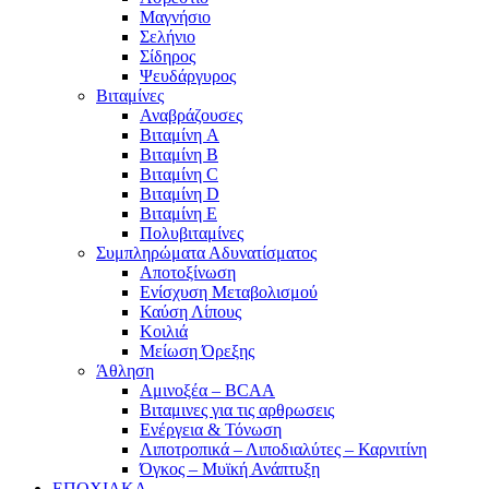
Μαγνήσιο
Σελήνιο
Σίδηρος
Ψευδάργυρος
Βιταμίνες
Αναβράζουσες
Βιταμίνη A
Βιταμίνη B
Βιταμίνη C
Βιταμίνη D
Βιταμίνη E
Πολυβιταμίνες
Συμπληρώματα Αδυνατίσματος
Αποτοξίνωση
Ενίσχυση Μεταβολισμού
Καύση Λίπους
Κοιλιά
Μείωση Όρεξης
Άθληση
Αμινοξέα – BCAA
Βιταμινες για τις αρθρωσεις
Ενέργεια & Τόνωση
Λιποτροπικά – Λιποδιαλύτες – Καρνιτίνη
Όγκος – Μυϊκή Ανάπτυξη
ΕΠΟΧΙΑΚΑ