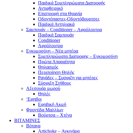
Παιδικά Συμπληρώματα Διατροφής
Αντιφθειρικό
Επιστροφή στα Θρανία
Οδοντόπαστες-Οδοντόβουρτσες
Παιδικά Αντηλιακά
Σαμπουάν – Conditioner – Αφρόλουτρα
Παιδικά Σαμπουάν
Conditioner
Αφρόλουτρα
Εγκυμοσύνη – Νέα μητέρα
Συμπληρώματα Διατροφης – Εγκυμοσύνη
Πρώτα Απαραίτητα
Θηλασμός
Περιποίηση Θηλής
Ραγάδες – Συσφιξη για μητέρες
Σύσφιξη Στήθους
Αξεσουάρ μωρού
Θηλές
‘Εφηβοι
Εφηβική Ακμή
Φροντίδα Μαλλίων
Βούρτσα – Χτένα
ΒΙΤΑΜΙΝΕΣ
Βότανα
Artichoke – Αγκινάρα