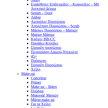
Ευαίσθητες Επιδερμίδες – Κοκκινίλες – Μή
Ανεκτικό Δέρμα
Serum – Οροί
Λάδια
Αμπούλες Προσώπου
Απολέπιση Προσώπου – Scrub
Μάσκες Προσώπου – Ματιών
Μαύρη Μάσκα
Κρέμες BB-CC
Πανάδες-Κηλίδες
Σύσφιξη προσώπου
Περιποίηση Λαιμού-Ντεκολτέ
45+
Πρόσωπο
Σύσφιξη Προσώπου
Χείλη
Make-up
Concelear
Primer
Make up – Βάση
Πούδρα
Μακιγιάζ Ματιών
Μάτια make up
Για τα Χείλη