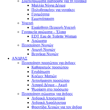
Συμπληρώματα διατροφής για τη γυναίκα
Μαλλία Νύχια Δέρμα
Πολυβιταμίνες για γυναίκες
Γονιμότητα
Εμμηνόπαυση
Υγιεινή
Ευαίσθητη Περιοχή-Υγιεινή
Γυναικεία αρώματα – Έλαια
EDT Eau de Toilette Woman
Αρώματα
Περιποίηση Νυχιών
Αγωγή Νυχιών
Βερνίκια Νυχιών
ΑΝΔΡΑΣ
Περιποίηση προσώπου για άνδρες
Καθαρισμός προσώπου
Ενυδάτωση
Κρέμες Ματιών
Αντιγήρανση προσώπου
Λιπαρό Δέρμα – Ακμή
Ψωρίαση στο πρόσωπο
Περιποίηση σώματος για άνδρες
Ανδρικά Αποσμητικά
Ανδρικά Αφρόλουτρα
Φροντίδα Χεριών για τον άνδρα