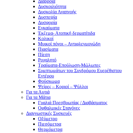
Διάρροια
Δυσκοιλιότητα
Δυσκολία Αναπνοής
Δυσπεψία
Δυσφορία
Εγκαύματα
Έκζεμα- Ατοπική δερματίτιδα
Κολικοί
Μυικοί πόνοι – Αντιφλεγμονώδη
Πιασίματα
Πίεση
Ροχαλητό
Τραύματα-Επούλωση-Μώλωπες
Συμπτωμάτων του Συνδρόμου Ευερέθιστου
Εντέρου
Φούσκωμα
Ψείρες – Κοριοί – Ψύλλοι
Για τα Αυτιά
Για τα Μάτια
Γυαλιά Πρεσβυωπίας / Διαβάσματος
Οφθαλμικές Σταγόνες
Διαγνωστικές Συσκευές
Οξύμετρο
Πιεσόμετρα
Θερμόμετρα