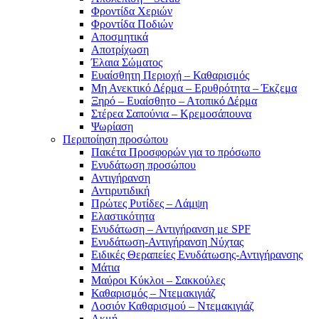
Φροντίδα Χεριών
Φροντίδα Ποδιών
Αποσμητικά
Αποτρίχωση
Έλαια Σώματος
Ευαίσθητη Περιοχή – Καθαρισμός
Μη Ανεκτικό Δέρμα – Ερυθρότητα – Έκζεμα
Ξηρό – Ευαίσθητο – Ατοπικό Δέρμα
Στέρεα Σαπούνια – Κρεμοσάπουνα
Ψωρίαση
Περιποίηση προσώπου
Πακέτα Προσφορών για το πρόσωπο
Ενυδάτωση προσώπου
Αντιγήρανση
Αντιρυτιδική
Πρώτες Ρυτίδες – Λάμψη
Ελαστικότητα
Ενυδάτωση – Αντιγήρανση με SPF
Ενυδάτωση-Αντιγήρανση Νύχτας
Ειδικές Θεραπείες Ενυδάτωσης-Αντιγήρανσης
Μάτια
Μαύροι Κύκλοι – Σακκούλες
Καθαρισμός – Ντεμακιγιάζ
Λοσιόν Καθαρισμού – Ντεμακιγιάζ
Ακμή