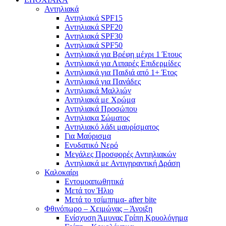
Αντηλιακά
Αντηλιακά SPF15
Αντηλιακά SPF20
Αντηλιακά SPF30
Αντηλιακά SPF50
Αντηλιακά για Βρέφη μέχρι 1 Έτους
Αντηλιακά για Λιπαρές Επιδερμίδες
Αντηλιακά για Παιδιά από 1+ Έτος
Αντηλιακά για Πανάδες
Αντηλιακά Μαλλιών
Αντηλιακά με Χρώμα
Αντηλιακά Προσώπου
Αντηλιακα Σώματος
Αντηλιακό λάδι μαυρίσματος
Για Μαύρισμα
Ενυδατικό Νερό
Μεγάλες Προσφορές Αντιηλιακών
Αντηλιακά με Αντιγηραντική Δράση
Καλοκαίρι
Εντομοαπωθητικά
Μετά τον Ήλιο
Μετά το τσίμπημα- after bite
Φθινόπωρο – Χειμώνας – Άνοιξη
Ενίσχυση Άμυνας Γρίπη Κρυολόγημα