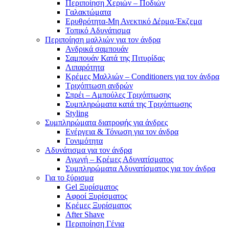
Περιποίηση Χεριών – Ποδιών
Γαλακτώματα
Ερυθρότητα-Μη Ανεκτικό Δέρμα-Έκζεμα
Τοπικό Αδυνάτισμα
Περιποίηση μαλλιών για τον άνδρα
Ανδρικά σαμπουάν
Σαμπουάν Κατά της Πιτυρίδας
Λιπαρότητα
Κρέμες Μαλλιών – Conditioners για τον άνδρα
Τριχόπτωση ανδρών
Σπρέι – Αμπούλες Τριχόπτωσης
Συμπληρώματα κατά της Τριχόπτωσης
Styling
Συμπληρώματα διατροφής για άνδρες
Ενέργεια & Τόνωση για τον άνδρα
Γονιμότητα
Αδυνάτισμα για τον άνδρα
Αγωγή – Κρέμες Αδυνατίσματος
Συμπληρώματα Αδυνατίσματος για τον άνδρα
Για το ξύρισμα
Gel Ξυρίσματος
Αφροί Ξυρίσματος
Κρέμες Ξυρίσματος
After Shave
Περιποίηση Γένια