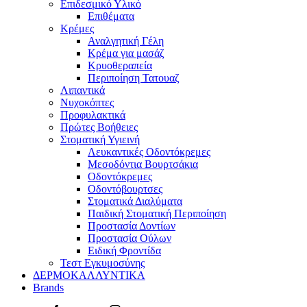
Επιδεσμικό Υλικό
Επιθέματα
Κρέμες
Αναλγητική Γέλη
Κρέμα για μασάζ
Κρυοθεραπεία
Περιποίηση Τατουαζ
Λιπαντικά
Νυχοκόπτες
Προφυλακτικά
Πρώτες Βοήθειες
Στοματική Υγιεινή
Λευκαντικές Οδοντόκρεμες
Μεσοδόντια Βουρτσάκια
Οδοντόκρεμες
Οδοντόβουρτσες
Στοματικά Διαλύματα
Παιδική Στοματική Περιποίηση
Προστασία Δοντίων
Προστασία Ούλων
Ειδική Φροντίδα
Τεστ Εγκυμοσύνης
ΔΕΡΜΟΚΑΛΛΥΝΤΙΚΑ
Brands