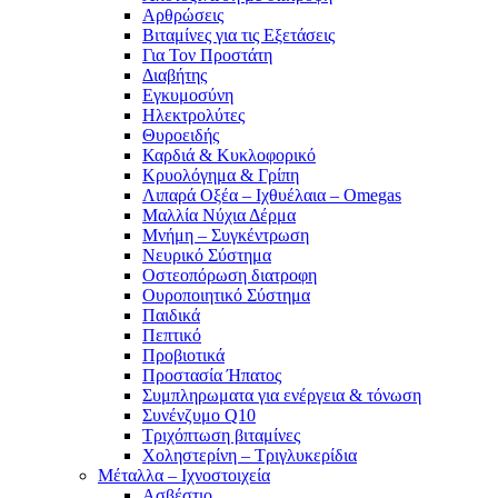
Αρθρώσεις
Βιταμίνες για τις Εξετάσεις
Για Τον Προστάτη
Διαβήτης
Εγκυμοσύνη
Ηλεκτρολύτες
Θυροειδής
Καρδιά & Κυκλοφορικό
Κρυολόγημα & Γρίπη
Λιπαρά Οξέα – Ιχθυέλαια – Omegas
Μαλλία Νύχια Δέρμα
Μνήμη – Συγκέντρωση
Νευρικό Σύστημα
Οστεοπόρωση διατροφη
Ουροποιητικό Σύστημα
Παιδικά
Πεπτικό
Προβιοτικά
Προστασία Ήπατος
Συμπληρωματα για ενέργεια & τόνωση
Συνένζυμο Q10
Τριχόπτωση βιταμίνες
Χοληστερίνη – Τριγλυκερίδια
Μέταλλα – Ιχνοστοιχεία
Ασβέστιο