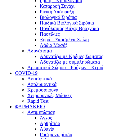
Γρίπη – Κρυολόγημα
Καταρροή Συνάχι
Ρινική Απόφραξη
Βιολογικά Σιρόπια
Παιδικά Βιολογικά Σιρόπια
Πονόλαιμος Βήχας Βραχνάδα
Παστίλιες
Ξηρά – Σκασμένα Χείλη
Λάδια Μασάζ
Αδυνάτισμα
Αδυνατίζω με Κρέμες Σώματος
Αδυνατίζω με συμπληρώματα
Αρωματικά Χώρου – Ρούχων – Κεριά
COVID-19
Αντισηπτικά
Απολυμαντικά
Κρεμοσάπουνα
Χειρουργικές Μάσκες
Rapid Test
ΦΑΡΜΑΚΕΙΟ
Αντιμετώπιση
Άγχος
Αρθρίτιδα
Αϋπνία
Γαστρεντερίτιδα