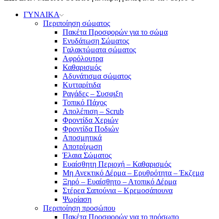
ΓΥΝΑΙΚΑ
Περιποίηση σώματος
Πακέτα Προσφορών για το σώμα
Ενυδάτωση Σώματος
Γαλακτώματα σώματος
Αφρόλουτρα
Καθαρισμός
Αδυνάτισμα σώματος
Κυτταρίτιδα
Ραγάδες – Συσφιξη
Τοπικό Πάχος
Απολέπιση – Scrub
Φροντίδα Χεριών
Φροντίδα Ποδιών
Αποσμητικά
Αποτρίχωση
Έλαια Σώματος
Ευαίσθητη Περιοχή – Καθαρισμός
Μη Ανεκτικό Δέρμα – Ερυθρότητα – Έκζεμα
Ξηρό – Ευαίσθητο – Ατοπικό Δέρμα
Στέρεα Σαπούνια – Κρεμοσάπουνα
Ψωρίαση
Περιποίηση προσώπου
Πακέτα Προσφορών για το πρόσωπο