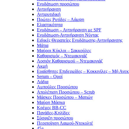
Ενυδάτωση προσώπου
Αντιγήρανση
Αντιρυτιδική
Πρώτες Ρυτίδες – Λάμψη
Ελαστικότητα
Ενυδάτωση – Αντιγήρανση με SPF
Ενυδάτωση-Αντιγήρανση Νύχτας
Ειδικές Θεραπείες Ενυδάτωσης-Αντιγήρανσης
Μάτια
Μαύροι Κύκλοι – Σακκούλες
Καθαρισμός – Ντεμακιγιάζ
Λοσιόν Καθαρισμού – Ντεμακιγιάζ
Ακμή
Ευαίσθητες Επιδερμίδες – Κοκκινίλες – Μή Ανεκ
Serum – Οροί
Λάδια
Αμπούλες Προσώπου
Απολέπιση Προσώπου – Scrub
Μάσκες Προσώπου – Ματιών
Μαύρη Μάσκα
Κρέμες BB-CC
Πανάδες-Κηλίδες
Σύσφιξη προσώπου
Περιποίηση Λαιμού-Ντεκολτέ
45+