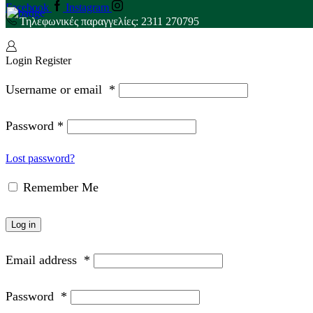
Facebook
Instagram
Τηλεφωνικές παραγγελίες: 2311 270795
Login
Register
Username or email
*
Password
*
Lost password?
Remember Me
Log in
Email address
*
Password
*