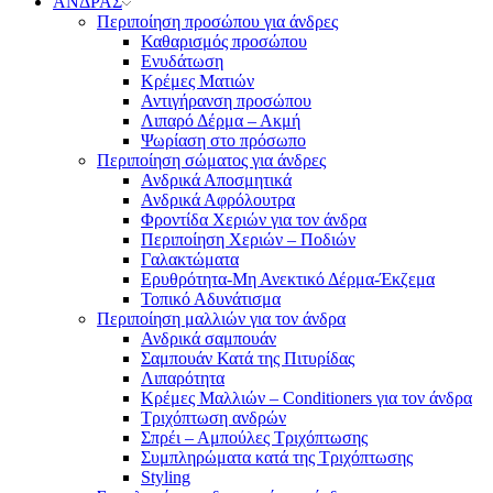
ΑΝΔΡΑΣ
Περιποίηση προσώπου για άνδρες
Καθαρισμός προσώπου
Ενυδάτωση
Κρέμες Ματιών
Αντιγήρανση προσώπου
Λιπαρό Δέρμα – Ακμή
Ψωρίαση στο πρόσωπο
Περιποίηση σώματος για άνδρες
Ανδρικά Αποσμητικά
Ανδρικά Αφρόλουτρα
Φροντίδα Χεριών για τον άνδρα
Περιποίηση Χεριών – Ποδιών
Γαλακτώματα
Ερυθρότητα-Μη Ανεκτικό Δέρμα-Έκζεμα
Τοπικό Αδυνάτισμα
Περιποίηση μαλλιών για τον άνδρα
Ανδρικά σαμπουάν
Σαμπουάν Κατά της Πιτυρίδας
Λιπαρότητα
Κρέμες Μαλλιών – Conditioners για τον άνδρα
Τριχόπτωση ανδρών
Σπρέι – Αμπούλες Τριχόπτωσης
Συμπληρώματα κατά της Τριχόπτωσης
Styling