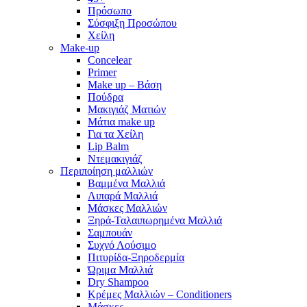
Πρόσωπο
Σύσφιξη Προσώπου
Χείλη
Make-up
Concelear
Primer
Make up – Βάση
Πούδρα
Μακιγιάζ Ματιών
Μάτια make up
Για τα Χείλη
Lip Balm
Ντεμακιγιάζ
Περιποίηση μαλλιών
Βαμμένα Μαλλιά
Λιπαρά Μαλλιά
Μάσκες Μαλλιών
Ξηρά-Ταλαιπωρημένα Μαλλιά
Σαμπουάν
Συχνό Λούσιμο
Πιτυρίδα-Ξηροδερμία
Ώριμα Μαλλιά
Dry Shampoo
Κρέμες Μαλλιών – Conditioners
Μάσκες