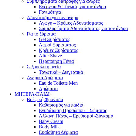
Συμπληρώματα διατροφής για άνδρες
Ενέργεια & Τόνωση για τον άνδρα
Γονιμότητα
Αδυνάτισμα για τον άνδρα
Αγωγή – Κρέμες Αδυνατίσματος
Συμπληρώματα Αδυνατίσματος για τον άνδρα
Για το ξύρισμα
Gel Ξυρίσματος
Αφροί Ξυρίσματος
Κρέμες Ξυρίσματος
After Shave
Περιποίηση Γένια
Σεξουαλική υγεία
Τονωτικά – Διεγερτικά
Ανδρικά Αρώματα
Eau de Toilette Men
Αρώματα
ΜΗΤΕΡΑ-ΠΑΙΔΙ
Βρέφική Φροντίδα
Καθαρισμός για παιδιά
Ενυδάτωση Προσώπου – Σώματος
Αλλαγή Πάνας – Ερεθισμοί -Σύγκαμα
Baby Cream
Body Milk
Ευαίσθητα Δέρματα