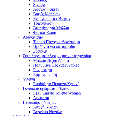
Styling
Λοσιόν – Spray
Βαφές Μαλλιών
Ενεργοποιητές Βαφών
Τριχόπτωση
Βιταμίνες για Μαλλιά
Φυτικά Έλαια
Αδυνάτισμα
Τοπικό Πάχος – αδυνάτισμα
Προϊόντα για κυτταρίτιδα
Σύσφιξη
Συμπληρώματα διατροφής για τη γυναίκα
Μαλλία Νύχια Δέρμα
Πολυβιταμίνες για γυναίκες
Γονιμότητα
Εμμηνόπαυση
Υγιεινή
Ευαίσθητη Περιοχή-Υγιεινή
Γυναικεία αρώματα – Έλαια
EDT Eau de Toilette Woman
Αρώματα
Περιποίηση Νυχιών
Αγωγή Νυχιών
Βερνίκια Νυχιών