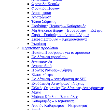
Φροντίδα Χεριών
Φροντίδα Ποδιών
Αποσμητικά
Αποτρίχωση
Έλαια Σώματος
Ευαίσθητη Περιοχή – Καθαρισμός
Μη Ανεκτικό Δέρμα – Ερυθρότητα – Έκζεμα
Ξηρό – Ευαίσθητο – Ατοπικό Δέρμα
Στέρεα Σαπούνια – Κρεμοσάπουνα
Ψωρίαση
Περιποίηση προσώπου
Πακέτα Προσφορών για το πρόσωπο
Ενυδάτωση προσώπου
Αντιγήρανση
Αντιρυτιδική
Πρώτες Ρυτίδες – Λάμψη
Ελαστικότητα
Ενυδάτωση – Αντιγήρανση με SPF
Ενυδάτωση-Αντιγήρανση Νύχτας
Ειδικές Θεραπείες Ενυδάτωσης-Αντιγήρανσης
Μάτια
Μαύροι Κύκλοι – Σακκούλες
Καθαρισμός – Ντεμακιγιάζ
Λοσιόν Καθαρισμού – Ντεμακιγιάζ
Ακμή