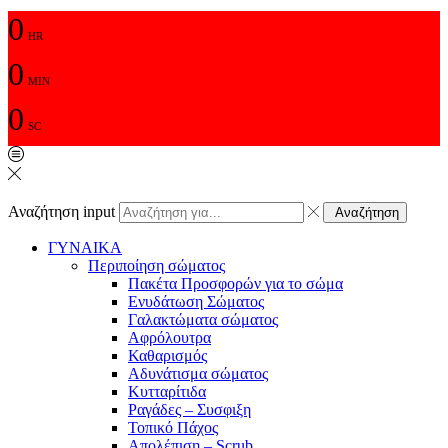
0
HR
0
MIN
0
SC
Αναζήτηση input
Αναζήτηση
ΓΥΝΑΙΚΑ
Περιποίηση σώματος
Πακέτα Προσφορών για το σώμα
Ενυδάτωση Σώματος
Γαλακτώματα σώματος
Αφρόλουτρα
Καθαρισμός
Αδυνάτισμα σώματος
Κυτταρίτιδα
Ραγάδες – Συσφιξη
Τοπικό Πάχος
Απολέπιση – Scrub