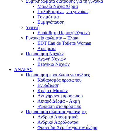
Συμπληρώματα διατροφής για τη γυναίκα
Μαλλία Νύχια Δέρμα
Πολυβιταμίνες για γυναίκες
Γονιμότητα
Εμμηνόπαυση
Υγιεινή
Ευαίσθητη Περιοχή-Υγιεινή
Γυναικεία αρώματα – Έλαια
EDT Eau de Toilette Woman
Αρώματα
Περιποίηση Νυχιών
Αγωγή Νυχιών
Βερνίκια Νυχιών
ΑΝΔΡΑΣ
Περιποίηση προσώπου για άνδρες
Καθαρισμός προσώπου
Ενυδάτωση
Κρέμες Ματιών
Αντιγήρανση προσώπου
Λιπαρό Δέρμα – Ακμή
Ψωρίαση στο πρόσωπο
Περιποίηση σώματος για άνδρες
Ανδρικά Αποσμητικά
Ανδρικά Αφρόλουτρα
Φροντίδα Χεριών για τον άνδρα