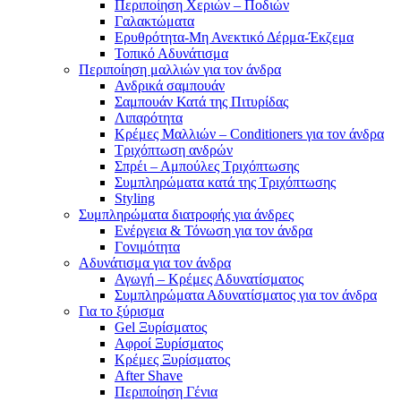
Περιποίηση Χεριών – Ποδιών
Γαλακτώματα
Ερυθρότητα-Μη Ανεκτικό Δέρμα-Έκζεμα
Τοπικό Αδυνάτισμα
Περιποίηση μαλλιών για τον άνδρα
Ανδρικά σαμπουάν
Σαμπουάν Κατά της Πιτυρίδας
Λιπαρότητα
Κρέμες Μαλλιών – Conditioners για τον άνδρα
Τριχόπτωση ανδρών
Σπρέι – Αμπούλες Τριχόπτωσης
Συμπληρώματα κατά της Τριχόπτωσης
Styling
Συμπληρώματα διατροφής για άνδρες
Ενέργεια & Τόνωση για τον άνδρα
Γονιμότητα
Αδυνάτισμα για τον άνδρα
Αγωγή – Κρέμες Αδυνατίσματος
Συμπληρώματα Αδυνατίσματος για τον άνδρα
Για το ξύρισμα
Gel Ξυρίσματος
Αφροί Ξυρίσματος
Κρέμες Ξυρίσματος
After Shave
Περιποίηση Γένια