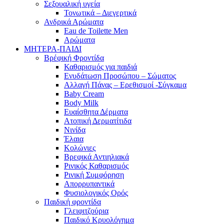
Σεξουαλική υγεία
Τονωτικά – Διεγερτικά
Ανδρικά Αρώματα
Eau de Toilette Men
Αρώματα
ΜΗΤΕΡΑ-ΠΑΙΔΙ
Βρέφική Φροντίδα
Καθαρισμός για παιδιά
Ενυδάτωση Προσώπου – Σώματος
Αλλαγή Πάνας – Ερεθισμοί -Σύγκαμα
Baby Cream
Body Milk
Ευαίσθητα Δέρματα
Ατοπική Δερματίτιδα
Νινίδα
Έλαια
Κολώνιες
Βρεφικά Αντιηλιακά
Ρινικός Καθαρισμός
Ρινική Συμφόρηση
Απορρυπαντικά
Φυσιολογικός Ορός
Παιδική φροντίδα
Γλειφιτζούρια
Παιδικό Κρυολόγημα