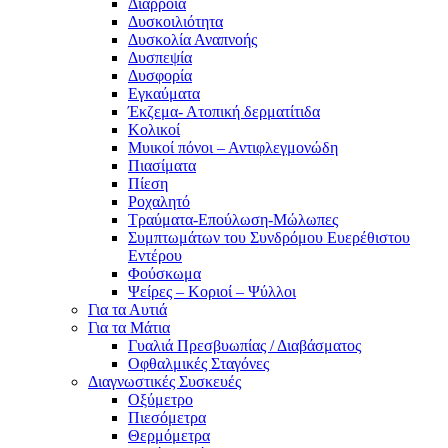
Διάρροια
Δυσκοιλιότητα
Δυσκολία Αναπνοής
Δυσπεψία
Δυσφορία
Εγκαύματα
Έκζεμα- Ατοπική δερματίτιδα
Κολικοί
Μυικοί πόνοι – Αντιφλεγμονώδη
Πιασίματα
Πίεση
Ροχαλητό
Τραύματα-Επούλωση-Μώλωπες
Συμπτωμάτων του Συνδρόμου Ευερέθιστου
Εντέρου
Φούσκωμα
Ψείρες – Κοριοί – Ψύλλοι
Για τα Αυτιά
Για τα Μάτια
Γυαλιά Πρεσβυωπίας / Διαβάσματος
Οφθαλμικές Σταγόνες
Διαγνωστικές Συσκευές
Οξύμετρο
Πιεσόμετρα
Θερμόμετρα