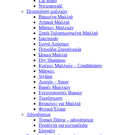
Lip Balm
Ντεμακιγιάζ
Περιποίηση μαλλιών
Βαμμένα Μαλλιά
Λιπαρά Μαλλιά
Μάσκες Μαλλιών
Ξηρά-Ταλαιπωρημένα Μαλλιά
Σαμπουάν
Συχνό Λούσιμο
Πιτυρίδα-Ξηροδερμία
Ώριμα Μαλλιά
Dry Shampoo
Κρέμες Μαλλιών – Conditioners
Μάσκες
Styling
Λοσιόν – Spray
Βαφές Μαλλιών
Ενεργοποιητές Βαφών
Τριχόπτωση
Βιταμίνες για Μαλλιά
Φυτικά Έλαια
Αδυνάτισμα
Τοπικό Πάχος – αδυνάτισμα
Προϊόντα για κυτταρίτιδα
Σύσφιξη