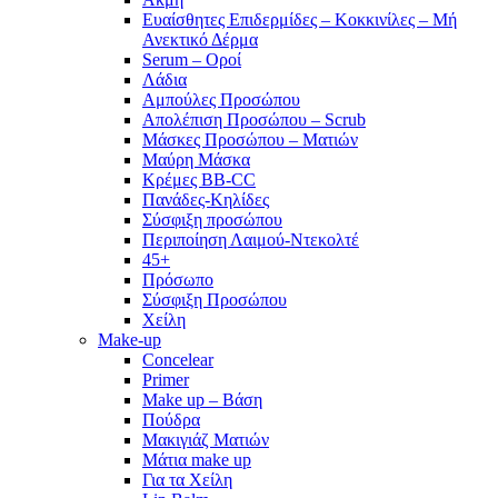
Ευαίσθητες Επιδερμίδες – Κοκκινίλες – Μή
Ανεκτικό Δέρμα
Serum – Οροί
Λάδια
Αμπούλες Προσώπου
Απολέπιση Προσώπου – Scrub
Μάσκες Προσώπου – Ματιών
Μαύρη Μάσκα
Κρέμες BB-CC
Πανάδες-Κηλίδες
Σύσφιξη προσώπου
Περιποίηση Λαιμού-Ντεκολτέ
45+
Πρόσωπο
Σύσφιξη Προσώπου
Χείλη
Make-up
Concelear
Primer
Make up – Βάση
Πούδρα
Μακιγιάζ Ματιών
Μάτια make up
Για τα Χείλη