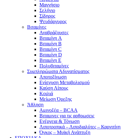
Μαγνήσιο
Σελήνιο
Σίδηρος
Ψευδάργυρος
Βιταμίνες
Αναβράζουσες
Βιταμίνη A
Βιταμίνη B
Βιταμίνη C
Βιταμίνη D
Βιταμίνη E
Πολυβιταμίνες
Συμπληρώματα Αδυνατίσματος
Αποτοξίνωση
Ενίσχυση Μεταβολισμού
Καύση Λίπους
Κοιλιά
Μείωση Όρεξης
Άθληση
Αμινοξέα – BCAA
Βιταμινες για τις αρθρωσεις
Ενέργεια & Τόνωση
Λιποτροπικά – Λιποδιαλύτες – Καρνιτίνη
Όγκος – Μυϊκή Ανάπτυξη
ΕΠΟΧΙΑΚΑ