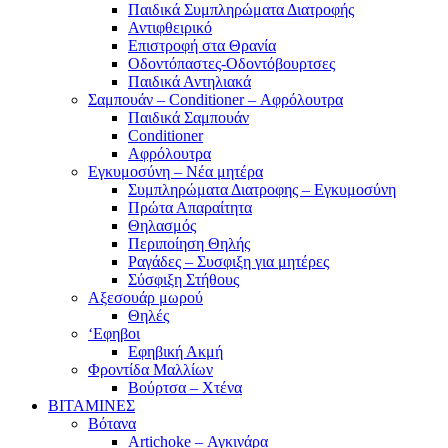
Παιδικά Συμπληρώματα Διατροφής
Αντιφθειρικό
Επιστροφή στα Θρανία
Οδοντόπαστες-Οδοντόβουρτσες
Παιδικά Αντηλιακά
Σαμπουάν – Conditioner – Αφρόλουτρα
Παιδικά Σαμπουάν
Conditioner
Αφρόλουτρα
Εγκυμοσύνη – Νέα μητέρα
Συμπληρώματα Διατροφης – Εγκυμοσύνη
Πρώτα Απαραίτητα
Θηλασμός
Περιποίηση Θηλής
Ραγάδες – Συσφιξη για μητέρες
Σύσφιξη Στήθους
Αξεσουάρ μωρού
Θηλές
‘Εφηβοι
Εφηβική Ακμή
Φροντίδα Μαλλίων
Βούρτσα – Χτένα
ΒΙΤΑΜΙΝΕΣ
Βότανα
Artichoke – Αγκινάρα