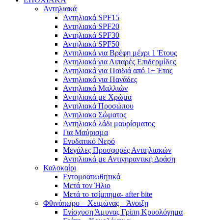
Αντηλιακά
Αντηλιακά SPF15
Αντηλιακά SPF20
Αντηλιακά SPF30
Αντηλιακά SPF50
Αντηλιακά για Βρέφη μέχρι 1 Έτους
Αντηλιακά για Λιπαρές Επιδερμίδες
Αντηλιακά για Παιδιά από 1+ Έτος
Αντηλιακά για Πανάδες
Αντηλιακά Μαλλιών
Αντηλιακά με Χρώμα
Αντηλιακά Προσώπου
Αντηλιακα Σώματος
Αντηλιακό λάδι μαυρίσματος
Για Μαύρισμα
Ενυδατικό Νερό
Μεγάλες Προσφορές Αντιηλιακών
Αντηλιακά με Αντιγηραντική Δράση
Καλοκαίρι
Εντομοαπωθητικά
Μετά τον Ήλιο
Μετά το τσίμπημα- after bite
Φθινόπωρο – Χειμώνας – Άνοιξη
Ενίσχυση Άμυνας Γρίπη Κρυολόγημα