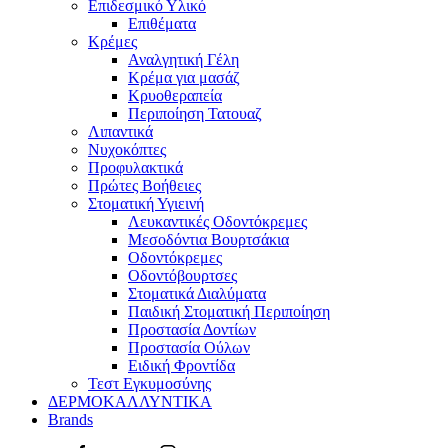
Επιδεσμικό Υλικό
Επιθέματα
Κρέμες
Αναλγητική Γέλη
Κρέμα για μασάζ
Κρυοθεραπεία
Περιποίηση Τατουαζ
Λιπαντικά
Νυχοκόπτες
Προφυλακτικά
Πρώτες Βοήθειες
Στοματική Υγιεινή
Λευκαντικές Οδοντόκρεμες
Μεσοδόντια Βουρτσάκια
Οδοντόκρεμες
Οδοντόβουρτσες
Στοματικά Διαλύματα
Παιδική Στοματική Περιποίηση
Προστασία Δοντίων
Προστασία Ούλων
Ειδική Φροντίδα
Τεστ Εγκυμοσύνης
ΔΕΡΜΟΚΑΛΛΥΝΤΙΚΑ
Brands