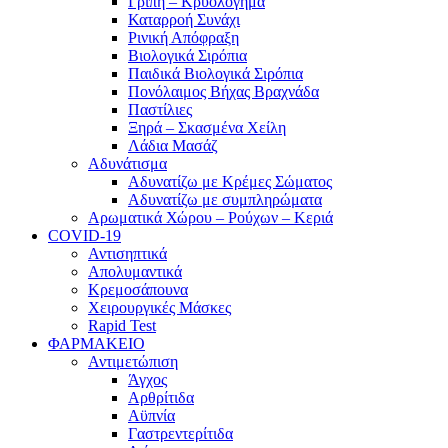
Γρίπη – Κρυολόγημα
Καταρροή Συνάχι
Ρινική Απόφραξη
Βιολογικά Σιρόπια
Παιδικά Βιολογικά Σιρόπια
Πονόλαιμος Βήχας Βραχνάδα
Παστίλιες
Ξηρά – Σκασμένα Χείλη
Λάδια Μασάζ
Αδυνάτισμα
Αδυνατίζω με Κρέμες Σώματος
Αδυνατίζω με συμπληρώματα
Αρωματικά Χώρου – Ρούχων – Κεριά
COVID-19
Αντισηπτικά
Απολυμαντικά
Κρεμοσάπουνα
Χειρουργικές Μάσκες
Rapid Test
ΦΑΡΜΑΚΕΙΟ
Αντιμετώπιση
Άγχος
Αρθρίτιδα
Αϋπνία
Γαστρεντερίτιδα