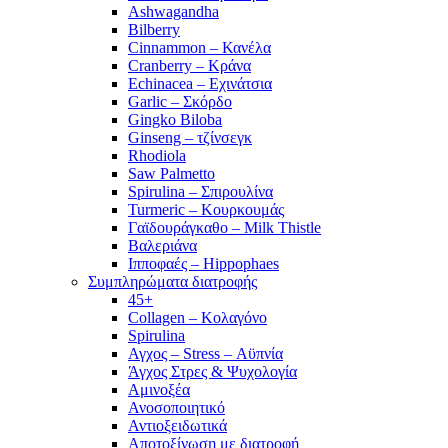
Ashwagandha
Bilberry
Cinnammon – Κανέλα
Cranberry – Κράνα
Echinacea – Εχινάτσια
Garlic – Σκόρδο
Gingko Biloba
Ginseng – τζίνσεγκ
Rhodiola
Saw Palmetto
Spirulina – Σπιρουλίνα
Turmeric – Κουρκουμάς
Γαϊδουράγκαθο – Milk Thistle
Βαλεριάνα
Ιπποφαές – Hippophaes
Συμπληρώματα διατροφής
45+
Collagen – Κολαγόνο
Spirulina
Αγχος – Stress – Αϋπνία
Άγχος Στρες & Ψυχολογία
Αμινοξέα
Ανοσοποιητικό
Αντιοξειδωτικά
Αποτοξίνωση με διατροφή