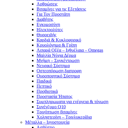
Αρθρώσεις
Βιταμίνες για τις Εξετάσεις
Για Τον Προστάτη
Διαβήτης
Εγκυμοσύνη
Ηλεκτρολύτες
Θυροειδής
Καρδιά & Κυκλοφορικό
Κρυολόγημα & Γρίπη
Λιπαρά Οξέα – Ιχθυέλαια – Omegas
Μαλλία Νύχια Δέρμα
Μνήμη – Συγκέντρωση
Νευρικό Σύστημα
Οστεοπόρωση διατροφη
Ουροποιητικό Σύστημα
Παιδικά
Πεπτικό
Προβιοτικά
Προστασία Ήπατος
Συμπληρωματα για ενέργεια & τόνωση
Συνένζυμο Q10
Τριχόπτωση βιταμίνες
Χοληστερίνη – Τριγλυκερίδια
Μέταλλα – Ιχνοστοιχεία
Ασβέστιο