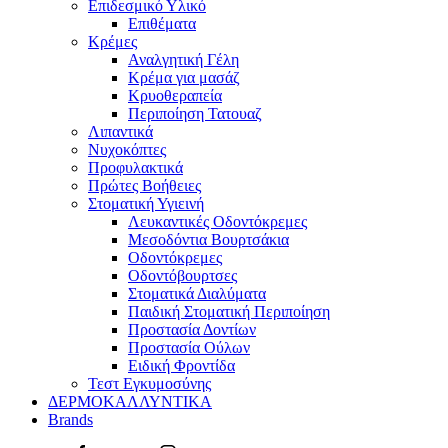
Επιδεσμικό Υλικό
Επιθέματα
Κρέμες
Αναλγητική Γέλη
Κρέμα για μασάζ
Κρυοθεραπεία
Περιποίηση Τατουαζ
Λιπαντικά
Νυχοκόπτες
Προφυλακτικά
Πρώτες Βοήθειες
Στοματική Υγιεινή
Λευκαντικές Οδοντόκρεμες
Μεσοδόντια Βουρτσάκια
Οδοντόκρεμες
Οδοντόβουρτσες
Στοματικά Διαλύματα
Παιδική Στοματική Περιποίηση
Προστασία Δοντίων
Προστασία Ούλων
Ειδική Φροντίδα
Τεστ Εγκυμοσύνης
ΔΕΡΜΟΚΑΛΛΥΝΤΙΚΑ
Brands