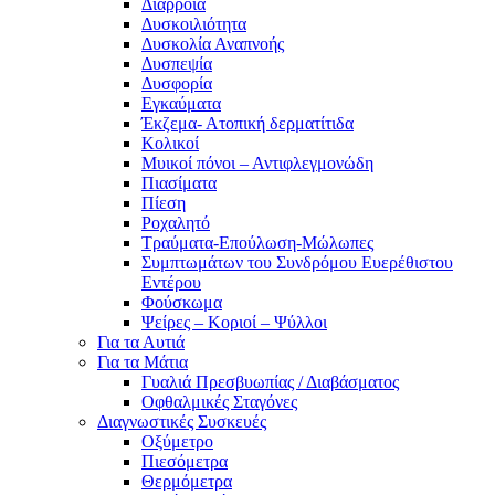
Διάρροια
Δυσκοιλιότητα
Δυσκολία Αναπνοής
Δυσπεψία
Δυσφορία
Εγκαύματα
Έκζεμα- Ατοπική δερματίτιδα
Κολικοί
Μυικοί πόνοι – Αντιφλεγμονώδη
Πιασίματα
Πίεση
Ροχαλητό
Τραύματα-Επούλωση-Μώλωπες
Συμπτωμάτων του Συνδρόμου Ευερέθιστου
Εντέρου
Φούσκωμα
Ψείρες – Κοριοί – Ψύλλοι
Για τα Αυτιά
Για τα Μάτια
Γυαλιά Πρεσβυωπίας / Διαβάσματος
Οφθαλμικές Σταγόνες
Διαγνωστικές Συσκευές
Οξύμετρο
Πιεσόμετρα
Θερμόμετρα