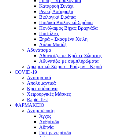
Γρίπη – Κρυολόγημα
Καταρροή Συνάχι
Ρινική Απόφραξη
Βιολογικά Σιρόπια
Παιδικά Βιολογικά Σιρόπια
Πονόλαιμος Βήχας Βραχνάδα
Παστίλιες
Ξηρά – Σκασμένα Χείλη
Λάδια Μασάζ
Αδυνάτισμα
Αδυνατίζω με Κρέμες Σώματος
Αδυνατίζω με συμπληρώματα
Αρωματικά Χώρου – Ρούχων – Κεριά
COVID-19
Αντισηπτικά
Απολυμαντικά
Κρεμοσάπουνα
Χειρουργικές Μάσκες
Rapid Test
ΦΑΡΜΑΚΕΙΟ
Αντιμετώπιση
Άγχος
Αρθρίτιδα
Αϋπνία
Γαστρεντερίτιδα