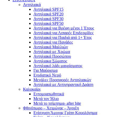
Αντηλιακά
Αντηλιακά SPF15
Αντηλιακά SPF20
Αντηλιακά SPF30
Αντηλιακά SPF50
Αντηλιακά για Βρέφη μέχρι 1 Έτους
Αντηλιακά για Λιπαρές Επιδερμίδες
Αντηλιακά για Παιδιά από 1+ Έτος
Αντηλιακά για Πανάδες
Αντηλιακά Μαλλιών
Αντηλιακά με Χρώμα
Αντηλιακά Προσώπου
Αντηλιακα Σώματος
Αντηλιακό λάδι μαυρίσματος
Για Μαύρισμα
Ενυδατικό Νερό
Μεγάλες Προσφορές Αντιηλιακών
Αντηλιακά με Αντιγηραντική Δράση
Καλοκαίρι
Εντομοαπωθητικά
Μετά τον Ήλιο
Μετά το τσίμπημα- after bite
Φθινόπωρο – Χειμώνας – Άνοιξη
Ενίσχυση Άμυνας Γρίπη Κρυολόγημα