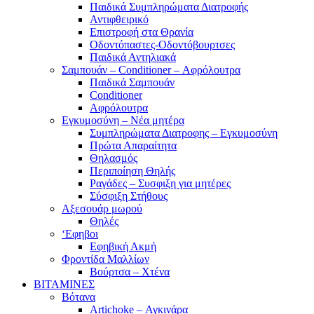
Παιδικά Συμπληρώματα Διατροφής
Αντιφθειρικό
Επιστροφή στα Θρανία
Οδοντόπαστες-Οδοντόβουρτσες
Παιδικά Αντηλιακά
Σαμπουάν – Conditioner – Αφρόλουτρα
Παιδικά Σαμπουάν
Conditioner
Αφρόλουτρα
Εγκυμοσύνη – Νέα μητέρα
Συμπληρώματα Διατροφης – Εγκυμοσύνη
Πρώτα Απαραίτητα
Θηλασμός
Περιποίηση Θηλής
Ραγάδες – Συσφιξη για μητέρες
Σύσφιξη Στήθους
Αξεσουάρ μωρού
Θηλές
‘Εφηβοι
Εφηβική Ακμή
Φροντίδα Μαλλίων
Βούρτσα – Χτένα
ΒΙΤΑΜΙΝΕΣ
Βότανα
Artichoke – Αγκινάρα