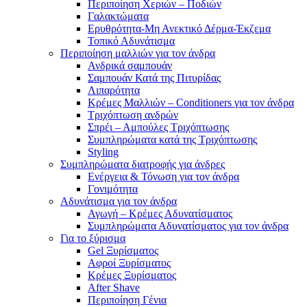
Περιποίηση Χεριών – Ποδιών
Γαλακτώματα
Ερυθρότητα-Μη Ανεκτικό Δέρμα-Έκζεμα
Τοπικό Αδυνάτισμα
Περιποίηση μαλλιών για τον άνδρα
Ανδρικά σαμπουάν
Σαμπουάν Κατά της Πιτυρίδας
Λιπαρότητα
Κρέμες Μαλλιών – Conditioners για τον άνδρα
Τριχόπτωση ανδρών
Σπρέι – Αμπούλες Τριχόπτωσης
Συμπληρώματα κατά της Τριχόπτωσης
Styling
Συμπληρώματα διατροφής για άνδρες
Ενέργεια & Τόνωση για τον άνδρα
Γονιμότητα
Αδυνάτισμα για τον άνδρα
Αγωγή – Κρέμες Αδυνατίσματος
Συμπληρώματα Αδυνατίσματος για τον άνδρα
Για το ξύρισμα
Gel Ξυρίσματος
Αφροί Ξυρίσματος
Κρέμες Ξυρίσματος
After Shave
Περιποίηση Γένια