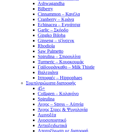
Ashwagandha
Bilberry
Cinnammon – Κανέλα
Cranberry – Κράνα
Echinacea – Εχινάτσια
Garlic – Σκόρδο
Gingko Biloba
Ginseng – τζίνσεγκ
Rhodiola
Saw Palmetto
Spirulina – Σπιρουλίνα
Turmeric – Κουρκουμάς
Γαϊδουράγκαθο – Milk Thistle
Βαλεριάνα
Ιπποφαές – Hippophaes
Συμπληρώματα διατροφής
45+
Collagen – Κολαγόνο
Spirulina
Αγχος – Stress – Αϋπνία
Άγχος Στρες & Ψυχολογία
Αμινοξέα
Ανοσοποιητικό
Αντιοξειδωτικά
Αποτοξίνωση με διατροφή