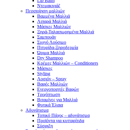
Lip Balm
Ντεμακιγιάζ
Περιποίηση μαλλιών
Βαμμένα Μαλλιά
Λιπαρά Μαλλιά
Μάσκες Μαλλιών
Ξηρά-Ταλαιπωρημένα Μαλλιά
Σαμπουάν
Συχνό Λούσιμο
Πιτυρίδα-Ξηροδερμία
Ώριμα Μαλλιά
Dry Shampoo
Κρέμες Μαλλιών – Conditioners
Μάσκες
Styling
Λοσιόν – Spray
Βαφές Μαλλιών
Ενεργοποιητές Βαφών
Τριχόπτωση
Βιταμίνες για Μαλλιά
Φυτικά Έλαια
Αδυνάτισμα
Τοπικό Πάχος – αδυνάτισμα
Προϊόντα για κυτταρίτιδα
Σύσφιξη