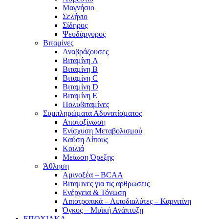
Μαγνήσιο
Σελήνιο
Σίδηρος
Ψευδάργυρος
Βιταμίνες
Αναβράζουσες
Βιταμίνη A
Βιταμίνη B
Βιταμίνη C
Βιταμίνη D
Βιταμίνη E
Πολυβιταμίνες
Συμπληρώματα Αδυνατίσματος
Αποτοξίνωση
Ενίσχυση Μεταβολισμού
Καύση Λίπους
Κοιλιά
Μείωση Όρεξης
Άθληση
Αμινοξέα – BCAA
Βιταμινες για τις αρθρωσεις
Ενέργεια & Τόνωση
Λιποτροπικά – Λιποδιαλύτες – Καρνιτίνη
Όγκος – Μυϊκή Ανάπτυξη
ΕΠΟΧΙΑΚΑ