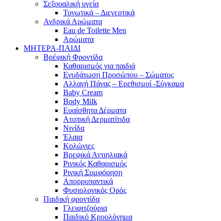
Σεξουαλική υγεία
Τονωτικά – Διεγερτικά
Ανδρικά Αρώματα
Eau de Toilette Men
Αρώματα
ΜΗΤΕΡΑ-ΠΑΙΔΙ
Βρέφική Φροντίδα
Καθαρισμός για παιδιά
Ενυδάτωση Προσώπου – Σώματος
Αλλαγή Πάνας – Ερεθισμοί -Σύγκαμα
Baby Cream
Body Milk
Ευαίσθητα Δέρματα
Ατοπική Δερματίτιδα
Νινίδα
Έλαια
Κολώνιες
Βρεφικά Αντιηλιακά
Ρινικός Καθαρισμός
Ρινική Συμφόρηση
Απορρυπαντικά
Φυσιολογικός Ορός
Παιδική φροντίδα
Γλειφιτζούρια
Παιδικό Κρυολόγημα