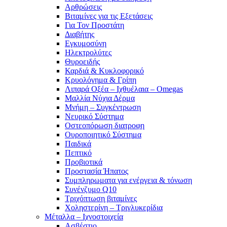
Αρθρώσεις
Βιταμίνες για τις Εξετάσεις
Για Τον Προστάτη
Διαβήτης
Εγκυμοσύνη
Ηλεκτρολύτες
Θυροειδής
Καρδιά & Κυκλοφορικό
Κρυολόγημα & Γρίπη
Λιπαρά Οξέα – Ιχθυέλαια – Omegas
Μαλλία Νύχια Δέρμα
Μνήμη – Συγκέντρωση
Νευρικό Σύστημα
Οστεοπόρωση διατροφη
Ουροποιητικό Σύστημα
Παιδικά
Πεπτικό
Προβιοτικά
Προστασία Ήπατος
Συμπληρωματα για ενέργεια & τόνωση
Συνένζυμο Q10
Τριχόπτωση βιταμίνες
Χοληστερίνη – Τριγλυκερίδια
Μέταλλα – Ιχνοστοιχεία
Ασβέστιο