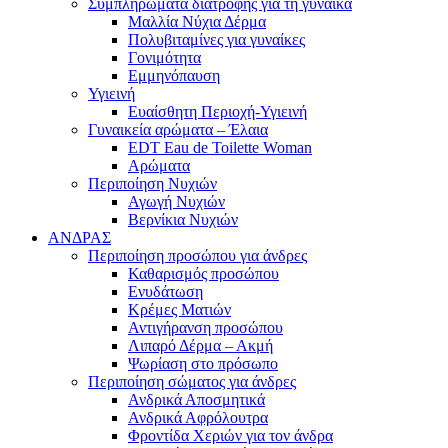
Συμπληρώματα διατροφής για τη γυναίκα
Μαλλία Νύχια Δέρμα
Πολυβιταμίνες για γυναίκες
Γονιμότητα
Εμμηνόπαυση
Υγιεινή
Ευαίσθητη Περιοχή-Υγιεινή
Γυναικεία αρώματα – Έλαια
EDT Eau de Toilette Woman
Αρώματα
Περιποίηση Νυχιών
Αγωγή Νυχιών
Βερνίκια Νυχιών
ΑΝΔΡΑΣ
Περιποίηση προσώπου για άνδρες
Καθαρισμός προσώπου
Ενυδάτωση
Κρέμες Ματιών
Αντιγήρανση προσώπου
Λιπαρό Δέρμα – Ακμή
Ψωρίαση στο πρόσωπο
Περιποίηση σώματος για άνδρες
Ανδρικά Αποσμητικά
Ανδρικά Αφρόλουτρα
Φροντίδα Χεριών για τον άνδρα