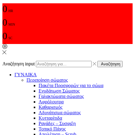
0
HR
0
MIN
0
SC
Αναζήτηση input
Αναζήτηση
ΓΥΝΑΙΚΑ
Περιποίηση σώματος
Πακέτα Προσφορών για το σώμα
Ενυδάτωση Σώματος
Γαλακτώματα σώματος
Αφρόλουτρα
Καθαρισμός
Αδυνάτισμα σώματος
Κυτταρίτιδα
Ραγάδες – Συσφιξη
Τοπικό Πάχος
Απολέπιση – Scrub