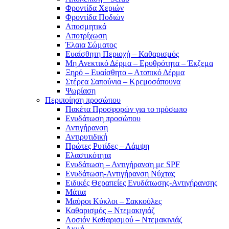
Φροντίδα Χεριών
Φροντίδα Ποδιών
Αποσμητικά
Αποτρίχωση
Έλαια Σώματος
Ευαίσθητη Περιοχή – Καθαρισμός
Μη Ανεκτικό Δέρμα – Ερυθρότητα – Έκζεμα
Ξηρό – Ευαίσθητο – Ατοπικό Δέρμα
Στέρεα Σαπούνια – Κρεμοσάπουνα
Ψωρίαση
Περιποίηση προσώπου
Πακέτα Προσφορών για το πρόσωπο
Ενυδάτωση προσώπου
Αντιγήρανση
Αντιρυτιδική
Πρώτες Ρυτίδες – Λάμψη
Ελαστικότητα
Ενυδάτωση – Αντιγήρανση με SPF
Ενυδάτωση-Αντιγήρανση Νύχτας
Ειδικές Θεραπείες Ενυδάτωσης-Αντιγήρανσης
Μάτια
Μαύροι Κύκλοι – Σακκούλες
Καθαρισμός – Ντεμακιγιάζ
Λοσιόν Καθαρισμού – Ντεμακιγιάζ
Ακμή