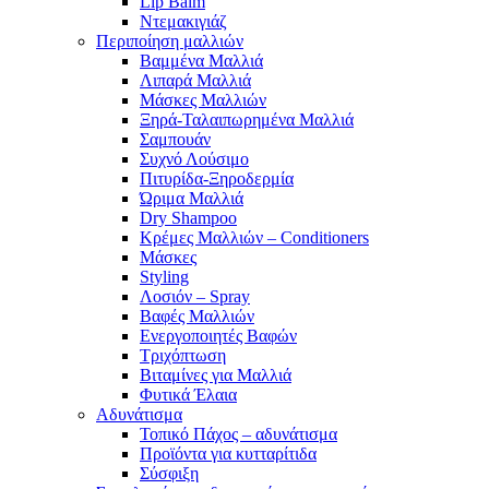
Lip Balm
Ντεμακιγιάζ
Περιποίηση μαλλιών
Βαμμένα Μαλλιά
Λιπαρά Μαλλιά
Μάσκες Μαλλιών
Ξηρά-Ταλαιπωρημένα Μαλλιά
Σαμπουάν
Συχνό Λούσιμο
Πιτυρίδα-Ξηροδερμία
Ώριμα Μαλλιά
Dry Shampoo
Κρέμες Μαλλιών – Conditioners
Μάσκες
Styling
Λοσιόν – Spray
Βαφές Μαλλιών
Ενεργοποιητές Βαφών
Τριχόπτωση
Βιταμίνες για Μαλλιά
Φυτικά Έλαια
Αδυνάτισμα
Τοπικό Πάχος – αδυνάτισμα
Προϊόντα για κυτταρίτιδα
Σύσφιξη