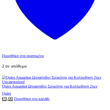
Προσθήκη στα αγαπημένα
2 σε απόθεμα
Uncategorized
Quies Aquaplug Ωτοασπίδες Σιλικόνης για Κολύμβηση 2τμχ
Quies
€
9,00
Προσθήκη στο καλάθι