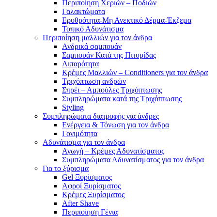
Περιποίηση Χεριών – Ποδιών
Γαλακτώματα
Ερυθρότητα-Μη Ανεκτικό Δέρμα-Έκζεμα
Τοπικό Αδυνάτισμα
Περιποίηση μαλλιών για τον άνδρα
Ανδρικά σαμπουάν
Σαμπουάν Κατά της Πιτυρίδας
Λιπαρότητα
Κρέμες Μαλλιών – Conditioners για τον άνδρα
Τριχόπτωση ανδρών
Σπρέι – Αμπούλες Τριχόπτωσης
Συμπληρώματα κατά της Τριχόπτωσης
Styling
Συμπληρώματα διατροφής για άνδρες
Ενέργεια & Τόνωση για τον άνδρα
Γονιμότητα
Αδυνάτισμα για τον άνδρα
Αγωγή – Κρέμες Αδυνατίσματος
Συμπληρώματα Αδυνατίσματος για τον άνδρα
Για το ξύρισμα
Gel Ξυρίσματος
Αφροί Ξυρίσματος
Κρέμες Ξυρίσματος
After Shave
Περιποίηση Γένια