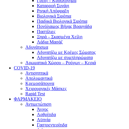
Γρίπη – Κρυολόγημα
Καταρροή Συνάχι
Ρινική Απόφραξη
Βιολογικά Σιρόπια
Παιδικά Βιολογικά Σιρόπια
Πονόλαιμος Βήχας Βραχνάδα
Παστίλιες
Ξηρά – Σκασμένα Χείλη
Λάδια Μασάζ
Αδυνάτισμα
Αδυνατίζω με Κρέμες Σώματος
Αδυνατίζω με συμπληρώματα
Αρωματικά Χώρου – Ρούχων – Κεριά
COVID-19
Αντισηπτικά
Απολυμαντικά
Κρεμοσάπουνα
Χειρουργικές Μάσκες
Rapid Test
ΦΑΡΜΑΚΕΙΟ
Αντιμετώπιση
Άγχος
Αρθρίτιδα
Αϋπνία
Γαστρεντερίτιδα