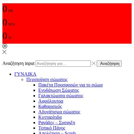
0
HR
0
MIN
0
SC
Αναζήτηση input
Αναζήτηση
ΓΥΝΑΙΚΑ
Περιποίηση σώματος
Πακέτα Προσφορών για το σώμα
Ενυδάτωση Σώματος
Γαλακτώματα σώματος
Αφρόλουτρα
Καθαρισμός
Αδυνάτισμα σώματος
Κυτταρίτιδα
Ραγάδες – Συσφιξη
Τοπικό Πάχος
Απολέπιση – Scrub