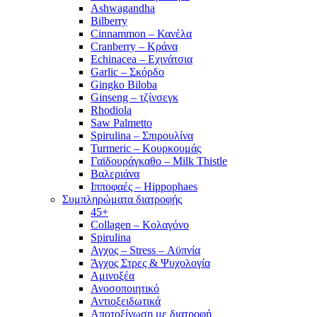
Ashwagandha
Bilberry
Cinnammon – Κανέλα
Cranberry – Κράνα
Echinacea – Εχινάτσια
Garlic – Σκόρδο
Gingko Biloba
Ginseng – τζίνσεγκ
Rhodiola
Saw Palmetto
Spirulina – Σπιρουλίνα
Turmeric – Κουρκουμάς
Γαϊδουράγκαθο – Milk Thistle
Βαλεριάνα
Ιπποφαές – Hippophaes
Συμπληρώματα διατροφής
45+
Collagen – Κολαγόνο
Spirulina
Αγχος – Stress – Αϋπνία
Άγχος Στρες & Ψυχολογία
Αμινοξέα
Ανοσοποιητικό
Αντιοξειδωτικά
Αποτοξίνωση με διατροφή