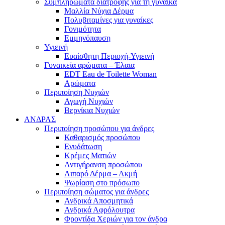
Συμπληρώματα διατροφής για τη γυναίκα
Μαλλία Νύχια Δέρμα
Πολυβιταμίνες για γυναίκες
Γονιμότητα
Εμμηνόπαυση
Υγιεινή
Ευαίσθητη Περιοχή-Υγιεινή
Γυναικεία αρώματα – Έλαια
EDT Eau de Toilette Woman
Αρώματα
Περιποίηση Νυχιών
Αγωγή Νυχιών
Βερνίκια Νυχιών
ΑΝΔΡΑΣ
Περιποίηση προσώπου για άνδρες
Καθαρισμός προσώπου
Ενυδάτωση
Κρέμες Ματιών
Αντιγήρανση προσώπου
Λιπαρό Δέρμα – Ακμή
Ψωρίαση στο πρόσωπο
Περιποίηση σώματος για άνδρες
Ανδρικά Αποσμητικά
Ανδρικά Αφρόλουτρα
Φροντίδα Χεριών για τον άνδρα