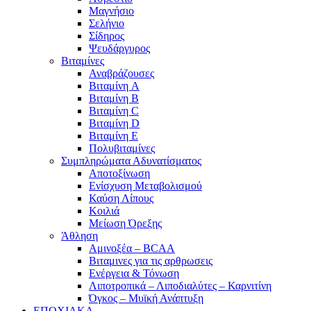
Μαγνήσιο
Σελήνιο
Σίδηρος
Ψευδάργυρος
Βιταμίνες
Αναβράζουσες
Βιταμίνη A
Βιταμίνη B
Βιταμίνη C
Βιταμίνη D
Βιταμίνη E
Πολυβιταμίνες
Συμπληρώματα Αδυνατίσματος
Αποτοξίνωση
Ενίσχυση Μεταβολισμού
Καύση Λίπους
Κοιλιά
Μείωση Όρεξης
Άθληση
Αμινοξέα – BCAA
Βιταμινες για τις αρθρωσεις
Ενέργεια & Τόνωση
Λιποτροπικά – Λιποδιαλύτες – Καρνιτίνη
Όγκος – Μυϊκή Ανάπτυξη
ΕΠΟΧΙΑΚΑ