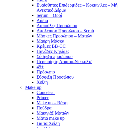
Ευαίσθητες Επιδερμίδες – Κοκκινίλες – Μή
Ανεκτικό Δέρμα
Serum – Οροί
Λάδια
Αμπούλες Προσώπου
Απολέπιση Προσώπου – Scrub
Μάσκες Προσώπου – Ματιών
Μαύρη Μάσκα
Κρέμες BB-CC
Πανάδες-Κηλίδες
Σύσφιξη προσώπου
Περιποίηση Λαιμού-Ντεκολτέ
45+
Πρόσωπο
Σύσφιξη Προσώπου
Χείλη
Make-up
Concelear
Primer
Make up – Βάση
Πούδρα
Μακιγιάζ Ματιών
Μάτια make up
Για τα Χείλη