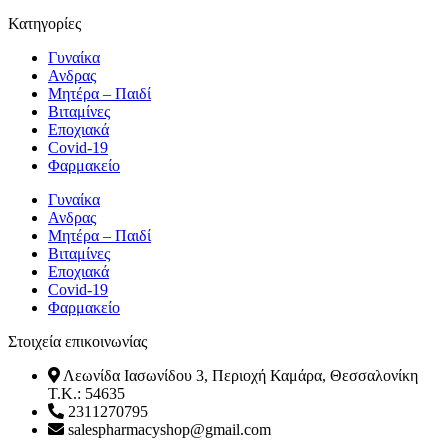
Κατηγορίες
Γυναίκα
Ανδρας
Μητέρα – Παιδί
Βιταμίνες
Εποχιακά
Covid-19
Φαρμακείο
Γυναίκα
Ανδρας
Μητέρα – Παιδί
Βιταμίνες
Εποχιακά
Covid-19
Φαρμακείο
Στοιχεία επικοινωνίας
Λεωνίδα Ιασωνίδου 3, Περιοχή Καμάρα, Θεσσαλονίκη
T.K.: 54635
2311270795
salespharmacyshop@gmail.com