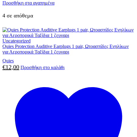
Προσθήκη στα αγαπημένα
4 σε απόθεμα
Uncategorized
Quies Protection Auditive Earplugs 1 pair, Ωτοασπίδες Ενηλίκων
για Αεροπορικά Ταξίδια 1 ζευγαρι
Quies
€
12,00
Προσθήκη στο καλάθι