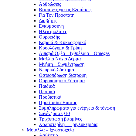
Αρθρώσεις
Βιταμίνες για τις Εξετάσεις
Για Τον Προστάτη
Διαβήτης
Εγκυμοσύνη
Ηλεκτρολύτες
Θυροειδής
Καρδιά & Κυκλοφορικό
Κρυολόγημα & Γρίπη
Λιπαρά Οξέα – Ιχθυέλαια – Omegas
Μαλλία Νύχια Δέρμα
Μνήμη – Συγκέντρωση
Νευρικό Σύστημα
Οστεοπόρωση διατροφη
Ουροποιητικό Σύστημα
Παιδικά
Πεπτικό
Προβιοτικά
Προστασία Ήπατος
Συμπληρωματα για ενέργεια & τόνωση
Συνένζυμο Q10
Τριχόπτωση βιταμίνες
Χοληστερίνη – Τριγλυκερίδια
Μέταλλα – Ιχνοστοιχεία
Ασβέστιο