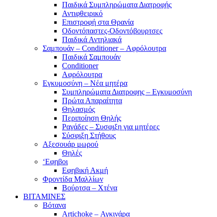
Παιδικά Συμπληρώματα Διατροφής
Αντιφθειρικό
Επιστροφή στα Θρανία
Οδοντόπαστες-Οδοντόβουρτσες
Παιδικά Αντηλιακά
Σαμπουάν – Conditioner – Αφρόλουτρα
Παιδικά Σαμπουάν
Conditioner
Αφρόλουτρα
Εγκυμοσύνη – Νέα μητέρα
Συμπληρώματα Διατροφης – Εγκυμοσύνη
Πρώτα Απαραίτητα
Θηλασμός
Περιποίηση Θηλής
Ραγάδες – Συσφιξη για μητέρες
Σύσφιξη Στήθους
Αξεσουάρ μωρού
Θηλές
‘Εφηβοι
Εφηβική Ακμή
Φροντίδα Μαλλίων
Βούρτσα – Χτένα
ΒΙΤΑΜΙΝΕΣ
Βότανα
Artichoke – Αγκινάρα