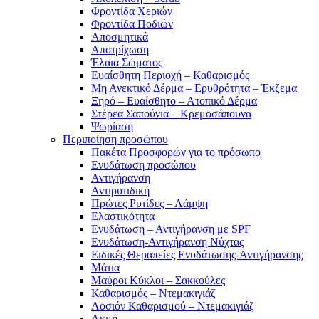
Φροντίδα Χεριών
Φροντίδα Ποδιών
Αποσμητικά
Αποτρίχωση
Έλαια Σώματος
Ευαίσθητη Περιοχή – Καθαρισμός
Μη Ανεκτικό Δέρμα – Ερυθρότητα – Έκζεμα
Ξηρό – Ευαίσθητο – Ατοπικό Δέρμα
Στέρεα Σαπούνια – Κρεμοσάπουνα
Ψωρίαση
Περιποίηση προσώπου
Πακέτα Προσφορών για το πρόσωπο
Ενυδάτωση προσώπου
Αντιγήρανση
Αντιρυτιδική
Πρώτες Ρυτίδες – Λάμψη
Ελαστικότητα
Ενυδάτωση – Αντιγήρανση με SPF
Ενυδάτωση-Αντιγήρανση Νύχτας
Ειδικές Θεραπείες Ενυδάτωσης-Αντιγήρανσης
Μάτια
Μαύροι Κύκλοι – Σακκούλες
Καθαρισμός – Ντεμακιγιάζ
Λοσιόν Καθαρισμού – Ντεμακιγιάζ
Ακμή