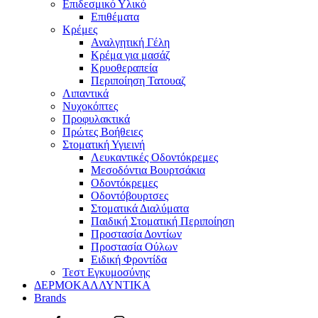
Επιδεσμικό Υλικό
Επιθέματα
Κρέμες
Αναλγητική Γέλη
Κρέμα για μασάζ
Κρυοθεραπεία
Περιποίηση Τατουαζ
Λιπαντικά
Νυχοκόπτες
Προφυλακτικά
Πρώτες Βοήθειες
Στοματική Υγιεινή
Λευκαντικές Οδοντόκρεμες
Μεσοδόντια Βουρτσάκια
Οδοντόκρεμες
Οδοντόβουρτσες
Στοματικά Διαλύματα
Παιδική Στοματική Περιποίηση
Προστασία Δοντίων
Προστασία Ούλων
Ειδική Φροντίδα
Τεστ Εγκυμοσύνης
ΔΕΡΜΟΚΑΛΛΥΝΤΙΚΑ
Brands