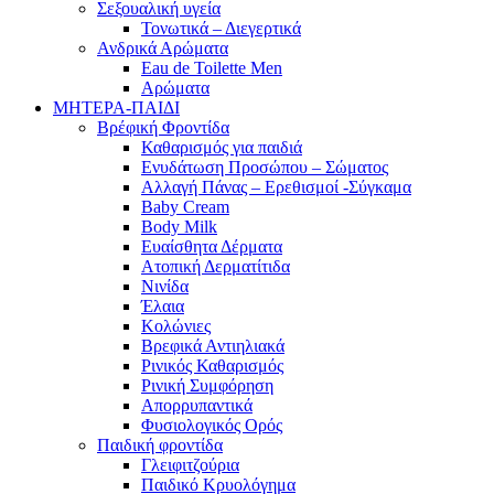
Σεξουαλική υγεία
Τονωτικά – Διεγερτικά
Ανδρικά Αρώματα
Eau de Toilette Men
Αρώματα
ΜΗΤΕΡΑ-ΠΑΙΔΙ
Βρέφική Φροντίδα
Καθαρισμός για παιδιά
Ενυδάτωση Προσώπου – Σώματος
Αλλαγή Πάνας – Ερεθισμοί -Σύγκαμα
Baby Cream
Body Milk
Ευαίσθητα Δέρματα
Ατοπική Δερματίτιδα
Νινίδα
Έλαια
Κολώνιες
Βρεφικά Αντιηλιακά
Ρινικός Καθαρισμός
Ρινική Συμφόρηση
Απορρυπαντικά
Φυσιολογικός Ορός
Παιδική φροντίδα
Γλειφιτζούρια
Παιδικό Κρυολόγημα