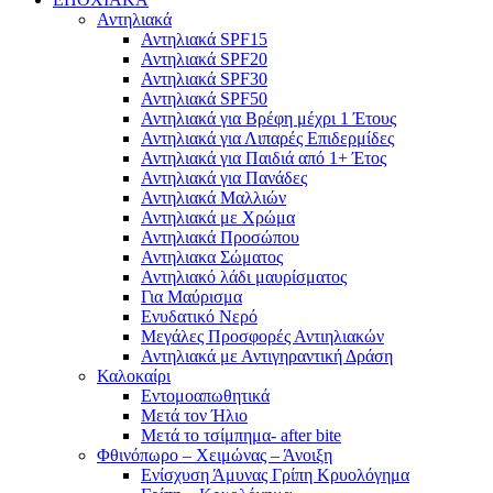
Αντηλιακά
Αντηλιακά SPF15
Αντηλιακά SPF20
Αντηλιακά SPF30
Αντηλιακά SPF50
Αντηλιακά για Βρέφη μέχρι 1 Έτους
Αντηλιακά για Λιπαρές Επιδερμίδες
Αντηλιακά για Παιδιά από 1+ Έτος
Αντηλιακά για Πανάδες
Αντηλιακά Μαλλιών
Αντηλιακά με Χρώμα
Αντηλιακά Προσώπου
Αντηλιακα Σώματος
Αντηλιακό λάδι μαυρίσματος
Για Μαύρισμα
Ενυδατικό Νερό
Μεγάλες Προσφορές Αντιηλιακών
Αντηλιακά με Αντιγηραντική Δράση
Καλοκαίρι
Εντομοαπωθητικά
Μετά τον Ήλιο
Μετά το τσίμπημα- after bite
Φθινόπωρο – Χειμώνας – Άνοιξη
Ενίσχυση Άμυνας Γρίπη Κρυολόγημα