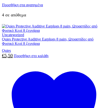
Προσθήκη στα αγαπημένα
4 σε απόθεμα
Uncategorized
Quies Protective Auditive Earplugs 8 pairs, Ωτοασπίδες από
Φυσικό Κερί 8 ζευγάρια
Quies
€
5,50
Προσθήκη στο καλάθι