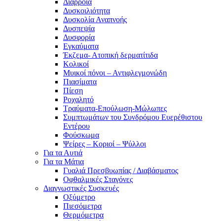
Διάρροια
Δυσκοιλιότητα
Δυσκολία Αναπνοής
Δυσπεψία
Δυσφορία
Εγκαύματα
Έκζεμα- Ατοπική δερματίτιδα
Κολικοί
Μυικοί πόνοι – Αντιφλεγμονώδη
Πιασίματα
Πίεση
Ροχαλητό
Τραύματα-Επούλωση-Μώλωπες
Συμπτωμάτων του Συνδρόμου Ευερέθιστου
Εντέρου
Φούσκωμα
Ψείρες – Κοριοί – Ψύλλοι
Για τα Αυτιά
Για τα Μάτια
Γυαλιά Πρεσβυωπίας / Διαβάσματος
Οφθαλμικές Σταγόνες
Διαγνωστικές Συσκευές
Οξύμετρο
Πιεσόμετρα
Θερμόμετρα