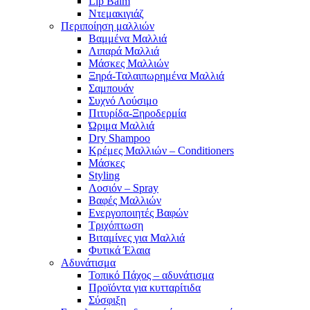
Lip Balm
Ντεμακιγιάζ
Περιποίηση μαλλιών
Βαμμένα Μαλλιά
Λιπαρά Μαλλιά
Μάσκες Μαλλιών
Ξηρά-Ταλαιπωρημένα Μαλλιά
Σαμπουάν
Συχνό Λούσιμο
Πιτυρίδα-Ξηροδερμία
Ώριμα Μαλλιά
Dry Shampoo
Κρέμες Μαλλιών – Conditioners
Μάσκες
Styling
Λοσιόν – Spray
Βαφές Μαλλιών
Ενεργοποιητές Βαφών
Τριχόπτωση
Βιταμίνες για Μαλλιά
Φυτικά Έλαια
Αδυνάτισμα
Τοπικό Πάχος – αδυνάτισμα
Προϊόντα για κυτταρίτιδα
Σύσφιξη