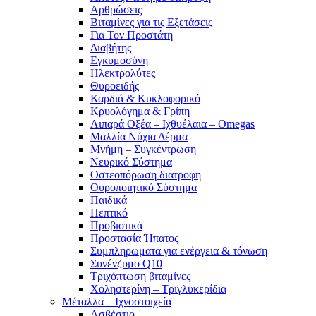
Αρθρώσεις
Βιταμίνες για τις Εξετάσεις
Για Τον Προστάτη
Διαβήτης
Εγκυμοσύνη
Ηλεκτρολύτες
Θυροειδής
Καρδιά & Κυκλοφορικό
Κρυολόγημα & Γρίπη
Λιπαρά Οξέα – Ιχθυέλαια – Omegas
Μαλλία Νύχια Δέρμα
Μνήμη – Συγκέντρωση
Νευρικό Σύστημα
Οστεοπόρωση διατροφη
Ουροποιητικό Σύστημα
Παιδικά
Πεπτικό
Προβιοτικά
Προστασία Ήπατος
Συμπληρωματα για ενέργεια & τόνωση
Συνένζυμο Q10
Τριχόπτωση βιταμίνες
Χοληστερίνη – Τριγλυκερίδια
Μέταλλα – Ιχνοστοιχεία
Ασβέστιο