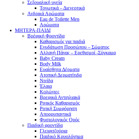
Σεξουαλική υγεία
Τονωτικά – Διεγερτικά
Ανδρικά Αρώματα
Eau de Toilette Men
Αρώματα
ΜΗΤΕΡΑ-ΠΑΙΔΙ
Βρέφική Φροντίδα
Καθαρισμός για παιδιά
Ενυδάτωση Προσώπου – Σώματος
Αλλαγή Πάνας – Ερεθισμοί -Σύγκαμα
Baby Cream
Body Milk
Ευαίσθητα Δέρματα
Ατοπική Δερματίτιδα
Νινίδα
Έλαια
Κολώνιες
Βρεφικά Αντιηλιακά
Ρινικός Καθαρισμός
Ρινική Συμφόρηση
Απορρυπαντικά
Φυσιολογικός Ορός
Παιδική φροντίδα
Γλειφιτζούρια
Παιδικό Κρυολόγημα