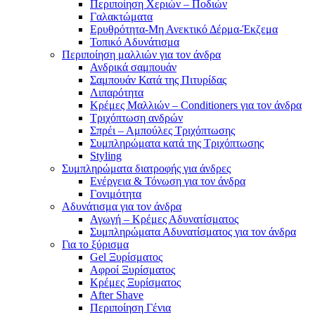
Περιποίηση Χεριών – Ποδιών
Γαλακτώματα
Ερυθρότητα-Μη Ανεκτικό Δέρμα-Έκζεμα
Τοπικό Αδυνάτισμα
Περιποίηση μαλλιών για τον άνδρα
Ανδρικά σαμπουάν
Σαμπουάν Κατά της Πιτυρίδας
Λιπαρότητα
Κρέμες Μαλλιών – Conditioners για τον άνδρα
Τριχόπτωση ανδρών
Σπρέι – Αμπούλες Τριχόπτωσης
Συμπληρώματα κατά της Τριχόπτωσης
Styling
Συμπληρώματα διατροφής για άνδρες
Ενέργεια & Τόνωση για τον άνδρα
Γονιμότητα
Αδυνάτισμα για τον άνδρα
Αγωγή – Κρέμες Αδυνατίσματος
Συμπληρώματα Αδυνατίσματος για τον άνδρα
Για το ξύρισμα
Gel Ξυρίσματος
Αφροί Ξυρίσματος
Κρέμες Ξυρίσματος
After Shave
Περιποίηση Γένια