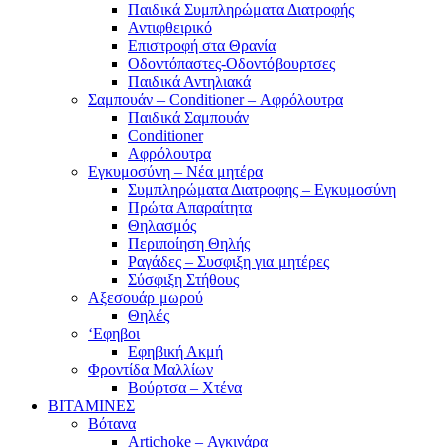
Παιδικά Συμπληρώματα Διατροφής
Αντιφθειρικό
Επιστροφή στα Θρανία
Οδοντόπαστες-Οδοντόβουρτσες
Παιδικά Αντηλιακά
Σαμπουάν – Conditioner – Αφρόλουτρα
Παιδικά Σαμπουάν
Conditioner
Αφρόλουτρα
Εγκυμοσύνη – Νέα μητέρα
Συμπληρώματα Διατροφης – Εγκυμοσύνη
Πρώτα Απαραίτητα
Θηλασμός
Περιποίηση Θηλής
Ραγάδες – Συσφιξη για μητέρες
Σύσφιξη Στήθους
Αξεσουάρ μωρού
Θηλές
‘Εφηβοι
Εφηβική Ακμή
Φροντίδα Μαλλίων
Βούρτσα – Χτένα
ΒΙΤΑΜΙΝΕΣ
Βότανα
Artichoke – Αγκινάρα