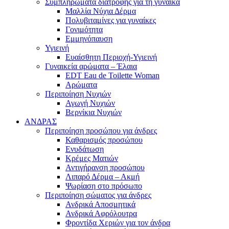
Συμπληρώματα διατροφής για τη γυναίκα
Μαλλία Νύχια Δέρμα
Πολυβιταμίνες για γυναίκες
Γονιμότητα
Εμμηνόπαυση
Υγιεινή
Ευαίσθητη Περιοχή-Υγιεινή
Γυναικεία αρώματα – Έλαια
EDT Eau de Toilette Woman
Αρώματα
Περιποίηση Νυχιών
Αγωγή Νυχιών
Βερνίκια Νυχιών
ΑΝΔΡΑΣ
Περιποίηση προσώπου για άνδρες
Καθαρισμός προσώπου
Ενυδάτωση
Κρέμες Ματιών
Αντιγήρανση προσώπου
Λιπαρό Δέρμα – Ακμή
Ψωρίαση στο πρόσωπο
Περιποίηση σώματος για άνδρες
Ανδρικά Αποσμητικά
Ανδρικά Αφρόλουτρα
Φροντίδα Χεριών για τον άνδρα