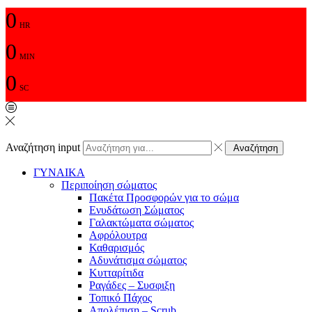
0
HR
0
MIN
0
SC
Αναζήτηση input
Αναζήτηση
ΓΥΝΑΙΚΑ
Περιποίηση σώματος
Πακέτα Προσφορών για το σώμα
Ενυδάτωση Σώματος
Γαλακτώματα σώματος
Αφρόλουτρα
Καθαρισμός
Αδυνάτισμα σώματος
Κυτταρίτιδα
Ραγάδες – Συσφιξη
Τοπικό Πάχος
Απολέπιση – Scrub