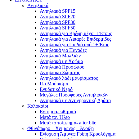
Αντηλιακά
Αντηλιακά SPF15
Αντηλιακά SPF20
Αντηλιακά SPF30
Αντηλιακά SPF50
Αντηλιακά για Βρέφη μέχρι 1 Έτους
Αντηλιακά για Λιπαρές Επιδερμίδες
Αντηλιακά για Παιδιά από 1+ Έτος
Αντηλιακά για Πανάδες
Αντηλιακά Μαλλιών
Αντηλιακά με Χρώμα
Αντηλιακά Προσώπου
Αντηλιακα Σώματος
Αντηλιακό λάδι μαυρίσματος
Για Μαύρισμα
Ενυδατικό Νερό
Μεγάλες Προσφορές Αντιηλιακών
Αντηλιακά με Αντιγηραντική Δράση
Καλοκαίρι
Εντομοαπωθητικά
Μετά τον Ήλιο
Μετά το τσίμπημα- after bite
Φθινόπωρο – Χειμώνας – Άνοιξη
Ενίσχυση Άμυνας Γρίπη Κρυολόγημα