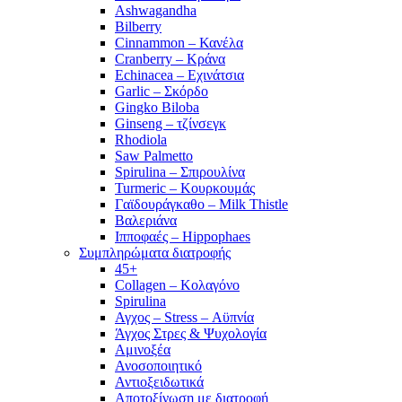
Ashwagandha
Bilberry
Cinnammon – Κανέλα
Cranberry – Κράνα
Echinacea – Εχινάτσια
Garlic – Σκόρδο
Gingko Biloba
Ginseng – τζίνσεγκ
Rhodiola
Saw Palmetto
Spirulina – Σπιρουλίνα
Turmeric – Κουρκουμάς
Γαϊδουράγκαθο – Milk Thistle
Βαλεριάνα
Ιπποφαές – Hippophaes
Συμπληρώματα διατροφής
45+
Collagen – Κολαγόνο
Spirulina
Αγχος – Stress – Αϋπνία
Άγχος Στρες & Ψυχολογία
Αμινοξέα
Ανοσοποιητικό
Αντιοξειδωτικά
Αποτοξίνωση με διατροφή