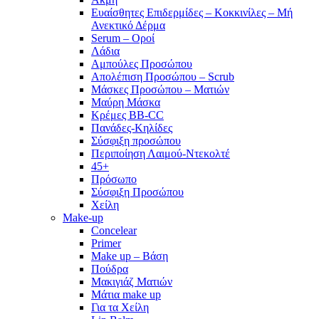
Ευαίσθητες Επιδερμίδες – Κοκκινίλες – Μή
Ανεκτικό Δέρμα
Serum – Οροί
Λάδια
Αμπούλες Προσώπου
Απολέπιση Προσώπου – Scrub
Μάσκες Προσώπου – Ματιών
Μαύρη Μάσκα
Κρέμες BB-CC
Πανάδες-Κηλίδες
Σύσφιξη προσώπου
Περιποίηση Λαιμού-Ντεκολτέ
45+
Πρόσωπο
Σύσφιξη Προσώπου
Χείλη
Make-up
Concelear
Primer
Make up – Βάση
Πούδρα
Μακιγιάζ Ματιών
Μάτια make up
Για τα Χείλη