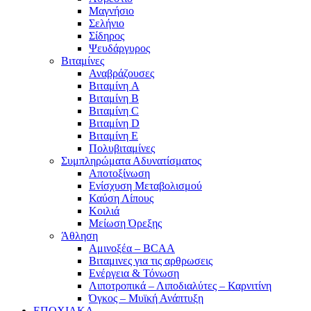
Μαγνήσιο
Σελήνιο
Σίδηρος
Ψευδάργυρος
Βιταμίνες
Αναβράζουσες
Βιταμίνη A
Βιταμίνη B
Βιταμίνη C
Βιταμίνη D
Βιταμίνη E
Πολυβιταμίνες
Συμπληρώματα Αδυνατίσματος
Αποτοξίνωση
Ενίσχυση Μεταβολισμού
Καύση Λίπους
Κοιλιά
Μείωση Όρεξης
Άθληση
Αμινοξέα – BCAA
Βιταμινες για τις αρθρωσεις
Ενέργεια & Τόνωση
Λιποτροπικά – Λιποδιαλύτες – Καρνιτίνη
Όγκος – Μυϊκή Ανάπτυξη
ΕΠΟΧΙΑΚΑ