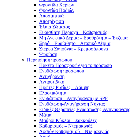
Φροντίδα Χεριών
Φροντίδα Ποδιών
Αποσμητικά
Αποτρίχωση
Έλαια Σώματος
Ευαίσθητη Περιοχή – Καθαρισμός
Μη Ανεκτικό Δέρμα – Ερυθρότητα – Έκζεμα
Ξηρό – Ευαίσθητο – Ατοπικό Δέρμα
Στέρεα Σαπούνια – Κρεμοσάπουνα
Ψωρίαση
Περιποίηση προσώπου
Πακέτα Προσφορών για το πρόσωπο
Ενυδάτωση προσώπου
Αντιγήρανση
Αντιρυτιδική
Πρώτες Ρυτίδες – Λάμψη
Ελαστικότητα
Ενυδάτωση – Αντιγήρανση με SPF
Ενυδάτωση-Αντιγήρανση Νύχτας
Ειδικές Θεραπείες Ενυδάτωσης-Αντιγήρανσης
Μάτια
Μαύροι Κύκλοι – Σακκούλες
Καθαρισμός – Ντεμακιγιάζ
Λοσιόν Καθαρισμού – Ντεμακιγιάζ
Ακμή