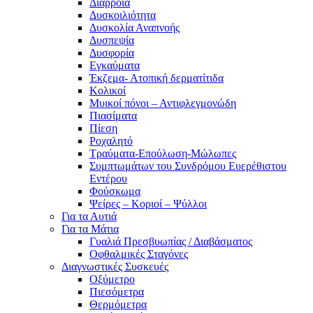
Διάρροια
Δυσκοιλιότητα
Δυσκολία Αναπνοής
Δυσπεψία
Δυσφορία
Εγκαύματα
Έκζεμα- Ατοπική δερματίτιδα
Κολικοί
Μυικοί πόνοι – Αντιφλεγμονώδη
Πιασίματα
Πίεση
Ροχαλητό
Τραύματα-Επούλωση-Μώλωπες
Συμπτωμάτων του Συνδρόμου Ευερέθιστου
Εντέρου
Φούσκωμα
Ψείρες – Κοριοί – Ψύλλοι
Για τα Αυτιά
Για τα Μάτια
Γυαλιά Πρεσβυωπίας / Διαβάσματος
Οφθαλμικές Σταγόνες
Διαγνωστικές Συσκευές
Οξύμετρο
Πιεσόμετρα
Θερμόμετρα