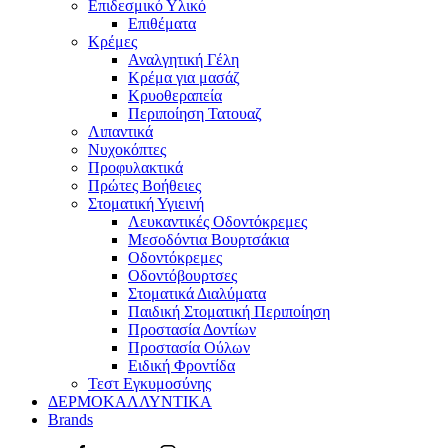
Επιδεσμικό Υλικό
Επιθέματα
Κρέμες
Αναλγητική Γέλη
Κρέμα για μασάζ
Κρυοθεραπεία
Περιποίηση Τατουαζ
Λιπαντικά
Νυχοκόπτες
Προφυλακτικά
Πρώτες Βοήθειες
Στοματική Υγιεινή
Λευκαντικές Οδοντόκρεμες
Μεσοδόντια Βουρτσάκια
Οδοντόκρεμες
Οδοντόβουρτσες
Στοματικά Διαλύματα
Παιδική Στοματική Περιποίηση
Προστασία Δοντίων
Προστασία Ούλων
Ειδική Φροντίδα
Τεστ Εγκυμοσύνης
ΔΕΡΜΟΚΑΛΛΥΝΤΙΚΑ
Brands