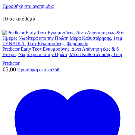
Προσθήκη στα αγαπημένα
10 σε απόθεμα
ΓΥΝΑΙΚΑ
,
Τεστ Εγκυμοσύνης
,
Φαρμακείο
Predictor Early Τέστ Εγκυμοσύνης, Δίνει Απάντηση έως & 6
Ημέρες Νωρίτερα απο την Πρώτη Μέρα Καθυστέρησης, 1τεμ
Predictor
€
5,00
Προσθήκη στο καλάθι