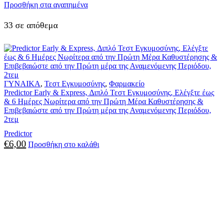
Προσθήκη στα αγαπημένα
33 σε απόθεμα
ΓΥΝΑΙΚΑ
,
Τεστ Εγκυμοσύνης
,
Φαρμακείο
Predictor Early & Express, Διπλό Τεστ Εγκυμοσύνης, Ελέγξτε έως
& 6 Ημέρες Νωρίτερα από την Πρώτη Μέρα Καθυστέρησης &
Επιβεβαιώστε από την Πρώτη μέρα της Αναμενόμενης Περιόδου,
2τεμ
Predictor
€
6,00
Προσθήκη στο καλάθι