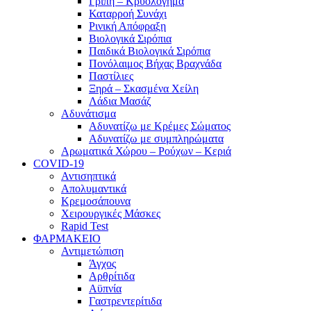
Γρίπη – Κρυολόγημα
Καταρροή Συνάχι
Ρινική Απόφραξη
Βιολογικά Σιρόπια
Παιδικά Βιολογικά Σιρόπια
Πονόλαιμος Βήχας Βραχνάδα
Παστίλιες
Ξηρά – Σκασμένα Χείλη
Λάδια Μασάζ
Αδυνάτισμα
Αδυνατίζω με Κρέμες Σώματος
Αδυνατίζω με συμπληρώματα
Αρωματικά Χώρου – Ρούχων – Κεριά
COVID-19
Αντισηπτικά
Απολυμαντικά
Κρεμοσάπουνα
Χειρουργικές Μάσκες
Rapid Test
ΦΑΡΜΑΚΕΙΟ
Αντιμετώπιση
Άγχος
Αρθρίτιδα
Αϋπνία
Γαστρεντερίτιδα