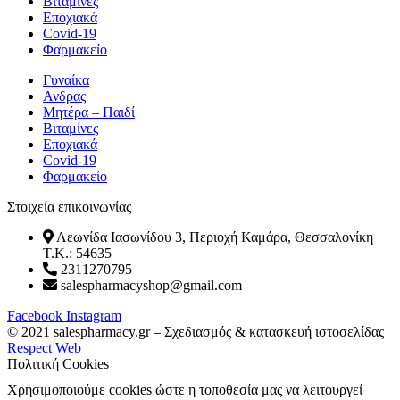
Βιταμίνες
Εποχιακά
Covid-19
Φαρμακείο
Γυναίκα
Ανδρας
Μητέρα – Παιδί
Βιταμίνες
Εποχιακά
Covid-19
Φαρμακείο
Στοιχεία επικοινωνίας
Λεωνίδα Ιασωνίδου 3, Περιοχή Καμάρα, Θεσσαλονίκη
T.K.: 54635
2311270795
salespharmacyshop@gmail.com
Facebook
Instagram
© 2021 salespharmacy.gr – Σχεδιασμός & κατασκευή ιστοσελίδας
Respect Web
Πολιτική Cookies
Χρησιμοποιούμε cookies ώστε η τοποθεσία μας να λειτουργεί