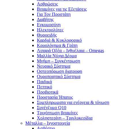
Αρθρώσεις
Βιταμίνες για τις Εξετάσεις
Για Τον Προστάτη
Διαβήτης
Εγκυμοσύνη
Ηλεκτρολύτες
Θυροειδής
Καρδιά & Κυκλοφορικό
Κρυολόγημα & Γρίπη
Λιπαρά Οξέα – Ιχθυέλαια – Omegas
Μαλλία Νύχια Δέρμα
Μνήμη – Συγκέντρωση
Νευρικό Σύστημα
Οστεοπόρωση διατροφη
Ουροποιητικό Σύστημα
Παιδικά
Πεπτικό
Προβιοτικά
Προστασία Ήπατος
Συμπληρωματα για ενέργεια & τόνωση
Συνένζυμο Q10
Τριχόπτωση βιταμίνες
Χοληστερίνη – Τριγλυκερίδια
Μέταλλα – Ιχνοστοιχεία
Ασβέστιο