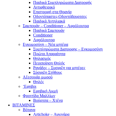
Παιδικά Συμπληρώματα Διατροφής
Αντιφθειρικό
Επιστροφή στα Θρανία
Οδοντόπαστες-Οδοντόβουρτσες
Παιδικά Αντηλιακά
Σαμπουάν – Conditioner – Αφρόλουτρα
Παιδικά Σαμπουάν
Conditioner
Αφρόλουτρα
Εγκυμοσύνη – Νέα μητέρα
Συμπληρώματα Διατροφης – Εγκυμοσύνη
Πρώτα Απαραίτητα
Θηλασμός
Περιποίηση Θηλής
Ραγάδες – Συσφιξη για μητέρες
Σύσφιξη Στήθους
Αξεσουάρ μωρού
Θηλές
‘Εφηβοι
Εφηβική Ακμή
Φροντίδα Μαλλίων
Βούρτσα – Χτένα
ΒΙΤΑΜΙΝΕΣ
Βότανα
Artichoke – Αγκινάρα