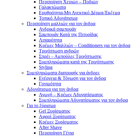
Περιποίηση Χεριών – Ποδιών
Γαλακτώματα
Ερυθρότητα-Μη Ανεκτικό Δέρμα-Έκζεμα
Τοπικό Αδυνάτισμα
Περιποίηση μαλλιών για τον άνδρα
Ανδρικά σαμπουάν
Σαμπουάν Κατά της Πιτυρίδας
Λιπαρότητα
Κρέμες Μαλλιών – Conditioners για τον άνδρα
Τριχόπτωση ανδρών
Σπρέι – Αμπούλες Τριχόπτωσης
Συμπληρώματα κατά της Τριχόπτωσης
Styling
Συμπληρώματα διατροφής για άνδρες
Ενέργεια & Τόνωση για τον άνδρα
Γονιμότητα
Αδυνάτισμα για τον άνδρα
Αγωγή – Κρέμες Αδυνατίσματος
Συμπληρώματα Αδυνατίσματος για τον άνδρα
Για το ξύρισμα
Gel Ξυρίσματος
Αφροί Ξυρίσματος
Κρέμες Ξυρίσματος
After Shave
Περιποίηση Γένια