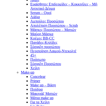
Ευαίσθητες Επιδερμίδες – Κοκκινίλες – Μή
Ανεκτικό Δέρμα
Serum – Οροί
Λάδια
Αμπούλες Προσώπου
Απολέπιση Προσώπου – Scrub
Μάσκες Προσώπου – Ματιών
Μαύρη Μάσκα
Κρέμες BB-CC
Πανάδες-Κηλίδες
Σύσφιξη προσώπου
Περιποίηση Λαιμού-Ντεκολτέ
45+
Πρόσωπο
Σύσφιξη Προσώπου
Χείλη
Make-up
Concelear
Primer
Make up – Βάση
Πούδρα
Μακιγιάζ Ματιών
Μάτια make up
Για τα Χείλη