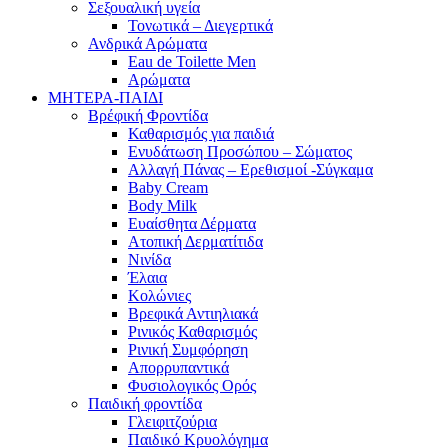
Σεξουαλική υγεία
Τονωτικά – Διεγερτικά
Ανδρικά Αρώματα
Eau de Toilette Men
Αρώματα
ΜΗΤΕΡΑ-ΠΑΙΔΙ
Βρέφική Φροντίδα
Καθαρισμός για παιδιά
Ενυδάτωση Προσώπου – Σώματος
Αλλαγή Πάνας – Ερεθισμοί -Σύγκαμα
Baby Cream
Body Milk
Ευαίσθητα Δέρματα
Ατοπική Δερματίτιδα
Νινίδα
Έλαια
Κολώνιες
Βρεφικά Αντιηλιακά
Ρινικός Καθαρισμός
Ρινική Συμφόρηση
Απορρυπαντικά
Φυσιολογικός Ορός
Παιδική φροντίδα
Γλειφιτζούρια
Παιδικό Κρυολόγημα