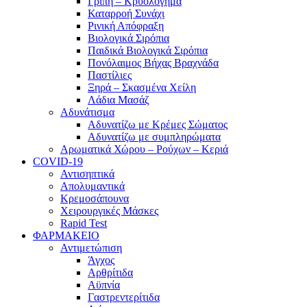
Γρίπη – Κρυολόγημα
Καταρροή Συνάχι
Ρινική Απόφραξη
Βιολογικά Σιρόπια
Παιδικά Βιολογικά Σιρόπια
Πονόλαιμος Βήχας Βραχνάδα
Παστίλιες
Ξηρά – Σκασμένα Χείλη
Λάδια Μασάζ
Αδυνάτισμα
Αδυνατίζω με Κρέμες Σώματος
Αδυνατίζω με συμπληρώματα
Αρωματικά Χώρου – Ρούχων – Κεριά
COVID-19
Αντισηπτικά
Απολυμαντικά
Κρεμοσάπουνα
Χειρουργικές Μάσκες
Rapid Test
ΦΑΡΜΑΚΕΙΟ
Αντιμετώπιση
Άγχος
Αρθρίτιδα
Αϋπνία
Γαστρεντερίτιδα