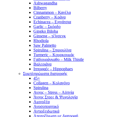
Ashwagandha
Bilberry
Cinnammon – Κανέλα
Cranberry – Κράνα
Echinacea – Εχινάτσια
Garlic – Σκόρδο
Gingko Biloba
Ginseng – τζίνσεγκ
Rhodiola
Saw Palmetto
Spirulina – Σπιρουλίνα
Turmeric – Κουρκουμάς
Γαϊδουράγκαθο – Milk Thistle
Βαλεριάνα
Ιπποφαές – Hippophaes
Συμπληρώματα διατροφής
45+
Collagen – Κολαγόνο
Spirulina
Αγχος – Stress – Αϋπνία
Άγχος Στρες & Ψυχολογία
Αμινοξέα
Ανοσοποιητικό
Αντιοξειδωτικά
Αποτοξίνωση με διατροφή