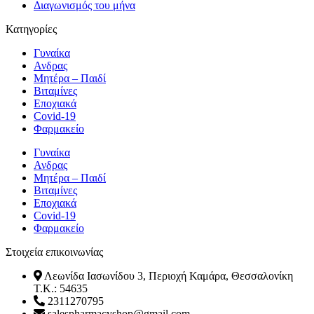
Διαγωνισμός του μήνα
Κατηγορίες
Γυναίκα
Ανδρας
Μητέρα – Παιδί
Βιταμίνες
Εποχιακά
Covid-19
Φαρμακείο
Γυναίκα
Ανδρας
Μητέρα – Παιδί
Βιταμίνες
Εποχιακά
Covid-19
Φαρμακείο
Στοιχεία επικοινωνίας
Λεωνίδα Ιασωνίδου 3, Περιοχή Καμάρα, Θεσσαλονίκη
T.K.: 54635
2311270795
salespharmacyshop@gmail.com