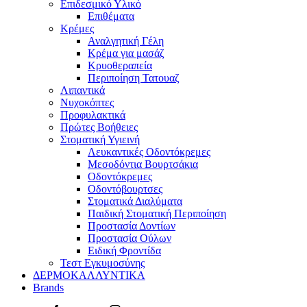
Επιδεσμικό Υλικό
Επιθέματα
Κρέμες
Αναλγητική Γέλη
Κρέμα για μασάζ
Κρυοθεραπεία
Περιποίηση Τατουαζ
Λιπαντικά
Νυχοκόπτες
Προφυλακτικά
Πρώτες Βοήθειες
Στοματική Υγιεινή
Λευκαντικές Οδοντόκρεμες
Μεσοδόντια Βουρτσάκια
Οδοντόκρεμες
Οδοντόβουρτσες
Στοματικά Διαλύματα
Παιδική Στοματική Περιποίηση
Προστασία Δοντίων
Προστασία Ούλων
Ειδική Φροντίδα
Τεστ Εγκυμοσύνης
ΔΕΡΜΟΚΑΛΛΥΝΤΙΚΑ
Brands