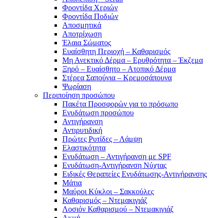
Φροντίδα Χεριών
Φροντίδα Ποδιών
Αποσμητικά
Αποτρίχωση
Έλαια Σώματος
Ευαίσθητη Περιοχή – Καθαρισμός
Μη Ανεκτικό Δέρμα – Ερυθρότητα – Έκζεμα
Ξηρό – Ευαίσθητο – Ατοπικό Δέρμα
Στέρεα Σαπούνια – Κρεμοσάπουνα
Ψωρίαση
Περιποίηση προσώπου
Πακέτα Προσφορών για το πρόσωπο
Ενυδάτωση προσώπου
Αντιγήρανση
Αντιρυτιδική
Πρώτες Ρυτίδες – Λάμψη
Ελαστικότητα
Ενυδάτωση – Αντιγήρανση με SPF
Ενυδάτωση-Αντιγήρανση Νύχτας
Ειδικές Θεραπείες Ενυδάτωσης-Αντιγήρανσης
Μάτια
Μαύροι Κύκλοι – Σακκούλες
Καθαρισμός – Ντεμακιγιάζ
Λοσιόν Καθαρισμού – Ντεμακιγιάζ
Ακμή