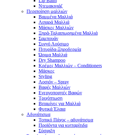
Lip Balm
Ντεμακιγιάζ
Περιποίηση μαλλιών
Βαμμένα Μαλλιά
Λιπαρά Μαλλιά
Μάσκες Μαλλιών
Ξηρά-Ταλαιπωρημένα Μαλλιά
Σαμπουάν
Συχνό Λούσιμο
Πιτυρίδα-Ξηροδερμία
Ώριμα Μαλλιά
Dry Shampoo
Κρέμες Μαλλιών – Conditioners
Μάσκες
Styling
Λοσιόν – Spray
Βαφές Μαλλιών
Ενεργοποιητές Βαφών
Τριχόπτωση
Βιταμίνες για Μαλλιά
Φυτικά Έλαια
Αδυνάτισμα
Τοπικό Πάχος – αδυνάτισμα
Προϊόντα για κυτταρίτιδα
Σύσφιξη