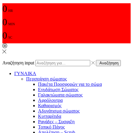
0
HR
0
MIN
0
SC
Αναζήτηση input
Αναζήτηση
ΓΥΝΑΙΚΑ
Περιποίηση σώματος
Πακέτα Προσφορών για το σώμα
Ενυδάτωση Σώματος
Γαλακτώματα σώματος
Αφρόλουτρα
Καθαρισμός
Αδυνάτισμα σώματος
Κυτταρίτιδα
Ραγάδες – Συσφιξη
Τοπικό Πάχος
Απολέπιση – Scrub