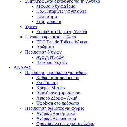
Συμπληρώματα διατροφής για τη γυναίκα
Μαλλία Νύχια Δέρμα
Πολυβιταμίνες για γυναίκες
Γονιμότητα
Εμμηνόπαυση
Υγιεινή
Ευαίσθητη Περιοχή-Υγιεινή
Γυναικεία αρώματα – Έλαια
EDT Eau de Toilette Woman
Αρώματα
Περιποίηση Νυχιών
Αγωγή Νυχιών
Βερνίκια Νυχιών
ΑΝΔΡΑΣ
Περιποίηση προσώπου για άνδρες
Καθαρισμός προσώπου
Ενυδάτωση
Κρέμες Ματιών
Αντιγήρανση προσώπου
Λιπαρό Δέρμα – Ακμή
Ψωρίαση στο πρόσωπο
Περιποίηση σώματος για άνδρες
Ανδρικά Αποσμητικά
Ανδρικά Αφρόλουτρα
Φροντίδα Χεριών για τον άνδρα