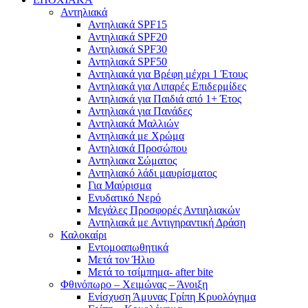
Αντηλιακά
Αντηλιακά SPF15
Αντηλιακά SPF20
Αντηλιακά SPF30
Αντηλιακά SPF50
Αντηλιακά για Βρέφη μέχρι 1 Έτους
Αντηλιακά για Λιπαρές Επιδερμίδες
Αντηλιακά για Παιδιά από 1+ Έτος
Αντηλιακά για Πανάδες
Αντηλιακά Μαλλιών
Αντηλιακά με Χρώμα
Αντηλιακά Προσώπου
Αντηλιακα Σώματος
Αντηλιακό λάδι μαυρίσματος
Για Μαύρισμα
Ενυδατικό Νερό
Μεγάλες Προσφορές Αντιηλιακών
Αντηλιακά με Αντιγηραντική Δράση
Καλοκαίρι
Εντομοαπωθητικά
Μετά τον Ήλιο
Μετά το τσίμπημα- after bite
Φθινόπωρο – Χειμώνας – Άνοιξη
Ενίσχυση Άμυνας Γρίπη Κρυολόγημα