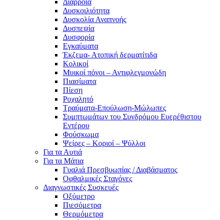
Διάρροια
Δυσκοιλιότητα
Δυσκολία Αναπνοής
Δυσπεψία
Δυσφορία
Εγκαύματα
Έκζεμα- Ατοπική δερματίτιδα
Κολικοί
Μυικοί πόνοι – Αντιφλεγμονώδη
Πιασίματα
Πίεση
Ροχαλητό
Τραύματα-Επούλωση-Μώλωπες
Συμπτωμάτων του Συνδρόμου Ευερέθιστου
Εντέρου
Φούσκωμα
Ψείρες – Κοριοί – Ψύλλοι
Για τα Αυτιά
Για τα Μάτια
Γυαλιά Πρεσβυωπίας / Διαβάσματος
Οφθαλμικές Σταγόνες
Διαγνωστικές Συσκευές
Οξύμετρο
Πιεσόμετρα
Θερμόμετρα