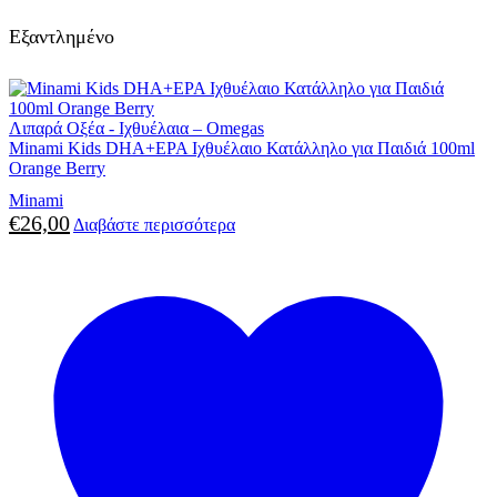
Εξαντλημένο
Λιπαρά Οξέα - Ιχθυέλαια – Omegas
Minami Kids DHA+EPA Ιχθυέλαιο Κατάλληλο για Παιδιά 100ml
Orange Berry
Minami
€
26,00
Διαβάστε περισσότερα