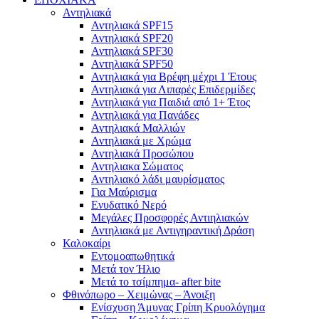
Αντηλιακά
Αντηλιακά SPF15
Αντηλιακά SPF20
Αντηλιακά SPF30
Αντηλιακά SPF50
Αντηλιακά για Βρέφη μέχρι 1 Έτους
Αντηλιακά για Λιπαρές Επιδερμίδες
Αντηλιακά για Παιδιά από 1+ Έτος
Αντηλιακά για Πανάδες
Αντηλιακά Μαλλιών
Αντηλιακά με Χρώμα
Αντηλιακά Προσώπου
Αντηλιακα Σώματος
Αντηλιακό λάδι μαυρίσματος
Για Μαύρισμα
Ενυδατικό Νερό
Μεγάλες Προσφορές Αντιηλιακών
Αντηλιακά με Αντιγηραντική Δράση
Καλοκαίρι
Εντομοαπωθητικά
Μετά τον Ήλιο
Μετά το τσίμπημα- after bite
Φθινόπωρο – Χειμώνας – Άνοιξη
Ενίσχυση Άμυνας Γρίπη Κρυολόγημα