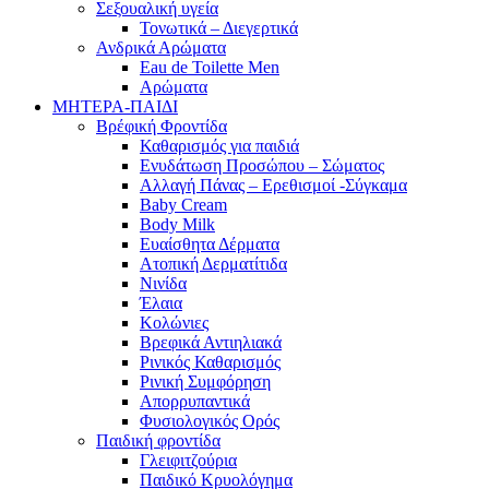
Σεξουαλική υγεία
Τονωτικά – Διεγερτικά
Ανδρικά Αρώματα
Eau de Toilette Men
Αρώματα
ΜΗΤΕΡΑ-ΠΑΙΔΙ
Βρέφική Φροντίδα
Καθαρισμός για παιδιά
Ενυδάτωση Προσώπου – Σώματος
Αλλαγή Πάνας – Ερεθισμοί -Σύγκαμα
Baby Cream
Body Milk
Ευαίσθητα Δέρματα
Ατοπική Δερματίτιδα
Νινίδα
Έλαια
Κολώνιες
Βρεφικά Αντιηλιακά
Ρινικός Καθαρισμός
Ρινική Συμφόρηση
Απορρυπαντικά
Φυσιολογικός Ορός
Παιδική φροντίδα
Γλειφιτζούρια
Παιδικό Κρυολόγημα