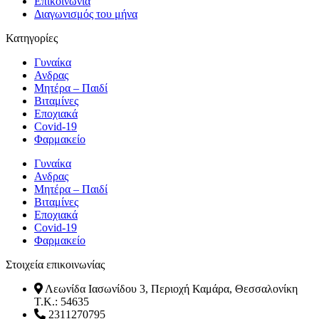
Επικοινωνία
Διαγωνισμός του μήνα
Κατηγορίες
Γυναίκα
Ανδρας
Μητέρα – Παιδί
Βιταμίνες
Εποχιακά
Covid-19
Φαρμακείο
Γυναίκα
Ανδρας
Μητέρα – Παιδί
Βιταμίνες
Εποχιακά
Covid-19
Φαρμακείο
Στοιχεία επικοινωνίας
Λεωνίδα Ιασωνίδου 3, Περιοχή Καμάρα, Θεσσαλονίκη
T.K.: 54635
2311270795