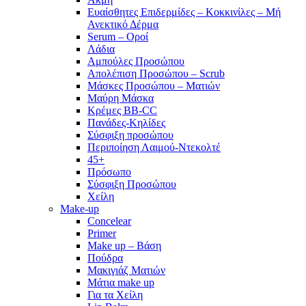
Ευαίσθητες Επιδερμίδες – Κοκκινίλες – Μή
Ανεκτικό Δέρμα
Serum – Οροί
Λάδια
Αμπούλες Προσώπου
Απολέπιση Προσώπου – Scrub
Μάσκες Προσώπου – Ματιών
Μαύρη Μάσκα
Κρέμες BB-CC
Πανάδες-Κηλίδες
Σύσφιξη προσώπου
Περιποίηση Λαιμού-Ντεκολτέ
45+
Πρόσωπο
Σύσφιξη Προσώπου
Χείλη
Make-up
Concelear
Primer
Make up – Βάση
Πούδρα
Μακιγιάζ Ματιών
Μάτια make up
Για τα Χείλη