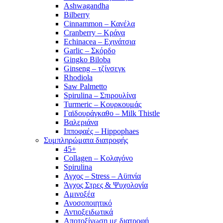
Ashwagandha
Bilberry
Cinnammon – Κανέλα
Cranberry – Κράνα
Echinacea – Εχινάτσια
Garlic – Σκόρδο
Gingko Biloba
Ginseng – τζίνσεγκ
Rhodiola
Saw Palmetto
Spirulina – Σπιρουλίνα
Turmeric – Κουρκουμάς
Γαϊδουράγκαθο – Milk Thistle
Βαλεριάνα
Ιπποφαές – Hippophaes
Συμπληρώματα διατροφής
45+
Collagen – Κολαγόνο
Spirulina
Αγχος – Stress – Αϋπνία
Άγχος Στρες & Ψυχολογία
Αμινοξέα
Ανοσοποιητικό
Αντιοξειδωτικά
Αποτοξίνωση με διατροφή