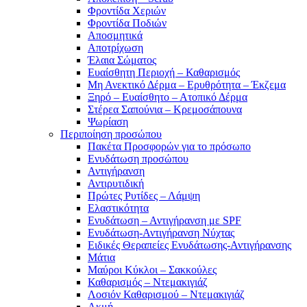
Φροντίδα Χεριών
Φροντίδα Ποδιών
Αποσμητικά
Αποτρίχωση
Έλαια Σώματος
Ευαίσθητη Περιοχή – Καθαρισμός
Μη Ανεκτικό Δέρμα – Ερυθρότητα – Έκζεμα
Ξηρό – Ευαίσθητο – Ατοπικό Δέρμα
Στέρεα Σαπούνια – Κρεμοσάπουνα
Ψωρίαση
Περιποίηση προσώπου
Πακέτα Προσφορών για το πρόσωπο
Ενυδάτωση προσώπου
Αντιγήρανση
Αντιρυτιδική
Πρώτες Ρυτίδες – Λάμψη
Ελαστικότητα
Ενυδάτωση – Αντιγήρανση με SPF
Ενυδάτωση-Αντιγήρανση Νύχτας
Ειδικές Θεραπείες Ενυδάτωσης-Αντιγήρανσης
Μάτια
Μαύροι Κύκλοι – Σακκούλες
Καθαρισμός – Ντεμακιγιάζ
Λοσιόν Καθαρισμού – Ντεμακιγιάζ
Ακμή