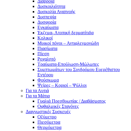
Διάρροια
Δυσκοιλιότητα
Δυσκολία Αναπνοής
Δυσπεψία
Δυσφορία
Εγκαύματα
Έκζεμα- Ατοπική δερματίτιδα
Κολικοί
Μυικοί πόνοι – Αντιφλεγμονώδη
Πιασίματα
Πίεση
Ροχαλητό
Τραύματα-Επούλωση-Μώλωπες
Συμπτωμάτων του Συνδρόμου Ευερέθιστου
Εντέρου
Φούσκωμα
Ψείρες – Κοριοί – Ψύλλοι
Για τα Αυτιά
Για τα Μάτια
Γυαλιά Πρεσβυωπίας / Διαβάσματος
Οφθαλμικές Σταγόνες
Διαγνωστικές Συσκευές
Οξύμετρο
Πιεσόμετρα
Θερμόμετρα