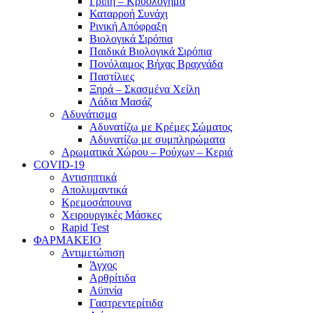
Γρίπη – Κρυολόγημα
Καταρροή Συνάχι
Ρινική Απόφραξη
Βιολογικά Σιρόπια
Παιδικά Βιολογικά Σιρόπια
Πονόλαιμος Βήχας Βραχνάδα
Παστίλιες
Ξηρά – Σκασμένα Χείλη
Λάδια Μασάζ
Αδυνάτισμα
Αδυνατίζω με Κρέμες Σώματος
Αδυνατίζω με συμπληρώματα
Αρωματικά Χώρου – Ρούχων – Κεριά
COVID-19
Αντισηπτικά
Απολυμαντικά
Κρεμοσάπουνα
Χειρουργικές Μάσκες
Rapid Test
ΦΑΡΜΑΚΕΙΟ
Αντιμετώπιση
Άγχος
Αρθρίτιδα
Αϋπνία
Γαστρεντερίτιδα