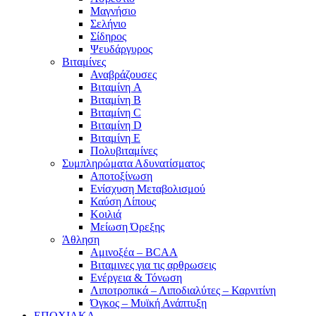
Μαγνήσιο
Σελήνιο
Σίδηρος
Ψευδάργυρος
Βιταμίνες
Αναβράζουσες
Βιταμίνη A
Βιταμίνη B
Βιταμίνη C
Βιταμίνη D
Βιταμίνη E
Πολυβιταμίνες
Συμπληρώματα Αδυνατίσματος
Αποτοξίνωση
Ενίσχυση Μεταβολισμού
Καύση Λίπους
Κοιλιά
Μείωση Όρεξης
Άθληση
Αμινοξέα – BCAA
Βιταμινες για τις αρθρωσεις
Ενέργεια & Τόνωση
Λιποτροπικά – Λιποδιαλύτες – Καρνιτίνη
Όγκος – Μυϊκή Ανάπτυξη
ΕΠΟΧΙΑΚΑ