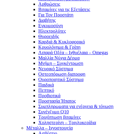
Αρθρώσεις
Βιταμίνες για τις Εξετάσεις
Για Τον Προστάτη
Διαβήτης
Εγκυμοσύνη
Ηλεκτρολύτες
Θυροειδής
Καρδιά & Κυκλοφορικό
Κρυολόγημα & Γρίπη
Λιπαρά Οξέα – Ιχθυέλαια – Omegas
Μαλλία Νύχια Δέρμα
Μνήμη – Συγκέντρωση
Νευρικό Σύστημα
Οστεοπόρωση διατροφη
Ουροποιητικό Σύστημα
Παιδικά
Πεπτικό
Προβιοτικά
Προστασία Ήπατος
Συμπληρωματα για ενέργεια & τόνωση
Συνένζυμο Q10
Τριχόπτωση βιταμίνες
Χοληστερίνη – Τριγλυκερίδια
Μέταλλα – Ιχνοστοιχεία
Ασβέστιο