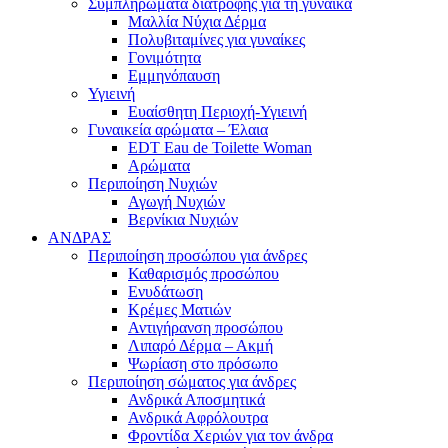
Συμπληρώματα διατροφής για τη γυναίκα
Μαλλία Νύχια Δέρμα
Πολυβιταμίνες για γυναίκες
Γονιμότητα
Εμμηνόπαυση
Υγιεινή
Ευαίσθητη Περιοχή-Υγιεινή
Γυναικεία αρώματα – Έλαια
EDT Eau de Toilette Woman
Αρώματα
Περιποίηση Νυχιών
Αγωγή Νυχιών
Βερνίκια Νυχιών
ΑΝΔΡΑΣ
Περιποίηση προσώπου για άνδρες
Καθαρισμός προσώπου
Ενυδάτωση
Κρέμες Ματιών
Αντιγήρανση προσώπου
Λιπαρό Δέρμα – Ακμή
Ψωρίαση στο πρόσωπο
Περιποίηση σώματος για άνδρες
Ανδρικά Αποσμητικά
Ανδρικά Αφρόλουτρα
Φροντίδα Χεριών για τον άνδρα