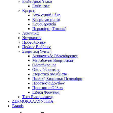
Επιδεσμικό Υλικό
Επιθέματα
Κρέμες
Αναλγητική Γέλη
Κρέμα για μασάζ
Κρυοθεραπεία
Περιποίηση Τατουαζ
Λιπαντικά
Νυχοκόπτες
Προφυλακτικά
Πρώτες Βοήθειες
Στοματική Υγιεινή
Λευκαντικές Οδοντόκρεμες
Μεσοδόντια Βουρτσάκια
Οδοντόκρεμες
Οδοντόβουρτσες
Στοματικά Διαλύματα
Παιδική Στοματική Περιποίηση
Προστασία Δοντίων
Προστασία Ούλων
Ειδική Φροντίδα
Τεστ Εγκυμοσύνης
ΔΕΡΜΟΚΑΛΛΥΝΤΙΚΑ
Brands