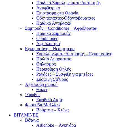
Παιδικά Συμπληρώματα Διατροφής
Αντιφθειρικό
Επιστροφή στα Θρανία
Οδοντόπαστες-Οδοντόβουρτσες
Παιδικά Αντηλιακά
Σαμπουάν – Conditioner – Αφρόλουτρα
Παιδικά Σαμπουάν
Conditioner
Αφρόλουτρα
Εγκυμοσύνη – Νέα μητέρα
Συμπληρώματα Διατροφης – Εγκυμοσύνη
Πρώτα Απαραίτητα
Θηλασμός
Περιποίηση Θηλής
Ραγάδες – Συσφιξη για μητέρες
Σύσφιξη Στήθους
Αξεσουάρ μωρού
Θηλές
‘Εφηβοι
Εφηβική Ακμή
Φροντίδα Μαλλίων
Βούρτσα – Χτένα
ΒΙΤΑΜΙΝΕΣ
Βότανα
Artichoke – Αγκινάρα