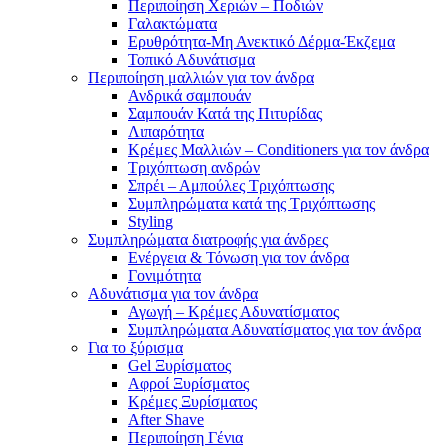
Περιποίηση Χεριών – Ποδιών
Γαλακτώματα
Ερυθρότητα-Μη Ανεκτικό Δέρμα-Έκζεμα
Τοπικό Αδυνάτισμα
Περιποίηση μαλλιών για τον άνδρα
Ανδρικά σαμπουάν
Σαμπουάν Κατά της Πιτυρίδας
Λιπαρότητα
Κρέμες Μαλλιών – Conditioners για τον άνδρα
Τριχόπτωση ανδρών
Σπρέι – Αμπούλες Τριχόπτωσης
Συμπληρώματα κατά της Τριχόπτωσης
Styling
Συμπληρώματα διατροφής για άνδρες
Ενέργεια & Τόνωση για τον άνδρα
Γονιμότητα
Αδυνάτισμα για τον άνδρα
Αγωγή – Κρέμες Αδυνατίσματος
Συμπληρώματα Αδυνατίσματος για τον άνδρα
Για το ξύρισμα
Gel Ξυρίσματος
Αφροί Ξυρίσματος
Κρέμες Ξυρίσματος
After Shave
Περιποίηση Γένια