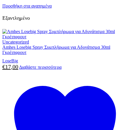
Προσθήκη στα αγαπημένα
Εξαντλημένο
Uncategorized
Amhes Losebig Spray Συμπλήρωμα για Αδυνάτισμα 30ml
Γκρέιπφρουτ
LoseBig
€
17,00
Διαβάστε περισσότερα