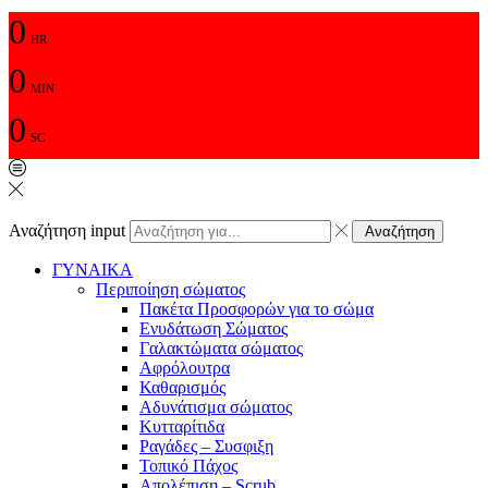
0
HR
0
MIN
0
SC
Αναζήτηση input
Αναζήτηση
ΓΥΝΑΙΚΑ
Περιποίηση σώματος
Πακέτα Προσφορών για το σώμα
Ενυδάτωση Σώματος
Γαλακτώματα σώματος
Αφρόλουτρα
Καθαρισμός
Αδυνάτισμα σώματος
Κυτταρίτιδα
Ραγάδες – Συσφιξη
Τοπικό Πάχος
Απολέπιση – Scrub