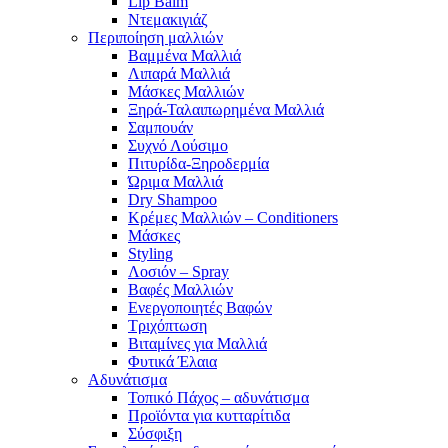
Lip Balm
Ντεμακιγιάζ
Περιποίηση μαλλιών
Βαμμένα Μαλλιά
Λιπαρά Μαλλιά
Μάσκες Μαλλιών
Ξηρά-Ταλαιπωρημένα Μαλλιά
Σαμπουάν
Συχνό Λούσιμο
Πιτυρίδα-Ξηροδερμία
Ώριμα Μαλλιά
Dry Shampoo
Κρέμες Μαλλιών – Conditioners
Μάσκες
Styling
Λοσιόν – Spray
Βαφές Μαλλιών
Ενεργοποιητές Βαφών
Τριχόπτωση
Βιταμίνες για Μαλλιά
Φυτικά Έλαια
Αδυνάτισμα
Τοπικό Πάχος – αδυνάτισμα
Προϊόντα για κυτταρίτιδα
Σύσφιξη