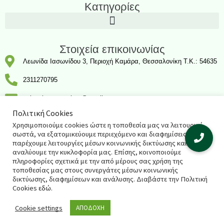
Κατηγορίες
Στοιχεία επικοινωνίας
Λεωνίδα Ιασωνίδου 3, Περιοχή Καμάρα, Θεσσαλονίκη T.K.: 54635
2311270795
salespharmacyshop@gmail.com
Πολιτική Cookies
Χρησιμοποιούμε cookies ώστε η τοποθεσία μας να λειτουργεί
σωστά, να εξατομικεύουμε περιεχόμενο και διαφημίσεις, να
© 2021 salespharmacy.gr – Σχεδιασμός & κατασκευή
παρέχουμε λειτουργίες μέσων κοινωνικής δικτύωσης και να
αναλύουμε την κυκλοφορία μας. Επίσης, κοινοποιούμε
ιστοσελίδας
Respect Web
πληροφορίες σχετικά με την από μέρους σας χρήση της
τοποθεσίας μας στους συνεργάτες μέσων κοινωνικής
δικτύωσης, διαφημίσεων και ανάλυσης. Διαβάστε την Πολιτική
Cookies
εδώ
.
Cookie settings
ΑΠΟΔΟΧΗ