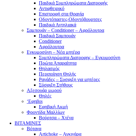
Παιδικά Συμπληρώματα Διατροφής
Αντιφθειρικό
Επιστροφή στα Θρανία
Οδοντόπαστες-Οδοντόβουρτσες
Παιδικά Αντηλιακά
Σαμπουάν – Conditioner – Αφρόλουτρα
Παιδικά Σαμπουάν
Conditioner
Αφρόλουτρα
Εγκυμοσύνη – Νέα μητέρα
Συμπληρώματα Διατροφης – Εγκυμοσύνη
Πρώτα Απαραίτητα
Θηλασμός
Περιποίηση Θηλής
Ραγάδες – Συσφιξη για μητέρες
Σύσφιξη Στήθους
Αξεσουάρ μωρού
Θηλές
‘Εφηβοι
Εφηβική Ακμή
Φροντίδα Μαλλίων
Βούρτσα – Χτένα
ΒΙΤΑΜΙΝΕΣ
Βότανα
Artichoke – Αγκινάρα