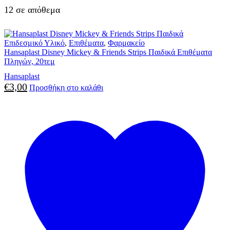
12 σε απόθεμα
Επιδεσμικό Υλικό
,
Επιθέματα
,
Φαρμακείο
Hansaplast Disney Mickey & Friends Strips Παιδικά Επιθέματα
Πληγών, 20τεμ
Hansaplast
€
3,00
Προσθήκη στο καλάθι