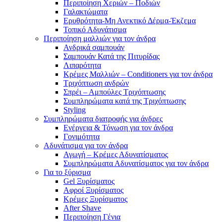
Περιποίηση Χεριών – Ποδιών
Γαλακτώματα
Ερυθρότητα-Μη Ανεκτικό Δέρμα-Έκζεμα
Τοπικό Αδυνάτισμα
Περιποίηση μαλλιών για τον άνδρα
Ανδρικά σαμπουάν
Σαμπουάν Κατά της Πιτυρίδας
Λιπαρότητα
Κρέμες Μαλλιών – Conditioners για τον άνδρα
Τριχόπτωση ανδρών
Σπρέι – Αμπούλες Τριχόπτωσης
Συμπληρώματα κατά της Τριχόπτωσης
Styling
Συμπληρώματα διατροφής για άνδρες
Ενέργεια & Τόνωση για τον άνδρα
Γονιμότητα
Αδυνάτισμα για τον άνδρα
Αγωγή – Κρέμες Αδυνατίσματος
Συμπληρώματα Αδυνατίσματος για τον άνδρα
Για το ξύρισμα
Gel Ξυρίσματος
Αφροί Ξυρίσματος
Κρέμες Ξυρίσματος
After Shave
Περιποίηση Γένια