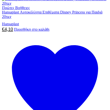
Πρώτες Βοήθειες
Hansaplast Αυτοκόλλητα Επιθέματα Disney Princess για Παιδιά
20τμχ
Hansaplast
€
4,10
Προσθήκη στο καλάθι