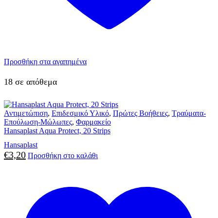
Προσθήκη στα αγαπημένα
18 σε απόθεμα
Αντιμετώπιση
,
Επιδεσμικό Υλικό
,
Πρώτες Βοήθειες
,
Τραύματα-
Επούλωση-Μώλωπες
,
Φαρμακείο
Hansaplast Aqua Protect, 20 Strips
Hansaplast
€
3,20
Προσθήκη στο καλάθι