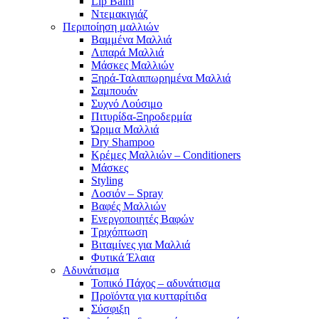
Lip Balm
Ντεμακιγιάζ
Περιποίηση μαλλιών
Βαμμένα Μαλλιά
Λιπαρά Μαλλιά
Μάσκες Μαλλιών
Ξηρά-Ταλαιπωρημένα Μαλλιά
Σαμπουάν
Συχνό Λούσιμο
Πιτυρίδα-Ξηροδερμία
Ώριμα Μαλλιά
Dry Shampoo
Κρέμες Μαλλιών – Conditioners
Μάσκες
Styling
Λοσιόν – Spray
Βαφές Μαλλιών
Ενεργοποιητές Βαφών
Τριχόπτωση
Βιταμίνες για Μαλλιά
Φυτικά Έλαια
Αδυνάτισμα
Τοπικό Πάχος – αδυνάτισμα
Προϊόντα για κυτταρίτιδα
Σύσφιξη