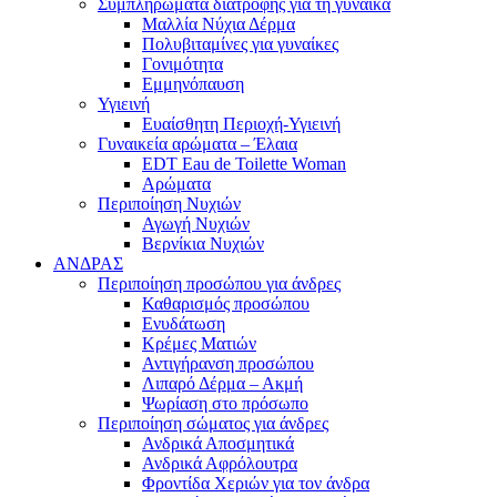
Συμπληρώματα διατροφής για τη γυναίκα
Μαλλία Νύχια Δέρμα
Πολυβιταμίνες για γυναίκες
Γονιμότητα
Εμμηνόπαυση
Υγιεινή
Ευαίσθητη Περιοχή-Υγιεινή
Γυναικεία αρώματα – Έλαια
EDT Eau de Toilette Woman
Αρώματα
Περιποίηση Νυχιών
Αγωγή Νυχιών
Βερνίκια Νυχιών
ΑΝΔΡΑΣ
Περιποίηση προσώπου για άνδρες
Καθαρισμός προσώπου
Ενυδάτωση
Κρέμες Ματιών
Αντιγήρανση προσώπου
Λιπαρό Δέρμα – Ακμή
Ψωρίαση στο πρόσωπο
Περιποίηση σώματος για άνδρες
Ανδρικά Αποσμητικά
Ανδρικά Αφρόλουτρα
Φροντίδα Χεριών για τον άνδρα