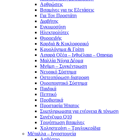
Αρθρώσεις
Βιταμίνες για τις Εξετάσεις
Για Τον Προστάτη
Διαβήτης
Εγκυμοσύνη
Ηλεκτρολύτες
Θυροειδής
Καρδιά & Κυκλοφορικό
Κρυολόγημα & Γρίπη
Λιπαρά Οξέα – Ιχθυέλαια – Omegas
Μαλλία Νύχια Δέρμα
Μνήμη – Συγκέντρωση
Νευρικό Σύστημα
Οστεοπόρωση διατροφη
Ουροποιητικό Σύστημα
Παιδικά
Πεπτικό
Προβιοτικά
Προστασία Ήπατος
Συμπληρωματα για ενέργεια & τόνωση
Συνένζυμο Q10
Τριχόπτωση βιταμίνες
Χοληστερίνη – Τριγλυκερίδια
Μέταλλα – Ιχνοστοιχεία
Ασβέστιο