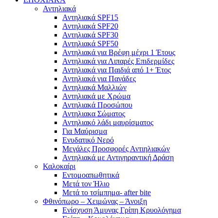
Αντηλιακά
Αντηλιακά SPF15
Αντηλιακά SPF20
Αντηλιακά SPF30
Αντηλιακά SPF50
Αντηλιακά για Βρέφη μέχρι 1 Έτους
Αντηλιακά για Λιπαρές Επιδερμίδες
Αντηλιακά για Παιδιά από 1+ Έτος
Αντηλιακά για Πανάδες
Αντηλιακά Μαλλιών
Αντηλιακά με Χρώμα
Αντηλιακά Προσώπου
Αντηλιακα Σώματος
Αντηλιακό λάδι μαυρίσματος
Για Μαύρισμα
Ενυδατικό Νερό
Μεγάλες Προσφορές Αντιηλιακών
Αντηλιακά με Αντιγηραντική Δράση
Καλοκαίρι
Εντομοαπωθητικά
Μετά τον Ήλιο
Μετά το τσίμπημα- after bite
Φθινόπωρο – Χειμώνας – Άνοιξη
Ενίσχυση Άμυνας Γρίπη Κρυολόγημα