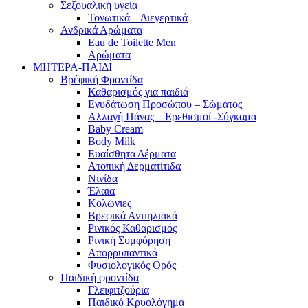
Σεξουαλική υγεία
Τονωτικά – Διεγερτικά
Ανδρικά Αρώματα
Eau de Toilette Men
Αρώματα
ΜΗΤΕΡΑ-ΠΑΙΔΙ
Βρέφική Φροντίδα
Καθαρισμός για παιδιά
Ενυδάτωση Προσώπου – Σώματος
Αλλαγή Πάνας – Ερεθισμοί -Σύγκαμα
Baby Cream
Body Milk
Ευαίσθητα Δέρματα
Ατοπική Δερματίτιδα
Νινίδα
Έλαια
Κολώνιες
Βρεφικά Αντιηλιακά
Ρινικός Καθαρισμός
Ρινική Συμφόρηση
Απορρυπαντικά
Φυσιολογικός Ορός
Παιδική φροντίδα
Γλειφιτζούρια
Παιδικό Κρυολόγημα