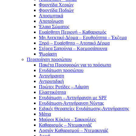
Φροντίδα Χεριών
Φροντίδα Ποδιών
Αποσμητικά
Αποτρίχωση
Έλαια Σώματος
Ευαίσθητη Περιοχή – Καθαρισμός
Μη Ανεκτικό Δέρμα – Ερυθρότητα – Έκζεμα
Ξηρό – Ευαίσθητο – Ατοπικό Δέρμα
Στέρεα Σαπούνια – Κρεμοσάπουνα
Ψωρίαση
Περιποίηση προσώπου
Πακέτα Προσφορών για το πρόσωπο
Ενυδάτωση προσώπου
Αντιγήρανση
Αντιρυτιδική
Πρώτες Ρυτίδες – Λάμψη
Ελαστικότητα
Ενυδάτωση – Αντιγήρανση με SPF
Ενυδάτωση-Αντιγήρανση Νύχτας
Ειδικές Θεραπείες Ενυδάτωσης-Αντιγήρανσης
Μάτια
Μαύροι Κύκλοι – Σακκούλες
Καθαρισμός – Ντεμακιγιάζ
Λοσιόν Καθαρισμού – Ντεμακιγιάζ
Ακμή