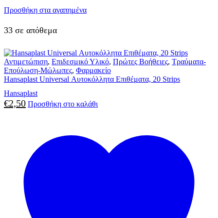
Προσθήκη στα αγαπημένα
33 σε απόθεμα
Αντιμετώπιση
,
Επιδεσμικό Υλικό
,
Πρώτες Βοήθειες
,
Τραύματα-
Επούλωση-Μώλωπες
,
Φαρμακείο
Hansaplast Universal Αυτοκόλλητα Επιθέματα, 20 Strips
Hansaplast
€
2,50
Προσθήκη στο καλάθι