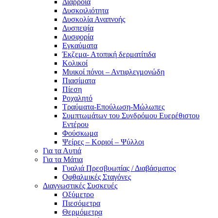
Διάρροια
Δυσκοιλιότητα
Δυσκολία Αναπνοής
Δυσπεψία
Δυσφορία
Εγκαύματα
Έκζεμα- Ατοπική δερματίτιδα
Κολικοί
Μυικοί πόνοι – Αντιφλεγμονώδη
Πιασίματα
Πίεση
Ροχαλητό
Τραύματα-Επούλωση-Μώλωπες
Συμπτωμάτων του Συνδρόμου Ευερέθιστου
Εντέρου
Φούσκωμα
Ψείρες – Κοριοί – Ψύλλοι
Για τα Αυτιά
Για τα Μάτια
Γυαλιά Πρεσβυωπίας / Διαβάσματος
Οφθαλμικές Σταγόνες
Διαγνωστικές Συσκευές
Οξύμετρο
Πιεσόμετρα
Θερμόμετρα