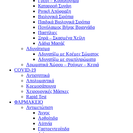
Γρίπη – Κρυολόγημα
Καταρροή Συνάχι
Ρινική Απόφραξη
Βιολογικά Σιρόπια
Παιδικά Βιολογικά Σιρόπια
Πονόλαιμος Βήχας Βραχνάδα
Παστίλιες
Ξηρά – Σκασμένα Χείλη
Λάδια Μασάζ
Αδυνάτισμα
Αδυνατίζω με Κρέμες Σώματος
Αδυνατίζω με συμπληρώματα
Αρωματικά Χώρου – Ρούχων – Κεριά
COVID-19
Αντισηπτικά
Απολυμαντικά
Κρεμοσάπουνα
Χειρουργικές Μάσκες
Rapid Test
ΦΑΡΜΑΚΕΙΟ
Αντιμετώπιση
Άγχος
Αρθρίτιδα
Αϋπνία
Γαστρεντερίτιδα