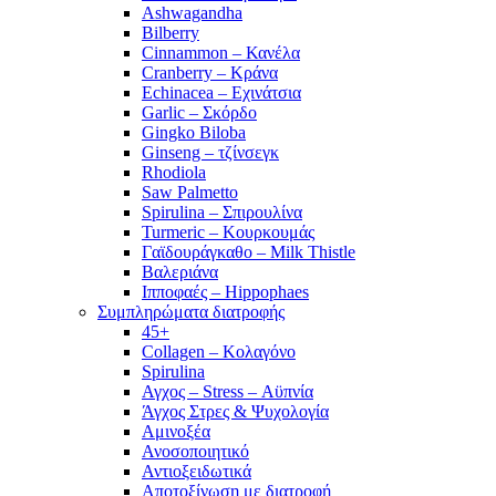
Ashwagandha
Bilberry
Cinnammon – Κανέλα
Cranberry – Κράνα
Echinacea – Εχινάτσια
Garlic – Σκόρδο
Gingko Biloba
Ginseng – τζίνσεγκ
Rhodiola
Saw Palmetto
Spirulina – Σπιρουλίνα
Turmeric – Κουρκουμάς
Γαϊδουράγκαθο – Milk Thistle
Βαλεριάνα
Ιπποφαές – Hippophaes
Συμπληρώματα διατροφής
45+
Collagen – Κολαγόνο
Spirulina
Αγχος – Stress – Αϋπνία
Άγχος Στρες & Ψυχολογία
Αμινοξέα
Ανοσοποιητικό
Αντιοξειδωτικά
Αποτοξίνωση με διατροφή