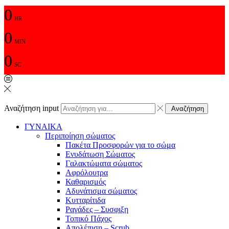
0
HR
0
MIN
0
SC
Αναζήτηση input
Αναζήτηση
ΓΥΝΑΙΚΑ
Περιποίηση σώματος
Πακέτα Προσφορών για το σώμα
Ενυδάτωση Σώματος
Γαλακτώματα σώματος
Αφρόλουτρα
Καθαρισμός
Αδυνάτισμα σώματος
Κυτταρίτιδα
Ραγάδες – Συσφιξη
Τοπικό Πάχος
Απολέπιση – Scrub