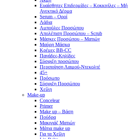
Ευαίσθητες Επιδερμίδες – Κοκκινίλες – Μή
Ανεκτικό Δέρμα
Serum – Οροί
Λάδια
Αμπούλες Προσώπου
Απολέπιση Προσώπου – Scrub
Μάσκες Προσώπου – Ματιών
Μαύρη Μάσκα
Κρέμες BB-CC
Πανάδες-Κηλίδες
Σύσφιξη προσώπου
Περιποίηση Λαιμού-Ντεκολτέ
45+
Πρόσωπο
Σύσφιξη Προσώπου
Χείλη
Make-up
Concelear
Primer
Make up – Βάση
Πούδρα
Μακιγιάζ Ματιών
Μάτια make up
Για τα Χείλη