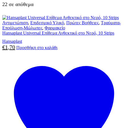
22 σε απόθεμα
Αντιμετώπιση
,
Επιδεσμικό Υλικό
,
Πρώτες Βοήθειες
,
Τραύματα-
Επούλωση-Μώλωπες
,
Φαρμακείο
Hansaplast Universal Επίθεμα Ανθεκτικό στο Νερό, 10 Strips
Hansaplast
€
1,70
Προσθήκη στο καλάθι