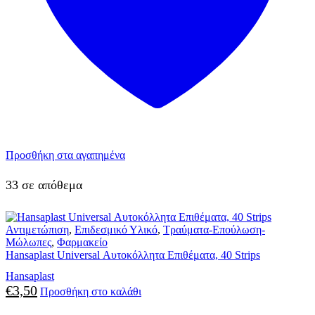
Προσθήκη στα αγαπημένα
33 σε απόθεμα
Αντιμετώπιση
,
Επιδεσμικό Υλικό
,
Τραύματα-Επούλωση-
Μώλωπες
,
Φαρμακείο
Hansaplast Universal Αυτοκόλλητα Επιθέματα, 40 Strips
Hansaplast
€
3,50
Προσθήκη στο καλάθι