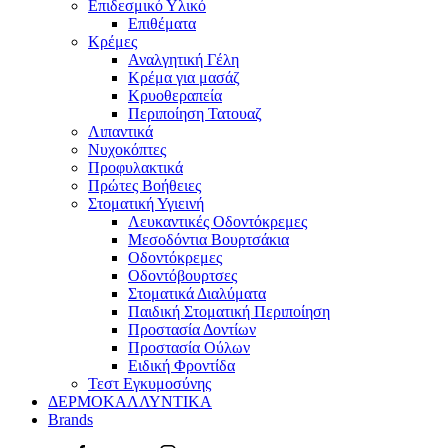
Επιδεσμικό Υλικό
Επιθέματα
Κρέμες
Αναλγητική Γέλη
Κρέμα για μασάζ
Κρυοθεραπεία
Περιποίηση Τατουαζ
Λιπαντικά
Νυχοκόπτες
Προφυλακτικά
Πρώτες Βοήθειες
Στοματική Υγιεινή
Λευκαντικές Οδοντόκρεμες
Μεσοδόντια Βουρτσάκια
Οδοντόκρεμες
Οδοντόβουρτσες
Στοματικά Διαλύματα
Παιδική Στοματική Περιποίηση
Προστασία Δοντίων
Προστασία Ούλων
Ειδική Φροντίδα
Τεστ Εγκυμοσύνης
ΔΕΡΜΟΚΑΛΛΥΝΤΙΚΑ
Brands