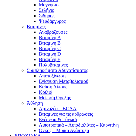
Μαγνήσιο
Σελήνιο
Σίδηρος
Ψευδάργυρος
Βιταμίνες
Αναβράζουσες
Βιταμίνη A
Βιταμίνη B
Βιταμίνη C
Βιταμίνη D
Βιταμίνη E
Πολυβιταμίνες
Συμπληρώματα Αδυνατίσματος
Αποτοξίνωση
Ενίσχυση Μεταβολισμού
Καύση Λίπους
Κοιλιά
Μείωση Όρεξης
Άθληση
Αμινοξέα – BCAA
Βιταμινες για τις αρθρωσεις
Ενέργεια & Τόνωση
Λιποτροπικά – Λιποδιαλύτες – Καρνιτίνη
Όγκος – Μυϊκή Ανάπτυξη
ΕΠΟΧΙΑΚΑ