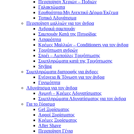
Περιποίηση Χεριών – Ποδιών
Γαλακτώματα
Ερυθρότητα-Μη Ανεκτικό Δέρμα-Έκζεμα
Τοπικό Αδυνάτισμα
Περιποίηση μαλλιών για τον άνδρα
Ανδρικά σαμπουάν
Σαμπουάν Κατά της Πιτυρίδας
Λιπαρότητα
Κρέμες Μαλλιών – Conditioners για τον άνδρα
Τριχόπτωση ανδρών
Σπρέι – Αμπούλες Τριχόπτωσης
Συμπληρώματα κατά της Τριχόπτωσης
Styling
Συμπληρώματα διατροφής για άνδρες
Ενέργεια & Τόνωση για τον άνδρα
Γονιμότητα
Αδυνάτισμα για τον άνδρα
Αγωγή – Κρέμες Αδυνατίσματος
Συμπληρώματα Αδυνατίσματος για τον άνδρα
Για το ξύρισμα
Gel Ξυρίσματος
Αφροί Ξυρίσματος
Κρέμες Ξυρίσματος
After Shave
Περιποίηση Γένια