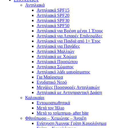
Αντηλιακά
Αντηλιακά SPF15
Αντηλιακά SPF20
Αντηλιακά SPF30
Αντηλιακά SPF50
Αντηλιακά για Βρέφη μέχρι 1 Έτους
Αντηλιακά για Λιπαρές Επιδερμίδες
Αντηλιακά για Παιδιά από 1+ Έτος
Αντηλιακά για Πανάδες
Αντηλιακά Μαλλιών
Αντηλιακά με Χρώμα
Αντηλιακά Προσώπου
Αντηλιακα Σώματος
Αντηλιακό λάδι μαυρίσματος
Για Μαύρισμα
Ενυδατικό Νερό
Μεγάλες Προσφορές Αντιηλιακών
Αντηλιακά με Αντιγηραντική Δράση
Καλοκαίρι
Εντομοαπωθητικά
Μετά τον Ήλιο
Μετά το τσίμπημα- after bite
Φθινόπωρο – Χειμώνας – Άνοιξη
Ενίσχυση Άμυνας Γρίπη Κρυολόγημα