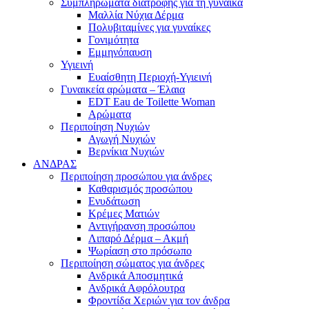
Συμπληρώματα διατροφής για τη γυναίκα
Μαλλία Νύχια Δέρμα
Πολυβιταμίνες για γυναίκες
Γονιμότητα
Εμμηνόπαυση
Υγιεινή
Ευαίσθητη Περιοχή-Υγιεινή
Γυναικεία αρώματα – Έλαια
EDT Eau de Toilette Woman
Αρώματα
Περιποίηση Νυχιών
Αγωγή Νυχιών
Βερνίκια Νυχιών
ΑΝΔΡΑΣ
Περιποίηση προσώπου για άνδρες
Καθαρισμός προσώπου
Ενυδάτωση
Κρέμες Ματιών
Αντιγήρανση προσώπου
Λιπαρό Δέρμα – Ακμή
Ψωρίαση στο πρόσωπο
Περιποίηση σώματος για άνδρες
Ανδρικά Αποσμητικά
Ανδρικά Αφρόλουτρα
Φροντίδα Χεριών για τον άνδρα