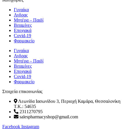
Γυναίκα
Ανδρας
Μητέρα – Παιδί
Βιταμίνες
Εποχιακά
Covid-19
Φαρμακείο
Γυναίκα
Ανδρας
Μητέρα – Παιδί
Βιταμίνες
Εποχιακά
Covid-19
Φαρμακείο
Στοιχεία επικοινωνίας
Λεωνίδα Ιασωνίδου 3, Περιοχή Καμάρα, Θεσσαλονίκη
T.K.: 54635
2311270795
salespharmacyshop@gmail.com
Facebook
Instagram