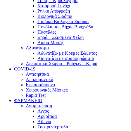
Γρίπη – Κρυολόγημα
Καταρροή Συνάχι
Ρινική Απόφραξη
Βιολογικά Σιρόπια
Παιδικά Βιολογικά Σιρόπια
Πονόλαιμος Βήχας Βραχνάδα
Παστίλιες
Ξηρά – Σκασμένα Χείλη
Λάδια Μασάζ
Αδυνάτισμα
Αδυνατίζω με Κρέμες Σώματος
Αδυνατίζω με συμπληρώματα
Αρωματικά Χώρου – Ρούχων – Κεριά
COVID-19
Αντισηπτικά
Απολυμαντικά
Κρεμοσάπουνα
Χειρουργικές Μάσκες
Rapid Test
ΦΑΡΜΑΚΕΙΟ
Αντιμετώπιση
Άγχος
Αρθρίτιδα
Αϋπνία
Γαστρεντερίτιδα