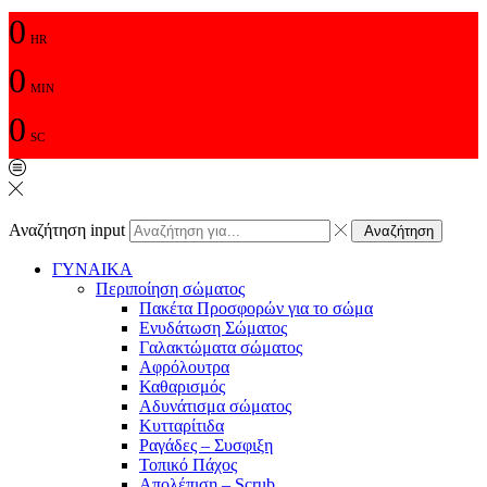
0
HR
0
MIN
0
SC
Αναζήτηση input
Αναζήτηση
ΓΥΝΑΙΚΑ
Περιποίηση σώματος
Πακέτα Προσφορών για το σώμα
Ενυδάτωση Σώματος
Γαλακτώματα σώματος
Αφρόλουτρα
Καθαρισμός
Αδυνάτισμα σώματος
Κυτταρίτιδα
Ραγάδες – Συσφιξη
Τοπικό Πάχος
Απολέπιση – Scrub