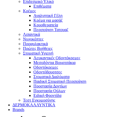
Επιδεσμικό Υλικό
Επιθέματα
Κρέμες
Αναλγητική Γέλη
Κρέμα για μασάζ
Κρυοθεραπεία
Περιποίηση Τατουαζ
Λιπαντικά
Νυχοκόπτες
Προφυλακτικά
Πρώτες Βοήθειες
Στοματική Υγιεινή
Λευκαντικές Οδοντόκρεμες
Μεσοδόντια Βουρτσάκια
Οδοντόκρεμες
Οδοντόβουρτσες
Στοματικά Διαλύματα
Παιδική Στοματική Περιποίηση
Προστασία Δοντίων
Προστασία Ούλων
Ειδική Φροντίδα
Τεστ Εγκυμοσύνης
ΔΕΡΜΟΚΑΛΛΥΝΤΙΚΑ
Brands