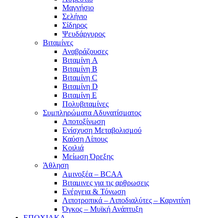
Μαγνήσιο
Σελήνιο
Σίδηρος
Ψευδάργυρος
Βιταμίνες
Αναβράζουσες
Βιταμίνη A
Βιταμίνη B
Βιταμίνη C
Βιταμίνη D
Βιταμίνη E
Πολυβιταμίνες
Συμπληρώματα Αδυνατίσματος
Αποτοξίνωση
Ενίσχυση Μεταβολισμού
Καύση Λίπους
Κοιλιά
Μείωση Όρεξης
Άθληση
Αμινοξέα – BCAA
Βιταμινες για τις αρθρωσεις
Ενέργεια & Τόνωση
Λιποτροπικά – Λιποδιαλύτες – Καρνιτίνη
Όγκος – Μυϊκή Ανάπτυξη
ΕΠΟΧΙΑΚΑ