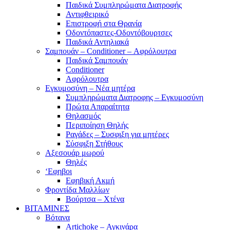
Παιδικά Συμπληρώματα Διατροφής
Αντιφθειρικό
Επιστροφή στα Θρανία
Οδοντόπαστες-Οδοντόβουρτσες
Παιδικά Αντηλιακά
Σαμπουάν – Conditioner – Αφρόλουτρα
Παιδικά Σαμπουάν
Conditioner
Αφρόλουτρα
Εγκυμοσύνη – Νέα μητέρα
Συμπληρώματα Διατροφης – Εγκυμοσύνη
Πρώτα Απαραίτητα
Θηλασμός
Περιποίηση Θηλής
Ραγάδες – Συσφιξη για μητέρες
Σύσφιξη Στήθους
Αξεσουάρ μωρού
Θηλές
‘Εφηβοι
Εφηβική Ακμή
Φροντίδα Μαλλίων
Βούρτσα – Χτένα
ΒΙΤΑΜΙΝΕΣ
Βότανα
Artichoke – Αγκινάρα