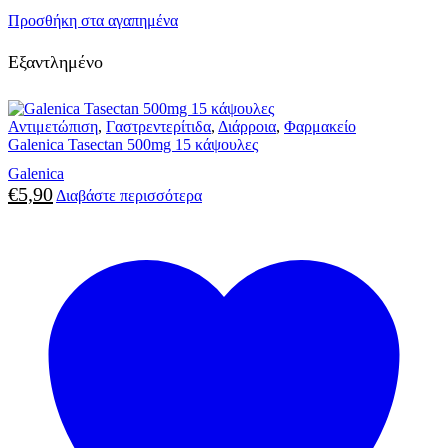
Προσθήκη στα αγαπημένα
Εξαντλημένο
Αντιμετώπιση
,
Γαστρεντερίτιδα
,
Διάρροια
,
Φαρμακείο
Galenica Tasectan 500mg 15 κάψουλες
Galenica
€
5,90
Διαβάστε περισσότερα