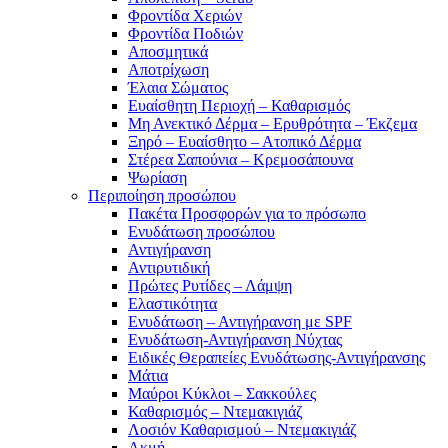
Φροντίδα Χεριών
Φροντίδα Ποδιών
Αποσμητικά
Αποτρίχωση
Έλαια Σώματος
Ευαίσθητη Περιοχή – Καθαρισμός
Μη Ανεκτικό Δέρμα – Ερυθρότητα – Έκζεμα
Ξηρό – Ευαίσθητο – Ατοπικό Δέρμα
Στέρεα Σαπούνια – Κρεμοσάπουνα
Ψωρίαση
Περιποίηση προσώπου
Πακέτα Προσφορών για το πρόσωπο
Ενυδάτωση προσώπου
Αντιγήρανση
Αντιρυτιδική
Πρώτες Ρυτίδες – Λάμψη
Ελαστικότητα
Ενυδάτωση – Αντιγήρανση με SPF
Ενυδάτωση-Αντιγήρανση Νύχτας
Ειδικές Θεραπείες Ενυδάτωσης-Αντιγήρανσης
Μάτια
Μαύροι Κύκλοι – Σακκούλες
Καθαρισμός – Ντεμακιγιάζ
Λοσιόν Καθαρισμού – Ντεμακιγιάζ
Ακμή