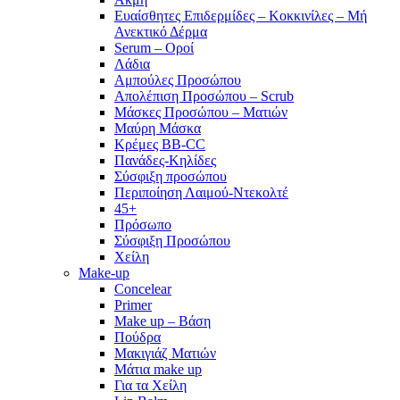
Ευαίσθητες Επιδερμίδες – Κοκκινίλες – Μή
Ανεκτικό Δέρμα
Serum – Οροί
Λάδια
Αμπούλες Προσώπου
Απολέπιση Προσώπου – Scrub
Μάσκες Προσώπου – Ματιών
Μαύρη Μάσκα
Κρέμες BB-CC
Πανάδες-Κηλίδες
Σύσφιξη προσώπου
Περιποίηση Λαιμού-Ντεκολτέ
45+
Πρόσωπο
Σύσφιξη Προσώπου
Χείλη
Make-up
Concelear
Primer
Make up – Βάση
Πούδρα
Μακιγιάζ Ματιών
Μάτια make up
Για τα Χείλη