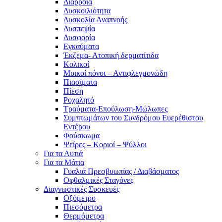
Διάρροια
Δυσκοιλιότητα
Δυσκολία Αναπνοής
Δυσπεψία
Δυσφορία
Εγκαύματα
Έκζεμα- Ατοπική δερματίτιδα
Κολικοί
Μυικοί πόνοι – Αντιφλεγμονώδη
Πιασίματα
Πίεση
Ροχαλητό
Τραύματα-Επούλωση-Μώλωπες
Συμπτωμάτων του Συνδρόμου Ευερέθιστου
Εντέρου
Φούσκωμα
Ψείρες – Κοριοί – Ψύλλοι
Για τα Αυτιά
Για τα Μάτια
Γυαλιά Πρεσβυωπίας / Διαβάσματος
Οφθαλμικές Σταγόνες
Διαγνωστικές Συσκευές
Οξύμετρο
Πιεσόμετρα
Θερμόμετρα