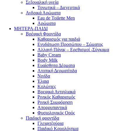
Σεξουαλική υγεία
Τονωτικά – Διεγερτικά
Ανδρικά Αρώματα
Eau de Toilette Men
Αρώματα
ΜΗΤΕΡΑ-ΠΑΙΔΙ
Βρέφική Φροντίδα
Καθαρισμός για παιδιά
Ενυδάτωση Προσώπου – Σώματος
Αλλαγή Πάνας – Ερεθισμοί -Σύγκαμα
Baby Cream
Body Milk
Ευαίσθητα Δέρματα
Ατοπική Δερματίτιδα
Νινίδα
Έλαια
Κολώνιες
Βρεφικά Αντιηλιακά
Ρινικός Καθαρισμός
Ρινική Συμφόρηση
Απορρυπαντικά
Φυσιολογικός Ορός
Παιδική φροντίδα
Γλειφιτζούρια
Παιδικό Κρυολόγημα