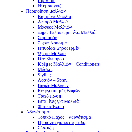
Lip Balm
Ντεμακιγιάζ
Περιποίηση μαλλιών
Βαμμένα Μαλλιά
Λιπαρά Μαλλιά
Μάσκες Μαλλιών
Ξηρά-Ταλαιπωρημένα Μαλλιά
Σαμπουάν
Συχνό Λούσιμο
Πιτυρίδα-Ξηροδερμία
Ώριμα Μαλλιά
Dry Shampoo
Κρέμες Μαλλιών – Conditioners
Μάσκες
Styling
Λοσιόν – Spray
Βαφές Μαλλιών
Ενεργοποιητές Βαφών
Τριχόπτωση
Βιταμίνες για Μαλλιά
Φυτικά Έλαια
Αδυνάτισμα
Τοπικό Πάχος – αδυνάτισμα
Προϊόντα για κυτταρίτιδα
Σύσφιξη