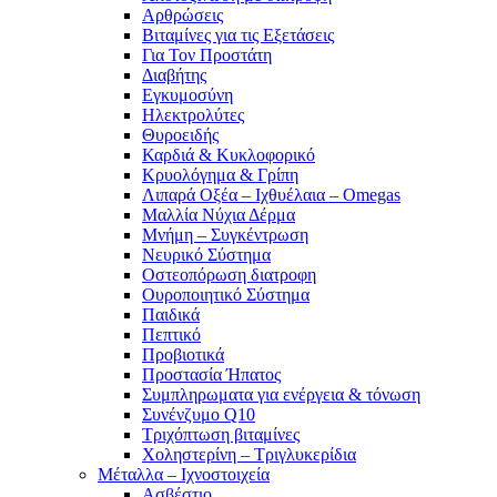
Αρθρώσεις
Βιταμίνες για τις Εξετάσεις
Για Τον Προστάτη
Διαβήτης
Εγκυμοσύνη
Ηλεκτρολύτες
Θυροειδής
Καρδιά & Κυκλοφορικό
Κρυολόγημα & Γρίπη
Λιπαρά Οξέα – Ιχθυέλαια – Omegas
Μαλλία Νύχια Δέρμα
Μνήμη – Συγκέντρωση
Νευρικό Σύστημα
Οστεοπόρωση διατροφη
Ουροποιητικό Σύστημα
Παιδικά
Πεπτικό
Προβιοτικά
Προστασία Ήπατος
Συμπληρωματα για ενέργεια & τόνωση
Συνένζυμο Q10
Τριχόπτωση βιταμίνες
Χοληστερίνη – Τριγλυκερίδια
Μέταλλα – Ιχνοστοιχεία
Ασβέστιο