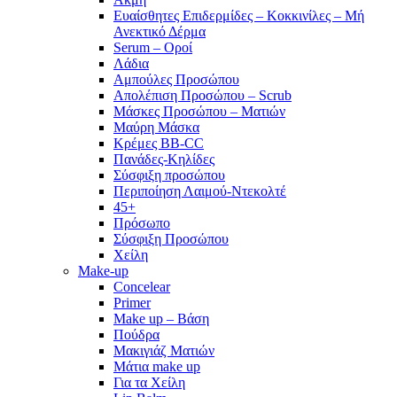
Ευαίσθητες Επιδερμίδες – Κοκκινίλες – Μή
Ανεκτικό Δέρμα
Serum – Οροί
Λάδια
Αμπούλες Προσώπου
Απολέπιση Προσώπου – Scrub
Μάσκες Προσώπου – Ματιών
Μαύρη Μάσκα
Κρέμες BB-CC
Πανάδες-Κηλίδες
Σύσφιξη προσώπου
Περιποίηση Λαιμού-Ντεκολτέ
45+
Πρόσωπο
Σύσφιξη Προσώπου
Χείλη
Make-up
Concelear
Primer
Make up – Βάση
Πούδρα
Μακιγιάζ Ματιών
Μάτια make up
Για τα Χείλη