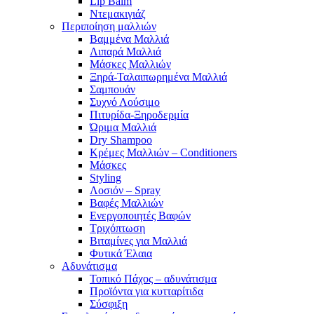
Lip Balm
Ντεμακιγιάζ
Περιποίηση μαλλιών
Βαμμένα Μαλλιά
Λιπαρά Μαλλιά
Μάσκες Μαλλιών
Ξηρά-Ταλαιπωρημένα Μαλλιά
Σαμπουάν
Συχνό Λούσιμο
Πιτυρίδα-Ξηροδερμία
Ώριμα Μαλλιά
Dry Shampoo
Κρέμες Μαλλιών – Conditioners
Μάσκες
Styling
Λοσιόν – Spray
Βαφές Μαλλιών
Ενεργοποιητές Βαφών
Τριχόπτωση
Βιταμίνες για Μαλλιά
Φυτικά Έλαια
Αδυνάτισμα
Τοπικό Πάχος – αδυνάτισμα
Προϊόντα για κυτταρίτιδα
Σύσφιξη