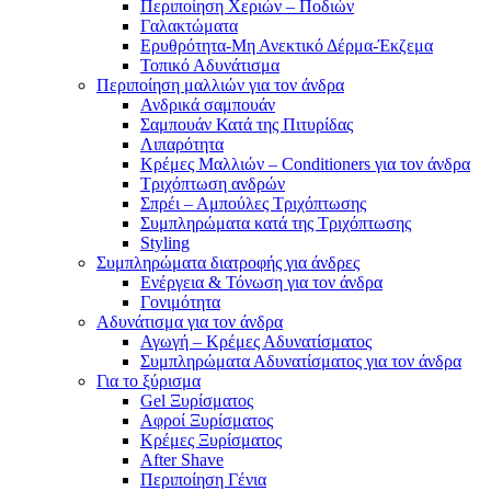
Περιποίηση Χεριών – Ποδιών
Γαλακτώματα
Ερυθρότητα-Μη Ανεκτικό Δέρμα-Έκζεμα
Τοπικό Αδυνάτισμα
Περιποίηση μαλλιών για τον άνδρα
Ανδρικά σαμπουάν
Σαμπουάν Κατά της Πιτυρίδας
Λιπαρότητα
Κρέμες Μαλλιών – Conditioners για τον άνδρα
Τριχόπτωση ανδρών
Σπρέι – Αμπούλες Τριχόπτωσης
Συμπληρώματα κατά της Τριχόπτωσης
Styling
Συμπληρώματα διατροφής για άνδρες
Ενέργεια & Τόνωση για τον άνδρα
Γονιμότητα
Αδυνάτισμα για τον άνδρα
Αγωγή – Κρέμες Αδυνατίσματος
Συμπληρώματα Αδυνατίσματος για τον άνδρα
Για το ξύρισμα
Gel Ξυρίσματος
Αφροί Ξυρίσματος
Κρέμες Ξυρίσματος
After Shave
Περιποίηση Γένια