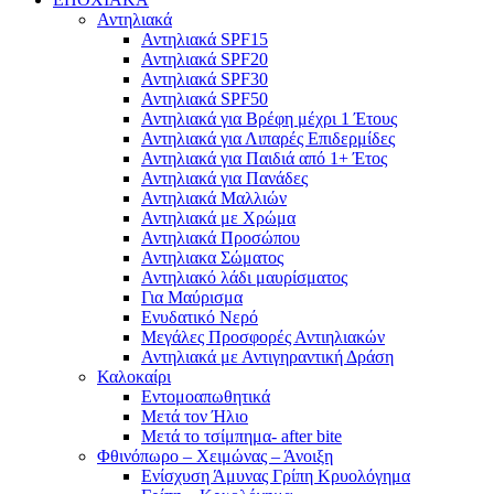
Αντηλιακά
Αντηλιακά SPF15
Αντηλιακά SPF20
Αντηλιακά SPF30
Αντηλιακά SPF50
Αντηλιακά για Βρέφη μέχρι 1 Έτους
Αντηλιακά για Λιπαρές Επιδερμίδες
Αντηλιακά για Παιδιά από 1+ Έτος
Αντηλιακά για Πανάδες
Αντηλιακά Μαλλιών
Αντηλιακά με Χρώμα
Αντηλιακά Προσώπου
Αντηλιακα Σώματος
Αντηλιακό λάδι μαυρίσματος
Για Μαύρισμα
Ενυδατικό Νερό
Μεγάλες Προσφορές Αντιηλιακών
Αντηλιακά με Αντιγηραντική Δράση
Καλοκαίρι
Εντομοαπωθητικά
Μετά τον Ήλιο
Μετά το τσίμπημα- after bite
Φθινόπωρο – Χειμώνας – Άνοιξη
Ενίσχυση Άμυνας Γρίπη Κρυολόγημα