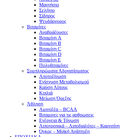
Μαγνήσιο
Σελήνιο
Σίδηρος
Ψευδάργυρος
Βιταμίνες
Αναβράζουσες
Βιταμίνη A
Βιταμίνη B
Βιταμίνη C
Βιταμίνη D
Βιταμίνη E
Πολυβιταμίνες
Συμπληρώματα Αδυνατίσματος
Αποτοξίνωση
Ενίσχυση Μεταβολισμού
Καύση Λίπους
Κοιλιά
Μείωση Όρεξης
Άθληση
Αμινοξέα – BCAA
Βιταμινες για τις αρθρωσεις
Ενέργεια & Τόνωση
Λιποτροπικά – Λιποδιαλύτες – Καρνιτίνη
Όγκος – Μυϊκή Ανάπτυξη
ΕΠΟΧΙΑΚΑ