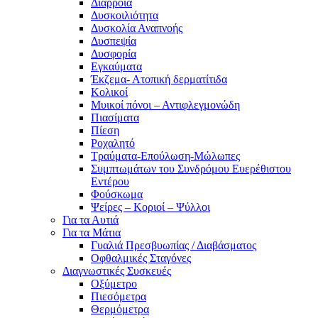
Διάρροια
Δυσκοιλιότητα
Δυσκολία Αναπνοής
Δυσπεψία
Δυσφορία
Εγκαύματα
Έκζεμα- Ατοπική δερματίτιδα
Κολικοί
Μυικοί πόνοι – Αντιφλεγμονώδη
Πιασίματα
Πίεση
Ροχαλητό
Τραύματα-Επούλωση-Μώλωπες
Συμπτωμάτων του Συνδρόμου Ευερέθιστου
Εντέρου
Φούσκωμα
Ψείρες – Κοριοί – Ψύλλοι
Για τα Αυτιά
Για τα Μάτια
Γυαλιά Πρεσβυωπίας / Διαβάσματος
Οφθαλμικές Σταγόνες
Διαγνωστικές Συσκευές
Οξύμετρο
Πιεσόμετρα
Θερμόμετρα