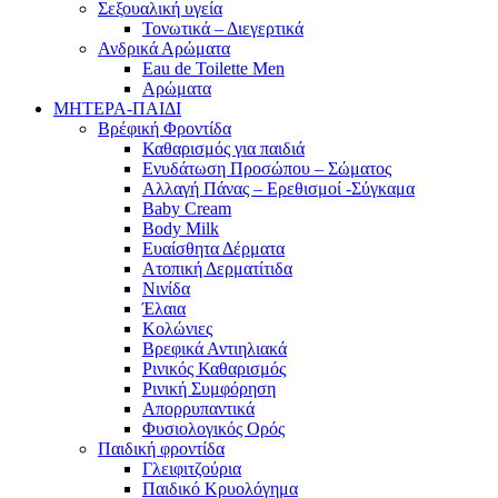
Σεξουαλική υγεία
Τονωτικά – Διεγερτικά
Ανδρικά Αρώματα
Eau de Toilette Men
Αρώματα
ΜΗΤΕΡΑ-ΠΑΙΔΙ
Βρέφική Φροντίδα
Καθαρισμός για παιδιά
Ενυδάτωση Προσώπου – Σώματος
Αλλαγή Πάνας – Ερεθισμοί -Σύγκαμα
Baby Cream
Body Milk
Ευαίσθητα Δέρματα
Ατοπική Δερματίτιδα
Νινίδα
Έλαια
Κολώνιες
Βρεφικά Αντιηλιακά
Ρινικός Καθαρισμός
Ρινική Συμφόρηση
Απορρυπαντικά
Φυσιολογικός Ορός
Παιδική φροντίδα
Γλειφιτζούρια
Παιδικό Κρυολόγημα