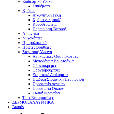
Επιδεσμικό Υλικό
Επιθέματα
Κρέμες
Αναλγητική Γέλη
Κρέμα για μασάζ
Κρυοθεραπεία
Περιποίηση Τατουαζ
Λιπαντικά
Νυχοκόπτες
Προφυλακτικά
Πρώτες Βοήθειες
Στοματική Υγιεινή
Λευκαντικές Οδοντόκρεμες
Μεσοδόντια Βουρτσάκια
Οδοντόκρεμες
Οδοντόβουρτσες
Στοματικά Διαλύματα
Παιδική Στοματική Περιποίηση
Προστασία Δοντίων
Προστασία Ούλων
Ειδική Φροντίδα
Τεστ Εγκυμοσύνης
ΔΕΡΜΟΚΑΛΛΥΝΤΙΚΑ
Brands