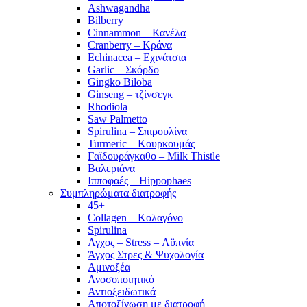
Ashwagandha
Bilberry
Cinnammon – Κανέλα
Cranberry – Κράνα
Echinacea – Εχινάτσια
Garlic – Σκόρδο
Gingko Biloba
Ginseng – τζίνσεγκ
Rhodiola
Saw Palmetto
Spirulina – Σπιρουλίνα
Turmeric – Κουρκουμάς
Γαϊδουράγκαθο – Milk Thistle
Βαλεριάνα
Ιπποφαές – Hippophaes
Συμπληρώματα διατροφής
45+
Collagen – Κολαγόνο
Spirulina
Αγχος – Stress – Αϋπνία
Άγχος Στρες & Ψυχολογία
Αμινοξέα
Ανοσοποιητικό
Αντιοξειδωτικά
Αποτοξίνωση με διατροφή