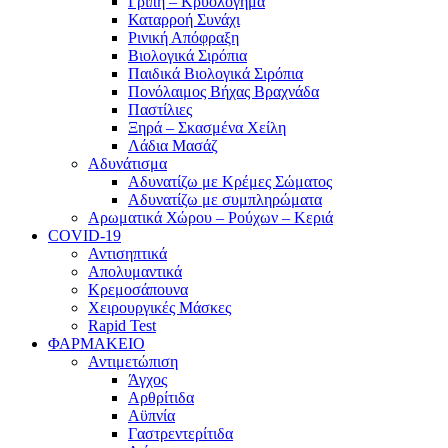
Γρίπη – Κρυολόγημα
Καταρροή Συνάχι
Ρινική Απόφραξη
Βιολογικά Σιρόπια
Παιδικά Βιολογικά Σιρόπια
Πονόλαιμος Βήχας Βραχνάδα
Παστίλιες
Ξηρά – Σκασμένα Χείλη
Λάδια Μασάζ
Αδυνάτισμα
Αδυνατίζω με Κρέμες Σώματος
Αδυνατίζω με συμπληρώματα
Αρωματικά Χώρου – Ρούχων – Κεριά
COVID-19
Αντισηπτικά
Απολυμαντικά
Κρεμοσάπουνα
Χειρουργικές Μάσκες
Rapid Test
ΦΑΡΜΑΚΕΙΟ
Αντιμετώπιση
Άγχος
Αρθρίτιδα
Αϋπνία
Γαστρεντερίτιδα