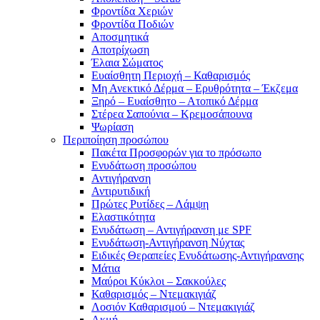
Φροντίδα Χεριών
Φροντίδα Ποδιών
Αποσμητικά
Αποτρίχωση
Έλαια Σώματος
Ευαίσθητη Περιοχή – Καθαρισμός
Μη Ανεκτικό Δέρμα – Ερυθρότητα – Έκζεμα
Ξηρό – Ευαίσθητο – Ατοπικό Δέρμα
Στέρεα Σαπούνια – Κρεμοσάπουνα
Ψωρίαση
Περιποίηση προσώπου
Πακέτα Προσφορών για το πρόσωπο
Ενυδάτωση προσώπου
Αντιγήρανση
Αντιρυτιδική
Πρώτες Ρυτίδες – Λάμψη
Ελαστικότητα
Ενυδάτωση – Αντιγήρανση με SPF
Ενυδάτωση-Αντιγήρανση Νύχτας
Ειδικές Θεραπείες Ενυδάτωσης-Αντιγήρανσης
Μάτια
Μαύροι Κύκλοι – Σακκούλες
Καθαρισμός – Ντεμακιγιάζ
Λοσιόν Καθαρισμού – Ντεμακιγιάζ
Ακμή