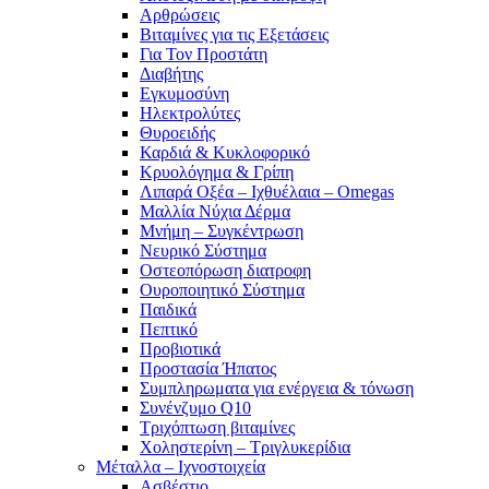
Αρθρώσεις
Βιταμίνες για τις Εξετάσεις
Για Τον Προστάτη
Διαβήτης
Εγκυμοσύνη
Ηλεκτρολύτες
Θυροειδής
Καρδιά & Κυκλοφορικό
Κρυολόγημα & Γρίπη
Λιπαρά Οξέα – Ιχθυέλαια – Omegas
Μαλλία Νύχια Δέρμα
Μνήμη – Συγκέντρωση
Νευρικό Σύστημα
Οστεοπόρωση διατροφη
Ουροποιητικό Σύστημα
Παιδικά
Πεπτικό
Προβιοτικά
Προστασία Ήπατος
Συμπληρωματα για ενέργεια & τόνωση
Συνένζυμο Q10
Τριχόπτωση βιταμίνες
Χοληστερίνη – Τριγλυκερίδια
Μέταλλα – Ιχνοστοιχεία
Ασβέστιο