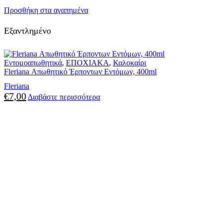
Προσθήκη στα αγαπημένα
Εξαντλημένο
Εντομοαπωθητικά
,
ΕΠΟΧΙΑΚΑ
,
Καλοκαίρι
Fleriana Απωθητικό Έρποντων Εντόμων, 400ml
Fleriana
€
7,00
Διαβάστε περισσότερα