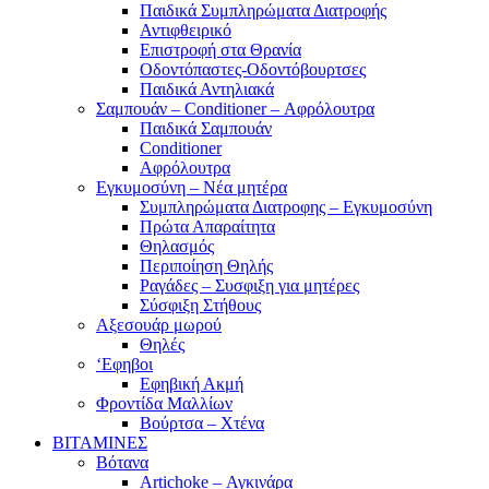
Παιδικά Συμπληρώματα Διατροφής
Αντιφθειρικό
Επιστροφή στα Θρανία
Οδοντόπαστες-Οδοντόβουρτσες
Παιδικά Αντηλιακά
Σαμπουάν – Conditioner – Αφρόλουτρα
Παιδικά Σαμπουάν
Conditioner
Αφρόλουτρα
Εγκυμοσύνη – Νέα μητέρα
Συμπληρώματα Διατροφης – Εγκυμοσύνη
Πρώτα Απαραίτητα
Θηλασμός
Περιποίηση Θηλής
Ραγάδες – Συσφιξη για μητέρες
Σύσφιξη Στήθους
Αξεσουάρ μωρού
Θηλές
‘Εφηβοι
Εφηβική Ακμή
Φροντίδα Μαλλίων
Βούρτσα – Χτένα
ΒΙΤΑΜΙΝΕΣ
Βότανα
Artichoke – Αγκινάρα