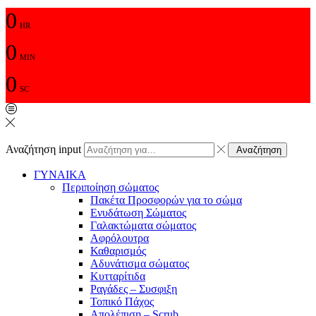
0
HR
0
MIN
0
SC
Αναζήτηση input
Αναζήτηση
ΓΥΝΑΙΚΑ
Περιποίηση σώματος
Πακέτα Προσφορών για το σώμα
Ενυδάτωση Σώματος
Γαλακτώματα σώματος
Αφρόλουτρα
Καθαρισμός
Αδυνάτισμα σώματος
Κυτταρίτιδα
Ραγάδες – Συσφιξη
Τοπικό Πάχος
Απολέπιση – Scrub