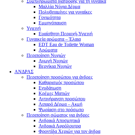
Συμπληρώματα διατροφής για τη γυναίκα
Μαλλία Νύχια Δέρμα
Πολυβιταμίνες για γυναίκες
Γονιμότητα
Εμμηνόπαυση
Υγιεινή
Ευαίσθητη Περιοχή-Υγιεινή
Γυναικεία αρώματα – Έλαια
EDT Eau de Toilette Woman
Αρώματα
Περιποίηση Νυχιών
Αγωγή Νυχιών
Βερνίκια Νυχιών
ΑΝΔΡΑΣ
Περιποίηση προσώπου για άνδρες
Καθαρισμός προσώπου
Ενυδάτωση
Κρέμες Ματιών
Αντιγήρανση προσώπου
Λιπαρό Δέρμα – Ακμή
Ψωρίαση στο πρόσωπο
Περιποίηση σώματος για άνδρες
Ανδρικά Αποσμητικά
Ανδρικά Αφρόλουτρα
Φροντίδα Χεριών για τον άνδρα