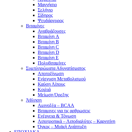
Μαγνήσιο
Σελήνιο
Σίδηρος
Ψευδάργυρος
Βιταμίνες
Αναβράζουσες
Βιταμίνη A
Βιταμίνη B
Βιταμίνη C
Βιταμίνη D
Βιταμίνη E
Πολυβιταμίνες
Συμπληρώματα Αδυνατίσματος
Αποτοξίνωση
Ενίσχυση Μεταβολισμού
Καύση Λίπους
Κοιλιά
Μείωση Όρεξης
Άθληση
Αμινοξέα – BCAA
Βιταμινες για τις αρθρωσεις
Ενέργεια & Τόνωση
Λιποτροπικά – Λιποδιαλύτες – Καρνιτίνη
Όγκος – Μυϊκή Ανάπτυξη
ΕΠΟΧΙΑΚΑ