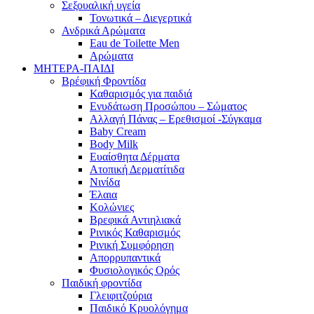
Σεξουαλική υγεία
Τονωτικά – Διεγερτικά
Ανδρικά Αρώματα
Eau de Toilette Men
Αρώματα
ΜΗΤΕΡΑ-ΠΑΙΔΙ
Βρέφική Φροντίδα
Καθαρισμός για παιδιά
Ενυδάτωση Προσώπου – Σώματος
Αλλαγή Πάνας – Ερεθισμοί -Σύγκαμα
Baby Cream
Body Milk
Ευαίσθητα Δέρματα
Ατοπική Δερματίτιδα
Νινίδα
Έλαια
Κολώνιες
Βρεφικά Αντιηλιακά
Ρινικός Καθαρισμός
Ρινική Συμφόρηση
Απορρυπαντικά
Φυσιολογικός Ορός
Παιδική φροντίδα
Γλειφιτζούρια
Παιδικό Κρυολόγημα