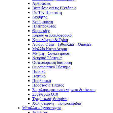
Αρθρώσεις
Βιταμίνες για τις Εξετάσεις
Για Τον Προστάτη
Διαβήτης
Εγκυμοσύνη
Ηλεκτρολύτες
Θυροειδής
Καρδιά & Κυκλοφορικό
Κρυολόγημα & Γρίπη
Λιπαρά Οξέα – Ιχθυέλαια – Omegas
Μαλλία Νύχια Δέρμα
Μνήμη – Συγκέντρωση
Νευρικό Σύστημα
Οστεοπόρωση διατροφη
Ουροποιητικό Σύστημα
Παιδικά
Πεπτικό
Προβιοτικά
Προστασία Ήπατος
Συμπληρωματα για ενέργεια & τόνωση
Συνένζυμο Q10
Τριχόπτωση βιταμίνες
Χοληστερίνη – Τριγλυκερίδια
Μέταλλα – Ιχνοστοιχεία
Ασβέστιο