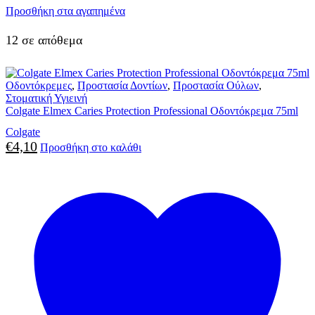
Προσθήκη στα αγαπημένα
12 σε απόθεμα
Οδοντόκρεμες
,
Προστασία Δοντίων
,
Προστασία Ούλων
,
Στοματική Υγιεινή
Colgate Elmex Caries Protection Professional Οδοντόκρεμα 75ml
Colgate
€
4,10
Προσθήκη στο καλάθι