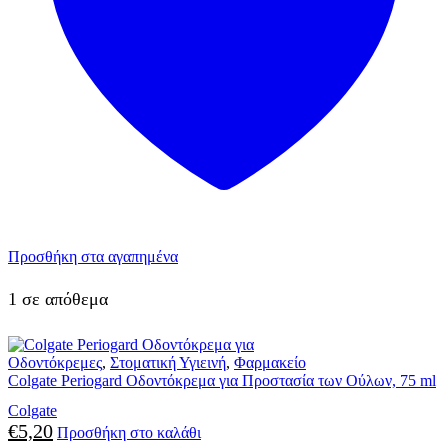
Προσθήκη στα αγαπημένα
1 σε απόθεμα
Οδοντόκρεμες
,
Στοματική Υγιεινή
,
Φαρμακείο
Colgate Periogard Οδοντόκρεμα για Προστασία των Ούλων, 75 ml
Colgate
€
5,20
Προσθήκη στο καλάθι