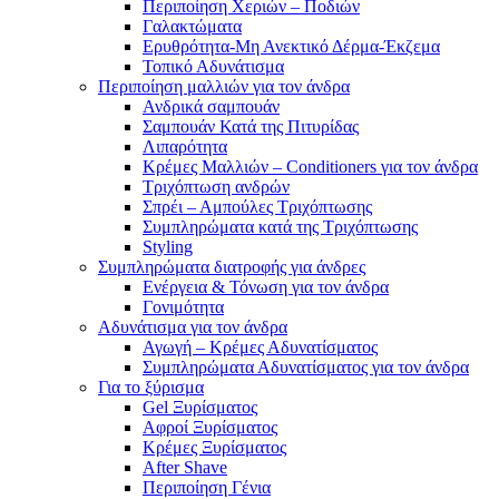
Περιποίηση Χεριών – Ποδιών
Γαλακτώματα
Ερυθρότητα-Μη Ανεκτικό Δέρμα-Έκζεμα
Τοπικό Αδυνάτισμα
Περιποίηση μαλλιών για τον άνδρα
Ανδρικά σαμπουάν
Σαμπουάν Κατά της Πιτυρίδας
Λιπαρότητα
Κρέμες Μαλλιών – Conditioners για τον άνδρα
Τριχόπτωση ανδρών
Σπρέι – Αμπούλες Τριχόπτωσης
Συμπληρώματα κατά της Τριχόπτωσης
Styling
Συμπληρώματα διατροφής για άνδρες
Ενέργεια & Τόνωση για τον άνδρα
Γονιμότητα
Αδυνάτισμα για τον άνδρα
Αγωγή – Κρέμες Αδυνατίσματος
Συμπληρώματα Αδυνατίσματος για τον άνδρα
Για το ξύρισμα
Gel Ξυρίσματος
Αφροί Ξυρίσματος
Κρέμες Ξυρίσματος
After Shave
Περιποίηση Γένια