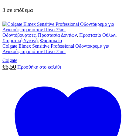
3 σε απόθεμα
Οδοντόβουρτσες
,
Προστασία Δοντίων
,
Προστασία Ούλων
,
Στοματική Υγιεινή
,
Φαρμακείο
Colgate Elmex Sensitive Professional Οδοντόκρεμα για
Ανακούφιση από τον Πόνο 75ml
Colgate
€
6,50
Προσθήκη στο καλάθι