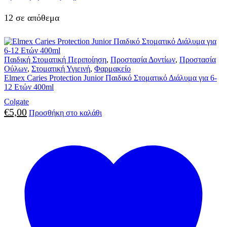
12 σε απόθεμα
Παιδική Στοματική Περιποίηση
,
Προστασία Δοντίων
,
Προστασία
Ούλων
,
Στοματική Υγιεινή
,
Φαρμακείο
Elmex Caries Protection Junior Παιδικό Στοματικό Διάλυμα για 6-
12 Ετών 400ml
Colgate
€
5,00
Προσθήκη στο καλάθι