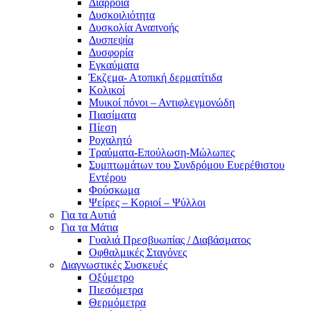
Διάρροια
Δυσκοιλιότητα
Δυσκολία Αναπνοής
Δυσπεψία
Δυσφορία
Εγκαύματα
Έκζεμα- Ατοπική δερματίτιδα
Κολικοί
Μυικοί πόνοι – Αντιφλεγμονώδη
Πιασίματα
Πίεση
Ροχαλητό
Τραύματα-Επούλωση-Μώλωπες
Συμπτωμάτων του Συνδρόμου Ευερέθιστου
Εντέρου
Φούσκωμα
Ψείρες – Κοριοί – Ψύλλοι
Για τα Αυτιά
Για τα Μάτια
Γυαλιά Πρεσβυωπίας / Διαβάσματος
Οφθαλμικές Σταγόνες
Διαγνωστικές Συσκευές
Οξύμετρο
Πιεσόμετρα
Θερμόμετρα