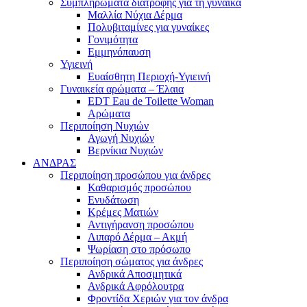
Συμπληρώματα διατροφής για τη γυναίκα
Μαλλία Νύχια Δέρμα
Πολυβιταμίνες για γυναίκες
Γονιμότητα
Εμμηνόπαυση
Υγιεινή
Ευαίσθητη Περιοχή-Υγιεινή
Γυναικεία αρώματα – Έλαια
EDT Eau de Toilette Woman
Αρώματα
Περιποίηση Νυχιών
Αγωγή Νυχιών
Βερνίκια Νυχιών
ΑΝΔΡΑΣ
Περιποίηση προσώπου για άνδρες
Καθαρισμός προσώπου
Ενυδάτωση
Κρέμες Ματιών
Αντιγήρανση προσώπου
Λιπαρό Δέρμα – Ακμή
Ψωρίαση στο πρόσωπο
Περιποίηση σώματος για άνδρες
Ανδρικά Αποσμητικά
Ανδρικά Αφρόλουτρα
Φροντίδα Χεριών για τον άνδρα