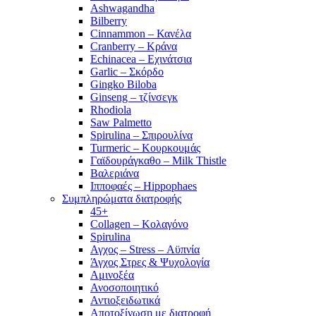
Ashwagandha
Bilberry
Cinnammon – Κανέλα
Cranberry – Κράνα
Echinacea – Εχινάτσια
Garlic – Σκόρδο
Gingko Biloba
Ginseng – τζίνσεγκ
Rhodiola
Saw Palmetto
Spirulina – Σπιρουλίνα
Turmeric – Κουρκουμάς
Γαϊδουράγκαθο – Milk Thistle
Βαλεριάνα
Ιπποφαές – Hippophaes
Συμπληρώματα διατροφής
45+
Collagen – Κολαγόνο
Spirulina
Αγχος – Stress – Αϋπνία
Άγχος Στρες & Ψυχολογία
Αμινοξέα
Ανοσοποιητικό
Αντιοξειδωτικά
Αποτοξίνωση με διατροφή