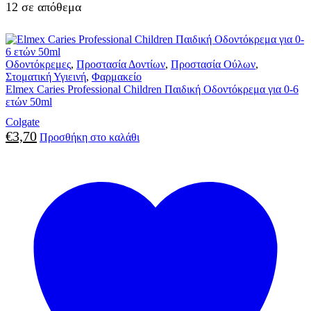
12 σε απόθεμα
Οδοντόκρεμες
,
Προστασία Δοντίων
,
Προστασία Ούλων
,
Στοματική Υγιεινή
,
Φαρμακείο
Elmex Caries Professional Children Παιδική Οδοντόκρεμα για 0-6
ετών 50ml
Colgate
€
3,70
Προσθήκη στο καλάθι