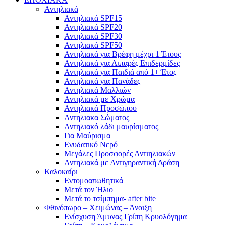
Αντηλιακά
Αντηλιακά SPF15
Αντηλιακά SPF20
Αντηλιακά SPF30
Αντηλιακά SPF50
Αντηλιακά για Βρέφη μέχρι 1 Έτους
Αντηλιακά για Λιπαρές Επιδερμίδες
Αντηλιακά για Παιδιά από 1+ Έτος
Αντηλιακά για Πανάδες
Αντηλιακά Μαλλιών
Αντηλιακά με Χρώμα
Αντηλιακά Προσώπου
Αντηλιακα Σώματος
Αντηλιακό λάδι μαυρίσματος
Για Μαύρισμα
Ενυδατικό Νερό
Μεγάλες Προσφορές Αντιηλιακών
Αντηλιακά με Αντιγηραντική Δράση
Καλοκαίρι
Εντομοαπωθητικά
Μετά τον Ήλιο
Μετά το τσίμπημα- after bite
Φθινόπωρο – Χειμώνας – Άνοιξη
Ενίσχυση Άμυνας Γρίπη Κρυολόγημα