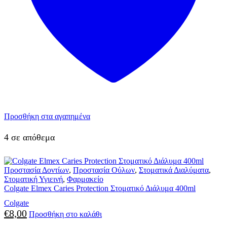
Προσθήκη στα αγαπημένα
4 σε απόθεμα
Προστασία Δοντίων
,
Προστασία Ούλων
,
Στοματικά Διαλύματα
,
Στοματική Υγιεινή
,
Φαρμακείο
Colgate Elmex Caries Protection Στοματικό Διάλυμα 400ml
Colgate
€
8,00
Προσθήκη στο καλάθι