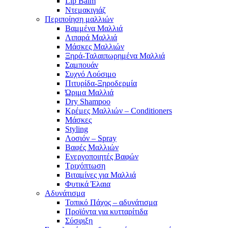
Lip Balm
Ντεμακιγιάζ
Περιποίηση μαλλιών
Βαμμένα Μαλλιά
Λιπαρά Μαλλιά
Μάσκες Μαλλιών
Ξηρά-Ταλαιπωρημένα Μαλλιά
Σαμπουάν
Συχνό Λούσιμο
Πιτυρίδα-Ξηροδερμία
Ώριμα Μαλλιά
Dry Shampoo
Κρέμες Μαλλιών – Conditioners
Μάσκες
Styling
Λοσιόν – Spray
Βαφές Μαλλιών
Ενεργοποιητές Βαφών
Τριχόπτωση
Βιταμίνες για Μαλλιά
Φυτικά Έλαια
Αδυνάτισμα
Τοπικό Πάχος – αδυνάτισμα
Προϊόντα για κυτταρίτιδα
Σύσφιξη