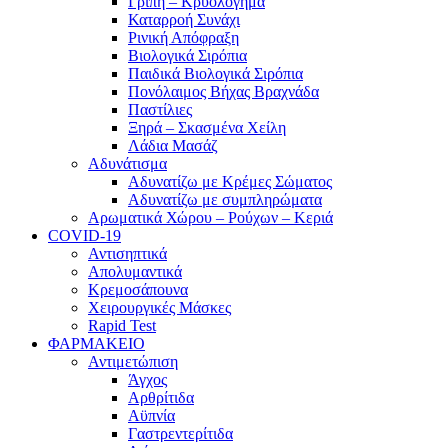
Γρίπη – Κρυολόγημα
Καταρροή Συνάχι
Ρινική Απόφραξη
Βιολογικά Σιρόπια
Παιδικά Βιολογικά Σιρόπια
Πονόλαιμος Βήχας Βραχνάδα
Παστίλιες
Ξηρά – Σκασμένα Χείλη
Λάδια Μασάζ
Αδυνάτισμα
Αδυνατίζω με Κρέμες Σώματος
Αδυνατίζω με συμπληρώματα
Αρωματικά Χώρου – Ρούχων – Κεριά
COVID-19
Αντισηπτικά
Απολυμαντικά
Κρεμοσάπουνα
Χειρουργικές Μάσκες
Rapid Test
ΦΑΡΜΑΚΕΙΟ
Αντιμετώπιση
Άγχος
Αρθρίτιδα
Αϋπνία
Γαστρεντερίτιδα