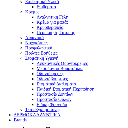
Επιδεσμικό Υλικό
Επιθέματα
Κρέμες
Αναλγητική Γέλη
Κρέμα για μασάζ
Κρυοθεραπεία
Περιποίηση Τατουαζ
Λιπαντικά
Νυχοκόπτες
Προφυλακτικά
Πρώτες Βοήθειες
Στοματική Υγιεινή
Λευκαντικές Οδοντόκρεμες
Μεσοδόντια Βουρτσάκια
Οδοντόκρεμες
Οδοντόβουρτσες
Στοματικά Διαλύματα
Παιδική Στοματική Περιποίηση
Προστασία Δοντίων
Προστασία Ούλων
Ειδική Φροντίδα
Τεστ Εγκυμοσύνης
ΔΕΡΜΟΚΑΛΛΥΝΤΙΚΑ
Brands