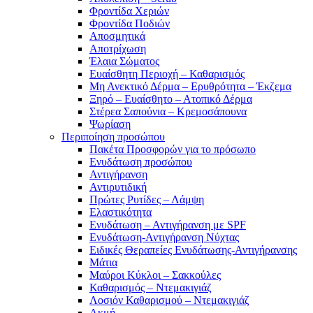
Φροντίδα Χεριών
Φροντίδα Ποδιών
Αποσμητικά
Αποτρίχωση
Έλαια Σώματος
Ευαίσθητη Περιοχή – Καθαρισμός
Μη Ανεκτικό Δέρμα – Ερυθρότητα – Έκζεμα
Ξηρό – Ευαίσθητο – Ατοπικό Δέρμα
Στέρεα Σαπούνια – Κρεμοσάπουνα
Ψωρίαση
Περιποίηση προσώπου
Πακέτα Προσφορών για το πρόσωπο
Ενυδάτωση προσώπου
Αντιγήρανση
Αντιρυτιδική
Πρώτες Ρυτίδες – Λάμψη
Ελαστικότητα
Ενυδάτωση – Αντιγήρανση με SPF
Ενυδάτωση-Αντιγήρανση Νύχτας
Ειδικές Θεραπείες Ενυδάτωσης-Αντιγήρανσης
Μάτια
Μαύροι Κύκλοι – Σακκούλες
Καθαρισμός – Ντεμακιγιάζ
Λοσιόν Καθαρισμού – Ντεμακιγιάζ
Ακμή