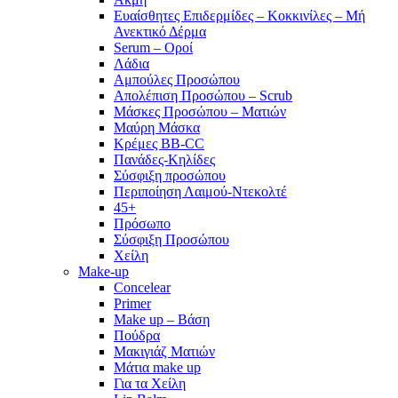
Ευαίσθητες Επιδερμίδες – Κοκκινίλες – Μή
Ανεκτικό Δέρμα
Serum – Οροί
Λάδια
Αμπούλες Προσώπου
Απολέπιση Προσώπου – Scrub
Μάσκες Προσώπου – Ματιών
Μαύρη Μάσκα
Κρέμες BB-CC
Πανάδες-Κηλίδες
Σύσφιξη προσώπου
Περιποίηση Λαιμού-Ντεκολτέ
45+
Πρόσωπο
Σύσφιξη Προσώπου
Χείλη
Make-up
Concelear
Primer
Make up – Βάση
Πούδρα
Μακιγιάζ Ματιών
Μάτια make up
Για τα Χείλη