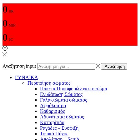
0
HR
0
MIN
0
SC
Αναζήτηση input
Αναζήτηση
ΓΥΝΑΙΚΑ
Περιποίηση σώματος
Πακέτα Προσφορών για το σώμα
Ενυδάτωση Σώματος
Γαλακτώματα σώματος
Αφρόλουτρα
Καθαρισμός
Αδυνάτισμα σώματος
Κυτταρίτιδα
Ραγάδες – Συσφιξη
Τοπικό Πάχος
Απολέπιση – Scrub