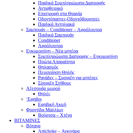
Παιδικά Συμπληρώματα Διατροφής
Αντιφθειρικό
Επιστροφή στα Θρανία
Οδοντόπαστες-Οδοντόβουρτσες
Παιδικά Αντηλιακά
Σαμπουάν – Conditioner – Αφρόλουτρα
Παιδικά Σαμπουάν
Conditioner
Αφρόλουτρα
Εγκυμοσύνη – Νέα μητέρα
Συμπληρώματα Διατροφης – Εγκυμοσύνη
Πρώτα Απαραίτητα
Θηλασμός
Περιποίηση Θηλής
Ραγάδες – Συσφιξη για μητέρες
Σύσφιξη Στήθους
Αξεσουάρ μωρού
Θηλές
‘Εφηβοι
Εφηβική Ακμή
Φροντίδα Μαλλίων
Βούρτσα – Χτένα
ΒΙΤΑΜΙΝΕΣ
Βότανα
Artichoke – Αγκινάρα