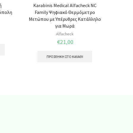
ή
Karabinis Medical Alfacheck NC
Solga
ρόπολη
Family Ψηφιακό Θερμόμετρο
Μετώπου με Υπέρυθρες Κατάλληλο
για Μωρά
Alfacheck
€
21,00
ΠΡΟΣΘΉΚΗ ΣΤΟ ΚΑΛΆΘΙ