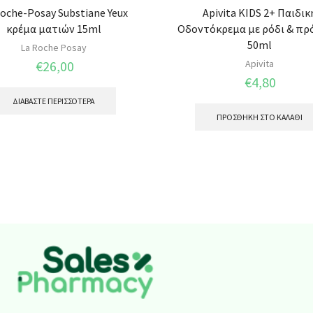
oche-Posay Substiane Yeux
Apivita KIDS 2+ Παιδικ
κρέμα ματιών 15ml
Οδοντόκρεμα με ρόδι & π
50ml
La Roche Posay
€
26,00
Apivita
€
4,80
ΔΙΑΒΆΣΤΕ ΠΕΡΙΣΣΌΤΕΡΑ
ΠΡΟΣΘΉΚΗ ΣΤΟ ΚΑΛΆΘΙ