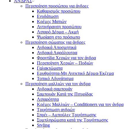
ΑΝΔΡΑΣ
Περιποίηση προσώπου για άνδρες
Καθαρισμός προσώπου
Ενυδάτωση
Κρέμες Ματιών
Αντιγήρανση προσώπου
Λιπαρό Δέρμα – Ακμή
Ψωρίαση στο πρόσωπο
Περιποίηση σώματος για άνδρες
Ανδρικά Αποσμητικά
Ανδρικά Αφρόλουτρα
Φροντίδα Χεριών για τον άνδρα
Περιποίηση Χεριών – Ποδιών
Γαλακτώματα
Ερυθρότητα-Μη Ανεκτικό Δέρμα-Έκζεμα
Τοπικό Αδυνάτισμα
Περιποίηση μαλλιών για τον άνδρα
Ανδρικά σαμπουάν
Σαμπουάν Κατά της Πιτυρίδας
Λιπαρότητα
Κρέμες Μαλλιών – Conditioners για τον άνδρα
Τριχόπτωση ανδρών
Σπρέι – Αμπούλες Τριχόπτωσης
Συμπληρώματα κατά της Τριχόπτωσης
Styling