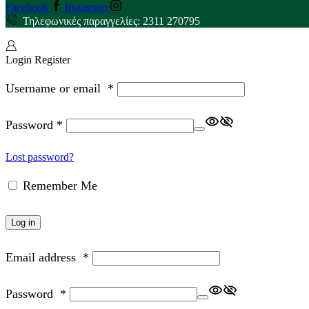
Facebook
Instagram
Τηλεφωνικές παραγγελίες: 2311 270795
Login
Register
Username or email
*
Password
*
Lost password?
Remember Me
Log in
Email address
*
Password
*