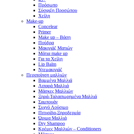
Πρόσωπο
Σύσφιξη Προσώπου
Χείλη
Make-up
Concelear
Primer
Make up – Βάση
Πούδρα
Μακιγιάζ Ματιών
Μάτια make up
Για τα Χείλη
Lip Balm
Ντεμακιγιάζ
Περιποίηση μαλλιών
Βαμμένα Μαλλιά
Λιπαρά Μαλλιά
Μάσκες Μαλλιών
Ξηρά-Ταλαιπωρημένα Μαλλιά
Σαμπουάν
Συχνό Λούσιμο
Πιτυρίδα-Ξηροδερμία
Ώριμα Μαλλιά
Dry Shampoo
Κρέμες Μαλλιών – Conditioners