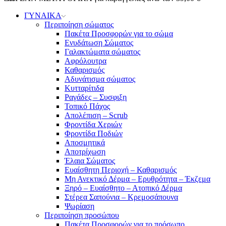
ΓΥΝΑΙΚΑ
Περιποίηση σώματος
Πακέτα Προσφορών για το σώμα
Ενυδάτωση Σώματος
Γαλακτώματα σώματος
Αφρόλουτρα
Καθαρισμός
Αδυνάτισμα σώματος
Κυτταρίτιδα
Ραγάδες – Συσφιξη
Τοπικό Πάχος
Απολέπιση – Scrub
Φροντίδα Χεριών
Φροντίδα Ποδιών
Αποσμητικά
Αποτρίχωση
Έλαια Σώματος
Ευαίσθητη Περιοχή – Καθαρισμός
Μη Ανεκτικό Δέρμα – Ερυθρότητα – Έκζεμα
Ξηρό – Ευαίσθητο – Ατοπικό Δέρμα
Στέρεα Σαπούνια – Κρεμοσάπουνα
Ψωρίαση
Περιποίηση προσώπου
Πακέτα Προσφορών για το πρόσωπο