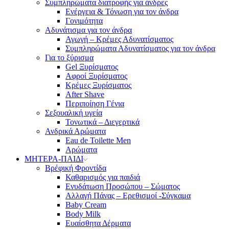
Συμπληρώματα διατροφής για άνδρες
Ενέργεια & Τόνωση για τον άνδρα
Γονιμότητα
Αδυνάτισμα για τον άνδρα
Αγωγή – Κρέμες Αδυνατίσματος
Συμπληρώματα Αδυνατίσματος για τον άνδρα
Για το ξύρισμα
Gel Ξυρίσματος
Αφροί Ξυρίσματος
Κρέμες Ξυρίσματος
After Shave
Περιποίηση Γένια
Σεξουαλική υγεία
Τονωτικά – Διεγερτικά
Ανδρικά Αρώματα
Eau de Toilette Men
Αρώματα
ΜΗΤΕΡΑ-ΠΑΙΔΙ
Βρέφική Φροντίδα
Καθαρισμός για παιδιά
Ενυδάτωση Προσώπου – Σώματος
Αλλαγή Πάνας – Ερεθισμοί -Σύγκαμα
Baby Cream
Body Milk
Ευαίσθητα Δέρματα