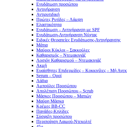
Ενυδάτωση προσώπου
Αντιγήρανση
Αντιρυτιδική
Πρώτες Ρυτίδες – Λάμψη
Ελαστικότητα
Ενυδάτωση – Αντιγήρανση με SPF
Ενυδάτωση-Αντιγήρανση Νύχτας
Ειδικές Θεραπείες Ενυδάτωσης-Αντιγήρανσης
Μάτια
Μαύροι Κύκλοι – Σακκούλες
Καθαρισμός – Ντεμακιγιάζ
Λοσιόν Καθαρισμού – Ντεμακιγιάζ
Ακμή
Ευαίσθητες Επιδερμίδες – Κοκκινίλες – Μή Ανεκ
Serum – Οροί
Λάδια
Αμπούλες Προσώπου
Απολέπιση Προσώπου – Scrub
Μάσκες Προσώπου – Ματιών
Μαύρη Μάσκα
Κρέμες BB-CC
Πανάδες-Κηλίδες
Σύσφιξη προσώπου
Περιποίηση Λαιμού-Ντεκολτέ
45+