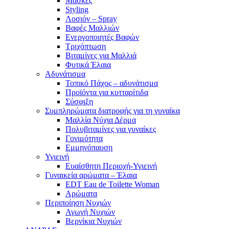
Μάσκες
Styling
Λοσιόν – Spray
Βαφές Μαλλιών
Ενεργοποιητές Βαφών
Τριχόπτωση
Βιταμίνες για Μαλλιά
Φυτικά Έλαια
Αδυνάτισμα
Τοπικό Πάχος – αδυνάτισμα
Προϊόντα για κυτταρίτιδα
Σύσφιξη
Συμπληρώματα διατροφής για τη γυναίκα
Μαλλία Νύχια Δέρμα
Πολυβιταμίνες για γυναίκες
Γονιμότητα
Εμμηνόπαυση
Υγιεινή
Ευαίσθητη Περιοχή-Υγιεινή
Γυναικεία αρώματα – Έλαια
EDT Eau de Toilette Woman
Αρώματα
Περιποίηση Νυχιών
Αγωγή Νυχιών
Βερνίκια Νυχιών