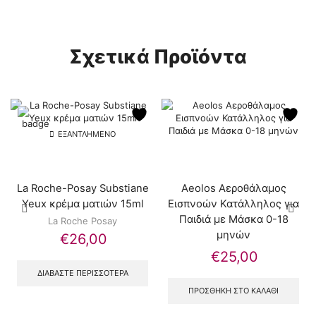
Σχετικά Προϊόντα
ΕΞΑΝΤΛΗΜΈΝΟ
La Roche-Posay Substiane
Aeolos Αεροθάλαμος
Yeux κρέμα ματιών 15ml
Εισπνοών Κατάλληλος για
Παιδιά με Μάσκα 0-18
La Roche Posay
μηνών
€
26,00
€
25,00
ΔΙΑΒΆΣΤΕ ΠΕΡΙΣΣΌΤΕΡΑ
ΠΡΟΣΘΉΚΗ ΣΤΟ ΚΑΛΆΘΙ