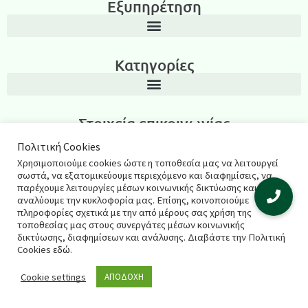
Εξυπηρέτηση
Κατηγορίες
Στοιχεία επικοινωνίας
Λεωνίδα Ιασωνίδου 3, Περιοχή Καμάρα, Θεσσαλονίκη T.K.: 54635
Πολιτική Cookies
Χρησιμοποιούμε cookies ώστε η τοποθεσία μας να λειτουργεί
2311270795
σωστά, να εξατομικεύουμε περιεχόμενο και διαφημίσεις, να
παρέχουμε λειτουργίες μέσων κοινωνικής δικτύωσης και να
salespharmacyshop@gmail.com
αναλύουμε την κυκλοφορία μας. Επίσης, κοινοποιούμε
πληροφορίες σχετικά με την από μέρους σας χρήση της
τοποθεσίας μας στους συνεργάτες μέσων κοινωνικής
δικτύωσης, διαφημίσεων και ανάλυσης. Διαβάστε την Πολιτική
© 2021 salespharmacy.gr – Σχεδιασμός & κατασκευή
Cookies
εδώ
.
ιστοσελίδας
Respect Web
Cookie settings
ΑΠΟΔΟΧΗ