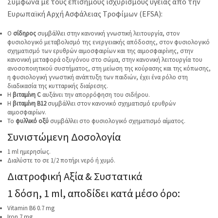
Σύμφωνα με τους επίσημους ισχυρισμούς υγείας από την
Ευρωπαϊκή Αρχή Ασφάλειας Τροφίμων (EFSA):
Ο
σίδηρος
συμβάλλει στην κανονική γνωστική λειτουργία, στον
φυσιολογικό μεταβολισμό της ενεργειακής απόδοσης, στον φυσιολογικό
σχηματισμό των ερυθρών αιμοσφαιρίων και της αιμοσφαιρίνης, στην
κανονική μεταφορά οξυγόνου στο σώμα, στην κανονική λειτουργία του
ανοσοποιητικού συστήματος, στη μείωση της κούρασης και της κόπωσης,
η φυσιολογική γνωστική ανάπτυξη των παιδιών, έχει ένα ρόλο στη
διαδικασία της κυτταρικής διαίρεσης.
Η
βιταμίνη C
αυξάνει την απορρόφηση του σιδήρου.
Η
βιταμίνη Β12
συμβάλλει στον κανονικό σχηματισμό ερυθρών
αιμοσφαιρίων.
Το
φυλλικό οξύ
συμβάλλει στο φυσιολογικό σχηματισμό αίματος.
Συνιστώμενη Δοσολογία
1 ml ημερησίως.
Διαλύστε το σε 1/2 ποτήρι νερό ή χυμό.
Διατροφική Αξία & Συστατικά
1 δόση, 1 ml, αποδίδει κατά μέσο όρο:
Vitamin B6 0.7 mg
Iron 7 mg