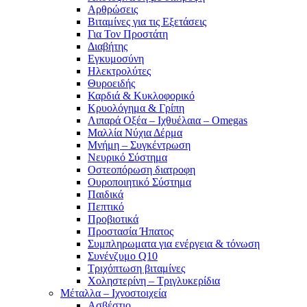
Αρθρώσεις
Βιταμίνες για τις Εξετάσεις
Για Τον Προστάτη
Διαβήτης
Εγκυμοσύνη
Ηλεκτρολύτες
Θυροειδής
Καρδιά & Κυκλοφορικό
Κρυολόγημα & Γρίπη
Λιπαρά Οξέα – Ιχθυέλαια – Omegas
Μαλλία Νύχια Δέρμα
Μνήμη – Συγκέντρωση
Νευρικό Σύστημα
Οστεοπόρωση διατροφη
Ουροποιητικό Σύστημα
Παιδικά
Πεπτικό
Προβιοτικά
Προστασία Ήπατος
Συμπληρωματα για ενέργεια & τόνωση
Συνένζυμο Q10
Τριχόπτωση βιταμίνες
Χοληστερίνη – Τριγλυκερίδια
Μέταλλα – Ιχνοστοιχεία
Ασβέστιο