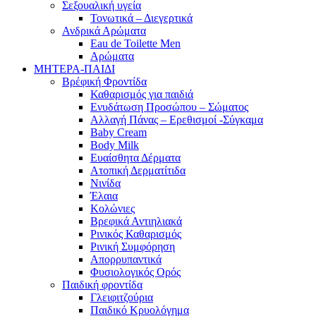
Σεξουαλική υγεία
Τονωτικά – Διεγερτικά
Ανδρικά Αρώματα
Eau de Toilette Men
Αρώματα
ΜΗΤΕΡΑ-ΠΑΙΔΙ
Βρέφική Φροντίδα
Καθαρισμός για παιδιά
Ενυδάτωση Προσώπου – Σώματος
Αλλαγή Πάνας – Ερεθισμοί -Σύγκαμα
Baby Cream
Body Milk
Ευαίσθητα Δέρματα
Ατοπική Δερματίτιδα
Νινίδα
Έλαια
Κολώνιες
Βρεφικά Αντιηλιακά
Ρινικός Καθαρισμός
Ρινική Συμφόρηση
Απορρυπαντικά
Φυσιολογικός Ορός
Παιδική φροντίδα
Γλειφιτζούρια
Παιδικό Κρυολόγημα