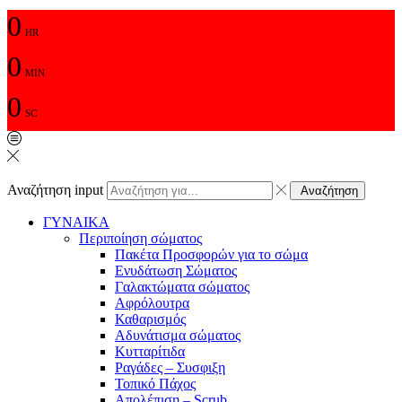
0
HR
0
MIN
0
SC
Αναζήτηση input
Αναζήτηση
ΓΥΝΑΙΚΑ
Περιποίηση σώματος
Πακέτα Προσφορών για το σώμα
Ενυδάτωση Σώματος
Γαλακτώματα σώματος
Αφρόλουτρα
Καθαρισμός
Αδυνάτισμα σώματος
Κυτταρίτιδα
Ραγάδες – Συσφιξη
Τοπικό Πάχος
Απολέπιση – Scrub