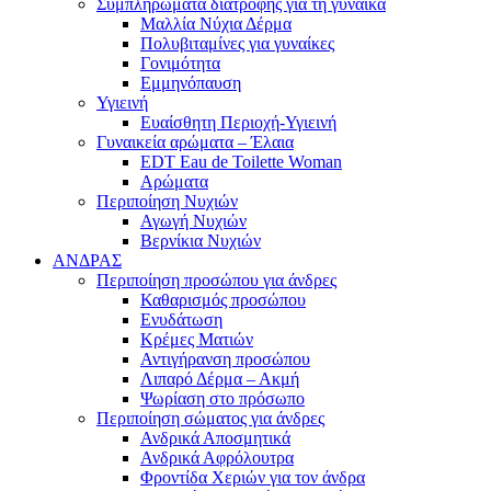
Συμπληρώματα διατροφής για τη γυναίκα
Μαλλία Νύχια Δέρμα
Πολυβιταμίνες για γυναίκες
Γονιμότητα
Εμμηνόπαυση
Υγιεινή
Ευαίσθητη Περιοχή-Υγιεινή
Γυναικεία αρώματα – Έλαια
EDT Eau de Toilette Woman
Αρώματα
Περιποίηση Νυχιών
Αγωγή Νυχιών
Βερνίκια Νυχιών
ΑΝΔΡΑΣ
Περιποίηση προσώπου για άνδρες
Καθαρισμός προσώπου
Ενυδάτωση
Κρέμες Ματιών
Αντιγήρανση προσώπου
Λιπαρό Δέρμα – Ακμή
Ψωρίαση στο πρόσωπο
Περιποίηση σώματος για άνδρες
Ανδρικά Αποσμητικά
Ανδρικά Αφρόλουτρα
Φροντίδα Χεριών για τον άνδρα