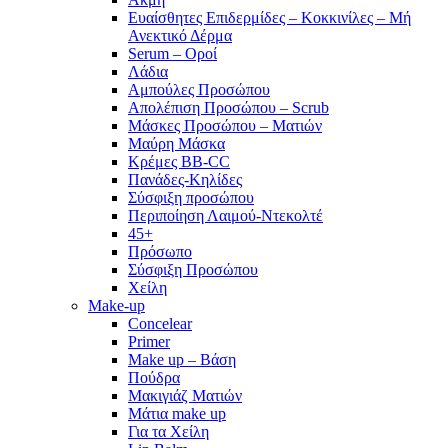
Ευαίσθητες Επιδερμίδες – Κοκκινίλες – Μή
Ανεκτικό Δέρμα
Serum – Οροί
Λάδια
Αμπούλες Προσώπου
Απολέπιση Προσώπου – Scrub
Μάσκες Προσώπου – Ματιών
Μαύρη Μάσκα
Κρέμες BB-CC
Πανάδες-Κηλίδες
Σύσφιξη προσώπου
Περιποίηση Λαιμού-Ντεκολτέ
45+
Πρόσωπο
Σύσφιξη Προσώπου
Χείλη
Make-up
Concelear
Primer
Make up – Βάση
Πούδρα
Μακιγιάζ Ματιών
Μάτια make up
Για τα Χείλη