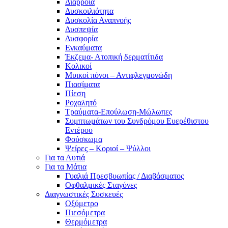
Διάρροια
Δυσκοιλιότητα
Δυσκολία Αναπνοής
Δυσπεψία
Δυσφορία
Εγκαύματα
Έκζεμα- Ατοπική δερματίτιδα
Κολικοί
Μυικοί πόνοι – Αντιφλεγμονώδη
Πιασίματα
Πίεση
Ροχαλητό
Τραύματα-Επούλωση-Μώλωπες
Συμπτωμάτων του Συνδρόμου Ευερέθιστου
Εντέρου
Φούσκωμα
Ψείρες – Κοριοί – Ψύλλοι
Για τα Αυτιά
Για τα Μάτια
Γυαλιά Πρεσβυωπίας / Διαβάσματος
Οφθαλμικές Σταγόνες
Διαγνωστικές Συσκευές
Οξύμετρο
Πιεσόμετρα
Θερμόμετρα