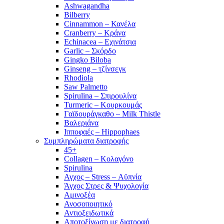
Ashwagandha
Bilberry
Cinnammon – Κανέλα
Cranberry – Κράνα
Echinacea – Εχινάτσια
Garlic – Σκόρδο
Gingko Biloba
Ginseng – τζίνσεγκ
Rhodiola
Saw Palmetto
Spirulina – Σπιρουλίνα
Turmeric – Κουρκουμάς
Γαϊδουράγκαθο – Milk Thistle
Βαλεριάνα
Ιπποφαές – Hippophaes
Συμπληρώματα διατροφής
45+
Collagen – Κολαγόνο
Spirulina
Αγχος – Stress – Αϋπνία
Άγχος Στρες & Ψυχολογία
Αμινοξέα
Ανοσοποιητικό
Αντιοξειδωτικά
Αποτοξίνωση με διατροφή