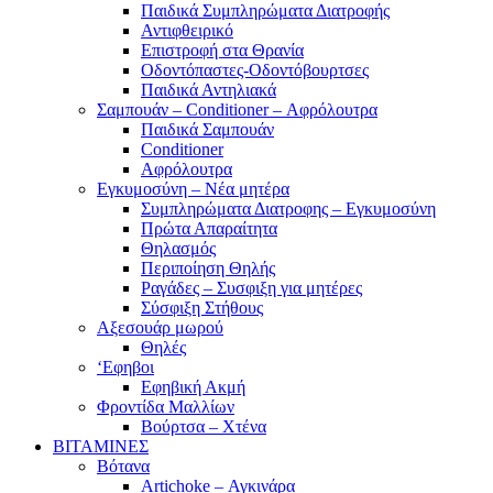
Παιδικά Συμπληρώματα Διατροφής
Αντιφθειρικό
Επιστροφή στα Θρανία
Οδοντόπαστες-Οδοντόβουρτσες
Παιδικά Αντηλιακά
Σαμπουάν – Conditioner – Αφρόλουτρα
Παιδικά Σαμπουάν
Conditioner
Αφρόλουτρα
Εγκυμοσύνη – Νέα μητέρα
Συμπληρώματα Διατροφης – Εγκυμοσύνη
Πρώτα Απαραίτητα
Θηλασμός
Περιποίηση Θηλής
Ραγάδες – Συσφιξη για μητέρες
Σύσφιξη Στήθους
Αξεσουάρ μωρού
Θηλές
‘Εφηβοι
Εφηβική Ακμή
Φροντίδα Μαλλίων
Βούρτσα – Χτένα
ΒΙΤΑΜΙΝΕΣ
Βότανα
Artichoke – Αγκινάρα