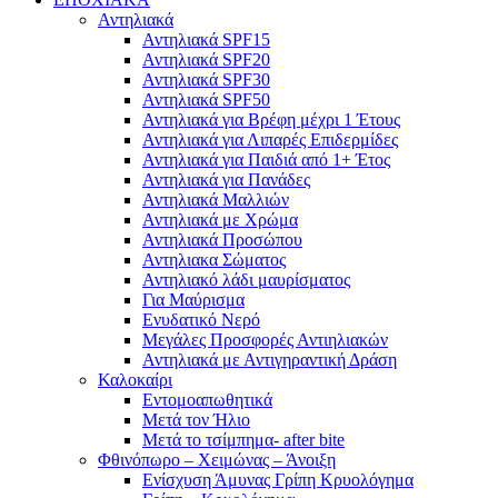
Αντηλιακά
Αντηλιακά SPF15
Αντηλιακά SPF20
Αντηλιακά SPF30
Αντηλιακά SPF50
Αντηλιακά για Βρέφη μέχρι 1 Έτους
Αντηλιακά για Λιπαρές Επιδερμίδες
Αντηλιακά για Παιδιά από 1+ Έτος
Αντηλιακά για Πανάδες
Αντηλιακά Μαλλιών
Αντηλιακά με Χρώμα
Αντηλιακά Προσώπου
Αντηλιακα Σώματος
Αντηλιακό λάδι μαυρίσματος
Για Μαύρισμα
Ενυδατικό Νερό
Μεγάλες Προσφορές Αντιηλιακών
Αντηλιακά με Αντιγηραντική Δράση
Καλοκαίρι
Εντομοαπωθητικά
Μετά τον Ήλιο
Μετά το τσίμπημα- after bite
Φθινόπωρο – Χειμώνας – Άνοιξη
Ενίσχυση Άμυνας Γρίπη Κρυολόγημα