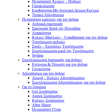
Περιποίηση Χεριών – Ποδιών
Γαλακτώματα
Ερυθρότητα-Μη Ανεκτικό Δέρμα-Έκζεμα
Τοπικό Αδυνάτισμα
Περιποίηση μαλλιών για τον άνδρα
Ανδρικά σαμπουάν
Σαμπουάν Κατά της Πιτυρίδας
Λιπαρότητα
Κρέμες Μαλλιών – Conditioners για τον άνδρα
Τριχόπτωση ανδρών
Σπρέι – Αμπούλες Τριχόπτωσης
Συμπληρώματα κατά της Τριχόπτωσης
Styling
Συμπληρώματα διατροφής για άνδρες
Ενέργεια & Τόνωση για τον άνδρα
Γονιμότητα
Αδυνάτισμα για τον άνδρα
Αγωγή – Κρέμες Αδυνατίσματος
Συμπληρώματα Αδυνατίσματος για τον άνδρα
Για το ξύρισμα
Gel Ξυρίσματος
Αφροί Ξυρίσματος
Κρέμες Ξυρίσματος
After Shave
Περιποίηση Γένια