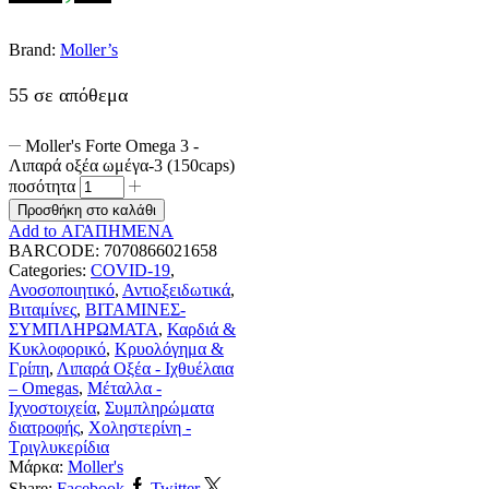
Brand:
Moller’s
55 σε απόθεμα
Moller's Forte Omega 3 -
Λιπαρά οξέα ωμέγα-3 (150caps)
ποσότητα
Προσθήκη στο καλάθι
Add to ΑΓΑΠΗΜΕΝΑ
BARCODE:
7070866021658
Categories:
COVID-19
,
Ανοσοποιητικό
,
Αντιοξειδωτικά
,
Βιταμίνες
,
ΒΙΤΑΜΙΝΕΣ-
ΣΥΜΠΛΗΡΩΜΑΤΑ
,
Καρδιά &
Κυκλοφορικό
,
Κρυολόγημα &
Γρίπη
,
Λιπαρά Οξέα - Ιχθυέλαια
– Omegas
,
Μέταλλα -
Ιχνοστοιχεία
,
Συμπληρώματα
διατροφής
,
Χοληστερίνη -
Τριγλυκερίδια
Μάρκα:
Moller's
Share:
Facebook
Twitter