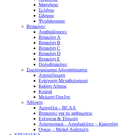
Μαγνήσιο
Σελήνιο
Σίδηρος
Ψευδάργυρος
Βιταμίνες
Αναβράζουσες
Βιταμίνη A
Βιταμίνη B
Βιταμίνη C
Βιταμίνη D
Βιταμίνη E
Πολυβιταμίνες
Συμπληρώματα Αδυνατίσματος
Αποτοξίνωση
Ενίσχυση Μεταβολισμού
Καύση Λίπους
Κοιλιά
Μείωση Όρεξης
Άθληση
Αμινοξέα – BCAA
Βιταμινες για τις αρθρωσεις
Ενέργεια & Τόνωση
Λιποτροπικά – Λιποδιαλύτες – Καρνιτίνη
Όγκος – Μυϊκή Ανάπτυξη
ΕΠΟΧΙΑΚΑ