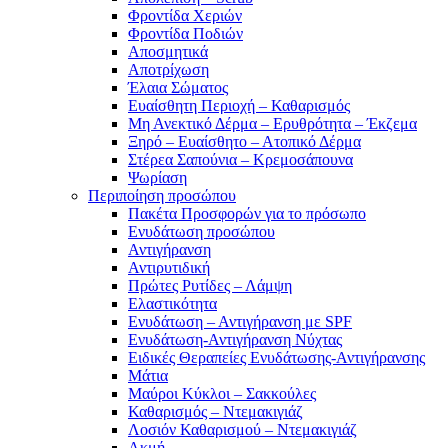
Φροντίδα Χεριών
Φροντίδα Ποδιών
Αποσμητικά
Αποτρίχωση
Έλαια Σώματος
Ευαίσθητη Περιοχή – Καθαρισμός
Μη Ανεκτικό Δέρμα – Ερυθρότητα – Έκζεμα
Ξηρό – Ευαίσθητο – Ατοπικό Δέρμα
Στέρεα Σαπούνια – Κρεμοσάπουνα
Ψωρίαση
Περιποίηση προσώπου
Πακέτα Προσφορών για το πρόσωπο
Ενυδάτωση προσώπου
Αντιγήρανση
Αντιρυτιδική
Πρώτες Ρυτίδες – Λάμψη
Ελαστικότητα
Ενυδάτωση – Αντιγήρανση με SPF
Ενυδάτωση-Αντιγήρανση Νύχτας
Ειδικές Θεραπείες Ενυδάτωσης-Αντιγήρανσης
Μάτια
Μαύροι Κύκλοι – Σακκούλες
Καθαρισμός – Ντεμακιγιάζ
Λοσιόν Καθαρισμού – Ντεμακιγιάζ
Ακμή