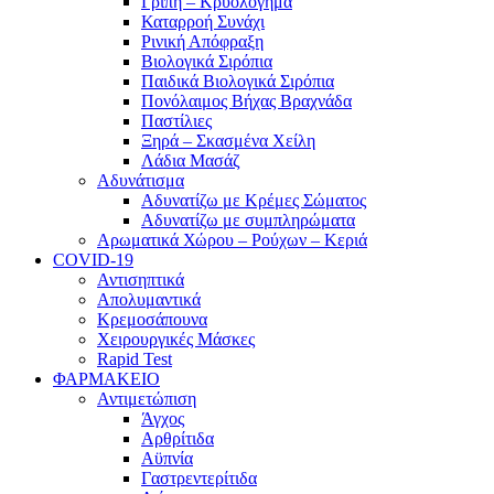
Γρίπη – Κρυολόγημα
Καταρροή Συνάχι
Ρινική Απόφραξη
Βιολογικά Σιρόπια
Παιδικά Βιολογικά Σιρόπια
Πονόλαιμος Βήχας Βραχνάδα
Παστίλιες
Ξηρά – Σκασμένα Χείλη
Λάδια Μασάζ
Αδυνάτισμα
Αδυνατίζω με Κρέμες Σώματος
Αδυνατίζω με συμπληρώματα
Αρωματικά Χώρου – Ρούχων – Κεριά
COVID-19
Αντισηπτικά
Απολυμαντικά
Κρεμοσάπουνα
Χειρουργικές Μάσκες
Rapid Test
ΦΑΡΜΑΚΕΙΟ
Αντιμετώπιση
Άγχος
Αρθρίτιδα
Αϋπνία
Γαστρεντερίτιδα