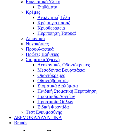
Επιδεσμικό Υλικό
Επιθέματα
Κρέμες
Αναλγητική Γέλη
Κρέμα για μασάζ
Κρυοθεραπεία
Περιποίηση Τατουαζ
Λιπαντικά
Νυχοκόπτες
Προφυλακτικά
Πρώτες Βοήθειες
Στοματική Υγιεινή
Λευκαντικές Οδοντόκρεμες
Μεσοδόντια Βουρτσάκια
Οδοντόκρεμες
Οδοντόβουρτσες
Στοματικά Διαλύματα
Παιδική Στοματική Περιποίηση
Προστασία Δοντίων
Προστασία Ούλων
Ειδική Φροντίδα
Τεστ Εγκυμοσύνης
ΔΕΡΜΟΚΑΛΛΥΝΤΙΚΑ
Brands