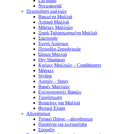
Lip Balm
Ντεμακιγιάζ
Περιποίηση μαλλιών
Βαμμένα Μαλλιά
Λιπαρά Μαλλιά
Μάσκες Μαλλιών
Ξηρά-Ταλαιπωρημένα Μαλλιά
Σαμπουάν
Συχνό Λούσιμο
Πιτυρίδα-Ξηροδερμία
Ώριμα Μαλλιά
Dry Shampoo
Κρέμες Μαλλιών – Conditioners
Μάσκες
Styling
Λοσιόν – Spray
Βαφές Μαλλιών
Ενεργοποιητές Βαφών
Τριχόπτωση
Βιταμίνες για Μαλλιά
Φυτικά Έλαια
Αδυνάτισμα
Τοπικό Πάχος – αδυνάτισμα
Προϊόντα για κυτταρίτιδα
Σύσφιξη