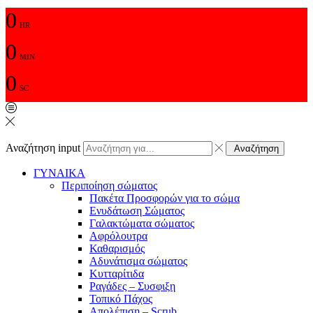
0
HR
0
MIN
0
SC
Αναζήτηση input
Αναζήτηση
ΓΥΝΑΙΚΑ
Περιποίηση σώματος
Πακέτα Προσφορών για το σώμα
Ενυδάτωση Σώματος
Γαλακτώματα σώματος
Αφρόλουτρα
Καθαρισμός
Αδυνάτισμα σώματος
Κυτταρίτιδα
Ραγάδες – Συσφιξη
Τοπικό Πάχος
Απολέπιση – Scrub