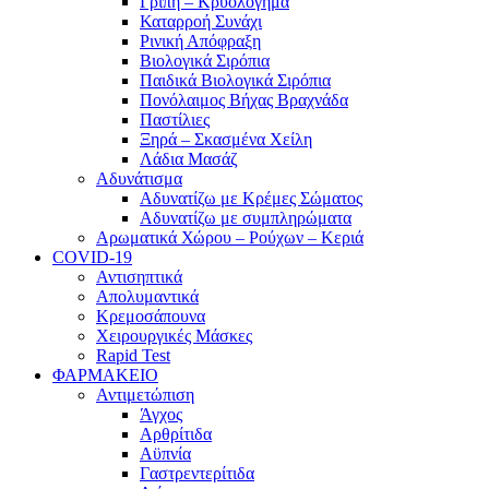
Γρίπη – Κρυολόγημα
Καταρροή Συνάχι
Ρινική Απόφραξη
Βιολογικά Σιρόπια
Παιδικά Βιολογικά Σιρόπια
Πονόλαιμος Βήχας Βραχνάδα
Παστίλιες
Ξηρά – Σκασμένα Χείλη
Λάδια Μασάζ
Αδυνάτισμα
Αδυνατίζω με Κρέμες Σώματος
Αδυνατίζω με συμπληρώματα
Αρωματικά Χώρου – Ρούχων – Κεριά
COVID-19
Αντισηπτικά
Απολυμαντικά
Κρεμοσάπουνα
Χειρουργικές Μάσκες
Rapid Test
ΦΑΡΜΑΚΕΙΟ
Αντιμετώπιση
Άγχος
Αρθρίτιδα
Αϋπνία
Γαστρεντερίτιδα