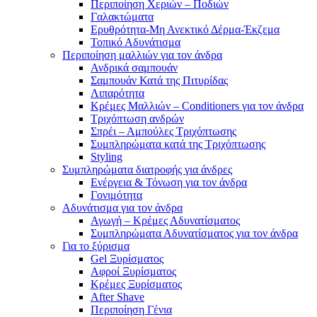
Περιποίηση Χεριών – Ποδιών
Γαλακτώματα
Ερυθρότητα-Μη Ανεκτικό Δέρμα-Έκζεμα
Τοπικό Αδυνάτισμα
Περιποίηση μαλλιών για τον άνδρα
Ανδρικά σαμπουάν
Σαμπουάν Κατά της Πιτυρίδας
Λιπαρότητα
Κρέμες Μαλλιών – Conditioners για τον άνδρα
Τριχόπτωση ανδρών
Σπρέι – Αμπούλες Τριχόπτωσης
Συμπληρώματα κατά της Τριχόπτωσης
Styling
Συμπληρώματα διατροφής για άνδρες
Ενέργεια & Τόνωση για τον άνδρα
Γονιμότητα
Αδυνάτισμα για τον άνδρα
Αγωγή – Κρέμες Αδυνατίσματος
Συμπληρώματα Αδυνατίσματος για τον άνδρα
Για το ξύρισμα
Gel Ξυρίσματος
Αφροί Ξυρίσματος
Κρέμες Ξυρίσματος
After Shave
Περιποίηση Γένια