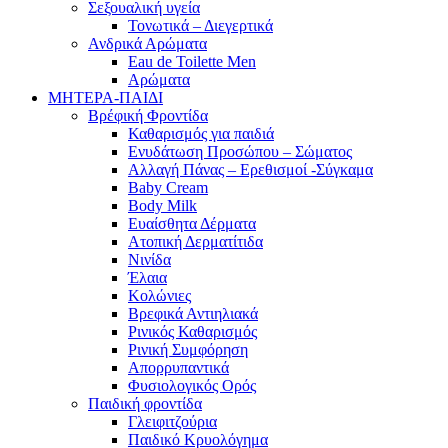
Σεξουαλική υγεία
Τονωτικά – Διεγερτικά
Ανδρικά Αρώματα
Eau de Toilette Men
Αρώματα
ΜΗΤΕΡΑ-ΠΑΙΔΙ
Βρέφική Φροντίδα
Καθαρισμός για παιδιά
Ενυδάτωση Προσώπου – Σώματος
Αλλαγή Πάνας – Ερεθισμοί -Σύγκαμα
Baby Cream
Body Milk
Ευαίσθητα Δέρματα
Ατοπική Δερματίτιδα
Νινίδα
Έλαια
Κολώνιες
Βρεφικά Αντιηλιακά
Ρινικός Καθαρισμός
Ρινική Συμφόρηση
Απορρυπαντικά
Φυσιολογικός Ορός
Παιδική φροντίδα
Γλειφιτζούρια
Παιδικό Κρυολόγημα