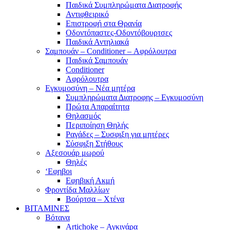
Παιδικά Συμπληρώματα Διατροφής
Αντιφθειρικό
Επιστροφή στα Θρανία
Οδοντόπαστες-Οδοντόβουρτσες
Παιδικά Αντηλιακά
Σαμπουάν – Conditioner – Αφρόλουτρα
Παιδικά Σαμπουάν
Conditioner
Αφρόλουτρα
Εγκυμοσύνη – Νέα μητέρα
Συμπληρώματα Διατροφης – Εγκυμοσύνη
Πρώτα Απαραίτητα
Θηλασμός
Περιποίηση Θηλής
Ραγάδες – Συσφιξη για μητέρες
Σύσφιξη Στήθους
Αξεσουάρ μωρού
Θηλές
‘Εφηβοι
Εφηβική Ακμή
Φροντίδα Μαλλίων
Βούρτσα – Χτένα
ΒΙΤΑΜΙΝΕΣ
Βότανα
Artichoke – Αγκινάρα