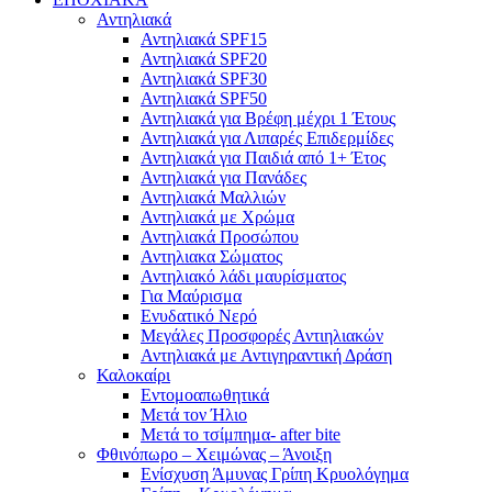
Αντηλιακά
Αντηλιακά SPF15
Αντηλιακά SPF20
Αντηλιακά SPF30
Αντηλιακά SPF50
Αντηλιακά για Βρέφη μέχρι 1 Έτους
Αντηλιακά για Λιπαρές Επιδερμίδες
Αντηλιακά για Παιδιά από 1+ Έτος
Αντηλιακά για Πανάδες
Αντηλιακά Μαλλιών
Αντηλιακά με Χρώμα
Αντηλιακά Προσώπου
Αντηλιακα Σώματος
Αντηλιακό λάδι μαυρίσματος
Για Μαύρισμα
Ενυδατικό Νερό
Μεγάλες Προσφορές Αντιηλιακών
Αντηλιακά με Αντιγηραντική Δράση
Καλοκαίρι
Εντομοαπωθητικά
Μετά τον Ήλιο
Μετά το τσίμπημα- after bite
Φθινόπωρο – Χειμώνας – Άνοιξη
Ενίσχυση Άμυνας Γρίπη Κρυολόγημα