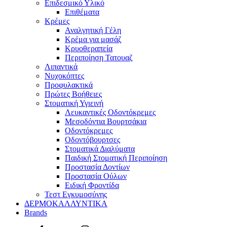
Επιδεσμικό Υλικό
Επιθέματα
Κρέμες
Αναλγητική Γέλη
Κρέμα για μασάζ
Κρυοθεραπεία
Περιποίηση Τατουαζ
Λιπαντικά
Νυχοκόπτες
Προφυλακτικά
Πρώτες Βοήθειες
Στοματική Υγιεινή
Λευκαντικές Οδοντόκρεμες
Μεσοδόντια Βουρτσάκια
Οδοντόκρεμες
Οδοντόβουρτσες
Στοματικά Διαλύματα
Παιδική Στοματική Περιποίηση
Προστασία Δοντίων
Προστασία Ούλων
Ειδική Φροντίδα
Τεστ Εγκυμοσύνης
ΔΕΡΜΟΚΑΛΛΥΝΤΙΚΑ
Brands