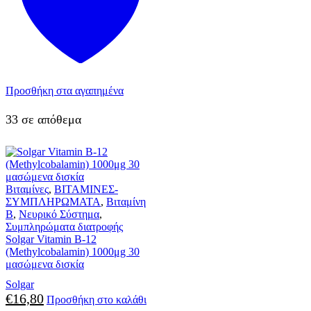
Προσθήκη στα αγαπημένα
33 σε απόθεμα
Βιταμίνες
,
ΒΙΤΑΜΙΝΕΣ-
ΣΥΜΠΛΗΡΩΜΑΤΑ
,
Βιταμίνη
B
,
Νευρικό Σύστημα
,
Συμπληρώματα διατροφής
Solgar Vitamin B-12
(Methylcobalamin) 1000μg 30
μασώμενα δισκία
Solgar
€
16,80
Προσθήκη στο καλάθι