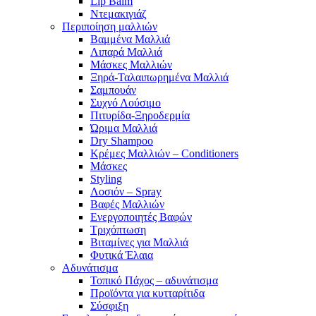
Lip Balm
Ντεμακιγιάζ
Περιποίηση μαλλιών
Βαμμένα Μαλλιά
Λιπαρά Μαλλιά
Μάσκες Μαλλιών
Ξηρά-Ταλαιπωρημένα Μαλλιά
Σαμπουάν
Συχνό Λούσιμο
Πιτυρίδα-Ξηροδερμία
Ώριμα Μαλλιά
Dry Shampoo
Κρέμες Μαλλιών – Conditioners
Μάσκες
Styling
Λοσιόν – Spray
Βαφές Μαλλιών
Ενεργοποιητές Βαφών
Τριχόπτωση
Βιταμίνες για Μαλλιά
Φυτικά Έλαια
Αδυνάτισμα
Τοπικό Πάχος – αδυνάτισμα
Προϊόντα για κυτταρίτιδα
Σύσφιξη