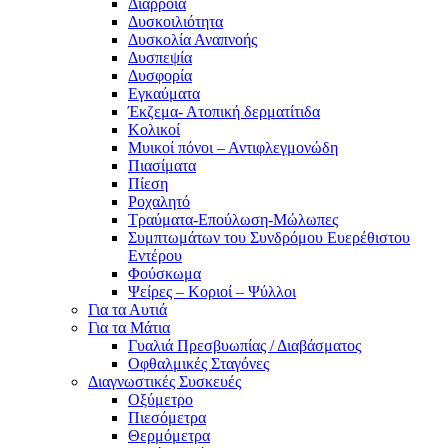
Διάρροια
Δυσκοιλιότητα
Δυσκολία Αναπνοής
Δυσπεψία
Δυσφορία
Εγκαύματα
Έκζεμα- Ατοπική δερματίτιδα
Κολικοί
Μυικοί πόνοι – Αντιφλεγμονώδη
Πιασίματα
Πίεση
Ροχαλητό
Τραύματα-Επούλωση-Μώλωπες
Συμπτωμάτων του Συνδρόμου Ευερέθιστου
Εντέρου
Φούσκωμα
Ψείρες – Κοριοί – Ψύλλοι
Για τα Αυτιά
Για τα Μάτια
Γυαλιά Πρεσβυωπίας / Διαβάσματος
Οφθαλμικές Σταγόνες
Διαγνωστικές Συσκευές
Οξύμετρο
Πιεσόμετρα
Θερμόμετρα