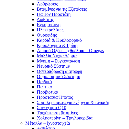
Αρθρώσεις
Βιταμίνες για τις Εξετάσεις
Για Τον Προστάτη
Διαβήτης
Εγκυμοσύνη
Ηλεκτρολύτες
Θυροειδής
Καρδιά & Κυκλοφορικό
Κρυολόγημα & Γρίπη
Λιπαρά Οξέα – Ιχθυέλαια – Omegas
Μαλλία Νύχια Δέρμα
Μνήμη – Συγκέντρωση
Νευρικό Σύστημα
Οστεοπόρωση διατροφη
Ουροποιητικό Σύστημα
Παιδικά
Πεπτικό
Προβιοτικά
Προστασία Ήπατος
Συμπληρωματα για ενέργεια & τόνωση
Συνένζυμο Q10
Τριχόπτωση βιταμίνες
Χοληστερίνη – Τριγλυκερίδια
Μέταλλα – Ιχνοστοιχεία
Ασβέστιο