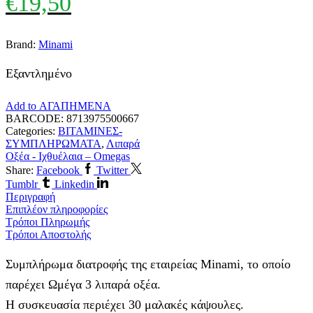
€
19,50
Brand:
Minami
Εξαντλημένο
Add to ΑΓΑΠΗΜΕΝΑ
BARCODE:
8713975500667
Categories:
ΒΙΤΑΜΙΝΕΣ-
ΣΥΜΠΛΗΡΩΜΑΤΑ
,
Λιπαρά
Οξέα - Ιχθυέλαια – Omegas
Share:
Facebook
Twitter
Tumblr
Linkedin
Περιγραφή
Επιπλέον πληροφορίες
Τρόποι Πληρωμής
Τρόποι Αποστολής
Συμπλήρωμα διατροφής της εταιρείας Minami, το οποίο
παρέχει Ωμέγα 3 λιπαρά οξέα.
Η συσκευασία περιέχει 30 μαλακές κάψουλες.