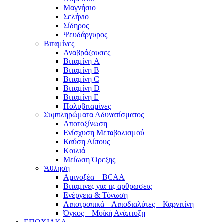
Μαγνήσιο
Σελήνιο
Σίδηρος
Ψευδάργυρος
Βιταμίνες
Αναβράζουσες
Βιταμίνη A
Βιταμίνη B
Βιταμίνη C
Βιταμίνη D
Βιταμίνη E
Πολυβιταμίνες
Συμπληρώματα Αδυνατίσματος
Αποτοξίνωση
Ενίσχυση Μεταβολισμού
Καύση Λίπους
Κοιλιά
Μείωση Όρεξης
Άθληση
Αμινοξέα – BCAA
Βιταμινες για τις αρθρωσεις
Ενέργεια & Τόνωση
Λιποτροπικά – Λιποδιαλύτες – Καρνιτίνη
Όγκος – Μυϊκή Ανάπτυξη
ΕΠΟΧΙΑΚΑ