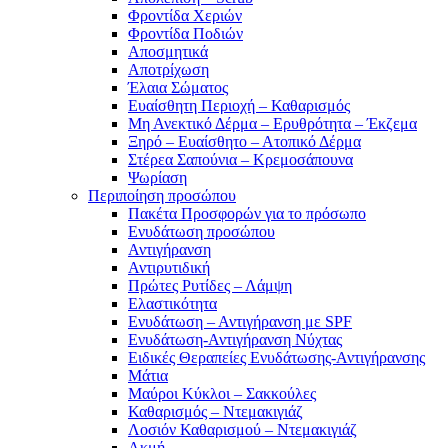
Φροντίδα Χεριών
Φροντίδα Ποδιών
Αποσμητικά
Αποτρίχωση
Έλαια Σώματος
Ευαίσθητη Περιοχή – Καθαρισμός
Μη Ανεκτικό Δέρμα – Ερυθρότητα – Έκζεμα
Ξηρό – Ευαίσθητο – Ατοπικό Δέρμα
Στέρεα Σαπούνια – Κρεμοσάπουνα
Ψωρίαση
Περιποίηση προσώπου
Πακέτα Προσφορών για το πρόσωπο
Ενυδάτωση προσώπου
Αντιγήρανση
Αντιρυτιδική
Πρώτες Ρυτίδες – Λάμψη
Ελαστικότητα
Ενυδάτωση – Αντιγήρανση με SPF
Ενυδάτωση-Αντιγήρανση Νύχτας
Ειδικές Θεραπείες Ενυδάτωσης-Αντιγήρανσης
Μάτια
Μαύροι Κύκλοι – Σακκούλες
Καθαρισμός – Ντεμακιγιάζ
Λοσιόν Καθαρισμού – Ντεμακιγιάζ
Ακμή