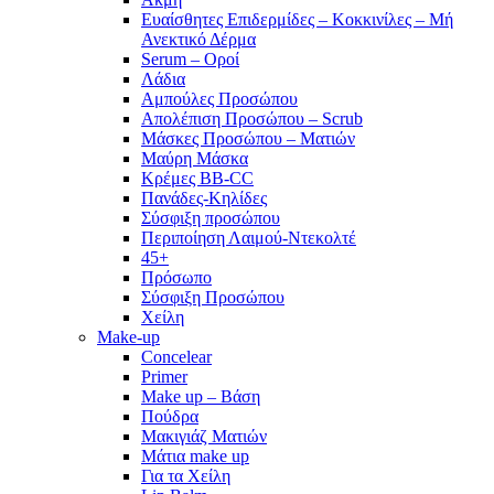
Ευαίσθητες Επιδερμίδες – Κοκκινίλες – Μή
Ανεκτικό Δέρμα
Serum – Οροί
Λάδια
Αμπούλες Προσώπου
Απολέπιση Προσώπου – Scrub
Μάσκες Προσώπου – Ματιών
Μαύρη Μάσκα
Κρέμες BB-CC
Πανάδες-Κηλίδες
Σύσφιξη προσώπου
Περιποίηση Λαιμού-Ντεκολτέ
45+
Πρόσωπο
Σύσφιξη Προσώπου
Χείλη
Make-up
Concelear
Primer
Make up – Βάση
Πούδρα
Μακιγιάζ Ματιών
Μάτια make up
Για τα Χείλη