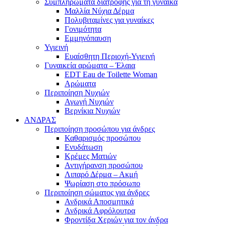
Συμπληρώματα διατροφής για τη γυναίκα
Μαλλία Νύχια Δέρμα
Πολυβιταμίνες για γυναίκες
Γονιμότητα
Εμμηνόπαυση
Υγιεινή
Ευαίσθητη Περιοχή-Υγιεινή
Γυναικεία αρώματα – Έλαια
EDT Eau de Toilette Woman
Αρώματα
Περιποίηση Νυχιών
Αγωγή Νυχιών
Βερνίκια Νυχιών
ΑΝΔΡΑΣ
Περιποίηση προσώπου για άνδρες
Καθαρισμός προσώπου
Ενυδάτωση
Κρέμες Ματιών
Αντιγήρανση προσώπου
Λιπαρό Δέρμα – Ακμή
Ψωρίαση στο πρόσωπο
Περιποίηση σώματος για άνδρες
Ανδρικά Αποσμητικά
Ανδρικά Αφρόλουτρα
Φροντίδα Χεριών για τον άνδρα