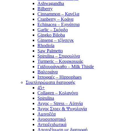
Ashwagandha
Bilberry
Cinnammon – Κανέλα
Cranberry – Κράνα
Echinacea – Εχινάτσια
Garlic – Σκόρδο
Gingko Biloba
Ginseng – τζίνσεγκ
Rhodiola
Saw Palmetto
Spirulina – Σπιρουλίνα
Turmeric – Κουρκουμάς
Γαϊδουράγκαθο – Milk Thistle
Βαλεριάνα
Ιπποφαές – Hippophaes
Συμπληρώματα διατροφής
45+
Collagen – Κολαγόνο
Spirulina
Αγχος – Stress – Αϋπνία
Άγχος Στρες & Ψυχολογία
Αμινοξέα
Ανοσοποιητικό
Αντιοξειδωτικά
Αποτοξίνωση με διατροφή