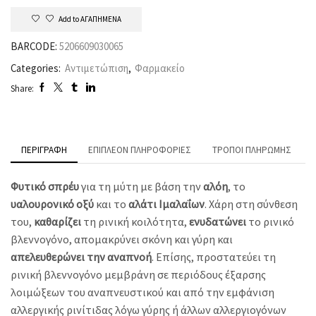
Add to ΑΓΑΠΗΜΕΝΑ
BARCODE:
5206609030065
Categories:
Αντιμετώπιση
,
Φαρμακείο
Share:
ΠΕΡΙΓΡΑΦΉ
ΕΠΙΠΛΈΟΝ ΠΛΗΡΟΦΟΡΊΕΣ
ΤΡΌΠΟΙ ΠΛΗΡΩΜΉΣ
Φυτικό σπρέυ
για τη μύτη με βάση την
αλόη
, το
υαλουρονικό
οξύ
και το
αλάτι
Ιμαλαΐων
. Χάρη στη σύνθεση
του,
καθαρίζει
τη ρινική κοιλότητα,
ενυδατώνει
το ρινικό
βλεννογόνο, απομακρύνει σκόνη και γύρη και
απελευθερώνει
την αναπνοή
. Επίσης, προστατεύει τη
ρινική βλεννογόνο μεμβράνη σε περιόδους έξαρσης
λοιμώξεων του αναπνευστικού και από την εμφάνιση
αλλεργικής ρινίτιδας λόγω γύρης ή άλλων αλλεργιογόνων