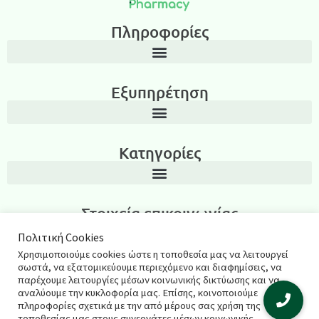
Πληροφορίες
Εξυπηρέτηση
Κατηγορίες
Στοιχεία επικοινωνίας
Λεωνίδα Ιασωνίδου 3, Περιοχή Καμάρα, Θεσσαλονίκη T.K.: 54635
Πολιτική Cookies
Χρησιμοποιούμε cookies ώστε η τοποθεσία μας να λειτουργεί
2311270795
σωστά, να εξατομικεύουμε περιεχόμενο και διαφημίσεις, να
παρέχουμε λειτουργίες μέσων κοινωνικής δικτύωσης και να
salespharmacyshop@gmail.com
αναλύουμε την κυκλοφορία μας. Επίσης, κοινοποιούμε
πληροφορίες σχετικά με την από μέρους σας χρήση της
τοποθεσίας μας στους συνεργάτες μέσων κοινωνικής