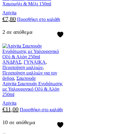
Χαμομήλι & Μέλι 150ml
Apivita
€
7,80
Προσθήκη στο καλάθι
2 σε απόθεμα
ΑΝΔΡΑΣ
,
ΓΥΝΑΙΚΑ
,
Περιποίηση μαλλιών
,
Περιποίηση μαλλιών για τον
άνδρα
,
Σαμπουάν
Apivita Σαμπουάν Ενυδάτωσης
με Υαλουρονικό Οξύ & Αλόη
250ml
Apivita
€
11,00
Προσθήκη στο καλάθι
10 σε απόθεμα