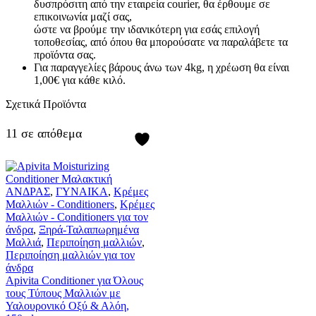
δυσπρόσιτη από την εταιρεία courier, θα έρθουμε σε
επικοινωνία μαζί σας,
ώστε να βρούμε την ιδανικότερη για εσάς επιλογή
τοποθεσίας, από όπου θα μπορούσατε να παραλάβετε τα
προϊόντα σας.
Για παραγγελίες βάρους άνω των 4kg, η χρέωση θα είναι
1,00€ για κάθε κιλό.
Σχετικά Προϊόντα
11 σε απόθεμα
ΑΝΔΡΑΣ
,
ΓΥΝΑΙΚΑ
,
Κρέμες
Μαλλιών - Conditioners
,
Κρέμες
Μαλλιών - Conditioners για τον
άνδρα
,
Ξηρά-Ταλαιπωρημένα
Μαλλιά
,
Περιποίηση μαλλιών
,
Περιποίηση μαλλιών για τον
άνδρα
Apivita Conditioner για Όλους
τους Τύπους Μαλλιών με
Υαλουρονικό Οξύ & Αλόη,