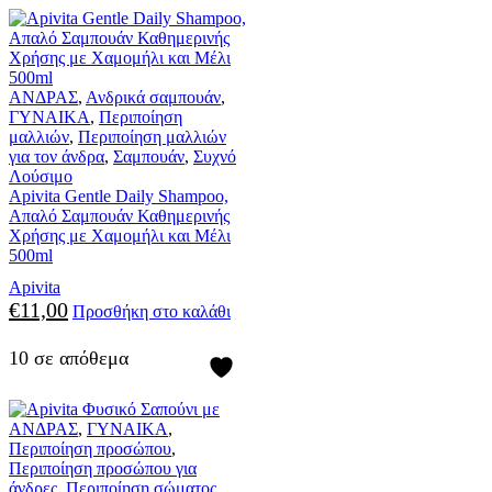
ΑΝΔΡΑΣ
,
Ανδρικά σαμπουάν
,
ΓΥΝΑΙΚΑ
,
Περιποίηση
μαλλιών
,
Περιποίηση μαλλιών
για τον άνδρα
,
Σαμπουάν
,
Συχνό
Λούσιμο
Apivita Gentle Daily Shampoo,
Απαλό Σαμπουάν Καθημερινής
Χρήσης με Χαμομήλι και Μέλι
500ml
Apivita
€
11,00
Προσθήκη στο καλάθι
10 σε απόθεμα
ΑΝΔΡΑΣ
,
ΓΥΝΑΙΚΑ
,
Περιποίηση προσώπου
,
Περιποίηση προσώπου για
άνδρες
,
Περιποίηση σώματος
,