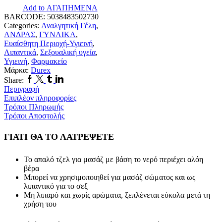
Add to ΑΓΑΠΗΜΕΝΑ
Aloe
BARCODE:
5038483502730
Vera
Categories:
Αναλγητική Γέλη
,
Soothing
ΑΝΔΡΑΣ
,
ΓΥΝΑΙΚΑ
,
200ml
Ευαίσθητη Περιοχή-Υγιεινή
,
ποσότητα
Λιπαντικά
,
Σεξουαλική υγεία
,
Υγιεινή
,
Φαρμακείο
Μάρκα:
Durex
Facebook
Twitter
Tumblr
Linkedin
Share:
Περιγραφή
Επιπλέον πληροφορίες
Τρόποι Πληρωμής
Τρόποι Αποστολής
ΓΙΑΤΙ ΘΑ ΤΟ ΛΑΤΡΕΨΕΤΕ
Το απαλό τζελ για μασάζ με βάση το νερό περιέχει αλόη
βέρα
Μπορεί να χρησιμοποιηθεί για μασάζ σώματος και ως
λιπαντικό για το σεξ
Μη λιπαρό και χωρίς αρώματα, ξεπλένεται εύκολα μετά τη
χρήση του