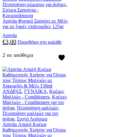
Περιποίηση σώματος για άνδρες
,
Στέρεα Σαπούνια -
Κρεμοσάπουνα
Apivita Φυσικό Σαπούνι με Μέλι
για τις ξηρές επιδερμίδες 125gr
Apivita
€
3,00
Προσθήκη στο καλάθι
2 σε απόθεμα
ΑΝΔΡΑΣ
,
ΓΥΝΑΙΚΑ
,
Κρέμες
Μαλλιών - Conditioners
,
Κρέμες
Μαλλιών - Conditioners για τον
άνδρα
,
Περιποίηση μαλλιών
,
Περιποίηση μαλλιών για τον
άνδρα
,
Συχνό Λούσιμο
Apivita Απαλή Κρέμα
Καθημερινής Χρήσης για Όλους
τους Τύπους Μαλλιών με