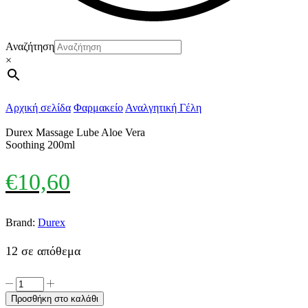
Αναζήτηση
×
Αρχική σελίδα
Φαρμακείο
Αναλγητική Γέλη
Durex Massage Lube Aloe Vera
Soothing 200ml
€
10,60
Brand:
Durex
12 σε απόθεμα
Durex
Massage
Προσθήκη στο καλάθι
Lube