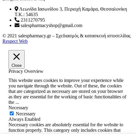
Λεωνίδα Ιασωνίδου 3, Περιοχή Καμάρα, Θεσσαλονίκη
T.K.: 54635
2311270795
salespharmacyshop@gmail.com
Facebook
Instagram
© 2021 salespharmacy.gr – Σχεδιασμός & κατασκευή ιστοσελίδας
Respect Web
Close
Privacy Overview
This website uses cookies to improve your experience while
you navigate through the website. Out of these, the cookies
that are categorized as necessary are stored on your browser
as they are essential for the working of basic functionalities of
the
...
Necessary
Necessary
Always Enabled
Necessary cookies are absolutely essential for the website to
function properly. This category only includes cookies that
ensures basic functionalities and security features of the