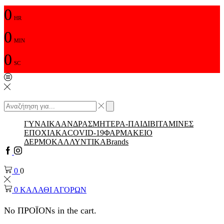
0
HR
0
MIN
0
SC
Αναζήτηση
input
Αναζήτηση
ΓΥΝΑΙΚΑ
ΑΝΔΡΑΣ
ΜΗΤΕΡΑ-ΠΑΙΔΙ
ΒΙΤΑΜΙΝΕΣ
ΕΠΟΧΙΑΚΑ
COVID-19
ΦΑΡΜΑΚΕΙΟ
ΔΕΡΜΟΚΑΛΛΥΝΤΙΚΑ
Brands
Facebook
Instagram
0
0
0
ΚΑΛΑΘΙ ΑΓΟΡΩΝ
No ΠΡΟΪΟΝs in the cart.