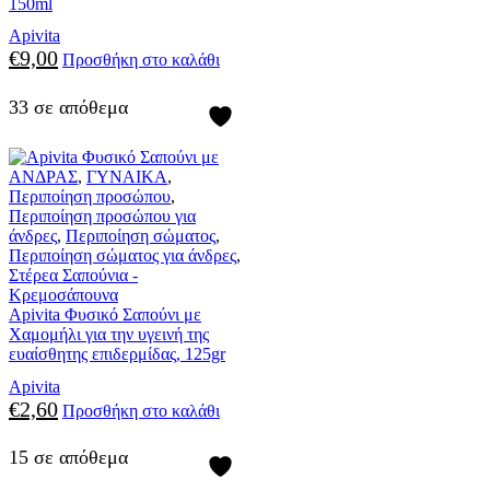
150ml
Apivita
€
9,00
Προσθήκη στο καλάθι
33 σε απόθεμα
ΑΝΔΡΑΣ
,
ΓΥΝΑΙΚΑ
,
Περιποίηση προσώπου
,
Περιποίηση προσώπου για
άνδρες
,
Περιποίηση σώματος
,
Περιποίηση σώματος για άνδρες
,
Στέρεα Σαπούνια -
Κρεμοσάπουνα
Apivita Φυσικό Σαπούνι με
Χαμομήλι για την υγεινή της
ευαίσθητης επιδερμίδας, 125gr
Apivita
€
2,60
Προσθήκη στο καλάθι
15 σε απόθεμα