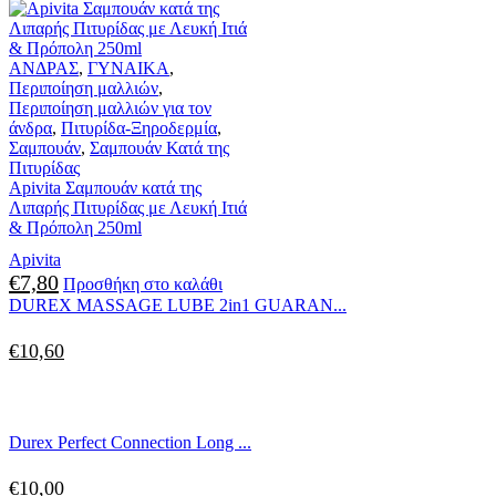
ΑΝΔΡΑΣ
,
ΓΥΝΑΙΚΑ
,
Περιποίηση μαλλιών
,
Περιποίηση μαλλιών για τον
άνδρα
,
Πιτυρίδα-Ξηροδερμία
,
Σαμπουάν
,
Σαμπουάν Κατά της
Πιτυρίδας
Apivita Σαμπουάν κατά της
Λιπαρής Πιτυρίδας με Λευκή Ιτιά
& Πρόπολη 250ml
Apivita
€
7,80
Προσθήκη στο καλάθι
DUREX MASSAGE LUBE 2in1 GUARAN...
€
10,60
Durex Perfect Connection Long ...
€
10,00