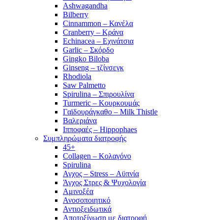
Ashwagandha
Bilberry
Cinnammon – Κανέλα
Cranberry – Κράνα
Echinacea – Εχινάτσια
Garlic – Σκόρδο
Gingko Biloba
Ginseng – τζίνσεγκ
Rhodiola
Saw Palmetto
Spirulina – Σπιρουλίνα
Turmeric – Κουρκουμάς
Γαϊδουράγκαθο – Milk Thistle
Βαλεριάνα
Ιπποφαές – Hippophaes
Συμπληρώματα διατροφής
45+
Collagen – Κολαγόνο
Spirulina
Αγχος – Stress – Αϋπνία
Άγχος Στρες & Ψυχολογία
Αμινοξέα
Ανοσοποιητικό
Αντιοξειδωτικά
Αποτοξίνωση με διατροφή