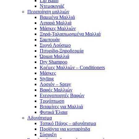
Lip Balm
Ντεμακιγιάζ
Περιποίηση μαλλιών
Βαμμένα Μαλλιά
Λιπαρά Μαλλιά
Μάσκες Μαλλιών
Ξηρά-Ταλαιπωρημένα Μαλλιά
Σαμπουάν
Συχνό Λούσιμο
Πιτυρίδα-Ξηροδερμία
Ώριμα Μαλλιά
Dry Shampoo
Κρέμες Μαλλιών – Conditioners
Μάσκες
Styling
Λοσιόν – Spray
Βαφές Μαλλιών
Ενεργοποιητές Βαφών
Τριχόπτωση
Βιταμίνες για Μαλλιά
Φυτικά Έλαια
Αδυνάτισμα
Τοπικό Πάχος – αδυνάτισμα
Προϊόντα για κυτταρίτιδα
Σύσφιξη