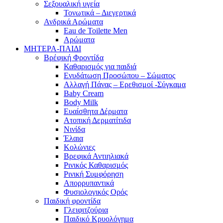
Σεξουαλική υγεία
Τονωτικά – Διεγερτικά
Ανδρικά Αρώματα
Eau de Toilette Men
Αρώματα
ΜΗΤΕΡΑ-ΠΑΙΔΙ
Βρέφική Φροντίδα
Καθαρισμός για παιδιά
Ενυδάτωση Προσώπου – Σώματος
Αλλαγή Πάνας – Ερεθισμοί -Σύγκαμα
Baby Cream
Body Milk
Ευαίσθητα Δέρματα
Ατοπική Δερματίτιδα
Νινίδα
Έλαια
Κολώνιες
Βρεφικά Αντιηλιακά
Ρινικός Καθαρισμός
Ρινική Συμφόρηση
Απορρυπαντικά
Φυσιολογικός Ορός
Παιδική φροντίδα
Γλειφιτζούρια
Παιδικό Κρυολόγημα