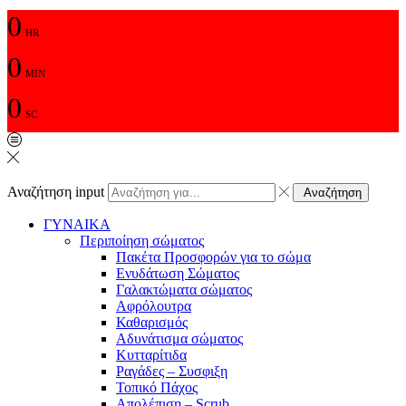
0
HR
0
MIN
0
SC
Αναζήτηση input
Αναζήτηση
ΓΥΝΑΙΚΑ
Περιποίηση σώματος
Πακέτα Προσφορών για το σώμα
Ενυδάτωση Σώματος
Γαλακτώματα σώματος
Αφρόλουτρα
Καθαρισμός
Αδυνάτισμα σώματος
Κυτταρίτιδα
Ραγάδες – Συσφιξη
Τοπικό Πάχος
Απολέπιση – Scrub