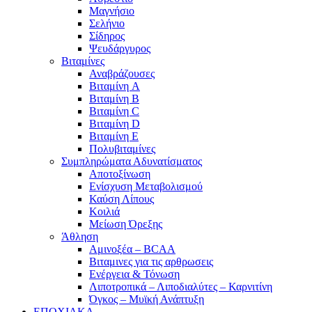
Μαγνήσιο
Σελήνιο
Σίδηρος
Ψευδάργυρος
Βιταμίνες
Αναβράζουσες
Βιταμίνη A
Βιταμίνη B
Βιταμίνη C
Βιταμίνη D
Βιταμίνη E
Πολυβιταμίνες
Συμπληρώματα Αδυνατίσματος
Αποτοξίνωση
Ενίσχυση Μεταβολισμού
Καύση Λίπους
Κοιλιά
Μείωση Όρεξης
Άθληση
Αμινοξέα – BCAA
Βιταμινες για τις αρθρωσεις
Ενέργεια & Τόνωση
Λιποτροπικά – Λιποδιαλύτες – Καρνιτίνη
Όγκος – Μυϊκή Ανάπτυξη
ΕΠΟΧΙΑΚΑ