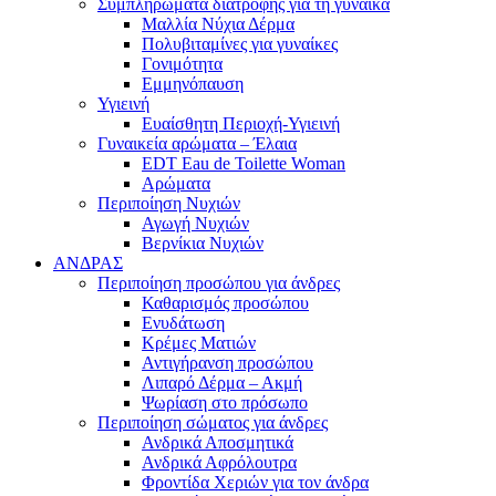
Συμπληρώματα διατροφής για τη γυναίκα
Μαλλία Νύχια Δέρμα
Πολυβιταμίνες για γυναίκες
Γονιμότητα
Εμμηνόπαυση
Υγιεινή
Ευαίσθητη Περιοχή-Υγιεινή
Γυναικεία αρώματα – Έλαια
EDT Eau de Toilette Woman
Αρώματα
Περιποίηση Νυχιών
Αγωγή Νυχιών
Βερνίκια Νυχιών
ΑΝΔΡΑΣ
Περιποίηση προσώπου για άνδρες
Καθαρισμός προσώπου
Ενυδάτωση
Κρέμες Ματιών
Αντιγήρανση προσώπου
Λιπαρό Δέρμα – Ακμή
Ψωρίαση στο πρόσωπο
Περιποίηση σώματος για άνδρες
Ανδρικά Αποσμητικά
Ανδρικά Αφρόλουτρα
Φροντίδα Χεριών για τον άνδρα