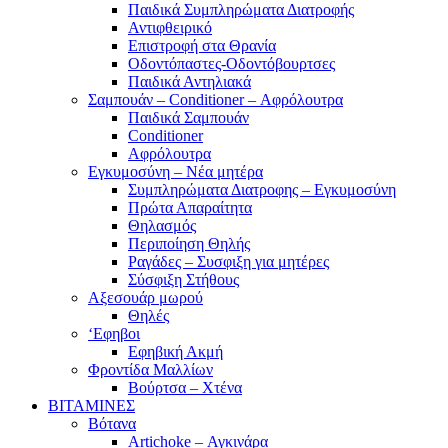
Παιδικά Συμπληρώματα Διατροφής
Αντιφθειρικό
Επιστροφή στα Θρανία
Οδοντόπαστες-Οδοντόβουρτσες
Παιδικά Αντηλιακά
Σαμπουάν – Conditioner – Αφρόλουτρα
Παιδικά Σαμπουάν
Conditioner
Αφρόλουτρα
Εγκυμοσύνη – Νέα μητέρα
Συμπληρώματα Διατροφης – Εγκυμοσύνη
Πρώτα Απαραίτητα
Θηλασμός
Περιποίηση Θηλής
Ραγάδες – Συσφιξη για μητέρες
Σύσφιξη Στήθους
Αξεσουάρ μωρού
Θηλές
‘Εφηβοι
Εφηβική Ακμή
Φροντίδα Μαλλίων
Βούρτσα – Χτένα
ΒΙΤΑΜΙΝΕΣ
Βότανα
Artichoke – Αγκινάρα