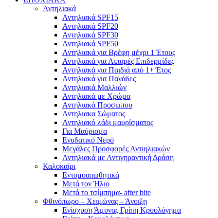
Αντηλιακά
Αντηλιακά SPF15
Αντηλιακά SPF20
Αντηλιακά SPF30
Αντηλιακά SPF50
Αντηλιακά για Βρέφη μέχρι 1 Έτους
Αντηλιακά για Λιπαρές Επιδερμίδες
Αντηλιακά για Παιδιά από 1+ Έτος
Αντηλιακά για Πανάδες
Αντηλιακά Μαλλιών
Αντηλιακά με Χρώμα
Αντηλιακά Προσώπου
Αντηλιακα Σώματος
Αντηλιακό λάδι μαυρίσματος
Για Μαύρισμα
Ενυδατικό Νερό
Μεγάλες Προσφορές Αντιηλιακών
Αντηλιακά με Αντιγηραντική Δράση
Καλοκαίρι
Εντομοαπωθητικά
Μετά τον Ήλιο
Μετά το τσίμπημα- after bite
Φθινόπωρο – Χειμώνας – Άνοιξη
Ενίσχυση Άμυνας Γρίπη Κρυολόγημα