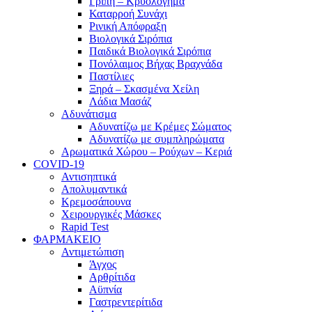
Γρίπη – Κρυολόγημα
Καταρροή Συνάχι
Ρινική Απόφραξη
Βιολογικά Σιρόπια
Παιδικά Βιολογικά Σιρόπια
Πονόλαιμος Βήχας Βραχνάδα
Παστίλιες
Ξηρά – Σκασμένα Χείλη
Λάδια Μασάζ
Αδυνάτισμα
Αδυνατίζω με Κρέμες Σώματος
Αδυνατίζω με συμπληρώματα
Αρωματικά Χώρου – Ρούχων – Κεριά
COVID-19
Αντισηπτικά
Απολυμαντικά
Κρεμοσάπουνα
Χειρουργικές Μάσκες
Rapid Test
ΦΑΡΜΑΚΕΙΟ
Αντιμετώπιση
Άγχος
Αρθρίτιδα
Αϋπνία
Γαστρεντερίτιδα