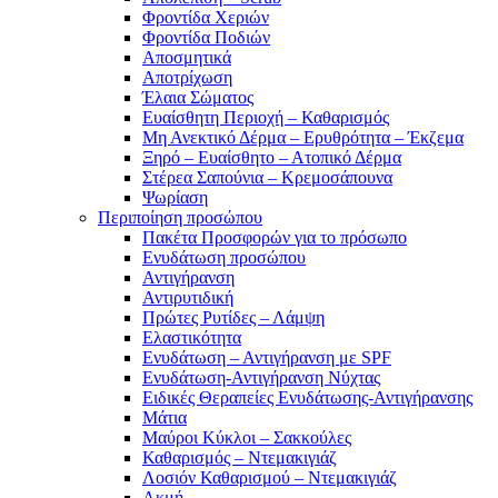
Φροντίδα Χεριών
Φροντίδα Ποδιών
Αποσμητικά
Αποτρίχωση
Έλαια Σώματος
Ευαίσθητη Περιοχή – Καθαρισμός
Μη Ανεκτικό Δέρμα – Ερυθρότητα – Έκζεμα
Ξηρό – Ευαίσθητο – Ατοπικό Δέρμα
Στέρεα Σαπούνια – Κρεμοσάπουνα
Ψωρίαση
Περιποίηση προσώπου
Πακέτα Προσφορών για το πρόσωπο
Ενυδάτωση προσώπου
Αντιγήρανση
Αντιρυτιδική
Πρώτες Ρυτίδες – Λάμψη
Ελαστικότητα
Ενυδάτωση – Αντιγήρανση με SPF
Ενυδάτωση-Αντιγήρανση Νύχτας
Ειδικές Θεραπείες Ενυδάτωσης-Αντιγήρανσης
Μάτια
Μαύροι Κύκλοι – Σακκούλες
Καθαρισμός – Ντεμακιγιάζ
Λοσιόν Καθαρισμού – Ντεμακιγιάζ
Ακμή