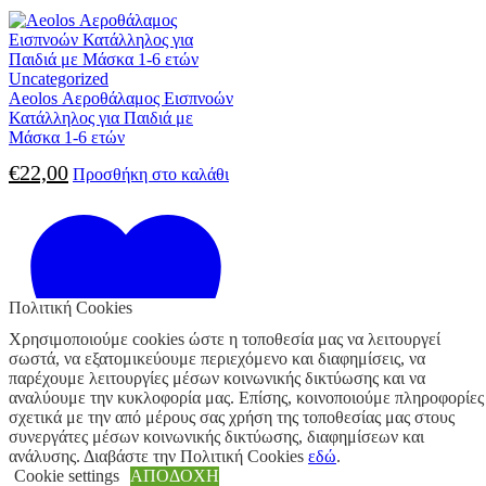
Uncategorized
Aeolos Αεροθάλαμος Εισπνοών
Κατάλληλος για Παιδιά με
Μάσκα 1-6 ετών
€
22,00
Προσθήκη στο καλάθι
Πολιτική Cookies
Χρησιμοποιούμε cookies ώστε η τοποθεσία μας να λειτουργεί
σωστά, να εξατομικεύουμε περιεχόμενο και διαφημίσεις, να
παρέχουμε λειτουργίες μέσων κοινωνικής δικτύωσης και να
αναλύουμε την κυκλοφορία μας. Επίσης, κοινοποιούμε πληροφορίες
σχετικά με την από μέρους σας χρήση της τοποθεσίας μας στους
Προσθήκη στα αγαπημένα
συνεργάτες μέσων κοινωνικής δικτύωσης, διαφημίσεων και
ανάλυσης. Διαβάστε την Πολιτική Cookies
εδώ
.
Cookie settings
ΑΠΟΔΟΧΗ
10 σε απόθεμα