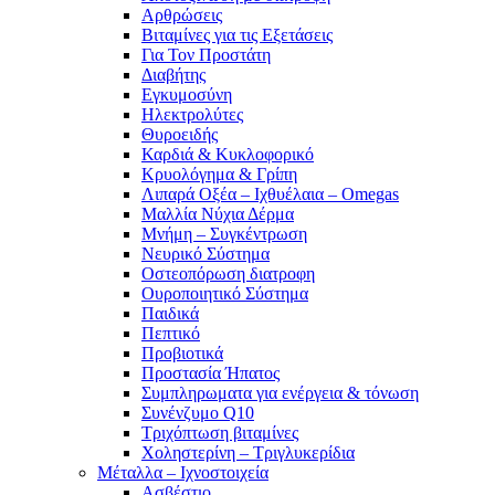
Αρθρώσεις
Βιταμίνες για τις Εξετάσεις
Για Τον Προστάτη
Διαβήτης
Εγκυμοσύνη
Ηλεκτρολύτες
Θυροειδής
Καρδιά & Κυκλοφορικό
Κρυολόγημα & Γρίπη
Λιπαρά Οξέα – Ιχθυέλαια – Omegas
Μαλλία Νύχια Δέρμα
Μνήμη – Συγκέντρωση
Νευρικό Σύστημα
Οστεοπόρωση διατροφη
Ουροποιητικό Σύστημα
Παιδικά
Πεπτικό
Προβιοτικά
Προστασία Ήπατος
Συμπληρωματα για ενέργεια & τόνωση
Συνένζυμο Q10
Τριχόπτωση βιταμίνες
Χοληστερίνη – Τριγλυκερίδια
Μέταλλα – Ιχνοστοιχεία
Ασβέστιο