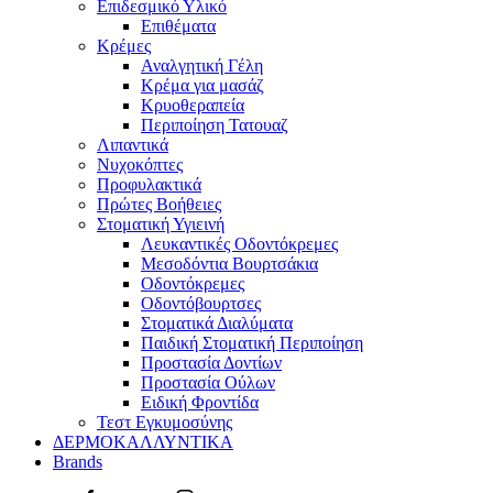
Επιδεσμικό Υλικό
Επιθέματα
Κρέμες
Αναλγητική Γέλη
Κρέμα για μασάζ
Κρυοθεραπεία
Περιποίηση Τατουαζ
Λιπαντικά
Νυχοκόπτες
Προφυλακτικά
Πρώτες Βοήθειες
Στοματική Υγιεινή
Λευκαντικές Οδοντόκρεμες
Μεσοδόντια Βουρτσάκια
Οδοντόκρεμες
Οδοντόβουρτσες
Στοματικά Διαλύματα
Παιδική Στοματική Περιποίηση
Προστασία Δοντίων
Προστασία Ούλων
Ειδική Φροντίδα
Τεστ Εγκυμοσύνης
ΔΕΡΜΟΚΑΛΛΥΝΤΙΚΑ
Brands