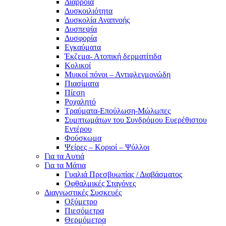
Διάρροια
Δυσκοιλιότητα
Δυσκολία Αναπνοής
Δυσπεψία
Δυσφορία
Εγκαύματα
Έκζεμα- Ατοπική δερματίτιδα
Κολικοί
Μυικοί πόνοι – Αντιφλεγμονώδη
Πιασίματα
Πίεση
Ροχαλητό
Τραύματα-Επούλωση-Μώλωπες
Συμπτωμάτων του Συνδρόμου Ευερέθιστου
Εντέρου
Φούσκωμα
Ψείρες – Κοριοί – Ψύλλοι
Για τα Αυτιά
Για τα Μάτια
Γυαλιά Πρεσβυωπίας / Διαβάσματος
Οφθαλμικές Σταγόνες
Διαγνωστικές Συσκευές
Οξύμετρο
Πιεσόμετρα
Θερμόμετρα