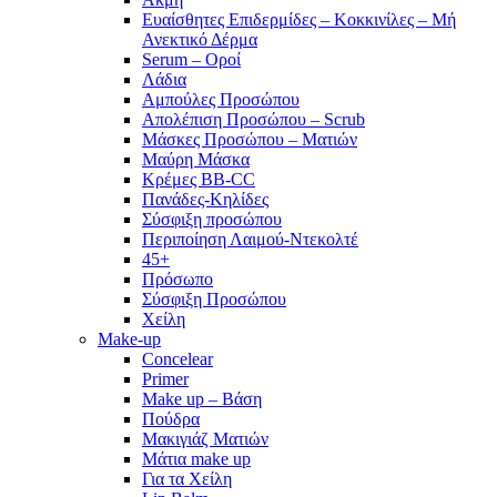
Ευαίσθητες Επιδερμίδες – Κοκκινίλες – Μή
Ανεκτικό Δέρμα
Serum – Οροί
Λάδια
Αμπούλες Προσώπου
Απολέπιση Προσώπου – Scrub
Μάσκες Προσώπου – Ματιών
Μαύρη Μάσκα
Κρέμες BB-CC
Πανάδες-Κηλίδες
Σύσφιξη προσώπου
Περιποίηση Λαιμού-Ντεκολτέ
45+
Πρόσωπο
Σύσφιξη Προσώπου
Χείλη
Make-up
Concelear
Primer
Make up – Βάση
Πούδρα
Μακιγιάζ Ματιών
Μάτια make up
Για τα Χείλη