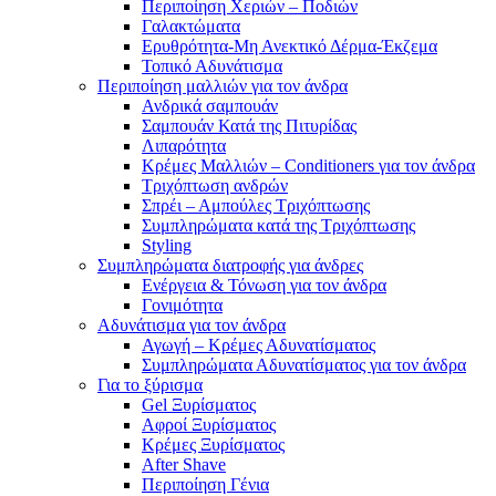
Περιποίηση Χεριών – Ποδιών
Γαλακτώματα
Ερυθρότητα-Μη Ανεκτικό Δέρμα-Έκζεμα
Τοπικό Αδυνάτισμα
Περιποίηση μαλλιών για τον άνδρα
Ανδρικά σαμπουάν
Σαμπουάν Κατά της Πιτυρίδας
Λιπαρότητα
Κρέμες Μαλλιών – Conditioners για τον άνδρα
Τριχόπτωση ανδρών
Σπρέι – Αμπούλες Τριχόπτωσης
Συμπληρώματα κατά της Τριχόπτωσης
Styling
Συμπληρώματα διατροφής για άνδρες
Ενέργεια & Τόνωση για τον άνδρα
Γονιμότητα
Αδυνάτισμα για τον άνδρα
Αγωγή – Κρέμες Αδυνατίσματος
Συμπληρώματα Αδυνατίσματος για τον άνδρα
Για το ξύρισμα
Gel Ξυρίσματος
Αφροί Ξυρίσματος
Κρέμες Ξυρίσματος
After Shave
Περιποίηση Γένια