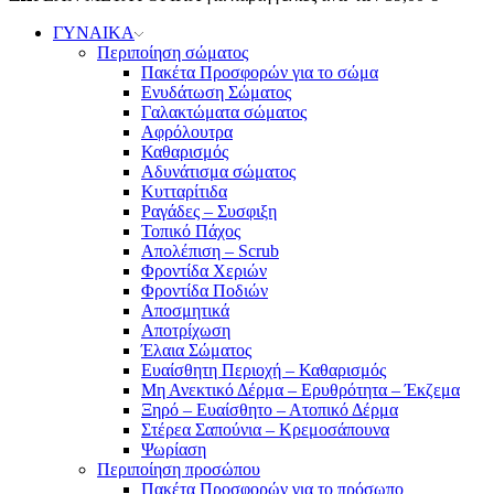
ΓΥΝΑΙΚΑ
Περιποίηση σώματος
Πακέτα Προσφορών για το σώμα
Ενυδάτωση Σώματος
Γαλακτώματα σώματος
Αφρόλουτρα
Καθαρισμός
Αδυνάτισμα σώματος
Κυτταρίτιδα
Ραγάδες – Συσφιξη
Τοπικό Πάχος
Απολέπιση – Scrub
Φροντίδα Χεριών
Φροντίδα Ποδιών
Αποσμητικά
Αποτρίχωση
Έλαια Σώματος
Ευαίσθητη Περιοχή – Καθαρισμός
Μη Ανεκτικό Δέρμα – Ερυθρότητα – Έκζεμα
Ξηρό – Ευαίσθητο – Ατοπικό Δέρμα
Στέρεα Σαπούνια – Κρεμοσάπουνα
Ψωρίαση
Περιποίηση προσώπου
Πακέτα Προσφορών για το πρόσωπο