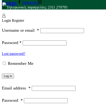
Facebook
Instagram
Τηλεφωνικές παραγγελίες: 2311 270795
Login
Register
Username or email
*
Password
*
Lost password?
Remember Me
Log in
Email address
*
Password
*