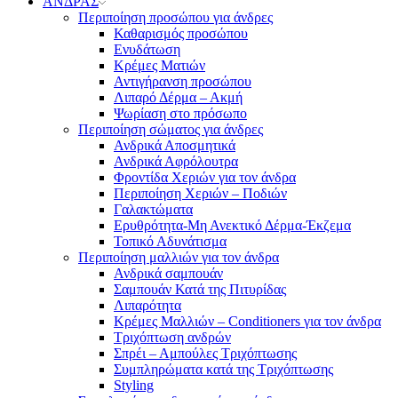
ΑΝΔΡΑΣ
Περιποίηση προσώπου για άνδρες
Καθαρισμός προσώπου
Ενυδάτωση
Κρέμες Ματιών
Αντιγήρανση προσώπου
Λιπαρό Δέρμα – Ακμή
Ψωρίαση στο πρόσωπο
Περιποίηση σώματος για άνδρες
Ανδρικά Αποσμητικά
Ανδρικά Αφρόλουτρα
Φροντίδα Χεριών για τον άνδρα
Περιποίηση Χεριών – Ποδιών
Γαλακτώματα
Ερυθρότητα-Μη Ανεκτικό Δέρμα-Έκζεμα
Τοπικό Αδυνάτισμα
Περιποίηση μαλλιών για τον άνδρα
Ανδρικά σαμπουάν
Σαμπουάν Κατά της Πιτυρίδας
Λιπαρότητα
Κρέμες Μαλλιών – Conditioners για τον άνδρα
Τριχόπτωση ανδρών
Σπρέι – Αμπούλες Τριχόπτωσης
Συμπληρώματα κατά της Τριχόπτωσης
Styling