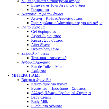
Συμπληρώματα διατροφής για άνδρες
Ενέργεια & Τόνωση για τον άνδρα
Γονιμότητα
Αδυνάτισμα για τον άνδρα
Αγωγή – Κρέμες Αδυνατίσματος
Συμπληρώματα Αδυνατίσματος για τον άνδρα
Για το ξύρισμα
Gel Ξυρίσματος
Αφροί Ξυρίσματος
Κρέμες Ξυρίσματος
After Shave
Περιποίηση Γένια
Σεξουαλική υγεία
Τονωτικά – Διεγερτικά
Ανδρικά Αρώματα
Eau de Toilette Men
Αρώματα
ΜΗΤΕΡΑ-ΠΑΙΔΙ
Βρέφική Φροντίδα
Καθαρισμός για παιδιά
Ενυδάτωση Προσώπου – Σώματος
Αλλαγή Πάνας – Ερεθισμοί -Σύγκαμα
Baby Cream
Body Milk
Ευαίσθητα Δέρματα