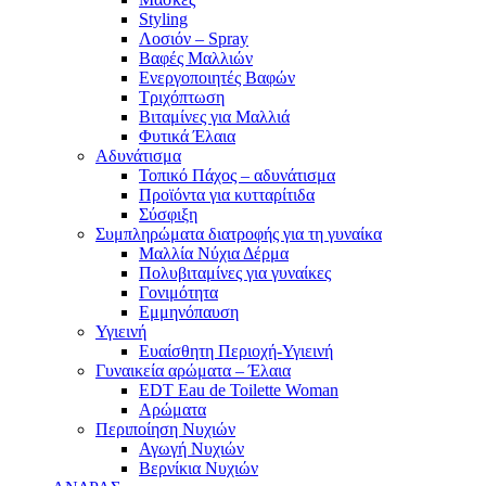
Styling
Λοσιόν – Spray
Βαφές Μαλλιών
Ενεργοποιητές Βαφών
Τριχόπτωση
Βιταμίνες για Μαλλιά
Φυτικά Έλαια
Αδυνάτισμα
Τοπικό Πάχος – αδυνάτισμα
Προϊόντα για κυτταρίτιδα
Σύσφιξη
Συμπληρώματα διατροφής για τη γυναίκα
Μαλλία Νύχια Δέρμα
Πολυβιταμίνες για γυναίκες
Γονιμότητα
Εμμηνόπαυση
Υγιεινή
Ευαίσθητη Περιοχή-Υγιεινή
Γυναικεία αρώματα – Έλαια
EDT Eau de Toilette Woman
Αρώματα
Περιποίηση Νυχιών
Αγωγή Νυχιών
Βερνίκια Νυχιών