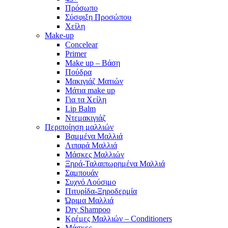
Πρόσωπο
Σύσφιξη Προσώπου
Χείλη
Make-up
Concelear
Primer
Make up – Βάση
Πούδρα
Μακιγιάζ Ματιών
Μάτια make up
Για τα Χείλη
Lip Balm
Ντεμακιγιάζ
Περιποίηση μαλλιών
Βαμμένα Μαλλιά
Λιπαρά Μαλλιά
Μάσκες Μαλλιών
Ξηρά-Ταλαιπωρημένα Μαλλιά
Σαμπουάν
Συχνό Λούσιμο
Πιτυρίδα-Ξηροδερμία
Ώριμα Μαλλιά
Dry Shampoo
Κρέμες Μαλλιών – Conditioners
Μάσκες