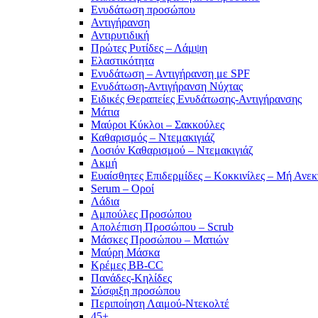
Ενυδάτωση προσώπου
Αντιγήρανση
Αντιρυτιδική
Πρώτες Ρυτίδες – Λάμψη
Ελαστικότητα
Ενυδάτωση – Αντιγήρανση με SPF
Ενυδάτωση-Αντιγήρανση Νύχτας
Ειδικές Θεραπείες Ενυδάτωσης-Αντιγήρανσης
Μάτια
Μαύροι Κύκλοι – Σακκούλες
Καθαρισμός – Ντεμακιγιάζ
Λοσιόν Καθαρισμού – Ντεμακιγιάζ
Ακμή
Ευαίσθητες Επιδερμίδες – Κοκκινίλες – Μή Ανεκ
Serum – Οροί
Λάδια
Αμπούλες Προσώπου
Απολέπιση Προσώπου – Scrub
Μάσκες Προσώπου – Ματιών
Μαύρη Μάσκα
Κρέμες BB-CC
Πανάδες-Κηλίδες
Σύσφιξη προσώπου
Περιποίηση Λαιμού-Ντεκολτέ
45+