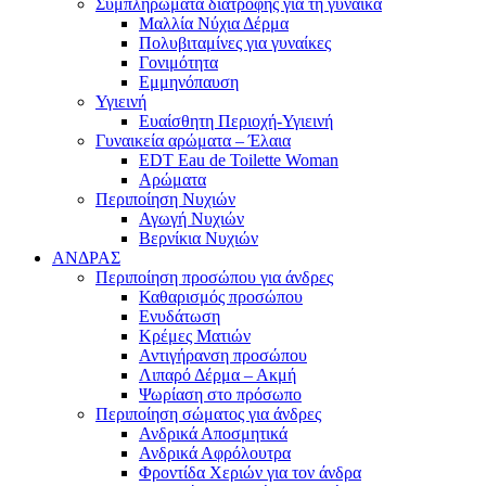
Συμπληρώματα διατροφής για τη γυναίκα
Μαλλία Νύχια Δέρμα
Πολυβιταμίνες για γυναίκες
Γονιμότητα
Εμμηνόπαυση
Υγιεινή
Ευαίσθητη Περιοχή-Υγιεινή
Γυναικεία αρώματα – Έλαια
EDT Eau de Toilette Woman
Αρώματα
Περιποίηση Νυχιών
Αγωγή Νυχιών
Βερνίκια Νυχιών
ΑΝΔΡΑΣ
Περιποίηση προσώπου για άνδρες
Καθαρισμός προσώπου
Ενυδάτωση
Κρέμες Ματιών
Αντιγήρανση προσώπου
Λιπαρό Δέρμα – Ακμή
Ψωρίαση στο πρόσωπο
Περιποίηση σώματος για άνδρες
Ανδρικά Αποσμητικά
Ανδρικά Αφρόλουτρα
Φροντίδα Χεριών για τον άνδρα