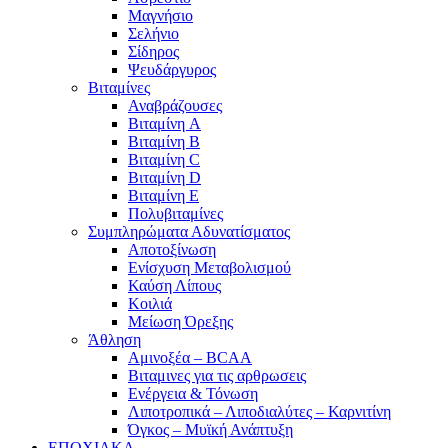
Μαγνήσιο
Σελήνιο
Σίδηρος
Ψευδάργυρος
Βιταμίνες
Αναβράζουσες
Βιταμίνη A
Βιταμίνη B
Βιταμίνη C
Βιταμίνη D
Βιταμίνη E
Πολυβιταμίνες
Συμπληρώματα Αδυνατίσματος
Αποτοξίνωση
Ενίσχυση Μεταβολισμού
Καύση Λίπους
Κοιλιά
Μείωση Όρεξης
Άθληση
Αμινοξέα – BCAA
Βιταμινες για τις αρθρωσεις
Ενέργεια & Τόνωση
Λιποτροπικά – Λιποδιαλύτες – Καρνιτίνη
Όγκος – Μυϊκή Ανάπτυξη
ΕΠΟΧΙΑΚΑ