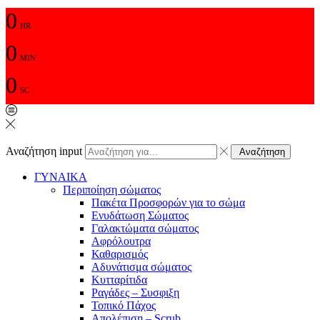
0
HR
0
MIN
0
SC
Αναζήτηση input
Αναζήτηση
ΓΥΝΑΙΚΑ
Περιποίηση σώματος
Πακέτα Προσφορών για το σώμα
Ενυδάτωση Σώματος
Γαλακτώματα σώματος
Αφρόλουτρα
Καθαρισμός
Αδυνάτισμα σώματος
Κυτταρίτιδα
Ραγάδες – Συσφιξη
Τοπικό Πάχος
Απολέπιση – Scrub