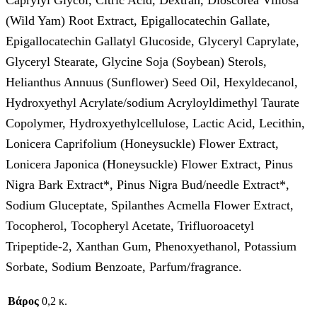
(Wild Yam) Root Extract, Epigallocatechin Gallate,
Epigallocatechin Gallatyl Glucoside, Glyceryl Caprylate,
Glyceryl Stearate, Glycine Soja (Soybean) Sterols,
Helianthus Annuus (Sunflower) Seed Oil, Hexyldecanol,
Hydroxyethyl Acrylate/sodium Acryloyldimethyl Taurate
Copolymer, Hydroxyethylcellulose, Lactic Acid, Lecithin,
Lonicera Caprifolium (Honeysuckle) Flower Extract,
Lonicera Japonica (Honeysuckle) Flower Extract, Pinus
Nigra Bark Extract*, Pinus Nigra Bud/needle Extract*,
Sodium Gluceptate, Spilanthes Acmella Flower Extract,
Tocopherol, Tocopheryl Acetate, Trifluoroacetyl
Tripeptide-2, Xanthan Gum, Phenoxyethanol, Potassium
Sorbate, Sodium Benzoate, Parfum/fragrance.
Βάρος
0,2 κ.