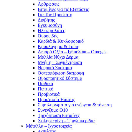
Αρθρώσεις
Βιταμίνες για τις Εξετάσεις
Για Τον Προστάτη
Διαβήτης
Εγκυμοσύνη
Ηλεκτρολύτες
Θυροειδής
Καρδιά & Κυκλοφορικό
Κρυολόγημα & Γρίπη
Λιπαρά Οξέα – Ιχθυέλαια – Omegas
Μαλλία Νύχια Δέρμα
Μνήμη – Συγκέντρωση
Νευρικό Σύστημα
Οστεοπόρωση διατροφη
Ουροποιητικό Σύστημα
Παιδικά
Πεπτικό
Προβιοτικά
Προστασία Ήπατος
Συμπληρωματα για ενέργεια & τόνωση
Συνένζυμο Q10
Τριχόπτωση βιταμίνες
Χοληστερίνη – Τριγλυκερίδια
Μέταλλα – Ιχνοστοιχεία
Ασβέστιο