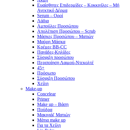
Ευαίσθητες Επιδερμίδες – Κοκκινίλες – Μή
Ανεκτικό Δέρμα
Serum – Οροί
Λάδια
Αμπούλες Προσώπου
Απολέπιση Προσώπου – Scrub
Μάσκες Προσώπου – Ματιών
Μαύρη Μάσκα
Κρέμες BB-CC
Πανάδες-Κηλίδες
Σύσφιξη προσώπου
Περιποίηση Λαιμού-Ντεκολτέ
45+
Πρόσωπο
Σύσφιξη Προσώπου
Χείλη
Make-up
Concelear
Primer
Make up – Βάση
Πούδρα
Μακιγιάζ Ματιών
Μάτια make up
Για τα Χείλη