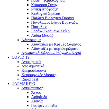
Γρίπη – Κρυολόγημα
Καταρροή Συνάχι
Ρινική Απόφραξη
Βιολογικά Σιρόπια
Παιδικά Βιολογικά Σιρόπια
Πονόλαιμος Βήχας Βραχνάδα
Παστίλιες
Ξηρά – Σκασμένα Χείλη
Λάδια Μασάζ
Αδυνάτισμα
Αδυνατίζω με Κρέμες Σώματος
Αδυνατίζω με συμπληρώματα
Αρωματικά Χώρου – Ρούχων – Κεριά
COVID-19
Αντισηπτικά
Απολυμαντικά
Κρεμοσάπουνα
Χειρουργικές Μάσκες
Rapid Test
ΦΑΡΜΑΚΕΙΟ
Αντιμετώπιση
Άγχος
Αρθρίτιδα
Αϋπνία
Γαστρεντερίτιδα