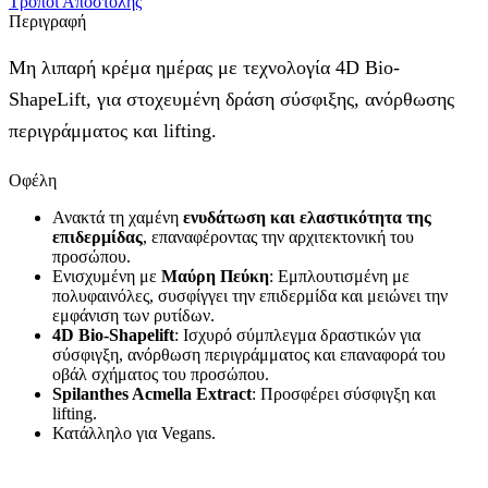
Τρόποι Αποστολής
Περιγραφή
Μη λιπαρή κρέμα ημέρας με τεχνολογία 4D Bio-
ShapeLift, για στοχευμένη δράση σύσφιξης, ανόρθωσης
περιγράμματος και lifting.
Οφέλη
Ανακτά τη χαμένη
ενυδάτωση
και
ελαστικότητα
της
επιδερμίδας
, επαναφέροντας την αρχιτεκτονική του
προσώπου.
Eνισχυμένη με
Μαύρη Πεύκη
: Εμπλουτισμένη με
πολυφαινόλες, συσφίγγει την επιδερμίδα και μειώνει την
εμφάνιση των ρυτίδων.
4D Bio-Shapelift
: Ισχυρό σύμπλεγμα δραστικών για
σύσφιγξη, ανόρθωση περιγράμματος και επαναφορά του
οβάλ σχήματος του προσώπου.
Spilanthes Acmella Extract
: Προσφέρει σύσφιγξη και
lifting.
Κατάλληλο για Vegans.