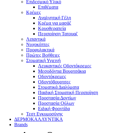
Επιδεσμικό Υλικό
Επιθέματα
Κρέμες
Αναλγητική Γέλη
Κρέμα για μασάζ
Κρυοθεραπεία
Περιποίηση Τατουαζ
Λιπαντικά
Νυχοκόπτες
Προφυλακτικά
Πρώτες Βοήθειες
Στοματική Υγιεινή
Λευκαντικές Οδοντόκρεμες
Μεσοδόντια Βουρτσάκια
Οδοντόκρεμες
Οδοντόβουρτσες
Στοματικά Διαλύματα
Παιδική Στοματική Περιποίηση
Προστασία Δοντίων
Προστασία Ούλων
Ειδική Φροντίδα
Τεστ Εγκυμοσύνης
ΔΕΡΜΟΚΑΛΛΥΝΤΙΚΑ
Brands