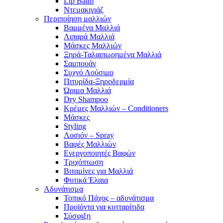
Lip Balm
Ντεμακιγιάζ
Περιποίηση μαλλιών
Βαμμένα Μαλλιά
Λιπαρά Μαλλιά
Μάσκες Μαλλιών
Ξηρά-Ταλαιπωρημένα Μαλλιά
Σαμπουάν
Συχνό Λούσιμο
Πιτυρίδα-Ξηροδερμία
Ώριμα Μαλλιά
Dry Shampoo
Κρέμες Μαλλιών – Conditioners
Μάσκες
Styling
Λοσιόν – Spray
Βαφές Μαλλιών
Ενεργοποιητές Βαφών
Τριχόπτωση
Βιταμίνες για Μαλλιά
Φυτικά Έλαια
Αδυνάτισμα
Τοπικό Πάχος – αδυνάτισμα
Προϊόντα για κυτταρίτιδα
Σύσφιξη