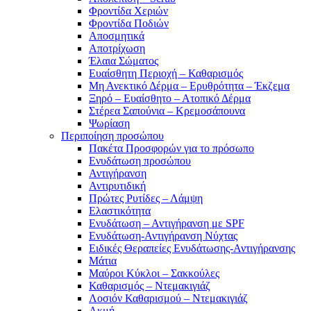
Φροντίδα Χεριών
Φροντίδα Ποδιών
Αποσμητικά
Αποτρίχωση
Έλαια Σώματος
Ευαίσθητη Περιοχή – Καθαρισμός
Μη Ανεκτικό Δέρμα – Ερυθρότητα – Έκζεμα
Ξηρό – Ευαίσθητο – Ατοπικό Δέρμα
Στέρεα Σαπούνια – Κρεμοσάπουνα
Ψωρίαση
Περιποίηση προσώπου
Πακέτα Προσφορών για το πρόσωπο
Ενυδάτωση προσώπου
Αντιγήρανση
Αντιρυτιδική
Πρώτες Ρυτίδες – Λάμψη
Ελαστικότητα
Ενυδάτωση – Αντιγήρανση με SPF
Ενυδάτωση-Αντιγήρανση Νύχτας
Ειδικές Θεραπείες Ενυδάτωσης-Αντιγήρανσης
Μάτια
Μαύροι Κύκλοι – Σακκούλες
Καθαρισμός – Ντεμακιγιάζ
Λοσιόν Καθαρισμού – Ντεμακιγιάζ
Ακμή