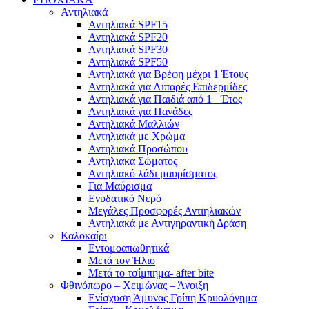
Αντηλιακά
Αντηλιακά SPF15
Αντηλιακά SPF20
Αντηλιακά SPF30
Αντηλιακά SPF50
Αντηλιακά για Βρέφη μέχρι 1 Έτους
Αντηλιακά για Λιπαρές Επιδερμίδες
Αντηλιακά για Παιδιά από 1+ Έτος
Αντηλιακά για Πανάδες
Αντηλιακά Μαλλιών
Αντηλιακά με Χρώμα
Αντηλιακά Προσώπου
Αντηλιακα Σώματος
Αντηλιακό λάδι μαυρίσματος
Για Μαύρισμα
Ενυδατικό Νερό
Μεγάλες Προσφορές Αντιηλιακών
Αντηλιακά με Αντιγηραντική Δράση
Καλοκαίρι
Εντομοαπωθητικά
Μετά τον Ήλιο
Μετά το τσίμπημα- after bite
Φθινόπωρο – Χειμώνας – Άνοιξη
Ενίσχυση Άμυνας Γρίπη Κρυολόγημα