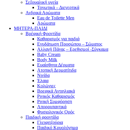
Σεξουαλική υγεία
Τονωτικά – Διεγερτικά
Ανδρικά Αρώματα
Eau de Toilette Men
Αρώματα
ΜΗΤΕΡΑ-ΠΑΙΔΙ
Βρέφική Φροντίδα
Καθαρισμός για παιδιά
Ενυδάτωση Προσώπου – Σώματος
Αλλαγή Πάνας – Ερεθισμοί -Σύγκαμα
Baby Cream
Body Milk
Ευαίσθητα Δέρματα
Ατοπική Δερματίτιδα
Νινίδα
Έλαια
Κολώνιες
Βρεφικά Αντιηλιακά
Ρινικός Καθαρισμός
Ρινική Συμφόρηση
Απορρυπαντικά
Φυσιολογικός Ορός
Παιδική φροντίδα
Γλειφιτζούρια
Παιδικό Κρυολόγημα