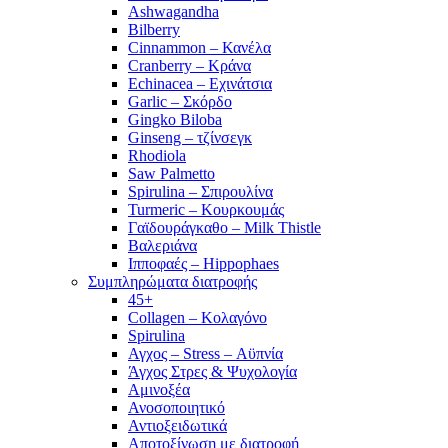
Ashwagandha
Bilberry
Cinnammon – Κανέλα
Cranberry – Κράνα
Echinacea – Εχινάτσια
Garlic – Σκόρδο
Gingko Biloba
Ginseng – τζίνσεγκ
Rhodiola
Saw Palmetto
Spirulina – Σπιρουλίνα
Turmeric – Κουρκουμάς
Γαϊδουράγκαθο – Milk Thistle
Βαλεριάνα
Ιπποφαές – Hippophaes
Συμπληρώματα διατροφής
45+
Collagen – Κολαγόνο
Spirulina
Αγχος – Stress – Αϋπνία
Άγχος Στρες & Ψυχολογία
Αμινοξέα
Ανοσοποιητικό
Αντιοξειδωτικά
Αποτοξίνωση με διατροφή