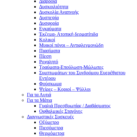
Διάρροια
Δυσκοιλιότητα
Δυσκολία Αναπνοής
Δυσπεψία
Δυσφορία
Εγκαύματα
Έκζεμα- Ατοπική δερματίτιδα
Κολικοί
Μυικοί πόνοι – Αντιφλεγμονώδη
Πιασίματα
Πίεση
Ροχαλητό
Τραύματα-Επούλωση-Μώλωπες
Συμπτωμάτων του Συνδρόμου Ευερέθιστου
Εντέρου
Φούσκωμα
Ψείρες – Κοριοί – Ψύλλοι
Για τα Αυτιά
Για τα Μάτια
Γυαλιά Πρεσβυωπίας / Διαβάσματος
Οφθαλμικές Σταγόνες
Διαγνωστικές Συσκευές
Οξύμετρο
Πιεσόμετρα
Θερμόμετρα