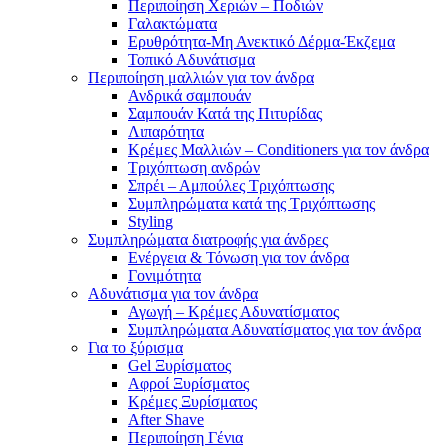
Περιποίηση Χεριών – Ποδιών
Γαλακτώματα
Ερυθρότητα-Μη Ανεκτικό Δέρμα-Έκζεμα
Τοπικό Αδυνάτισμα
Περιποίηση μαλλιών για τον άνδρα
Ανδρικά σαμπουάν
Σαμπουάν Κατά της Πιτυρίδας
Λιπαρότητα
Κρέμες Μαλλιών – Conditioners για τον άνδρα
Τριχόπτωση ανδρών
Σπρέι – Αμπούλες Τριχόπτωσης
Συμπληρώματα κατά της Τριχόπτωσης
Styling
Συμπληρώματα διατροφής για άνδρες
Ενέργεια & Τόνωση για τον άνδρα
Γονιμότητα
Αδυνάτισμα για τον άνδρα
Αγωγή – Κρέμες Αδυνατίσματος
Συμπληρώματα Αδυνατίσματος για τον άνδρα
Για το ξύρισμα
Gel Ξυρίσματος
Αφροί Ξυρίσματος
Κρέμες Ξυρίσματος
After Shave
Περιποίηση Γένια