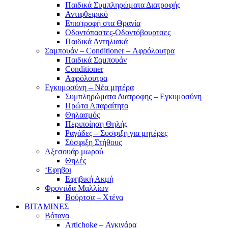
Παιδικά Συμπληρώματα Διατροφής
Αντιφθειρικό
Επιστροφή στα Θρανία
Οδοντόπαστες-Οδοντόβουρτσες
Παιδικά Αντηλιακά
Σαμπουάν – Conditioner – Αφρόλουτρα
Παιδικά Σαμπουάν
Conditioner
Αφρόλουτρα
Εγκυμοσύνη – Νέα μητέρα
Συμπληρώματα Διατροφης – Εγκυμοσύνη
Πρώτα Απαραίτητα
Θηλασμός
Περιποίηση Θηλής
Ραγάδες – Συσφιξη για μητέρες
Σύσφιξη Στήθους
Αξεσουάρ μωρού
Θηλές
‘Εφηβοι
Εφηβική Ακμή
Φροντίδα Μαλλίων
Βούρτσα – Χτένα
ΒΙΤΑΜΙΝΕΣ
Βότανα
Artichoke – Αγκινάρα