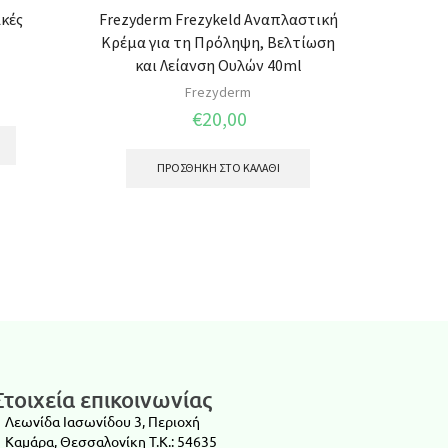
ακές
Frezyderm Frezykeld Αναπλαστική
Aeolo
Κρέμα για τη Πρόληψη, Βελτίωση
Κατάλλη
και Λείανση Ουλών 40ml
Frezyderm
€
20,00
ΠΡΟΣΘΉΚΗ ΣΤΟ ΚΑΛΆΘΙ
Στοιχεία επικοινωνίας
Λεωνίδα Ιασωνίδου 3, Περιοχή
Καμάρα, Θεσσαλονίκη T.K.: 54635