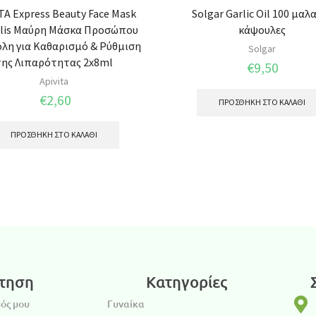
TA Express Beauty Face Mask
Solgar Garlic Oil 100 μαλ
lis Μαύρη Μάσκα Προσώπου
κάψουλες
λη για Καθαρισμό & Ρύθμιση
Solgar
της Λιπαρότητας 2x8ml
€
9,50
Apivita
€
2,60
ΠΡΟΣΘΉΚΗ ΣΤΟ ΚΑΛΆΘΙ
ΠΡΟΣΘΉΚΗ ΣΤΟ ΚΑΛΆΘΙ
τηση
Κατηγορίες
ός μου
Γυναίκα