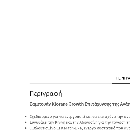
ΠΕΡΙΓΡ
Περιγραφή
Σαμπουάν Klorane Growth Επιτάχυνσης της Ανά
Σχεδιασμένο για να ενεργοποιεί και να επιταχύνει την α
Συνδυάζει την Κινίνη και την Αδενοσίνη για την τόνωση 
Εμπλουτισμένο με Keratin-Like, ενεργό συστατικό που α