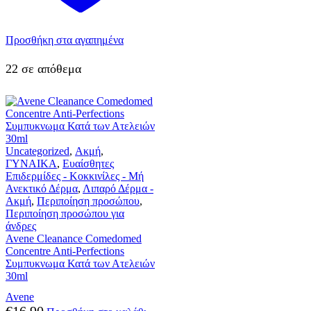
Προσθήκη στα αγαπημένα
22 σε απόθεμα
Uncategorized
,
Ακμή
,
ΓΥΝΑΙΚΑ
,
Ευαίσθητες
Επιδερμίδες - Κοκκινίλες - Μή
Ανεκτικό Δέρμα
,
Λιπαρό Δέρμα -
Ακμή
,
Περιποίηση προσώπου
,
Περιποίηση προσώπου για
άνδρες
Avene Cleanance Comedomed
Concentre Anti-Perfections
Συμπυκνωμα Κατά των Ατελειών
30ml
Avene
€
16,90