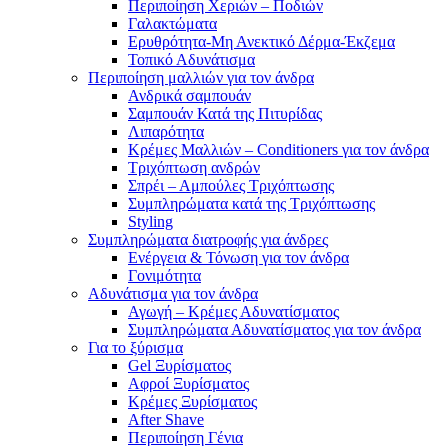
Περιποίηση Χεριών – Ποδιών
Γαλακτώματα
Ερυθρότητα-Μη Ανεκτικό Δέρμα-Έκζεμα
Τοπικό Αδυνάτισμα
Περιποίηση μαλλιών για τον άνδρα
Ανδρικά σαμπουάν
Σαμπουάν Κατά της Πιτυρίδας
Λιπαρότητα
Κρέμες Μαλλιών – Conditioners για τον άνδρα
Τριχόπτωση ανδρών
Σπρέι – Αμπούλες Τριχόπτωσης
Συμπληρώματα κατά της Τριχόπτωσης
Styling
Συμπληρώματα διατροφής για άνδρες
Ενέργεια & Τόνωση για τον άνδρα
Γονιμότητα
Αδυνάτισμα για τον άνδρα
Αγωγή – Κρέμες Αδυνατίσματος
Συμπληρώματα Αδυνατίσματος για τον άνδρα
Για το ξύρισμα
Gel Ξυρίσματος
Αφροί Ξυρίσματος
Κρέμες Ξυρίσματος
After Shave
Περιποίηση Γένια