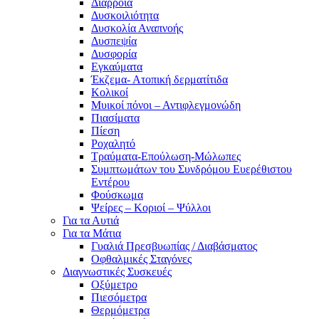
Διάρροια
Δυσκοιλιότητα
Δυσκολία Αναπνοής
Δυσπεψία
Δυσφορία
Εγκαύματα
Έκζεμα- Ατοπική δερματίτιδα
Κολικοί
Μυικοί πόνοι – Αντιφλεγμονώδη
Πιασίματα
Πίεση
Ροχαλητό
Τραύματα-Επούλωση-Μώλωπες
Συμπτωμάτων του Συνδρόμου Ευερέθιστου
Εντέρου
Φούσκωμα
Ψείρες – Κοριοί – Ψύλλοι
Για τα Αυτιά
Για τα Μάτια
Γυαλιά Πρεσβυωπίας / Διαβάσματος
Οφθαλμικές Σταγόνες
Διαγνωστικές Συσκευές
Οξύμετρο
Πιεσόμετρα
Θερμόμετρα