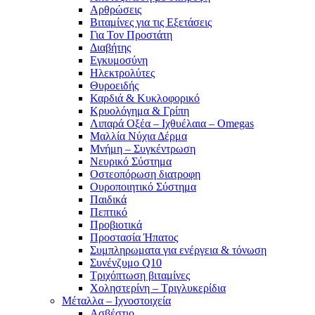
Αρθρώσεις
Βιταμίνες για τις Εξετάσεις
Για Τον Προστάτη
Διαβήτης
Εγκυμοσύνη
Ηλεκτρολύτες
Θυροειδής
Καρδιά & Κυκλοφορικό
Κρυολόγημα & Γρίπη
Λιπαρά Οξέα – Ιχθυέλαια – Omegas
Μαλλία Νύχια Δέρμα
Μνήμη – Συγκέντρωση
Νευρικό Σύστημα
Οστεοπόρωση διατροφη
Ουροποιητικό Σύστημα
Παιδικά
Πεπτικό
Προβιοτικά
Προστασία Ήπατος
Συμπληρωματα για ενέργεια & τόνωση
Συνένζυμο Q10
Τριχόπτωση βιταμίνες
Χοληστερίνη – Τριγλυκερίδια
Μέταλλα – Ιχνοστοιχεία
Ασβέστιο