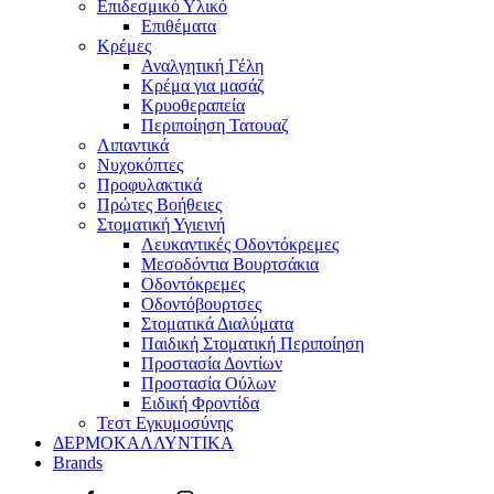
Επιδεσμικό Υλικό
Επιθέματα
Κρέμες
Αναλγητική Γέλη
Κρέμα για μασάζ
Κρυοθεραπεία
Περιποίηση Τατουαζ
Λιπαντικά
Νυχοκόπτες
Προφυλακτικά
Πρώτες Βοήθειες
Στοματική Υγιεινή
Λευκαντικές Οδοντόκρεμες
Μεσοδόντια Βουρτσάκια
Οδοντόκρεμες
Οδοντόβουρτσες
Στοματικά Διαλύματα
Παιδική Στοματική Περιποίηση
Προστασία Δοντίων
Προστασία Ούλων
Ειδική Φροντίδα
Τεστ Εγκυμοσύνης
ΔΕΡΜΟΚΑΛΛΥΝΤΙΚΑ
Brands