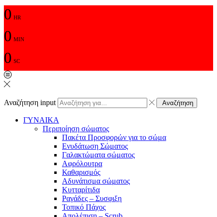
0
HR
0
MIN
0
SC
Αναζήτηση input
Αναζήτηση
ΓΥΝΑΙΚΑ
Περιποίηση σώματος
Πακέτα Προσφορών για το σώμα
Ενυδάτωση Σώματος
Γαλακτώματα σώματος
Αφρόλουτρα
Καθαρισμός
Αδυνάτισμα σώματος
Κυτταρίτιδα
Ραγάδες – Συσφιξη
Τοπικό Πάχος
Απολέπιση – Scrub