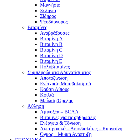
Μαγνήσιο
Σελήνιο
Σίδηρος
Ψευδάργυρος
Βιταμίνες
Αναβράζουσες
Βιταμίνη A
Βιταμίνη B
Βιταμίνη C
Βιταμίνη D
Βιταμίνη E
Πολυβιταμίνες
Συμπληρώματα Αδυνατίσματος
Αποτοξίνωση
Ενίσχυση Μεταβολισμού
Καύση Λίπους
Κοιλιά
Μείωση Όρεξης
Άθληση
Αμινοξέα – BCAA
Βιταμινες για τις αρθρωσεις
Ενέργεια & Τόνωση
Λιποτροπικά – Λιποδιαλύτες – Καρνιτίνη
Όγκος – Μυϊκή Ανάπτυξη
ΕΠΟΧΙΑΚΑ