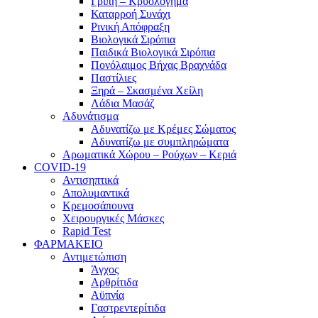
Γρίπη – Κρυολόγημα
Καταρροή Συνάχι
Ρινική Απόφραξη
Βιολογικά Σιρόπια
Παιδικά Βιολογικά Σιρόπια
Πονόλαιμος Βήχας Βραχνάδα
Παστίλιες
Ξηρά – Σκασμένα Χείλη
Λάδια Μασάζ
Αδυνάτισμα
Αδυνατίζω με Κρέμες Σώματος
Αδυνατίζω με συμπληρώματα
Αρωματικά Χώρου – Ρούχων – Κεριά
COVID-19
Αντισηπτικά
Απολυμαντικά
Κρεμοσάπουνα
Χειρουργικές Μάσκες
Rapid Test
ΦΑΡΜΑΚΕΙΟ
Αντιμετώπιση
Άγχος
Αρθρίτιδα
Αϋπνία
Γαστρεντερίτιδα