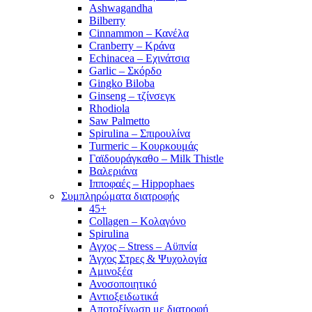
Ashwagandha
Bilberry
Cinnammon – Κανέλα
Cranberry – Κράνα
Echinacea – Εχινάτσια
Garlic – Σκόρδο
Gingko Biloba
Ginseng – τζίνσεγκ
Rhodiola
Saw Palmetto
Spirulina – Σπιρουλίνα
Turmeric – Κουρκουμάς
Γαϊδουράγκαθο – Milk Thistle
Βαλεριάνα
Ιπποφαές – Hippophaes
Συμπληρώματα διατροφής
45+
Collagen – Κολαγόνο
Spirulina
Αγχος – Stress – Αϋπνία
Άγχος Στρες & Ψυχολογία
Αμινοξέα
Ανοσοποιητικό
Αντιοξειδωτικά
Αποτοξίνωση με διατροφή