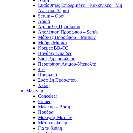
Ευαίσθητες Επιδερμίδες – Κοκκινίλες – Μή
Ανεκτικό Δέρμα
Serum – Οροί
Λάδια
Αμπούλες Προσώπου
Απολέπιση Προσώπου – Scrub
Μάσκες Προσώπου – Ματιών
Μαύρη Μάσκα
Κρέμες BB-CC
Πανάδες-Κηλίδες
Σύσφιξη προσώπου
Περιποίηση Λαιμού-Ντεκολτέ
45+
Πρόσωπο
Σύσφιξη Προσώπου
Χείλη
Make-up
Concelear
Primer
Make up – Βάση
Πούδρα
Μακιγιάζ Ματιών
Μάτια make up
Για τα Χείλη