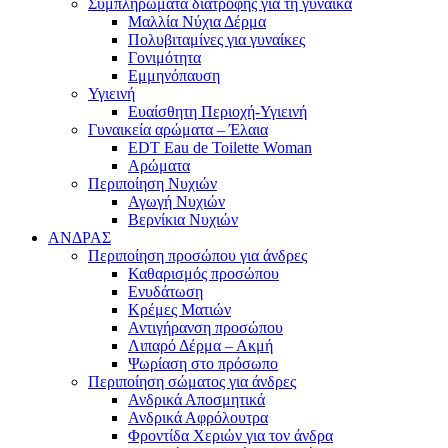
Συμπληρώματα διατροφής για τη γυναίκα
Μαλλία Νύχια Δέρμα
Πολυβιταμίνες για γυναίκες
Γονιμότητα
Εμμηνόπαυση
Υγιεινή
Ευαίσθητη Περιοχή-Υγιεινή
Γυναικεία αρώματα – Έλαια
EDT Eau de Toilette Woman
Αρώματα
Περιποίηση Νυχιών
Αγωγή Νυχιών
Βερνίκια Νυχιών
ΑΝΔΡΑΣ
Περιποίηση προσώπου για άνδρες
Καθαρισμός προσώπου
Ενυδάτωση
Κρέμες Ματιών
Αντιγήρανση προσώπου
Λιπαρό Δέρμα – Ακμή
Ψωρίαση στο πρόσωπο
Περιποίηση σώματος για άνδρες
Ανδρικά Αποσμητικά
Ανδρικά Αφρόλουτρα
Φροντίδα Χεριών για τον άνδρα