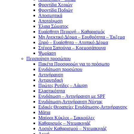
Φροντίδα Χεριών
Φροντίδα Ποδιών
Αποσμητικά
Αποτρίχωση
Έλαια Σώματος
Ευαίσθητη Περιοχή – Καθαρισμός
Μη Ανεκτικό Δέρμα – Ερυθρότητα – Έκζεμα
Ξηρό – Ευαίσθητο – Ατοπικό Δέρμα
Στέρεα Σαπούνια – Κρεμοσάπουνα
Ψωρίαση
Περιποίηση προσώπου
Πακέτα Προσφορών για το πρόσωπο
Ενυδάτωση προσώπου
Αντιγήρανση
Αντιρυτιδική
Πρώτες Ρυτίδες – Λάμψη
Ελαστικότητα
Ενυδάτωση – Αντιγήρανση με SPF
Ενυδάτωση-Αντιγήρανση Νύχτας
Ειδικές Θεραπείες Ενυδάτωσης-Αντιγήρανσης
Μάτια
Μαύροι Κύκλοι – Σακκούλες
Καθαρισμός – Ντεμακιγιάζ
Λοσιόν Καθαρισμού – Ντεμακιγιάζ
Ακμή