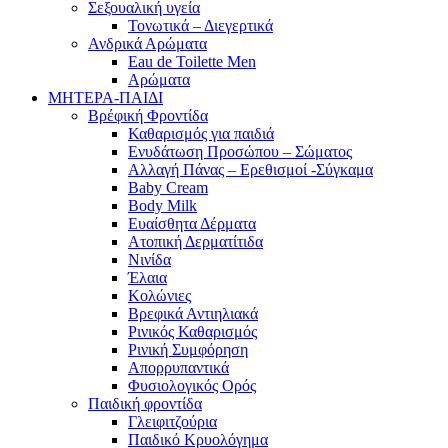
Σεξουαλική υγεία
Τονωτικά – Διεγερτικά
Ανδρικά Αρώματα
Eau de Toilette Men
Αρώματα
ΜΗΤΕΡΑ-ΠΑΙΔΙ
Βρέφική Φροντίδα
Καθαρισμός για παιδιά
Ενυδάτωση Προσώπου – Σώματος
Αλλαγή Πάνας – Ερεθισμοί -Σύγκαμα
Baby Cream
Body Milk
Ευαίσθητα Δέρματα
Ατοπική Δερματίτιδα
Νινίδα
Έλαια
Κολώνιες
Βρεφικά Αντιηλιακά
Ρινικός Καθαρισμός
Ρινική Συμφόρηση
Απορρυπαντικά
Φυσιολογικός Ορός
Παιδική φροντίδα
Γλειφιτζούρια
Παιδικό Κρυολόγημα