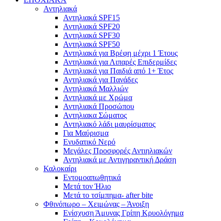
Αντηλιακά
Αντηλιακά SPF15
Αντηλιακά SPF20
Αντηλιακά SPF30
Αντηλιακά SPF50
Αντηλιακά για Βρέφη μέχρι 1 Έτους
Αντηλιακά για Λιπαρές Επιδερμίδες
Αντηλιακά για Παιδιά από 1+ Έτος
Αντηλιακά για Πανάδες
Αντηλιακά Μαλλιών
Αντηλιακά με Χρώμα
Αντηλιακά Προσώπου
Αντηλιακα Σώματος
Αντηλιακό λάδι μαυρίσματος
Για Μαύρισμα
Ενυδατικό Νερό
Μεγάλες Προσφορές Αντιηλιακών
Αντηλιακά με Αντιγηραντική Δράση
Καλοκαίρι
Εντομοαπωθητικά
Μετά τον Ήλιο
Μετά το τσίμπημα- after bite
Φθινόπωρο – Χειμώνας – Άνοιξη
Ενίσχυση Άμυνας Γρίπη Κρυολόγημα