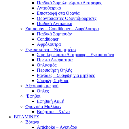
Παιδικά Συμπληρώματα Διατροφής
Αντιφθειρικό
Επιστροφή στα Θρανία
Οδοντόπαστες-Οδοντόβουρτσες
Παιδικά Αντηλιακά
Σαμπουάν – Conditioner – Αφρόλουτρα
Παιδικά Σαμπουάν
Conditioner
Αφρόλουτρα
Εγκυμοσύνη – Νέα μητέρα
Συμπληρώματα Διατροφης – Εγκυμοσύνη
Πρώτα Απαραίτητα
Θηλασμός
Περιποίηση Θηλής
Ραγάδες – Συσφιξη για μητέρες
Σύσφιξη Στήθους
Αξεσουάρ μωρού
Θηλές
‘Εφηβοι
Εφηβική Ακμή
Φροντίδα Μαλλίων
Βούρτσα – Χτένα
ΒΙΤΑΜΙΝΕΣ
Βότανα
Artichoke – Αγκινάρα