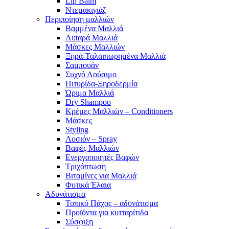
Lip Balm
Ντεμακιγιάζ
Περιποίηση μαλλιών
Βαμμένα Μαλλιά
Λιπαρά Μαλλιά
Μάσκες Μαλλιών
Ξηρά-Ταλαιπωρημένα Μαλλιά
Σαμπουάν
Συχνό Λούσιμο
Πιτυρίδα-Ξηροδερμία
Ώριμα Μαλλιά
Dry Shampoo
Κρέμες Μαλλιών – Conditioners
Μάσκες
Styling
Λοσιόν – Spray
Βαφές Μαλλιών
Ενεργοποιητές Βαφών
Τριχόπτωση
Βιταμίνες για Μαλλιά
Φυτικά Έλαια
Αδυνάτισμα
Τοπικό Πάχος – αδυνάτισμα
Προϊόντα για κυτταρίτιδα
Σύσφιξη