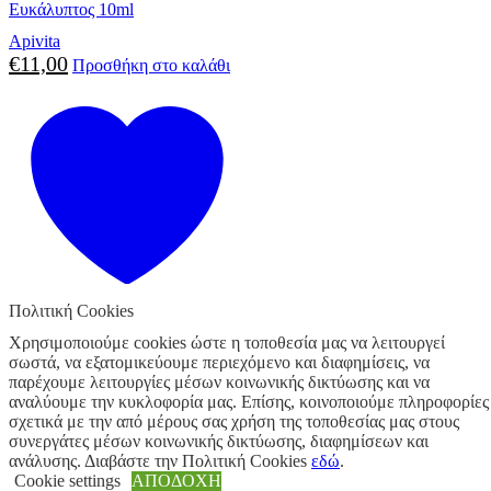
Ευκάλυπτος 10ml
Apivita
€
11,00
Προσθήκη στο καλάθι
Πολιτική Cookies
Προσθήκη στα αγαπημένα
Χρησιμοποιούμε cookies ώστε η τοποθεσία μας να λειτουργεί
σωστά, να εξατομικεύουμε περιεχόμενο και διαφημίσεις, να
2 σε απόθεμα
παρέχουμε λειτουργίες μέσων κοινωνικής δικτύωσης και να
αναλύουμε την κυκλοφορία μας. Επίσης, κοινοποιούμε πληροφορίες
σχετικά με την από μέρους σας χρήση της τοποθεσίας μας στους
συνεργάτες μέσων κοινωνικής δικτύωσης, διαφημίσεων και
ανάλυσης. Διαβάστε την Πολιτική Cookies
εδώ
.
Uncategorized
Cookie settings
ΑΠΟΔΟΧΗ
Korres Relaxing Lavender Roll