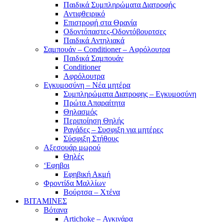
Παιδικά Συμπληρώματα Διατροφής
Αντιφθειρικό
Επιστροφή στα Θρανία
Οδοντόπαστες-Οδοντόβουρτσες
Παιδικά Αντηλιακά
Σαμπουάν – Conditioner – Αφρόλουτρα
Παιδικά Σαμπουάν
Conditioner
Αφρόλουτρα
Εγκυμοσύνη – Νέα μητέρα
Συμπληρώματα Διατροφης – Εγκυμοσύνη
Πρώτα Απαραίτητα
Θηλασμός
Περιποίηση Θηλής
Ραγάδες – Συσφιξη για μητέρες
Σύσφιξη Στήθους
Αξεσουάρ μωρού
Θηλές
‘Εφηβοι
Εφηβική Ακμή
Φροντίδα Μαλλίων
Βούρτσα – Χτένα
ΒΙΤΑΜΙΝΕΣ
Βότανα
Artichoke – Αγκινάρα