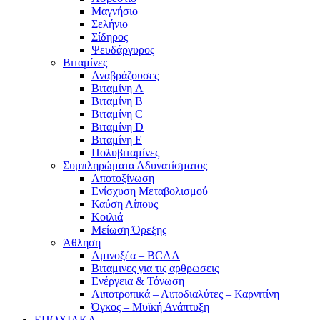
Μαγνήσιο
Σελήνιο
Σίδηρος
Ψευδάργυρος
Βιταμίνες
Αναβράζουσες
Βιταμίνη A
Βιταμίνη B
Βιταμίνη C
Βιταμίνη D
Βιταμίνη E
Πολυβιταμίνες
Συμπληρώματα Αδυνατίσματος
Αποτοξίνωση
Ενίσχυση Μεταβολισμού
Καύση Λίπους
Κοιλιά
Μείωση Όρεξης
Άθληση
Αμινοξέα – BCAA
Βιταμινες για τις αρθρωσεις
Ενέργεια & Τόνωση
Λιποτροπικά – Λιποδιαλύτες – Καρνιτίνη
Όγκος – Μυϊκή Ανάπτυξη
ΕΠΟΧΙΑΚΑ