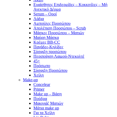
Ευαίσθητες Επιδερμίδες – Κοκκινίλες – Μή
Ανεκτικό Δέρμα
Serum – Οροί
Λάδια
Αμπούλες Προσώπου
Απολέπιση Προσώπου – Scrub
Μάσκες Προσώπου – Ματιών
Μαύρη Μάσκα
Κρέμες BB-CC
Πανάδες-Κηλίδες
Σύσφιξη προσώπου
Περιποίηση Λαιμού-Ντεκολτέ
45+
Πρόσωπο
Σύσφιξη Προσώπου
Χείλη
Make-up
Concelear
Primer
Make up – Βάση
Πούδρα
Μακιγιάζ Ματιών
Μάτια make up
Για τα Χείλη