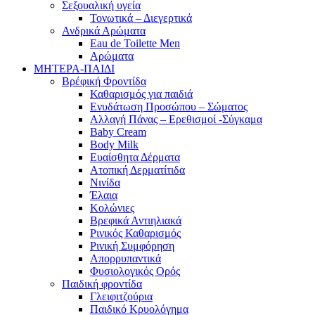
Σεξουαλική υγεία
Τονωτικά – Διεγερτικά
Ανδρικά Αρώματα
Eau de Toilette Men
Αρώματα
ΜΗΤΕΡΑ-ΠΑΙΔΙ
Βρέφική Φροντίδα
Καθαρισμός για παιδιά
Ενυδάτωση Προσώπου – Σώματος
Αλλαγή Πάνας – Ερεθισμοί -Σύγκαμα
Baby Cream
Body Milk
Ευαίσθητα Δέρματα
Ατοπική Δερματίτιδα
Νινίδα
Έλαια
Κολώνιες
Βρεφικά Αντιηλιακά
Ρινικός Καθαρισμός
Ρινική Συμφόρηση
Απορρυπαντικά
Φυσιολογικός Ορός
Παιδική φροντίδα
Γλειφιτζούρια
Παιδικό Κρυολόγημα