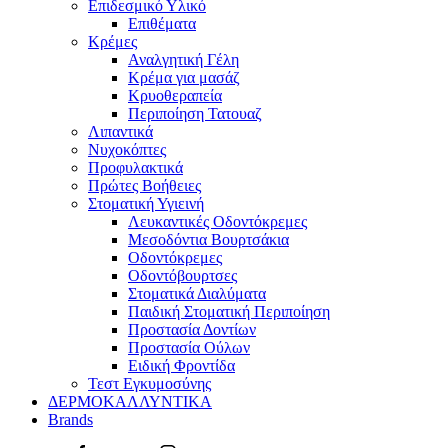
Επιδεσμικό Υλικό
Επιθέματα
Κρέμες
Αναλγητική Γέλη
Κρέμα για μασάζ
Κρυοθεραπεία
Περιποίηση Τατουαζ
Λιπαντικά
Νυχοκόπτες
Προφυλακτικά
Πρώτες Βοήθειες
Στοματική Υγιεινή
Λευκαντικές Οδοντόκρεμες
Μεσοδόντια Βουρτσάκια
Οδοντόκρεμες
Οδοντόβουρτσες
Στοματικά Διαλύματα
Παιδική Στοματική Περιποίηση
Προστασία Δοντίων
Προστασία Ούλων
Ειδική Φροντίδα
Τεστ Εγκυμοσύνης
ΔΕΡΜΟΚΑΛΛΥΝΤΙΚΑ
Brands