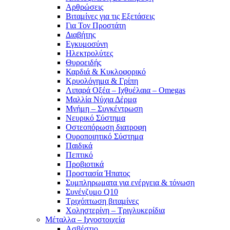
Αρθρώσεις
Βιταμίνες για τις Εξετάσεις
Για Τον Προστάτη
Διαβήτης
Εγκυμοσύνη
Ηλεκτρολύτες
Θυροειδής
Καρδιά & Κυκλοφορικό
Κρυολόγημα & Γρίπη
Λιπαρά Οξέα – Ιχθυέλαια – Omegas
Μαλλία Νύχια Δέρμα
Μνήμη – Συγκέντρωση
Νευρικό Σύστημα
Οστεοπόρωση διατροφη
Ουροποιητικό Σύστημα
Παιδικά
Πεπτικό
Προβιοτικά
Προστασία Ήπατος
Συμπληρωματα για ενέργεια & τόνωση
Συνένζυμο Q10
Τριχόπτωση βιταμίνες
Χοληστερίνη – Τριγλυκερίδια
Μέταλλα – Ιχνοστοιχεία
Ασβέστιο