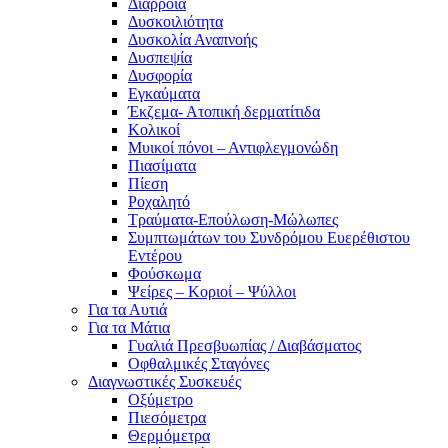
Διάρροια
Δυσκοιλιότητα
Δυσκολία Αναπνοής
Δυσπεψία
Δυσφορία
Εγκαύματα
Έκζεμα- Ατοπική δερματίτιδα
Κολικοί
Μυικοί πόνοι – Αντιφλεγμονώδη
Πιασίματα
Πίεση
Ροχαλητό
Τραύματα-Επούλωση-Μώλωπες
Συμπτωμάτων του Συνδρόμου Ευερέθιστου
Εντέρου
Φούσκωμα
Ψείρες – Κοριοί – Ψύλλοι
Για τα Αυτιά
Για τα Μάτια
Γυαλιά Πρεσβυωπίας / Διαβάσματος
Οφθαλμικές Σταγόνες
Διαγνωστικές Συσκευές
Οξύμετρο
Πιεσόμετρα
Θερμόμετρα