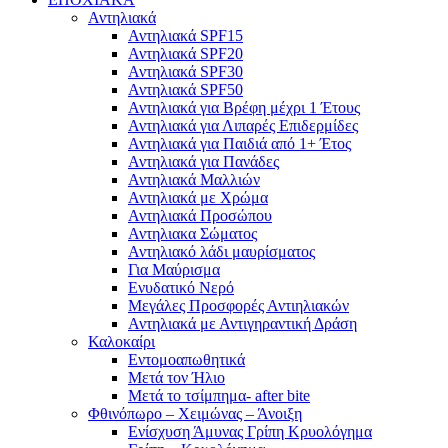
Αντηλιακά
Αντηλιακά SPF15
Αντηλιακά SPF20
Αντηλιακά SPF30
Αντηλιακά SPF50
Αντηλιακά για Βρέφη μέχρι 1 Έτους
Αντηλιακά για Λιπαρές Επιδερμίδες
Αντηλιακά για Παιδιά από 1+ Έτος
Αντηλιακά για Πανάδες
Αντηλιακά Μαλλιών
Αντηλιακά με Χρώμα
Αντηλιακά Προσώπου
Αντηλιακα Σώματος
Αντηλιακό λάδι μαυρίσματος
Για Μαύρισμα
Ενυδατικό Νερό
Μεγάλες Προσφορές Αντιηλιακών
Αντηλιακά με Αντιγηραντική Δράση
Καλοκαίρι
Εντομοαπωθητικά
Μετά τον Ήλιο
Μετά το τσίμπημα- after bite
Φθινόπωρο – Χειμώνας – Άνοιξη
Ενίσχυση Άμυνας Γρίπη Κρυολόγημα