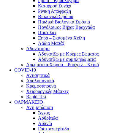
Γρίπη – Κρυολόγημα
Καταρροή Συνάχι
Ρινική Απόφραξη
Βιολογικά Σιρόπια
Παιδικά Βιολογικά Σιρόπια
Πονόλαιμος Βήχας Βραχνάδα
Παστίλιες
Ξηρά – Σκασμένα Χείλη
Λάδια Μασάζ
Αδυνάτισμα
Αδυνατίζω με Κρέμες Σώματος
Αδυνατίζω με συμπληρώματα
Αρωματικά Χώρου – Ρούχων – Κεριά
COVID-19
Αντισηπτικά
Απολυμαντικά
Κρεμοσάπουνα
Χειρουργικές Μάσκες
Rapid Test
ΦΑΡΜΑΚΕΙΟ
Αντιμετώπιση
Άγχος
Αρθρίτιδα
Αϋπνία
Γαστρεντερίτιδα