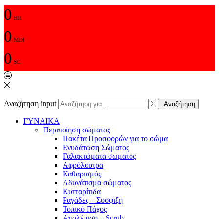
0
HR
0
MIN
0
SC
Αναζήτηση input
Αναζήτηση
ΓΥΝΑΙΚΑ
Περιποίηση σώματος
Πακέτα Προσφορών για το σώμα
Ενυδάτωση Σώματος
Γαλακτώματα σώματος
Αφρόλουτρα
Καθαρισμός
Αδυνάτισμα σώματος
Κυτταρίτιδα
Ραγάδες – Συσφιξη
Τοπικό Πάχος
Απολέπιση – Scrub