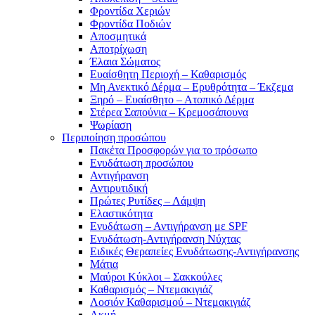
Φροντίδα Χεριών
Φροντίδα Ποδιών
Αποσμητικά
Αποτρίχωση
Έλαια Σώματος
Ευαίσθητη Περιοχή – Καθαρισμός
Μη Ανεκτικό Δέρμα – Ερυθρότητα – Έκζεμα
Ξηρό – Ευαίσθητο – Ατοπικό Δέρμα
Στέρεα Σαπούνια – Κρεμοσάπουνα
Ψωρίαση
Περιποίηση προσώπου
Πακέτα Προσφορών για το πρόσωπο
Ενυδάτωση προσώπου
Αντιγήρανση
Αντιρυτιδική
Πρώτες Ρυτίδες – Λάμψη
Ελαστικότητα
Ενυδάτωση – Αντιγήρανση με SPF
Ενυδάτωση-Αντιγήρανση Νύχτας
Ειδικές Θεραπείες Ενυδάτωσης-Αντιγήρανσης
Μάτια
Μαύροι Κύκλοι – Σακκούλες
Καθαρισμός – Ντεμακιγιάζ
Λοσιόν Καθαρισμού – Ντεμακιγιάζ
Ακμή