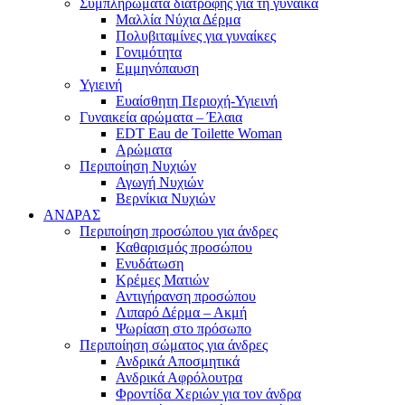
Συμπληρώματα διατροφής για τη γυναίκα
Μαλλία Νύχια Δέρμα
Πολυβιταμίνες για γυναίκες
Γονιμότητα
Εμμηνόπαυση
Υγιεινή
Ευαίσθητη Περιοχή-Υγιεινή
Γυναικεία αρώματα – Έλαια
EDT Eau de Toilette Woman
Αρώματα
Περιποίηση Νυχιών
Αγωγή Νυχιών
Βερνίκια Νυχιών
ΑΝΔΡΑΣ
Περιποίηση προσώπου για άνδρες
Καθαρισμός προσώπου
Ενυδάτωση
Κρέμες Ματιών
Αντιγήρανση προσώπου
Λιπαρό Δέρμα – Ακμή
Ψωρίαση στο πρόσωπο
Περιποίηση σώματος για άνδρες
Ανδρικά Αποσμητικά
Ανδρικά Αφρόλουτρα
Φροντίδα Χεριών για τον άνδρα