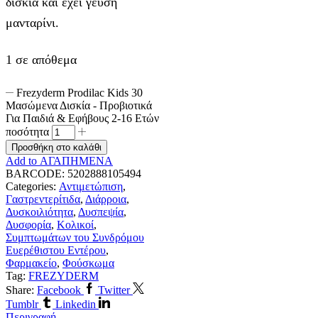
δισκία και έχει γεύση
μανταρίνι.
1 σε απόθεμα
Frezyderm Prodilac Kids 30
Μασώμενα Δισκία - Προβιοτικά
Για Παιδιά & Εφήβους 2-16 Ετών
ποσότητα
Προσθήκη στο καλάθι
Add to ΑΓΑΠΗΜΕΝΑ
BARCODE:
5202888105494
Categories:
Αντιμετώπιση
,
Γαστρεντερίτιδα
,
Διάρροια
,
Δυσκοιλιότητα
,
Δυσπεψία
,
Δυσφορία
,
Κολικοί
,
Συμπτωμάτων του Συνδρόμου
Ευερέθιστου Εντέρου
,
Φαρμακείο
,
Φούσκωμα
Tag:
FREZYDERM
Share:
Facebook
Twitter
Tumblr
Linkedin
Περιγραφή