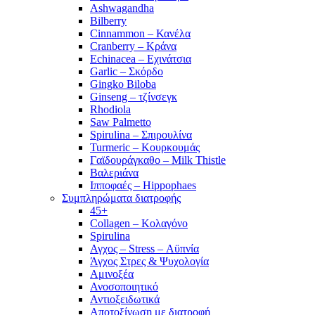
Ashwagandha
Bilberry
Cinnammon – Κανέλα
Cranberry – Κράνα
Echinacea – Εχινάτσια
Garlic – Σκόρδο
Gingko Biloba
Ginseng – τζίνσεγκ
Rhodiola
Saw Palmetto
Spirulina – Σπιρουλίνα
Turmeric – Κουρκουμάς
Γαϊδουράγκαθο – Milk Thistle
Βαλεριάνα
Ιπποφαές – Hippophaes
Συμπληρώματα διατροφής
45+
Collagen – Κολαγόνο
Spirulina
Αγχος – Stress – Αϋπνία
Άγχος Στρες & Ψυχολογία
Αμινοξέα
Ανοσοποιητικό
Αντιοξειδωτικά
Αποτοξίνωση με διατροφή