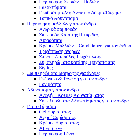
Περιποίηση Χεριών – Ποδιών
Γαλακτώματα
Ερυθρότητα-Μη Ανεκτικό Δέρμα-Έκζεμα
Τοπικό Αδυνάτισμα
Περιποίηση μαλλιών για τον άνδρα
Ανδρικά σαμπουάν
Σαμπουάν Κατά της Πιτυρίδας
Λιπαρότητα
Κρέμες Μαλλιών – Conditioners για τον άνδρα
Τριχόπτωση ανδρών
Σπρέι – Αμπούλες Τριχόπτωσης
Συμπληρώματα κατά της Τριχόπτωσης
Styling
Συμπληρώματα διατροφής για άνδρες
Ενέργεια & Τόνωση για τον άνδρα
Γονιμότητα
Αδυνάτισμα για τον άνδρα
Αγωγή – Κρέμες Αδυνατίσματος
Συμπληρώματα Αδυνατίσματος για τον άνδρα
Για το ξύρισμα
Gel Ξυρίσματος
Αφροί Ξυρίσματος
Κρέμες Ξυρίσματος
After Shave
Περιποίηση Γένια