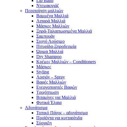
Lip Balm
Ντεμακιγιάζ
Περιποίηση μαλλιών
Βαμμένα Μαλλιά
Λιπαρά Μαλλιά
Μάσκες Μαλλιών
Ξηρά-Ταλαιπωρημένα Μαλλιά
Σαμπουάν
Συχνό Λούσιμο
Πιτυρίδα-Ξηροδερμία
Ώριμα Μαλλιά
Dry Shampoo
Κρέμες Μαλλιών – Conditioners
Μάσκες
Styling
Λοσιόν – Spray
Βαφές Μαλλιών
Ενεργοποιητές Βαφών
Τριχόπτωση
Βιταμίνες για Μαλλιά
Φυτικά Έλαια
Αδυνάτισμα
Τοπικό Πάχος – αδυνάτισμα
Προϊόντα για κυτταρίτιδα
Σύσφιξη