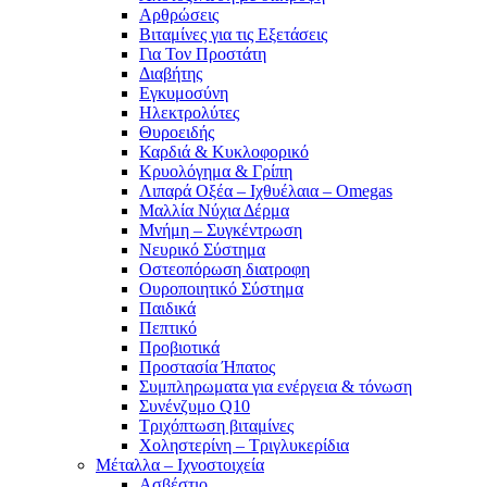
Αρθρώσεις
Βιταμίνες για τις Εξετάσεις
Για Τον Προστάτη
Διαβήτης
Εγκυμοσύνη
Ηλεκτρολύτες
Θυροειδής
Καρδιά & Κυκλοφορικό
Κρυολόγημα & Γρίπη
Λιπαρά Οξέα – Ιχθυέλαια – Omegas
Μαλλία Νύχια Δέρμα
Μνήμη – Συγκέντρωση
Νευρικό Σύστημα
Οστεοπόρωση διατροφη
Ουροποιητικό Σύστημα
Παιδικά
Πεπτικό
Προβιοτικά
Προστασία Ήπατος
Συμπληρωματα για ενέργεια & τόνωση
Συνένζυμο Q10
Τριχόπτωση βιταμίνες
Χοληστερίνη – Τριγλυκερίδια
Μέταλλα – Ιχνοστοιχεία
Ασβέστιο