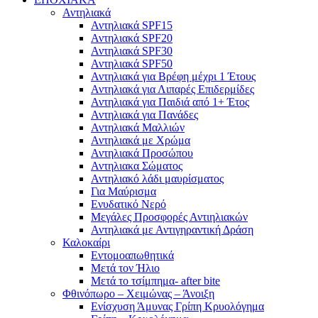
Αντηλιακά
Αντηλιακά SPF15
Αντηλιακά SPF20
Αντηλιακά SPF30
Αντηλιακά SPF50
Αντηλιακά για Βρέφη μέχρι 1 Έτους
Αντηλιακά για Λιπαρές Επιδερμίδες
Αντηλιακά για Παιδιά από 1+ Έτος
Αντηλιακά για Πανάδες
Αντηλιακά Μαλλιών
Αντηλιακά με Χρώμα
Αντηλιακά Προσώπου
Αντηλιακα Σώματος
Αντηλιακό λάδι μαυρίσματος
Για Μαύρισμα
Ενυδατικό Νερό
Μεγάλες Προσφορές Αντιηλιακών
Αντηλιακά με Αντιγηραντική Δράση
Καλοκαίρι
Εντομοαπωθητικά
Μετά τον Ήλιο
Μετά το τσίμπημα- after bite
Φθινόπωρο – Χειμώνας – Άνοιξη
Ενίσχυση Άμυνας Γρίπη Κρυολόγημα