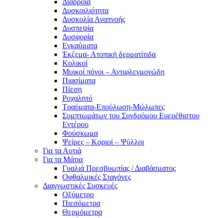
Διάρροια
Δυσκοιλιότητα
Δυσκολία Αναπνοής
Δυσπεψία
Δυσφορία
Εγκαύματα
Έκζεμα- Ατοπική δερματίτιδα
Κολικοί
Μυικοί πόνοι – Αντιφλεγμονώδη
Πιασίματα
Πίεση
Ροχαλητό
Τραύματα-Επούλωση-Μώλωπες
Συμπτωμάτων του Συνδρόμου Ευερέθιστου
Εντέρου
Φούσκωμα
Ψείρες – Κοριοί – Ψύλλοι
Για τα Αυτιά
Για τα Μάτια
Γυαλιά Πρεσβυωπίας / Διαβάσματος
Οφθαλμικές Σταγόνες
Διαγνωστικές Συσκευές
Οξύμετρο
Πιεσόμετρα
Θερμόμετρα