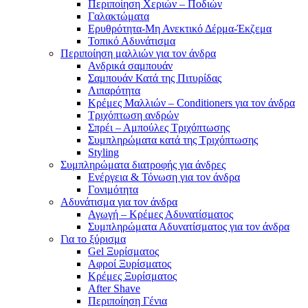
Περιποίηση Χεριών – Ποδιών
Γαλακτώματα
Ερυθρότητα-Μη Ανεκτικό Δέρμα-Έκζεμα
Τοπικό Αδυνάτισμα
Περιποίηση μαλλιών για τον άνδρα
Ανδρικά σαμπουάν
Σαμπουάν Κατά της Πιτυρίδας
Λιπαρότητα
Κρέμες Μαλλιών – Conditioners για τον άνδρα
Τριχόπτωση ανδρών
Σπρέι – Αμπούλες Τριχόπτωσης
Συμπληρώματα κατά της Τριχόπτωσης
Styling
Συμπληρώματα διατροφής για άνδρες
Ενέργεια & Τόνωση για τον άνδρα
Γονιμότητα
Αδυνάτισμα για τον άνδρα
Αγωγή – Κρέμες Αδυνατίσματος
Συμπληρώματα Αδυνατίσματος για τον άνδρα
Για το ξύρισμα
Gel Ξυρίσματος
Αφροί Ξυρίσματος
Κρέμες Ξυρίσματος
After Shave
Περιποίηση Γένια