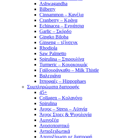
Ashwagandha
Bilberry
Cinnammon – Κανέλα
Cranberry – Κράνα
Echinacea – Εχινάτσια
Garlic – Σκόρδο
Gingko Biloba
Ginseng – τζίνσεγκ
Rhodiola
Saw Palmetto
Spirulina – Σπιρουλίνα
Turmeric – Κουρκουμάς
Γαϊδουράγκαθο – Milk Thistle
Βαλεριάνα
Ιπποφαές – Hippophaes
Συμπληρώματα διατροφής
45+
Collagen – Κολαγόνο
Spirulina
Αγχος – Stress – Αϋπνία
Άγχος Στρες & Ψυχολογία
Αμινοξέα
Ανοσοποιητικό
Αντιοξειδωτικά
Αποτοξίνωση με διατροφή