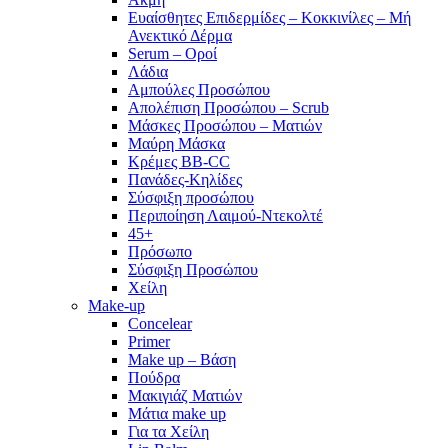
Ευαίσθητες Επιδερμίδες – Κοκκινίλες – Μή
Ανεκτικό Δέρμα
Serum – Οροί
Λάδια
Αμπούλες Προσώπου
Απολέπιση Προσώπου – Scrub
Μάσκες Προσώπου – Ματιών
Μαύρη Μάσκα
Κρέμες BB-CC
Πανάδες-Κηλίδες
Σύσφιξη προσώπου
Περιποίηση Λαιμού-Ντεκολτέ
45+
Πρόσωπο
Σύσφιξη Προσώπου
Χείλη
Make-up
Concelear
Primer
Make up – Βάση
Πούδρα
Μακιγιάζ Ματιών
Μάτια make up
Για τα Χείλη