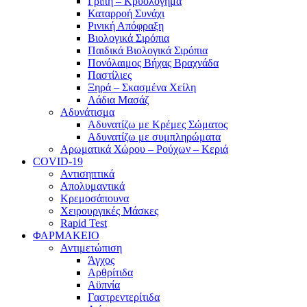
Γρίπη – Κρυολόγημα
Καταρροή Συνάχι
Ρινική Απόφραξη
Βιολογικά Σιρόπια
Παιδικά Βιολογικά Σιρόπια
Πονόλαιμος Βήχας Βραχνάδα
Παστίλιες
Ξηρά – Σκασμένα Χείλη
Λάδια Μασάζ
Αδυνάτισμα
Αδυνατίζω με Κρέμες Σώματος
Αδυνατίζω με συμπληρώματα
Αρωματικά Χώρου – Ρούχων – Κεριά
COVID-19
Αντισηπτικά
Απολυμαντικά
Κρεμοσάπουνα
Χειρουργικές Μάσκες
Rapid Test
ΦΑΡΜΑΚΕΙΟ
Αντιμετώπιση
Άγχος
Αρθρίτιδα
Αϋπνία
Γαστρεντερίτιδα