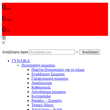
0
HR
0
MIN
0
SC
Αναζήτηση input
Αναζήτηση
ΓΥΝΑΙΚΑ
Περιποίηση σώματος
Πακέτα Προσφορών για το σώμα
Ενυδάτωση Σώματος
Γαλακτώματα σώματος
Αφρόλουτρα
Καθαρισμός
Αδυνάτισμα σώματος
Κυτταρίτιδα
Ραγάδες – Συσφιξη
Τοπικό Πάχος
Απολέπιση – Scrub