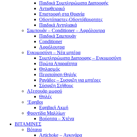
Παιδικά Συμπληρώματα Διατροφής
Αντιφθειρικό
Επιστροφή στα Θρανία
Οδοντόπαστες-Οδοντόβουρτσες
Παιδικά Αντηλιακά
Σαμπουάν – Conditioner – Αφρόλουτρα
Παιδικά Σαμπουάν
Conditioner
Αφρόλουτρα
Εγκυμοσύνη – Νέα μητέρα
Συμπληρώματα Διατροφης – Εγκυμοσύνη
Πρώτα Απαραίτητα
Θηλασμός
Περιποίηση Θηλής
Ραγάδες – Συσφιξη για μητέρες
Σύσφιξη Στήθους
Αξεσουάρ μωρού
Θηλές
‘Εφηβοι
Εφηβική Ακμή
Φροντίδα Μαλλίων
Βούρτσα – Χτένα
ΒΙΤΑΜΙΝΕΣ
Βότανα
Artichoke – Αγκινάρα