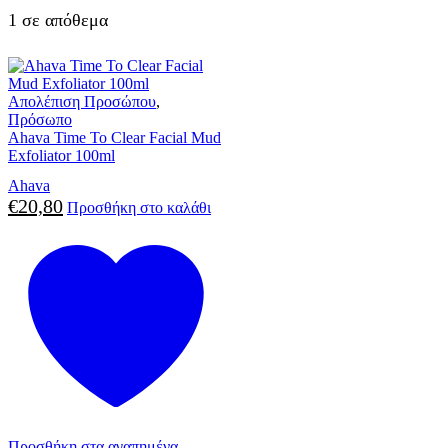
1 σε απόθεμα
Απολέπιση Προσώπου
,
Πρόσωπο
Ahava Time To Clear Facial Mud
Exfoliator 100ml
Ahava
€
20,80
Προσθήκη στο καλάθι
Προσθήκη στα αγαπημένα