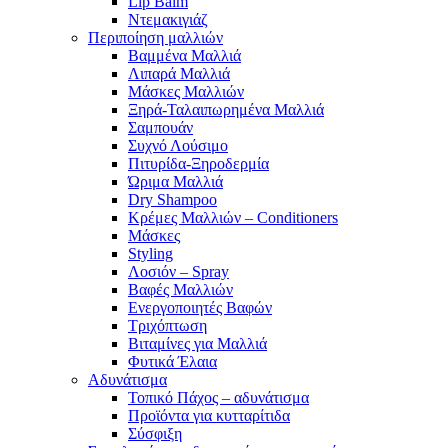
Lip Balm
Ντεμακιγιάζ
Περιποίηση μαλλιών
Βαμμένα Μαλλιά
Λιπαρά Μαλλιά
Μάσκες Μαλλιών
Ξηρά-Ταλαιπωρημένα Μαλλιά
Σαμπουάν
Συχνό Λούσιμο
Πιτυρίδα-Ξηροδερμία
Ώριμα Μαλλιά
Dry Shampoo
Κρέμες Μαλλιών – Conditioners
Μάσκες
Styling
Λοσιόν – Spray
Βαφές Μαλλιών
Ενεργοποιητές Βαφών
Τριχόπτωση
Βιταμίνες για Μαλλιά
Φυτικά Έλαια
Αδυνάτισμα
Τοπικό Πάχος – αδυνάτισμα
Προϊόντα για κυτταρίτιδα
Σύσφιξη