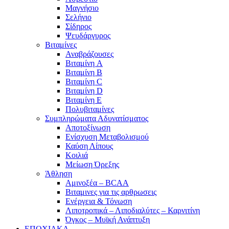
Μαγνήσιο
Σελήνιο
Σίδηρος
Ψευδάργυρος
Βιταμίνες
Αναβράζουσες
Βιταμίνη A
Βιταμίνη B
Βιταμίνη C
Βιταμίνη D
Βιταμίνη E
Πολυβιταμίνες
Συμπληρώματα Αδυνατίσματος
Αποτοξίνωση
Ενίσχυση Μεταβολισμού
Καύση Λίπους
Κοιλιά
Μείωση Όρεξης
Άθληση
Αμινοξέα – BCAA
Βιταμινες για τις αρθρωσεις
Ενέργεια & Τόνωση
Λιποτροπικά – Λιποδιαλύτες – Καρνιτίνη
Όγκος – Μυϊκή Ανάπτυξη
ΕΠΟΧΙΑΚΑ