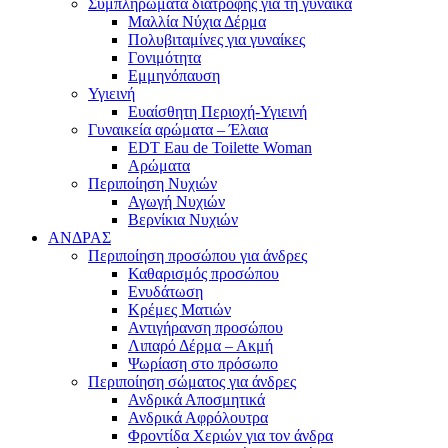
Συμπληρώματα διατροφής για τη γυναίκα
Μαλλία Νύχια Δέρμα
Πολυβιταμίνες για γυναίκες
Γονιμότητα
Εμμηνόπαυση
Υγιεινή
Ευαίσθητη Περιοχή-Υγιεινή
Γυναικεία αρώματα – Έλαια
EDT Eau de Toilette Woman
Αρώματα
Περιποίηση Νυχιών
Αγωγή Νυχιών
Βερνίκια Νυχιών
ΑΝΔΡΑΣ
Περιποίηση προσώπου για άνδρες
Καθαρισμός προσώπου
Ενυδάτωση
Κρέμες Ματιών
Αντιγήρανση προσώπου
Λιπαρό Δέρμα – Ακμή
Ψωρίαση στο πρόσωπο
Περιποίηση σώματος για άνδρες
Ανδρικά Αποσμητικά
Ανδρικά Αφρόλουτρα
Φροντίδα Χεριών για τον άνδρα