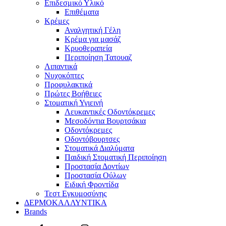
Επιδεσμικό Υλικό
Επιθέματα
Κρέμες
Αναλγητική Γέλη
Κρέμα για μασάζ
Κρυοθεραπεία
Περιποίηση Τατουαζ
Λιπαντικά
Νυχοκόπτες
Προφυλακτικά
Πρώτες Βοήθειες
Στοματική Υγιεινή
Λευκαντικές Οδοντόκρεμες
Μεσοδόντια Βουρτσάκια
Οδοντόκρεμες
Οδοντόβουρτσες
Στοματικά Διαλύματα
Παιδική Στοματική Περιποίηση
Προστασία Δοντίων
Προστασία Ούλων
Ειδική Φροντίδα
Τεστ Εγκυμοσύνης
ΔΕΡΜΟΚΑΛΛΥΝΤΙΚΑ
Brands