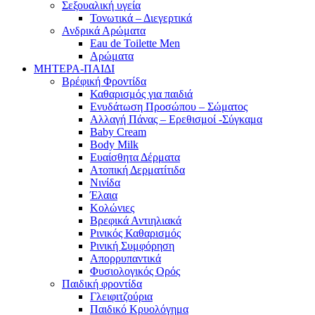
Σεξουαλική υγεία
Τονωτικά – Διεγερτικά
Ανδρικά Αρώματα
Eau de Toilette Men
Αρώματα
ΜΗΤΕΡΑ-ΠΑΙΔΙ
Βρέφική Φροντίδα
Καθαρισμός για παιδιά
Ενυδάτωση Προσώπου – Σώματος
Αλλαγή Πάνας – Ερεθισμοί -Σύγκαμα
Baby Cream
Body Milk
Ευαίσθητα Δέρματα
Ατοπική Δερματίτιδα
Νινίδα
Έλαια
Κολώνιες
Βρεφικά Αντιηλιακά
Ρινικός Καθαρισμός
Ρινική Συμφόρηση
Απορρυπαντικά
Φυσιολογικός Ορός
Παιδική φροντίδα
Γλειφιτζούρια
Παιδικό Κρυολόγημα