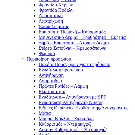
Φροντίδα Χεριών
Φροντίδα Ποδιών
Αποσμητικά
Αποτρίχωση
Έλαια Σώματος
Ευαίσθητη Περιοχή – Καθαρισμός
Μη Ανεκτικό Δέρμα – Ερυθρότητα – Έκζεμα
Ξηρό – Ευαίσθητο – Ατοπικό Δέρμα
Στέρεα Σαπούνια – Κρεμοσάπουνα
Ψωρίαση
Περιποίηση προσώπου
Πακέτα Προσφορών για το πρόσωπο
Ενυδάτωση προσώπου
Αντιγήρανση
Αντιρυτιδική
Πρώτες Ρυτίδες – Λάμψη
Ελαστικότητα
Ενυδάτωση – Αντιγήρανση με SPF
Ενυδάτωση-Αντιγήρανση Νύχτας
Ειδικές Θεραπείες Ενυδάτωσης-Αντιγήρανσης
Μάτια
Μαύροι Κύκλοι – Σακκούλες
Καθαρισμός – Ντεμακιγιάζ
Λοσιόν Καθαρισμού – Ντεμακιγιάζ
Ακμή