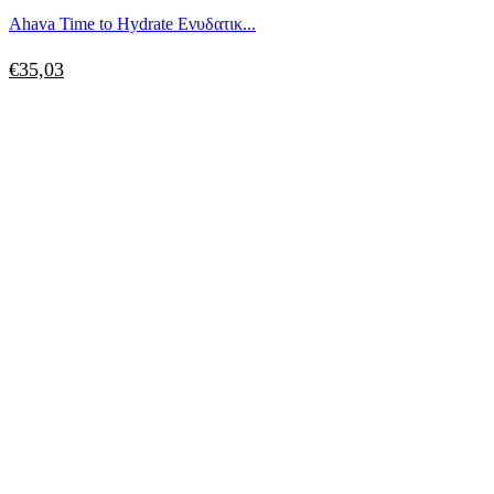
Ahava Time to Hydrate Ενυδατικ...
€
35,03