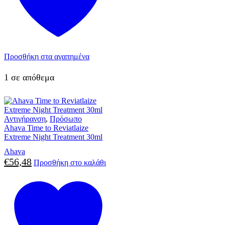
Προσθήκη στα αγαπημένα
1 σε απόθεμα
Αντιγήρανση
,
Πρόσωπο
Ahava Time to Reviatlaize
Extreme Night Treatment 30ml
Ahava
€
56,48
Προσθήκη στο καλάθι