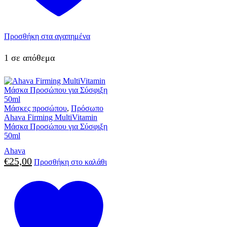
Προσθήκη στα αγαπημένα
1 σε απόθεμα
Μάσκες προσώπου
,
Πρόσωπο
Ahava Firming MultiVitamin
Μάσκα Προσώπου για Σύσφιξη
50ml
Ahava
€
25,00
Προσθήκη στο καλάθι