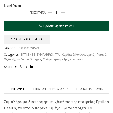
Brand:
Vican
Προσθήκη στο καλάθι
Add to ΑΓΑΠΗΜΕΝΑ
BARCODE:
5213001491523
Categories:
ΒΙΤΑΜΙΝΕΣ-ΣΥΜΠΛΗΡΩΜΑΤΑ
,
Καρδιά & Κυκλοφορικό
,
Λιπαρά
Οξέα - Ιχθυέλαια – Omegas
,
Χοληστερίνη - Τριγλυκερίδια
Share:
ΠΕΡΙΓΡΑΦΉ
ΕΠΙΠΛΈΟΝ ΠΛΗΡΟΦΟΡΊΕΣ
ΤΡΌΠΟΙ ΠΛΗΡΩΜΉΣ
Συμπλήρωμα διατροφής με ιχθυέλαιο της εταιρείας Epsilon
Health, το οποίο παρέχει Ωμέγα 3 λιπαρά οξέα. Το