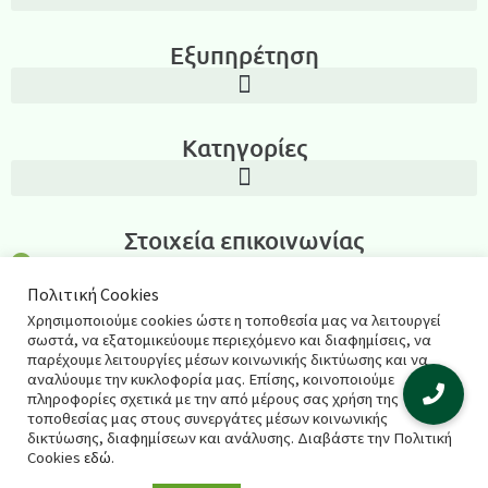
Εξυπηρέτηση
Κατηγορίες
Στοιχεία επικοινωνίας
Λεωνίδα Ιασωνίδου 3, Περιοχή Καμάρα, Θεσσαλονίκη T.K.: 54635
Πολιτική Cookies
2311270795
Χρησιμοποιούμε cookies ώστε η τοποθεσία μας να λειτουργεί
σωστά, να εξατομικεύουμε περιεχόμενο και διαφημίσεις, να
salespharmacyshop@gmail.com
παρέχουμε λειτουργίες μέσων κοινωνικής δικτύωσης και να
αναλύουμε την κυκλοφορία μας. Επίσης, κοινοποιούμε
πληροφορίες σχετικά με την από μέρους σας χρήση της
τοποθεσίας μας στους συνεργάτες μέσων κοινωνικής
© 2021 salespharmacy.gr – Σχεδιασμός & κατασκευή
δικτύωσης, διαφημίσεων και ανάλυσης. Διαβάστε την Πολιτική
Cookies
εδώ
.
ιστοσελίδας
Respect Web