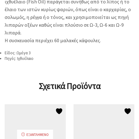
ιχθυέλαιο (Fish Oil) παράγεται συνήθως από το λίπος ή το
έλαιο των ιστών κυρίως ψαριών, όπως είναι ο καρχαρίας, ο
σολωμός, η ρέγγα ή ο τόνος, και χρησιμοποιείται ως πηγή
λιπαρών οξέων καθώς είναι πλούσιο σε Ω-3, Ω-6 και Ω-9
λιπαρά.
Η συσκευασία περιέχει 60 μαλακές κάψουλες.
Είδος: Ωμέγα 3
Πηγές: Ιχθυέλαιο
Σχετικά Προϊόντα
ΕΞΑΝΤΛΗΜΈΝΟ