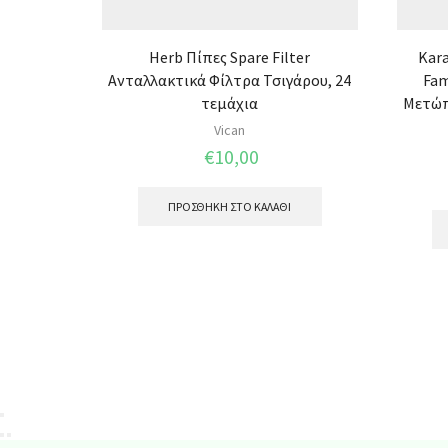
Herb Πίπες Spare Filter
Kara
Ανταλλακτικά Φίλτρα Τσιγάρου, 24
Fam
τεμάχια
Μετώπ
Vican
€
10,00
ΠΡΟΣΘΉΚΗ ΣΤΟ ΚΑΛΆΘΙ