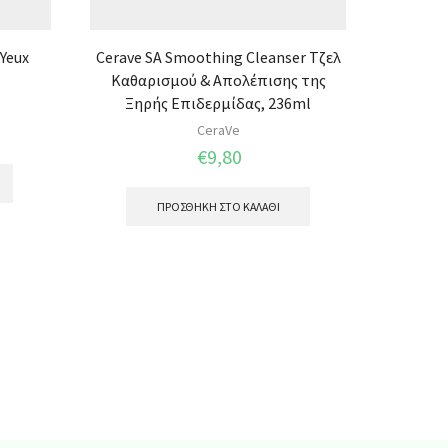
 Yeux
Cerave SA Smoothing Cleanser Τζελ
Heal
Καθαρισμού & Απολέπισης της
(
Ξηρής Επιδερμίδας, 236ml
CeraVe
€
9,80
ΠΡΟΣΘΉΚΗ ΣΤΟ ΚΑΛΆΘΙ