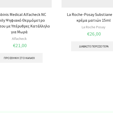
binis Medical Alfacheck NC
La Roche-Posay Substiane
ily Ψηφιακό Θερμόμετρο
κρέμα ματιών 15ml
ου με Υπέρυθρες Κατάλληλο
La Roche Posay
για Μωρά
€
26,00
Alfacheck
€
21,00
ΔΙΑΒΆΣΤΕ ΠΕΡΙΣΣΌΤΕΡΑ
ΠΡΟΣΘΉΚΗ ΣΤΟ ΚΑΛΆΘΙ