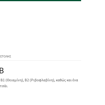
ΟΣΤΟΛΉΣ
Β
Β1 (Θειαμίνη), Β2 (Ριβοφλαβίνη), καθώς και ένα
τσάι.