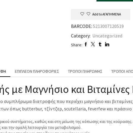
Add to ΑΓΑΠΗΜΕΝΑ
BARCODE:
5213007120519
Category:
Uncategorized
Share:
ΑΦΉ
ΕΠΙΠΛΈΟΝ ΠΛΗΡΟΦΟΡΊΕΣ
ΤΡΌΠΟΙ ΠΛΗΡΩΜΉΣ
ΤΡΌΠΟΙ ΑΠ
 με Μαγνήσιο και Βιταμίνες 
ένο συμπλήρωμα διατροφής που περιέχει μαγνήσιο και βιταμίνες 
ν όπως butterbur, τζίντζερ, scutellaria, feverfew και πράσινο 
υρικού συστήματος, καθώς και στη μείωση της κόπωσης και της κούρασης.
και την ομαλή λειτουργία του μεταβολισμού.