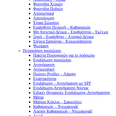
Φροντίδα Χεριών
Φροντίδα Ποδιών
Αποσμητικά
Αποτρίχωση
Έλαια Σώματος
Ευαίσθητη Περιοχή – Καθαρισμός
Μη Ανεκτικό Δέρμα – Ερυθρότητα – Έκζεμα
Ξηρό – Ευαίσθητο – Ατοπικό Δέρμα
Στέρεα Σαπούνια – Κρεμοσάπουνα
Ψωρίαση
Περιποίηση προσώπου
Πακέτα Προσφορών για το πρόσωπο
Ενυδάτωση προσώπου
Αντιγήρανση
Αντιρυτιδική
Πρώτες Ρυτίδες – Λάμψη
Ελαστικότητα
Ενυδάτωση – Αντιγήρανση με SPF
Ενυδάτωση-Αντιγήρανση Νύχτας
Ειδικές Θεραπείες Ενυδάτωσης-Αντιγήρανσης
Μάτια
Μαύροι Κύκλοι – Σακκούλες
Καθαρισμός – Ντεμακιγιάζ
Λοσιόν Καθαρισμού – Ντεμακιγιάζ
Ακμή