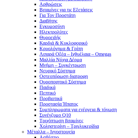
Αρθρώσεις
Βιταμίνες για τις Εξετάσεις
Για Τον Προστάτη
Διαβήτης
Εγκυμοσύνη
Ηλεκτρολύτες
Θυροειδής
Καρδιά & Κυκλοφορικό
Κρυολόγημα & Γρίπη
Λιπαρά Οξέα – Ιχθυέλαια – Omegas
Μαλλία Νύχια Δέρμα
Μνήμη – Συγκέντρωση
Νευρικό Σύστημα
Οστεοπόρωση διατροφη
Ουροποιητικό Σύστημα
Παιδικά
Πεπτικό
Προβιοτικά
Προστασία Ήπατος
Συμπληρωματα για ενέργεια & τόνωση
Συνένζυμο Q10
Τριχόπτωση βιταμίνες
Χοληστερίνη – Τριγλυκερίδια
Μέταλλα – Ιχνοστοιχεία
Ασβέστιο