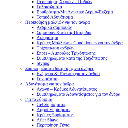
Περιποίηση Χεριών – Ποδιών
Γαλακτώματα
Ερυθρότητα-Μη Ανεκτικό Δέρμα-Έκζεμα
Τοπικό Αδυνάτισμα
Περιποίηση μαλλιών για τον άνδρα
Ανδρικά σαμπουάν
Σαμπουάν Κατά της Πιτυρίδας
Λιπαρότητα
Κρέμες Μαλλιών – Conditioners για τον άνδρα
Τριχόπτωση ανδρών
Σπρέι – Αμπούλες Τριχόπτωσης
Συμπληρώματα κατά της Τριχόπτωσης
Styling
Συμπληρώματα διατροφής για άνδρες
Ενέργεια & Τόνωση για τον άνδρα
Γονιμότητα
Αδυνάτισμα για τον άνδρα
Αγωγή – Κρέμες Αδυνατίσματος
Συμπληρώματα Αδυνατίσματος για τον άνδρα
Για το ξύρισμα
Gel Ξυρίσματος
Αφροί Ξυρίσματος
Κρέμες Ξυρίσματος
After Shave
Περιποίηση Γένια