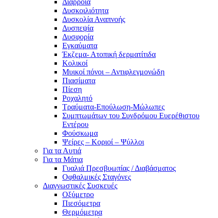
Διάρροια
Δυσκοιλιότητα
Δυσκολία Αναπνοής
Δυσπεψία
Δυσφορία
Εγκαύματα
Έκζεμα- Ατοπική δερματίτιδα
Κολικοί
Μυικοί πόνοι – Αντιφλεγμονώδη
Πιασίματα
Πίεση
Ροχαλητό
Τραύματα-Επούλωση-Μώλωπες
Συμπτωμάτων του Συνδρόμου Ευερέθιστου
Εντέρου
Φούσκωμα
Ψείρες – Κοριοί – Ψύλλοι
Για τα Αυτιά
Για τα Μάτια
Γυαλιά Πρεσβυωπίας / Διαβάσματος
Οφθαλμικές Σταγόνες
Διαγνωστικές Συσκευές
Οξύμετρο
Πιεσόμετρα
Θερμόμετρα