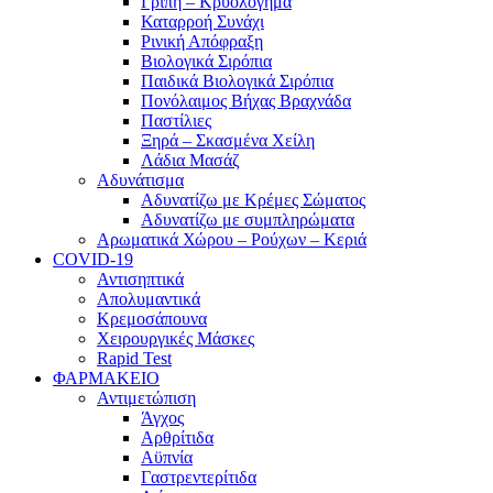
Γρίπη – Κρυολόγημα
Καταρροή Συνάχι
Ρινική Απόφραξη
Βιολογικά Σιρόπια
Παιδικά Βιολογικά Σιρόπια
Πονόλαιμος Βήχας Βραχνάδα
Παστίλιες
Ξηρά – Σκασμένα Χείλη
Λάδια Μασάζ
Αδυνάτισμα
Αδυνατίζω με Κρέμες Σώματος
Αδυνατίζω με συμπληρώματα
Αρωματικά Χώρου – Ρούχων – Κεριά
COVID-19
Αντισηπτικά
Απολυμαντικά
Κρεμοσάπουνα
Χειρουργικές Μάσκες
Rapid Test
ΦΑΡΜΑΚΕΙΟ
Αντιμετώπιση
Άγχος
Αρθρίτιδα
Αϋπνία
Γαστρεντερίτιδα