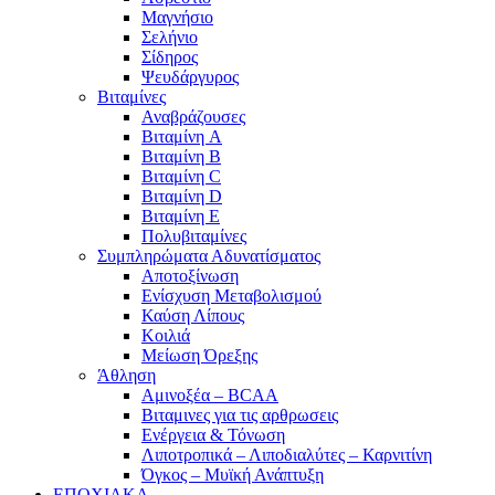
Μαγνήσιο
Σελήνιο
Σίδηρος
Ψευδάργυρος
Βιταμίνες
Αναβράζουσες
Βιταμίνη A
Βιταμίνη B
Βιταμίνη C
Βιταμίνη D
Βιταμίνη E
Πολυβιταμίνες
Συμπληρώματα Αδυνατίσματος
Αποτοξίνωση
Ενίσχυση Μεταβολισμού
Καύση Λίπους
Κοιλιά
Μείωση Όρεξης
Άθληση
Αμινοξέα – BCAA
Βιταμινες για τις αρθρωσεις
Ενέργεια & Τόνωση
Λιποτροπικά – Λιποδιαλύτες – Καρνιτίνη
Όγκος – Μυϊκή Ανάπτυξη
ΕΠΟΧΙΑΚΑ