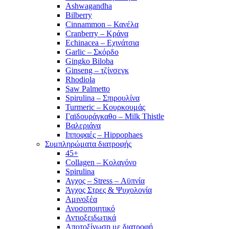
Ashwagandha
Bilberry
Cinnammon – Κανέλα
Cranberry – Κράνα
Echinacea – Εχινάτσια
Garlic – Σκόρδο
Gingko Biloba
Ginseng – τζίνσεγκ
Rhodiola
Saw Palmetto
Spirulina – Σπιρουλίνα
Turmeric – Κουρκουμάς
Γαϊδουράγκαθο – Milk Thistle
Βαλεριάνα
Ιπποφαές – Hippophaes
Συμπληρώματα διατροφής
45+
Collagen – Κολαγόνο
Spirulina
Αγχος – Stress – Αϋπνία
Άγχος Στρες & Ψυχολογία
Αμινοξέα
Ανοσοποιητικό
Αντιοξειδωτικά
Αποτοξίνωση με διατροφή