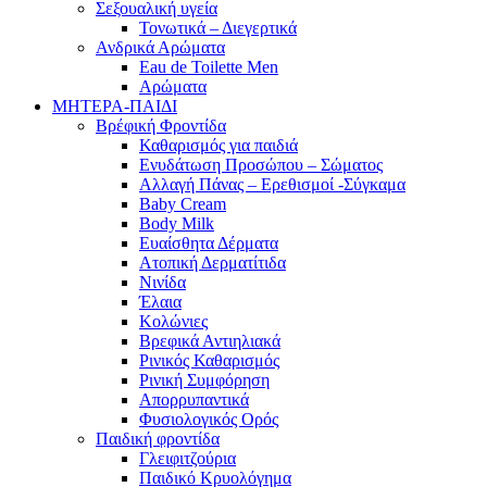
Σεξουαλική υγεία
Τονωτικά – Διεγερτικά
Ανδρικά Αρώματα
Eau de Toilette Men
Αρώματα
ΜΗΤΕΡΑ-ΠΑΙΔΙ
Βρέφική Φροντίδα
Καθαρισμός για παιδιά
Ενυδάτωση Προσώπου – Σώματος
Αλλαγή Πάνας – Ερεθισμοί -Σύγκαμα
Baby Cream
Body Milk
Ευαίσθητα Δέρματα
Ατοπική Δερματίτιδα
Νινίδα
Έλαια
Κολώνιες
Βρεφικά Αντιηλιακά
Ρινικός Καθαρισμός
Ρινική Συμφόρηση
Απορρυπαντικά
Φυσιολογικός Ορός
Παιδική φροντίδα
Γλειφιτζούρια
Παιδικό Κρυολόγημα