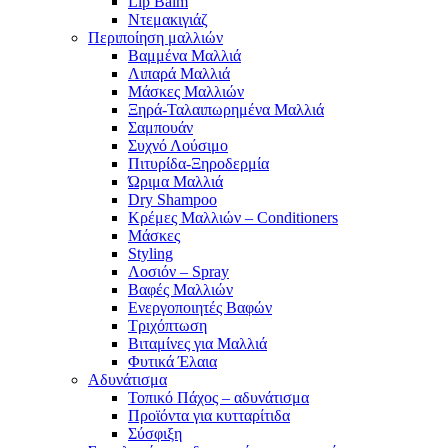
Lip Balm
Ντεμακιγιάζ
Περιποίηση μαλλιών
Βαμμένα Μαλλιά
Λιπαρά Μαλλιά
Μάσκες Μαλλιών
Ξηρά-Ταλαιπωρημένα Μαλλιά
Σαμπουάν
Συχνό Λούσιμο
Πιτυρίδα-Ξηροδερμία
Ώριμα Μαλλιά
Dry Shampoo
Κρέμες Μαλλιών – Conditioners
Μάσκες
Styling
Λοσιόν – Spray
Βαφές Μαλλιών
Ενεργοποιητές Βαφών
Τριχόπτωση
Βιταμίνες για Μαλλιά
Φυτικά Έλαια
Αδυνάτισμα
Τοπικό Πάχος – αδυνάτισμα
Προϊόντα για κυτταρίτιδα
Σύσφιξη