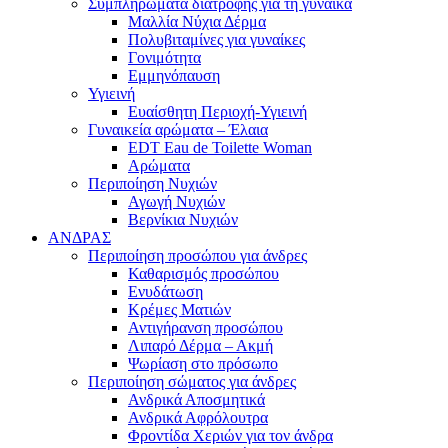
Συμπληρώματα διατροφής για τη γυναίκα
Μαλλία Νύχια Δέρμα
Πολυβιταμίνες για γυναίκες
Γονιμότητα
Εμμηνόπαυση
Υγιεινή
Ευαίσθητη Περιοχή-Υγιεινή
Γυναικεία αρώματα – Έλαια
EDT Eau de Toilette Woman
Αρώματα
Περιποίηση Νυχιών
Αγωγή Νυχιών
Βερνίκια Νυχιών
ΑΝΔΡΑΣ
Περιποίηση προσώπου για άνδρες
Καθαρισμός προσώπου
Ενυδάτωση
Κρέμες Ματιών
Αντιγήρανση προσώπου
Λιπαρό Δέρμα – Ακμή
Ψωρίαση στο πρόσωπο
Περιποίηση σώματος για άνδρες
Ανδρικά Αποσμητικά
Ανδρικά Αφρόλουτρα
Φροντίδα Χεριών για τον άνδρα