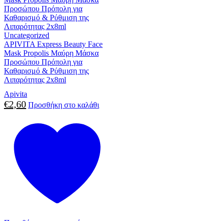
Uncategorized
APIVITA Express Beauty Face
Mask Propolis Μαύρη Μάσκα
Προσώπου Πρόπολη για
Καθαρισμό & Ρύθμιση της
Λιπαρότητας 2x8ml
Apivita
€
2,60
Προσθήκη στο καλάθι