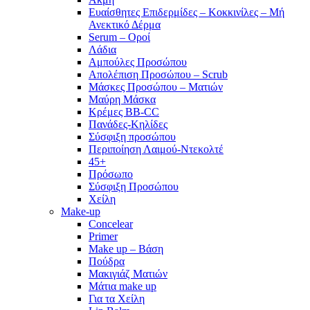
Ευαίσθητες Επιδερμίδες – Κοκκινίλες – Μή
Ανεκτικό Δέρμα
Serum – Οροί
Λάδια
Αμπούλες Προσώπου
Απολέπιση Προσώπου – Scrub
Μάσκες Προσώπου – Ματιών
Μαύρη Μάσκα
Κρέμες BB-CC
Πανάδες-Κηλίδες
Σύσφιξη προσώπου
Περιποίηση Λαιμού-Ντεκολτέ
45+
Πρόσωπο
Σύσφιξη Προσώπου
Χείλη
Make-up
Concelear
Primer
Make up – Βάση
Πούδρα
Μακιγιάζ Ματιών
Μάτια make up
Για τα Χείλη