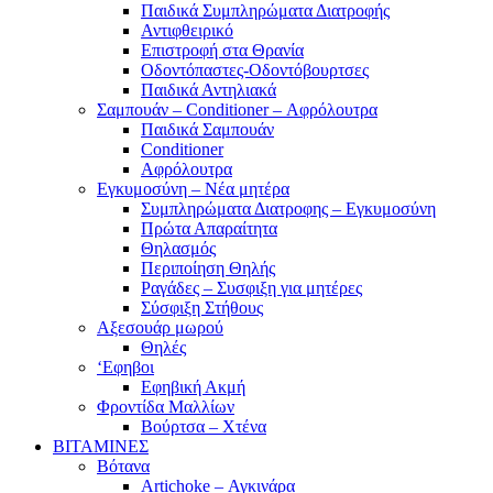
Παιδικά Συμπληρώματα Διατροφής
Αντιφθειρικό
Επιστροφή στα Θρανία
Οδοντόπαστες-Οδοντόβουρτσες
Παιδικά Αντηλιακά
Σαμπουάν – Conditioner – Αφρόλουτρα
Παιδικά Σαμπουάν
Conditioner
Αφρόλουτρα
Εγκυμοσύνη – Νέα μητέρα
Συμπληρώματα Διατροφης – Εγκυμοσύνη
Πρώτα Απαραίτητα
Θηλασμός
Περιποίηση Θηλής
Ραγάδες – Συσφιξη για μητέρες
Σύσφιξη Στήθους
Αξεσουάρ μωρού
Θηλές
‘Εφηβοι
Εφηβική Ακμή
Φροντίδα Μαλλίων
Βούρτσα – Χτένα
ΒΙΤΑΜΙΝΕΣ
Βότανα
Artichoke – Αγκινάρα