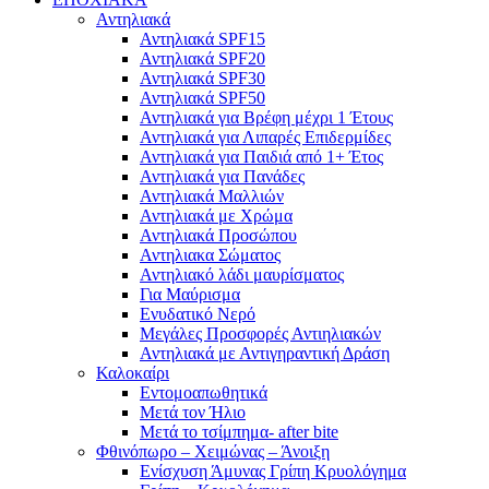
Αντηλιακά
Αντηλιακά SPF15
Αντηλιακά SPF20
Αντηλιακά SPF30
Αντηλιακά SPF50
Αντηλιακά για Βρέφη μέχρι 1 Έτους
Αντηλιακά για Λιπαρές Επιδερμίδες
Αντηλιακά για Παιδιά από 1+ Έτος
Αντηλιακά για Πανάδες
Αντηλιακά Μαλλιών
Αντηλιακά με Χρώμα
Αντηλιακά Προσώπου
Αντηλιακα Σώματος
Αντηλιακό λάδι μαυρίσματος
Για Μαύρισμα
Ενυδατικό Νερό
Μεγάλες Προσφορές Αντιηλιακών
Αντηλιακά με Αντιγηραντική Δράση
Καλοκαίρι
Εντομοαπωθητικά
Μετά τον Ήλιο
Μετά το τσίμπημα- after bite
Φθινόπωρο – Χειμώνας – Άνοιξη
Ενίσχυση Άμυνας Γρίπη Κρυολόγημα