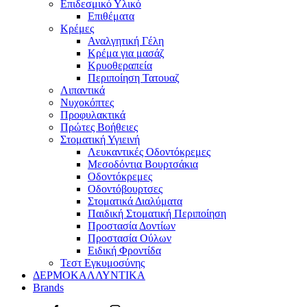
Επιδεσμικό Υλικό
Επιθέματα
Κρέμες
Αναλγητική Γέλη
Κρέμα για μασάζ
Κρυοθεραπεία
Περιποίηση Τατουαζ
Λιπαντικά
Νυχοκόπτες
Προφυλακτικά
Πρώτες Βοήθειες
Στοματική Υγιεινή
Λευκαντικές Οδοντόκρεμες
Μεσοδόντια Βουρτσάκια
Οδοντόκρεμες
Οδοντόβουρτσες
Στοματικά Διαλύματα
Παιδική Στοματική Περιποίηση
Προστασία Δοντίων
Προστασία Ούλων
Ειδική Φροντίδα
Τεστ Εγκυμοσύνης
ΔΕΡΜΟΚΑΛΛΥΝΤΙΚΑ
Brands