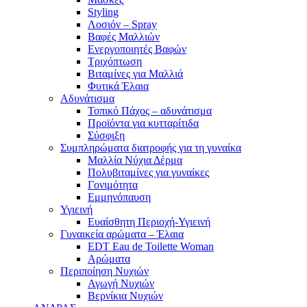
Styling
Λοσιόν – Spray
Βαφές Μαλλιών
Ενεργοποιητές Βαφών
Τριχόπτωση
Βιταμίνες για Μαλλιά
Φυτικά Έλαια
Αδυνάτισμα
Τοπικό Πάχος – αδυνάτισμα
Προϊόντα για κυτταρίτιδα
Σύσφιξη
Συμπληρώματα διατροφής για τη γυναίκα
Μαλλία Νύχια Δέρμα
Πολυβιταμίνες για γυναίκες
Γονιμότητα
Εμμηνόπαυση
Υγιεινή
Ευαίσθητη Περιοχή-Υγιεινή
Γυναικεία αρώματα – Έλαια
EDT Eau de Toilette Woman
Αρώματα
Περιποίηση Νυχιών
Αγωγή Νυχιών
Βερνίκια Νυχιών