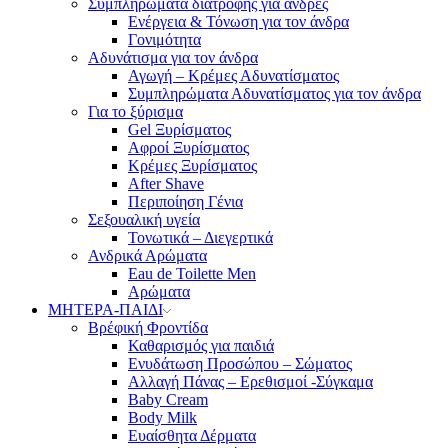
Συμπληρώματα διατροφής για άνδρες
Ενέργεια & Τόνωση για τον άνδρα
Γονιμότητα
Αδυνάτισμα για τον άνδρα
Αγωγή – Κρέμες Αδυνατίσματος
Συμπληρώματα Αδυνατίσματος για τον άνδρα
Για το ξύρισμα
Gel Ξυρίσματος
Αφροί Ξυρίσματος
Κρέμες Ξυρίσματος
After Shave
Περιποίηση Γένια
Σεξουαλική υγεία
Τονωτικά – Διεγερτικά
Ανδρικά Αρώματα
Eau de Toilette Men
Αρώματα
ΜΗΤΕΡΑ-ΠΑΙΔΙ
Βρέφική Φροντίδα
Καθαρισμός για παιδιά
Ενυδάτωση Προσώπου – Σώματος
Αλλαγή Πάνας – Ερεθισμοί -Σύγκαμα
Baby Cream
Body Milk
Ευαίσθητα Δέρματα