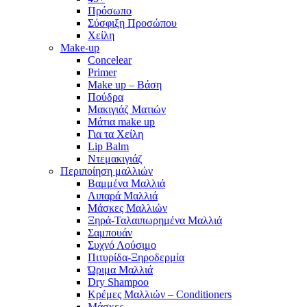
Πρόσωπο
Σύσφιξη Προσώπου
Χείλη
Make-up
Concelear
Primer
Make up – Βάση
Πούδρα
Μακιγιάζ Ματιών
Μάτια make up
Για τα Χείλη
Lip Balm
Ντεμακιγιάζ
Περιποίηση μαλλιών
Βαμμένα Μαλλιά
Λιπαρά Μαλλιά
Μάσκες Μαλλιών
Ξηρά-Ταλαιπωρημένα Μαλλιά
Σαμπουάν
Συχνό Λούσιμο
Πιτυρίδα-Ξηροδερμία
Ώριμα Μαλλιά
Dry Shampoo
Κρέμες Μαλλιών – Conditioners
Μάσκες