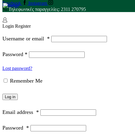
Facebook
Instagram
Τηλεφωνικές παραγγελίες: 2311 270795
Login
Register
Username or email
*
Password
*
Lost password?
Remember Me
Log in
Email address
*
Password
*