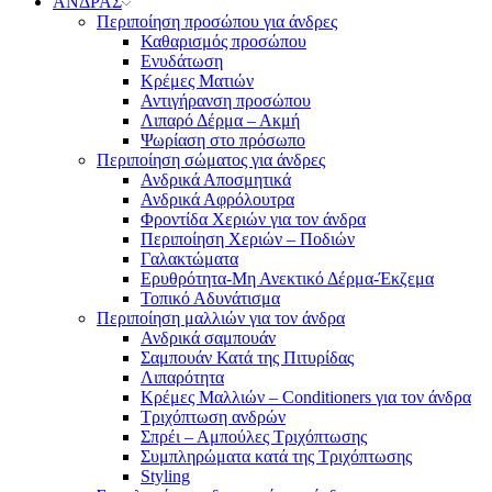
ΑΝΔΡΑΣ
Περιποίηση προσώπου για άνδρες
Καθαρισμός προσώπου
Ενυδάτωση
Κρέμες Ματιών
Αντιγήρανση προσώπου
Λιπαρό Δέρμα – Ακμή
Ψωρίαση στο πρόσωπο
Περιποίηση σώματος για άνδρες
Ανδρικά Αποσμητικά
Ανδρικά Αφρόλουτρα
Φροντίδα Χεριών για τον άνδρα
Περιποίηση Χεριών – Ποδιών
Γαλακτώματα
Ερυθρότητα-Μη Ανεκτικό Δέρμα-Έκζεμα
Τοπικό Αδυνάτισμα
Περιποίηση μαλλιών για τον άνδρα
Ανδρικά σαμπουάν
Σαμπουάν Κατά της Πιτυρίδας
Λιπαρότητα
Κρέμες Μαλλιών – Conditioners για τον άνδρα
Τριχόπτωση ανδρών
Σπρέι – Αμπούλες Τριχόπτωσης
Συμπληρώματα κατά της Τριχόπτωσης
Styling