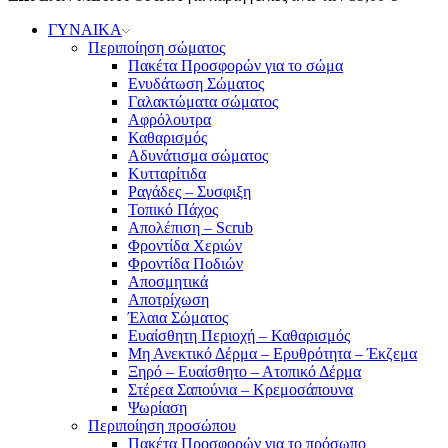
ΓΥΝΑΙΚΑ
Περιποίηση σώματος
Πακέτα Προσφορών για το σώμα
Ενυδάτωση Σώματος
Γαλακτώματα σώματος
Αφρόλουτρα
Καθαρισμός
Αδυνάτισμα σώματος
Κυτταρίτιδα
Ραγάδες – Συσφιξη
Τοπικό Πάχος
Απολέπιση – Scrub
Φροντίδα Χεριών
Φροντίδα Ποδιών
Αποσμητικά
Αποτρίχωση
Έλαια Σώματος
Ευαίσθητη Περιοχή – Καθαρισμός
Μη Ανεκτικό Δέρμα – Ερυθρότητα – Έκζεμα
Ξηρό – Ευαίσθητο – Ατοπικό Δέρμα
Στέρεα Σαπούνια – Κρεμοσάπουνα
Ψωρίαση
Περιποίηση προσώπου
Πακέτα Προσφορών για το πρόσωπο