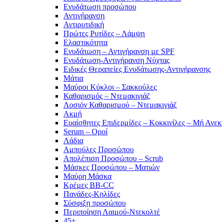
Ενυδάτωση προσώπου
Αντιγήρανση
Αντιρυτιδική
Πρώτες Ρυτίδες – Λάμψη
Ελαστικότητα
Ενυδάτωση – Αντιγήρανση με SPF
Ενυδάτωση-Αντιγήρανση Νύχτας
Ειδικές Θεραπείες Ενυδάτωσης-Αντιγήρανσης
Μάτια
Μαύροι Κύκλοι – Σακκούλες
Καθαρισμός – Ντεμακιγιάζ
Λοσιόν Καθαρισμού – Ντεμακιγιάζ
Ακμή
Ευαίσθητες Επιδερμίδες – Κοκκινίλες – Μή Ανεκ
Serum – Οροί
Λάδια
Αμπούλες Προσώπου
Απολέπιση Προσώπου – Scrub
Μάσκες Προσώπου – Ματιών
Μαύρη Μάσκα
Κρέμες BB-CC
Πανάδες-Κηλίδες
Σύσφιξη προσώπου
Περιποίηση Λαιμού-Ντεκολτέ
45+