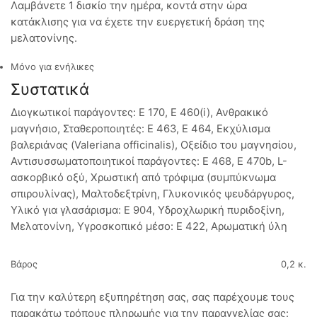
Λαμβάνετε 1 δισκίο την ημέρα, κοντά στην ώρα
κατάκλισης για να έχετε την ευεργετική δράση της
μελατονίνης.
Μόνο για ενήλικες
Συστατικά
Διογκωτικοί παράγοντες: E 170, E 460(i), Ανθρακικό
μαγνήσιο, Σταθεροποιητές: E 463, E 464, Εκχύλισμα
βαλεριάνας (Valeriana officinalis), Οξείδιο του μαγνησίου,
Αντισυσσωματοποιητικοί παράγοντες: E 468, E 470b, L-
ασκορβικό οξύ, Χρωστική από τρόφιμα (συμπύκνωμα
σπιρουλίνας), Μαλτοδεξτρίνη, Γλυκονικός ψευδάργυρος,
Υλικό για γλασάρισμα: E 904, Υδροχλωρική πυριδοξίνη,
Μελατονίνη, Υγροσκοπικό μέσο: E 422, Αρωματική ύλη
Βάρος
0,2 κ.
Για την καλύτερη εξυπηρέτηση σας, σας παρέχουμε τους
παρακάτω τρόπους πληρωμής για την παραγγελίας σας: