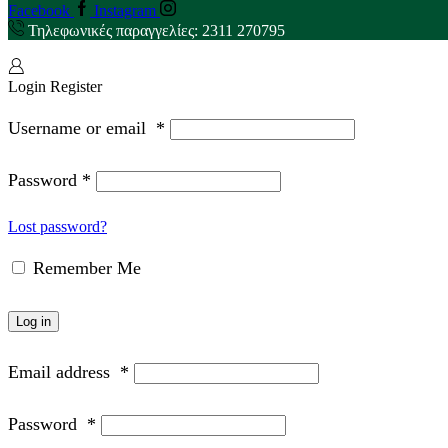
Facebook
Instagram
Τηλεφωνικές παραγγελίες: 2311 270795
Login
Register
Username or email
*
Password
*
Lost password?
Remember Me
Log in
Email address
*
Password
*