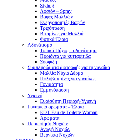
Styling
Λοσιόν – Spray
Βαφές Μαλλιών
Ενεργοποιητές Βαφών
Τριχόπτωση
Βιταμίνες για Μαλλιά
Φυτικά Έλαια
Αδυνάτισμα
Τοπικό Πάχος – αδυνάτισμα
Προϊόντα για κυτταρίτιδα
Σύσφιξη
Συμπληρώματα διατροφής για τη γυναίκα
Μαλλία Νύχια Δέρμα
Πολυβιταμίνες για γυναίκες
Γονιμότητα
Εμμηνόπαυση
Υγιεινή
Ευαίσθητη Περιοχή-Υγιεινή
Γυναικεία αρώματα – Έλαια
EDT Eau de Toilette Woman
Αρώματα
Περιποίηση Νυχιών
Αγωγή Νυχιών
Βερνίκια Νυχιών