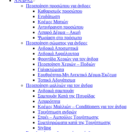
ΑΝΔΡΑΣ
Περιποίηση προσώπου για άνδρες
Καθαρισμός προσώπου
Ενυδάτωση
Κρέμες Ματιών
Αντιγήρανση προσώπου
Λιπαρό Δέρμα – Ακμή
Ψωρίαση στο πρόσωπο
Περιποίηση σώματος για άνδρες
Ανδρικά Αποσμητικά
Ανδρικά Αφρόλουτρα
Φροντίδα Χεριών για τον άνδρα
Περιποίηση Χεριών – Ποδιών
Γαλακτώματα
Ερυθρότητα-Μη Ανεκτικό Δέρμα-Έκζεμα
Τοπικό Αδυνάτισμα
Περιποίηση μαλλιών για τον άνδρα
Ανδρικά σαμπουάν
Σαμπουάν Κατά της Πιτυρίδας
Λιπαρότητα
Κρέμες Μαλλιών – Conditioners για τον άνδρα
Τριχόπτωση ανδρών
Σπρέι – Αμπούλες Τριχόπτωσης
Συμπληρώματα κατά της Τριχόπτωσης
Styling