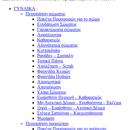
ΓΥΝΑΙΚΑ
Περιποίηση σώματος
Πακέτα Προσφορών για το σώμα
Ενυδάτωση Σώματος
Γαλακτώματα σώματος
Αφρόλουτρα
Καθαρισμός
Αδυνάτισμα σώματος
Κυτταρίτιδα
Ραγάδες – Συσφιξη
Τοπικό Πάχος
Απολέπιση – Scrub
Φροντίδα Χεριών
Φροντίδα Ποδιών
Αποσμητικά
Αποτρίχωση
Έλαια Σώματος
Ευαίσθητη Περιοχή – Καθαρισμός
Μη Ανεκτικό Δέρμα – Ερυθρότητα – Έκζεμα
Ξηρό – Ευαίσθητο – Ατοπικό Δέρμα
Στέρεα Σαπούνια – Κρεμοσάπουνα
Ψωρίαση
Περιποίηση προσώπου
Πακέτα Προσφορών για το πρόσωπο