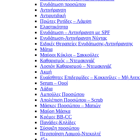
Ενυδάτωση προσώπου
Αντιγήρανση
Αντιρυτιδική
Πρώτες Ρυτίδες – Λάμψη
Ελαστικότητα
Ενυδάτωση – Αντιγήρανση με SPF
Ενυδάτωση-Αντιγήρανση Νύχτας
Ειδικές Θεραπείες Ενυδάτωσης-Αντιγήρανσης
Μάτια
Μαύροι Κύκλοι – Σακκούλες
Καθαρισμός – Ντεμακιγιάζ
Λοσιόν Καθαρισμού – Ντεμακιγιάζ
Ακμή
Ευαίσθητες Επιδερμίδες – Κοκκινίλες – Μή Ανεκ
Serum – Οροί
Λάδια
Αμπούλες Προσώπου
Απολέπιση Προσώπου – Scrub
Μάσκες Προσώπου – Ματιών
Μαύρη Μάσκα
Κρέμες BB-CC
Πανάδες-Κηλίδες
Σύσφιξη προσώπου
Περιποίηση Λαιμού-Ντεκολτέ
45+