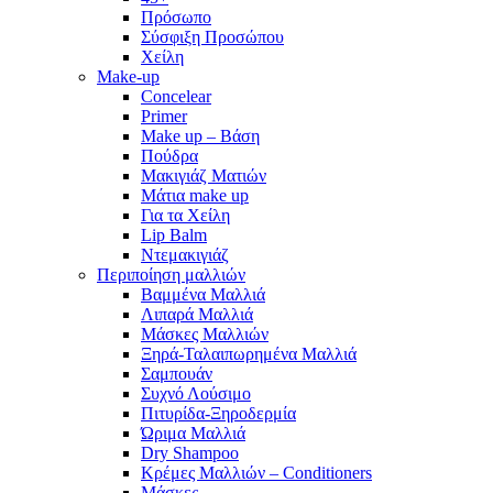
Πρόσωπο
Σύσφιξη Προσώπου
Χείλη
Make-up
Concelear
Primer
Make up – Βάση
Πούδρα
Μακιγιάζ Ματιών
Μάτια make up
Για τα Χείλη
Lip Balm
Ντεμακιγιάζ
Περιποίηση μαλλιών
Βαμμένα Μαλλιά
Λιπαρά Μαλλιά
Μάσκες Μαλλιών
Ξηρά-Ταλαιπωρημένα Μαλλιά
Σαμπουάν
Συχνό Λούσιμο
Πιτυρίδα-Ξηροδερμία
Ώριμα Μαλλιά
Dry Shampoo
Κρέμες Μαλλιών – Conditioners
Μάσκες