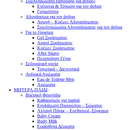
Συμπληρώματα διατροφής για άνδρες
Ενέργεια & Τόνωση για τον άνδρα
Γονιμότητα
Αδυνάτισμα για τον άνδρα
Αγωγή – Κρέμες Αδυνατίσματος
Συμπληρώματα Αδυνατίσματος για τον άνδρα
Για το ξύρισμα
Gel Ξυρίσματος
Αφροί Ξυρίσματος
Κρέμες Ξυρίσματος
After Shave
Περιποίηση Γένια
Σεξουαλική υγεία
Τονωτικά – Διεγερτικά
Ανδρικά Αρώματα
Eau de Toilette Men
Αρώματα
ΜΗΤΕΡΑ-ΠΑΙΔΙ
Βρέφική Φροντίδα
Καθαρισμός για παιδιά
Ενυδάτωση Προσώπου – Σώματος
Αλλαγή Πάνας – Ερεθισμοί -Σύγκαμα
Baby Cream
Body Milk
Ευαίσθητα Δέρματα