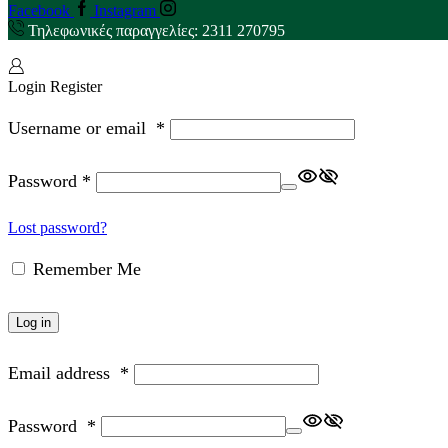
Facebook
Instagram
Τηλεφωνικές παραγγελίες: 2311 270795
Login
Register
Username or email
*
Password
*
Lost password?
Remember Me
Log in
Email address
*
Password
*