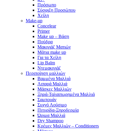
Πρόσωπο
Σύσφιξη Προσώπου
Χείλη
Make-up
Concelear
Primer
Make up – Βάση
Πούδρα
Μακιγιάζ Ματιών
Μάτια make up
Για τα Χείλη
Lip Balm
Ντεμακιγιάζ
Περιποίηση μαλλιών
Βαμμένα Μαλλιά
Λιπαρά Μαλλιά
Μάσκες Μαλλιών
Ξηρά-Ταλαιπωρημένα Μαλλιά
Σαμπουάν
Συχνό Λούσιμο
Πιτυρίδα-Ξηροδερμία
Ώριμα Μαλλιά
Dry Shampoo
Κρέμες Μαλλιών – Conditioners