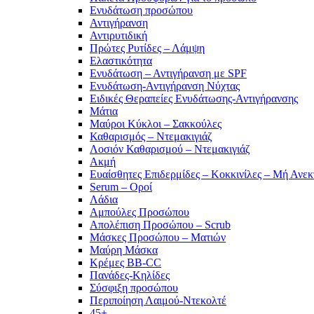
Ενυδάτωση προσώπου
Αντιγήρανση
Αντιρυτιδική
Πρώτες Ρυτίδες – Λάμψη
Ελαστικότητα
Ενυδάτωση – Αντιγήρανση με SPF
Ενυδάτωση-Αντιγήρανση Νύχτας
Ειδικές Θεραπείες Ενυδάτωσης-Αντιγήρανσης
Μάτια
Μαύροι Κύκλοι – Σακκούλες
Καθαρισμός – Ντεμακιγιάζ
Λοσιόν Καθαρισμού – Ντεμακιγιάζ
Ακμή
Ευαίσθητες Επιδερμίδες – Κοκκινίλες – Μή Ανεκ
Serum – Οροί
Λάδια
Αμπούλες Προσώπου
Απολέπιση Προσώπου – Scrub
Μάσκες Προσώπου – Ματιών
Μαύρη Μάσκα
Κρέμες BB-CC
Πανάδες-Κηλίδες
Σύσφιξη προσώπου
Περιποίηση Λαιμού-Ντεκολτέ
45+