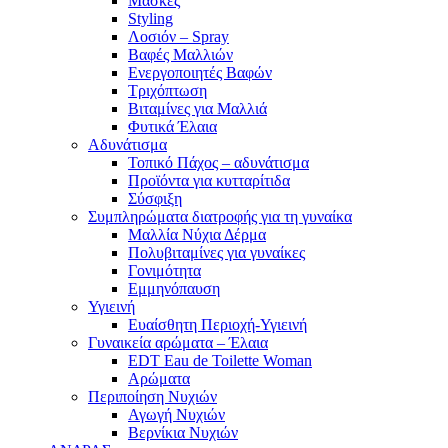
Μάσκες
Styling
Λοσιόν – Spray
Βαφές Μαλλιών
Ενεργοποιητές Βαφών
Τριχόπτωση
Βιταμίνες για Μαλλιά
Φυτικά Έλαια
Αδυνάτισμα
Τοπικό Πάχος – αδυνάτισμα
Προϊόντα για κυτταρίτιδα
Σύσφιξη
Συμπληρώματα διατροφής για τη γυναίκα
Μαλλία Νύχια Δέρμα
Πολυβιταμίνες για γυναίκες
Γονιμότητα
Εμμηνόπαυση
Υγιεινή
Ευαίσθητη Περιοχή-Υγιεινή
Γυναικεία αρώματα – Έλαια
EDT Eau de Toilette Woman
Αρώματα
Περιποίηση Νυχιών
Αγωγή Νυχιών
Βερνίκια Νυχιών