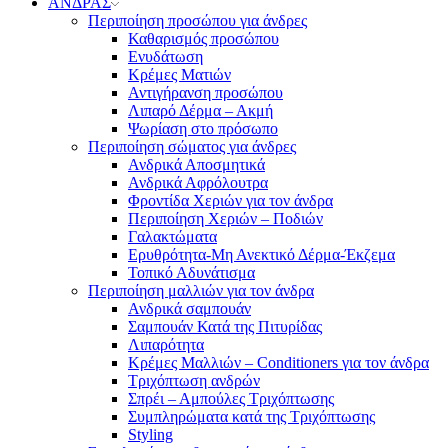
ΑΝΔΡΑΣ
Περιποίηση προσώπου για άνδρες
Καθαρισμός προσώπου
Ενυδάτωση
Κρέμες Ματιών
Αντιγήρανση προσώπου
Λιπαρό Δέρμα – Ακμή
Ψωρίαση στο πρόσωπο
Περιποίηση σώματος για άνδρες
Ανδρικά Αποσμητικά
Ανδρικά Αφρόλουτρα
Φροντίδα Χεριών για τον άνδρα
Περιποίηση Χεριών – Ποδιών
Γαλακτώματα
Ερυθρότητα-Μη Ανεκτικό Δέρμα-Έκζεμα
Τοπικό Αδυνάτισμα
Περιποίηση μαλλιών για τον άνδρα
Ανδρικά σαμπουάν
Σαμπουάν Κατά της Πιτυρίδας
Λιπαρότητα
Κρέμες Μαλλιών – Conditioners για τον άνδρα
Τριχόπτωση ανδρών
Σπρέι – Αμπούλες Τριχόπτωσης
Συμπληρώματα κατά της Τριχόπτωσης
Styling