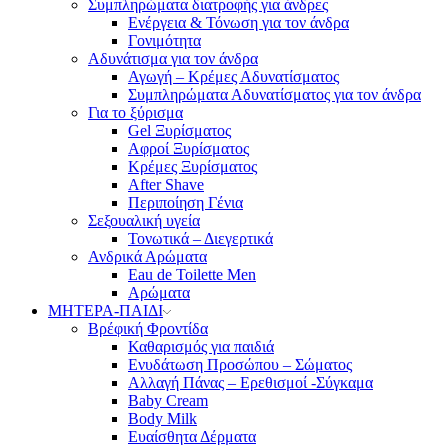
Συμπληρώματα διατροφής για άνδρες
Ενέργεια & Τόνωση για τον άνδρα
Γονιμότητα
Αδυνάτισμα για τον άνδρα
Αγωγή – Κρέμες Αδυνατίσματος
Συμπληρώματα Αδυνατίσματος για τον άνδρα
Για το ξύρισμα
Gel Ξυρίσματος
Αφροί Ξυρίσματος
Κρέμες Ξυρίσματος
After Shave
Περιποίηση Γένια
Σεξουαλική υγεία
Τονωτικά – Διεγερτικά
Ανδρικά Αρώματα
Eau de Toilette Men
Αρώματα
ΜΗΤΕΡΑ-ΠΑΙΔΙ
Βρέφική Φροντίδα
Καθαρισμός για παιδιά
Ενυδάτωση Προσώπου – Σώματος
Αλλαγή Πάνας – Ερεθισμοί -Σύγκαμα
Baby Cream
Body Milk
Ευαίσθητα Δέρματα