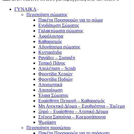
ΓΥΝΑΙΚΑ
Περιποίηση σώματος
Πακέτα Προσφορών για το σώμα
Ενυδάτωση Σώματος
Γαλακτώματα σώματος
Αφρόλουτρα
Καθαρισμός
Αδυνάτισμα σώματος
Κυτταρίτιδα
Ραγάδες – Συσφιξη
Τοπικό Πάχος
Απολέπιση – Scrub
Φροντίδα Χεριών
Φροντίδα Ποδιών
Αποσμητικά
Αποτρίχωση
Έλαια Σώματος
Ευαίσθητη Περιοχή – Καθαρισμός
Μη Ανεκτικό Δέρμα – Ερυθρότητα – Έκζεμα
Ξηρό – Ευαίσθητο – Ατοπικό Δέρμα
Στέρεα Σαπούνια – Κρεμοσάπουνα
Ψωρίαση
Περιποίηση προσώπου
Πακέτα Προσφορών για το πρόσωπο