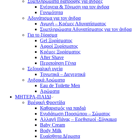
Συμπληρώματα διατροφής για άνδρες
Ενέργεια & Τόνωση για τον άνδρα
Γονιμότητα
Αδυνάτισμα για τον άνδρα
Αγωγή – Κρέμες Αδυνατίσματος
Συμπληρώματα Αδυνατίσματος για τον άνδρα
Για το ξύρισμα
Gel Ξυρίσματος
Αφροί Ξυρίσματος
Κρέμες Ξυρίσματος
After Shave
Περιποίηση Γένια
Σεξουαλική υγεία
Τονωτικά – Διεγερτικά
Ανδρικά Αρώματα
Eau de Toilette Men
Αρώματα
ΜΗΤΕΡΑ-ΠΑΙΔΙ
Βρέφική Φροντίδα
Καθαρισμός για παιδιά
Ενυδάτωση Προσώπου – Σώματος
Αλλαγή Πάνας – Ερεθισμοί -Σύγκαμα
Baby Cream
Body Milk
Ευαίσθητα Δέρματα