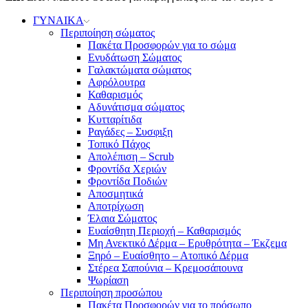
ΓΥΝΑΙΚΑ
Περιποίηση σώματος
Πακέτα Προσφορών για το σώμα
Ενυδάτωση Σώματος
Γαλακτώματα σώματος
Αφρόλουτρα
Καθαρισμός
Αδυνάτισμα σώματος
Κυτταρίτιδα
Ραγάδες – Συσφιξη
Τοπικό Πάχος
Απολέπιση – Scrub
Φροντίδα Χεριών
Φροντίδα Ποδιών
Αποσμητικά
Αποτρίχωση
Έλαια Σώματος
Ευαίσθητη Περιοχή – Καθαρισμός
Μη Ανεκτικό Δέρμα – Ερυθρότητα – Έκζεμα
Ξηρό – Ευαίσθητο – Ατοπικό Δέρμα
Στέρεα Σαπούνια – Κρεμοσάπουνα
Ψωρίαση
Περιποίηση προσώπου
Πακέτα Προσφορών για το πρόσωπο