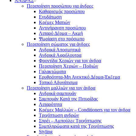
ΑΝΔΡΑΣ
Περιποίηση προσώπου για άνδρες
Καθαρισμός προσώπου
Ενυδάτωση
Κρέμες Ματιών
Αντιγήρανση προσώπου
Λιπαρό Δέρμα – Ακμή
Ψωρίαση στο πρόσωπο
Περιποίηση σώματος για άνδρες
Ανδρικά Αποσμητικά
Ανδρικά Αφρόλουτρα
Φροντίδα Χεριών για τον άνδρα
Περιποίηση Χεριών – Ποδιών
Γαλακτώματα
Ερυθρότητα-Μη Ανεκτικό Δέρμα-Έκζεμα
Τοπικό Αδυνάτισμα
Περιποίηση μαλλιών για τον άνδρα
Ανδρικά σαμπουάν
Σαμπουάν Κατά της Πιτυρίδας
Λιπαρότητα
Κρέμες Μαλλιών – Conditioners για τον άνδρα
Τριχόπτωση ανδρών
Σπρέι – Αμπούλες Τριχόπτωσης
Συμπληρώματα κατά της Τριχόπτωσης
Styling