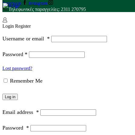
Facebook
Instagram
Τηλεφωνικές παραγγελίες: 2311 270795
Login
Register
Username or email
*
Password
*
Lost password?
Remember Me
Log in
Email address
*
Password
*