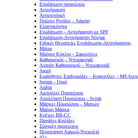
Ενυδάτωση προσώπου
Αντιγήρανση
Αντιρυτιδική
Πρώτες Ρυτίδες – Λάμψη
Ελαστικότητα
Ενυδάτωση – Αντιγήρανση με SPF
Ενυδάτωση-Αντιγήρανση Νύχτας
Ειδικές Θεραπείες Ενυδάτωσης-Αντιγήρανσης
Μάτια
Μαύροι Κύκλοι – Σακκούλες
Καθαρισμός – Ντεμακιγιάζ
Λοσιόν Καθαρισμού – Ντεμακιγιάζ
Ακμή
Ευαίσθητες Επιδερμίδες – Κοκκινίλες – Μή Ανεκ
Serum – Οροί
Λάδια
Αμπούλες Προσώπου
Απολέπιση Προσώπου – Scrub
Μάσκες Προσώπου – Ματιών
Μαύρη Μάσκα
Κρέμες BB-CC
Πανάδες-Κηλίδες
Σύσφιξη προσώπου
Περιποίηση Λαιμού-Ντεκολτέ
45+