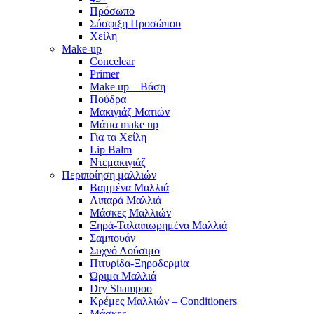
Πρόσωπο
Σύσφιξη Προσώπου
Χείλη
Make-up
Concelear
Primer
Make up – Βάση
Πούδρα
Μακιγιάζ Ματιών
Μάτια make up
Για τα Χείλη
Lip Balm
Ντεμακιγιάζ
Περιποίηση μαλλιών
Βαμμένα Μαλλιά
Λιπαρά Μαλλιά
Μάσκες Μαλλιών
Ξηρά-Ταλαιπωρημένα Μαλλιά
Σαμπουάν
Συχνό Λούσιμο
Πιτυρίδα-Ξηροδερμία
Ώριμα Μαλλιά
Dry Shampoo
Κρέμες Μαλλιών – Conditioners
Μάσκες