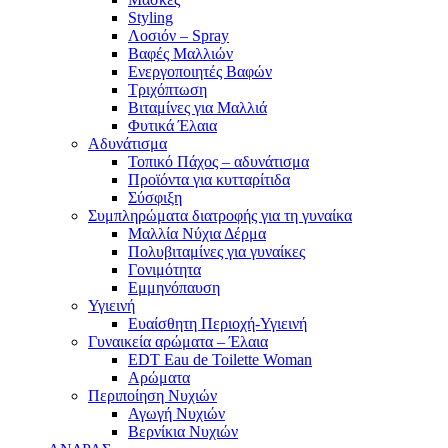
Styling
Λοσιόν – Spray
Βαφές Μαλλιών
Ενεργοποιητές Βαφών
Τριχόπτωση
Βιταμίνες για Μαλλιά
Φυτικά Έλαια
Αδυνάτισμα
Τοπικό Πάχος – αδυνάτισμα
Προϊόντα για κυτταρίτιδα
Σύσφιξη
Συμπληρώματα διατροφής για τη γυναίκα
Μαλλία Νύχια Δέρμα
Πολυβιταμίνες για γυναίκες
Γονιμότητα
Εμμηνόπαυση
Υγιεινή
Ευαίσθητη Περιοχή-Υγιεινή
Γυναικεία αρώματα – Έλαια
EDT Eau de Toilette Woman
Αρώματα
Περιποίηση Νυχιών
Αγωγή Νυχιών
Βερνίκια Νυχιών