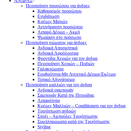
ΑΝΔΡΑΣ
Περιποίηση προσώπου για άνδρες
Καθαρισμός προσώπου
Ενυδάτωση
Κρέμες Ματιών
Αντιγήρανση προσώπου
Λιπαρό Δέρμα – Ακμή
Ψωρίαση στο πρόσωπο
Περιποίηση σώματος για άνδρες
Ανδρικά Αποσμητικά
Ανδρικά Αφρόλουτρα
Φροντίδα Χεριών για τον άνδρα
Περιποίηση Χεριών – Ποδιών
Γαλακτώματα
Ερυθρότητα-Μη Ανεκτικό Δέρμα-Έκζεμα
Τοπικό Αδυνάτισμα
Περιποίηση μαλλιών για τον άνδρα
Ανδρικά σαμπουάν
Σαμπουάν Κατά της Πιτυρίδας
Λιπαρότητα
Κρέμες Μαλλιών – Conditioners για τον άνδρα
Τριχόπτωση ανδρών
Σπρέι – Αμπούλες Τριχόπτωσης
Συμπληρώματα κατά της Τριχόπτωσης
Styling