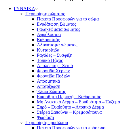
ΓΥΝΑΙΚΑ
Περιποίηση σώματος
Πακέτα Προσφορών για το σώμα
Ενυδάτωση Σώματος
Γαλακτώματα σώματος
Αφρόλουτρα
Καθαρισμός
Αδυνάτισμα σώματος
Κυτταρίτιδα
Ραγάδες – Συσφιξη
Τοπικό Πάχος
Απολέπιση – Scrub
Φροντίδα Χεριών
Φροντίδα Ποδιών
Αποσμητικά
Αποτρίχωση
Έλαια Σώματος
Ευαίσθητη Περιοχή – Καθαρισμός
Μη Ανεκτικό Δέρμα – Ερυθρότητα – Έκζεμα
Ξηρό – Ευαίσθητο – Ατοπικό Δέρμα
Στέρεα Σαπούνια – Κρεμοσάπουνα
Ψωρίαση
Περιποίηση προσώπου
Πακέτα Προσφορών για το πρόσωπο