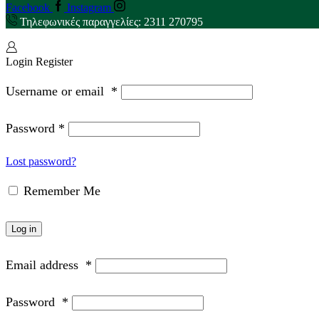
Facebook
Instagram
Τηλεφωνικές παραγγελίες: 2311 270795
Login
Register
Username or email
*
Password
*
Lost password?
Remember Me
Log in
Email address
*
Password
*