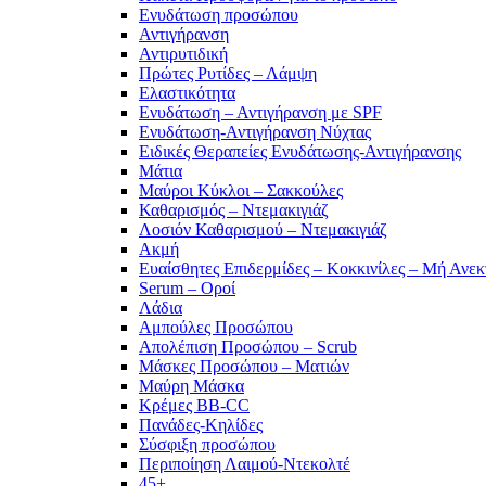
Ενυδάτωση προσώπου
Αντιγήρανση
Αντιρυτιδική
Πρώτες Ρυτίδες – Λάμψη
Ελαστικότητα
Ενυδάτωση – Αντιγήρανση με SPF
Ενυδάτωση-Αντιγήρανση Νύχτας
Ειδικές Θεραπείες Ενυδάτωσης-Αντιγήρανσης
Μάτια
Μαύροι Κύκλοι – Σακκούλες
Καθαρισμός – Ντεμακιγιάζ
Λοσιόν Καθαρισμού – Ντεμακιγιάζ
Ακμή
Ευαίσθητες Επιδερμίδες – Κοκκινίλες – Μή Ανεκ
Serum – Οροί
Λάδια
Αμπούλες Προσώπου
Απολέπιση Προσώπου – Scrub
Μάσκες Προσώπου – Ματιών
Μαύρη Μάσκα
Κρέμες BB-CC
Πανάδες-Κηλίδες
Σύσφιξη προσώπου
Περιποίηση Λαιμού-Ντεκολτέ
45+