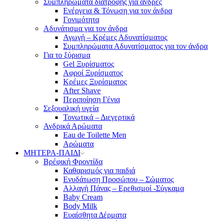
Συμπληρώματα διατροφής για άνδρες
Ενέργεια & Τόνωση για τον άνδρα
Γονιμότητα
Αδυνάτισμα για τον άνδρα
Αγωγή – Κρέμες Αδυνατίσματος
Συμπληρώματα Αδυνατίσματος για τον άνδρα
Για το ξύρισμα
Gel Ξυρίσματος
Αφροί Ξυρίσματος
Κρέμες Ξυρίσματος
After Shave
Περιποίηση Γένια
Σεξουαλική υγεία
Τονωτικά – Διεγερτικά
Ανδρικά Αρώματα
Eau de Toilette Men
Αρώματα
ΜΗΤΕΡΑ-ΠΑΙΔΙ
Βρέφική Φροντίδα
Καθαρισμός για παιδιά
Ενυδάτωση Προσώπου – Σώματος
Αλλαγή Πάνας – Ερεθισμοί -Σύγκαμα
Baby Cream
Body Milk
Ευαίσθητα Δέρματα