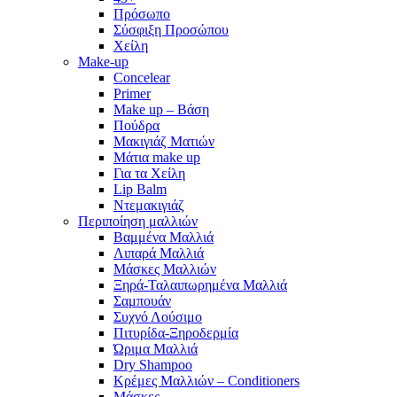
Πρόσωπο
Σύσφιξη Προσώπου
Χείλη
Make-up
Concelear
Primer
Make up – Βάση
Πούδρα
Μακιγιάζ Ματιών
Μάτια make up
Για τα Χείλη
Lip Balm
Ντεμακιγιάζ
Περιποίηση μαλλιών
Βαμμένα Μαλλιά
Λιπαρά Μαλλιά
Μάσκες Μαλλιών
Ξηρά-Ταλαιπωρημένα Μαλλιά
Σαμπουάν
Συχνό Λούσιμο
Πιτυρίδα-Ξηροδερμία
Ώριμα Μαλλιά
Dry Shampoo
Κρέμες Μαλλιών – Conditioners
Μάσκες