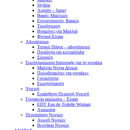
Styling
Λοσιόν – Spray
Βαφές Μαλλιών
Ενεργοποιητές Βαφών
Τριχόπτωση
Βιταμίνες για Μαλλιά
Φυτικά Έλαια
Αδυνάτισμα
Τοπικό Πάχος – αδυνάτισμα
Προϊόντα για κυτταρίτιδα
Σύσφιξη
Συμπληρώματα διατροφής για τη γυναίκα
Μαλλία Νύχια Δέρμα
Πολυβιταμίνες για γυναίκες
Γονιμότητα
Εμμηνόπαυση
Υγιεινή
Ευαίσθητη Περιοχή-Υγιεινή
Γυναικεία αρώματα – Έλαια
EDT Eau de Toilette Woman
Αρώματα
Περιποίηση Νυχιών
Αγωγή Νυχιών
Βερνίκια Νυχιών