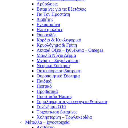
Αρθρώσεις
Βιταμίνες για τις Εξετάσεις
Για Τον Προστάτη
Διαβήτης
Εγκυμοσύνη
Ηλεκτρολύτες
Θυροειδής
Καρδιά & Κυκλοφορικό
Κρυολόγημα & Γρίπη
Λιπαρά Οξέα – Ιχθυέλαια – Omegas
Μαλλία Νύχια Δέρμα
Μνήμη – Συγκέντρωση
Νευρικό Σύστημα
Οστεοπόρωση διατροφη
Ουροποιητικό Σύστημα
Παιδικά
Πεπτικό
Προβιοτικά
Προστασία Ήπατος
Συμπληρωματα για ενέργεια & τόνωση
Συνένζυμο Q10
Τριχόπτωση βιταμίνες
Χοληστερίνη – Τριγλυκερίδια
Μέταλλα – Ιχνοστοιχεία
Ασβέστιο