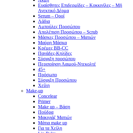
Ευαίσθητες Επιδερμίδες – Κοκκινίλες – Μή
Ανεκτικό Δέρμα
Serum – Οροί
Λάδια
Αμπούλες Προσώπου
Απολέπιση Προσώπου – Scrub
Μάσκες Προσώπου – Ματιών
Μαύρη Μάσκα
Κρέμες BB-CC
Πανάδες-Κηλίδες
Σύσφιξη προσώπου
Περιποίηση Λαιμού-Ντεκολτέ
45+
Πρόσωπο
Σύσφιξη Προσώπου
Χείλη
Make-up
Concelear
Primer
Make up – Βάση
Πούδρα
Μακιγιάζ Ματιών
Μάτια make up
Για τα Χείλη