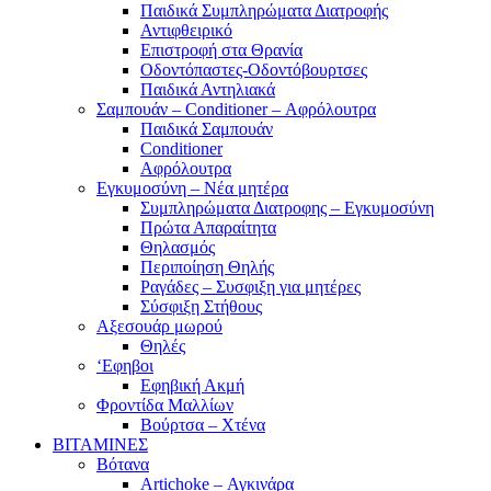
Παιδικά Συμπληρώματα Διατροφής
Αντιφθειρικό
Επιστροφή στα Θρανία
Οδοντόπαστες-Οδοντόβουρτσες
Παιδικά Αντηλιακά
Σαμπουάν – Conditioner – Αφρόλουτρα
Παιδικά Σαμπουάν
Conditioner
Αφρόλουτρα
Εγκυμοσύνη – Νέα μητέρα
Συμπληρώματα Διατροφης – Εγκυμοσύνη
Πρώτα Απαραίτητα
Θηλασμός
Περιποίηση Θηλής
Ραγάδες – Συσφιξη για μητέρες
Σύσφιξη Στήθους
Αξεσουάρ μωρού
Θηλές
‘Εφηβοι
Εφηβική Ακμή
Φροντίδα Μαλλίων
Βούρτσα – Χτένα
ΒΙΤΑΜΙΝΕΣ
Βότανα
Artichoke – Αγκινάρα