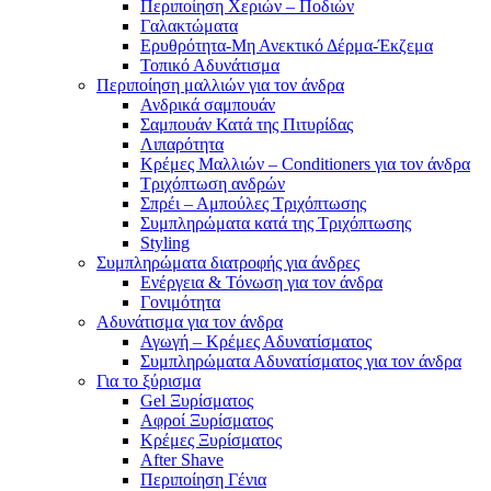
Περιποίηση Χεριών – Ποδιών
Γαλακτώματα
Ερυθρότητα-Μη Ανεκτικό Δέρμα-Έκζεμα
Τοπικό Αδυνάτισμα
Περιποίηση μαλλιών για τον άνδρα
Ανδρικά σαμπουάν
Σαμπουάν Κατά της Πιτυρίδας
Λιπαρότητα
Κρέμες Μαλλιών – Conditioners για τον άνδρα
Τριχόπτωση ανδρών
Σπρέι – Αμπούλες Τριχόπτωσης
Συμπληρώματα κατά της Τριχόπτωσης
Styling
Συμπληρώματα διατροφής για άνδρες
Ενέργεια & Τόνωση για τον άνδρα
Γονιμότητα
Αδυνάτισμα για τον άνδρα
Αγωγή – Κρέμες Αδυνατίσματος
Συμπληρώματα Αδυνατίσματος για τον άνδρα
Για το ξύρισμα
Gel Ξυρίσματος
Αφροί Ξυρίσματος
Κρέμες Ξυρίσματος
After Shave
Περιποίηση Γένια