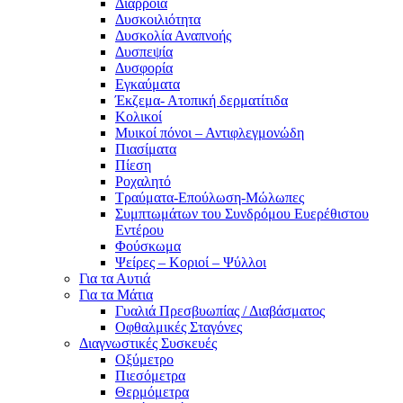
Διάρροια
Δυσκοιλιότητα
Δυσκολία Αναπνοής
Δυσπεψία
Δυσφορία
Εγκαύματα
Έκζεμα- Ατοπική δερματίτιδα
Κολικοί
Μυικοί πόνοι – Αντιφλεγμονώδη
Πιασίματα
Πίεση
Ροχαλητό
Τραύματα-Επούλωση-Μώλωπες
Συμπτωμάτων του Συνδρόμου Ευερέθιστου
Εντέρου
Φούσκωμα
Ψείρες – Κοριοί – Ψύλλοι
Για τα Αυτιά
Για τα Μάτια
Γυαλιά Πρεσβυωπίας / Διαβάσματος
Οφθαλμικές Σταγόνες
Διαγνωστικές Συσκευές
Οξύμετρο
Πιεσόμετρα
Θερμόμετρα