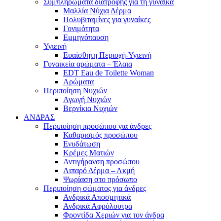
Συμπληρώματα διατροφής για τη γυναίκα
Μαλλία Νύχια Δέρμα
Πολυβιταμίνες για γυναίκες
Γονιμότητα
Εμμηνόπαυση
Υγιεινή
Ευαίσθητη Περιοχή-Υγιεινή
Γυναικεία αρώματα – Έλαια
EDT Eau de Toilette Woman
Αρώματα
Περιποίηση Νυχιών
Αγωγή Νυχιών
Βερνίκια Νυχιών
ΑΝΔΡΑΣ
Περιποίηση προσώπου για άνδρες
Καθαρισμός προσώπου
Ενυδάτωση
Κρέμες Ματιών
Αντιγήρανση προσώπου
Λιπαρό Δέρμα – Ακμή
Ψωρίαση στο πρόσωπο
Περιποίηση σώματος για άνδρες
Ανδρικά Αποσμητικά
Ανδρικά Αφρόλουτρα
Φροντίδα Χεριών για τον άνδρα