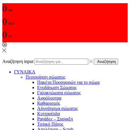
0
HR
0
MIN
0
SC
Αναζήτηση input
Αναζήτηση
ΓΥΝΑΙΚΑ
Περιποίηση σώματος
Πακέτα Προσφορών για το σώμα
Ενυδάτωση Σώματος
Γαλακτώματα σώματος
Αφρόλουτρα
Καθαρισμός
Αδυνάτισμα σώματος
Κυτταρίτιδα
Ραγάδες – Συσφιξη
Τοπικό Πάχος
Απολέπιση – Scrub