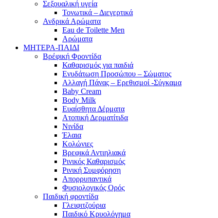
Σεξουαλική υγεία
Τονωτικά – Διεγερτικά
Ανδρικά Αρώματα
Eau de Toilette Men
Αρώματα
ΜΗΤΕΡΑ-ΠΑΙΔΙ
Βρέφική Φροντίδα
Καθαρισμός για παιδιά
Ενυδάτωση Προσώπου – Σώματος
Αλλαγή Πάνας – Ερεθισμοί -Σύγκαμα
Baby Cream
Body Milk
Ευαίσθητα Δέρματα
Ατοπική Δερματίτιδα
Νινίδα
Έλαια
Κολώνιες
Βρεφικά Αντιηλιακά
Ρινικός Καθαρισμός
Ρινική Συμφόρηση
Απορρυπαντικά
Φυσιολογικός Ορός
Παιδική φροντίδα
Γλειφιτζούρια
Παιδικό Κρυολόγημα