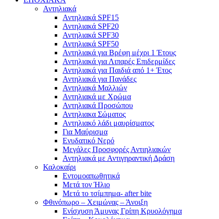
Αντηλιακά
Αντηλιακά SPF15
Αντηλιακά SPF20
Αντηλιακά SPF30
Αντηλιακά SPF50
Αντηλιακά για Βρέφη μέχρι 1 Έτους
Αντηλιακά για Λιπαρές Επιδερμίδες
Αντηλιακά για Παιδιά από 1+ Έτος
Αντηλιακά για Πανάδες
Αντηλιακά Μαλλιών
Αντηλιακά με Χρώμα
Αντηλιακά Προσώπου
Αντηλιακα Σώματος
Αντηλιακό λάδι μαυρίσματος
Για Μαύρισμα
Ενυδατικό Νερό
Μεγάλες Προσφορές Αντιηλιακών
Αντηλιακά με Αντιγηραντική Δράση
Καλοκαίρι
Εντομοαπωθητικά
Μετά τον Ήλιο
Μετά το τσίμπημα- after bite
Φθινόπωρο – Χειμώνας – Άνοιξη
Ενίσχυση Άμυνας Γρίπη Κρυολόγημα