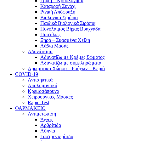
Γρίπη – Κρυολόγημα
Καταρροή Συνάχι
Ρινική Απόφραξη
Βιολογικά Σιρόπια
Παιδικά Βιολογικά Σιρόπια
Πονόλαιμος Βήχας Βραχνάδα
Παστίλιες
Ξηρά – Σκασμένα Χείλη
Λάδια Μασάζ
Αδυνάτισμα
Αδυνατίζω με Κρέμες Σώματος
Αδυνατίζω με συμπληρώματα
Αρωματικά Χώρου – Ρούχων – Κεριά
COVID-19
Αντισηπτικά
Απολυμαντικά
Κρεμοσάπουνα
Χειρουργικές Μάσκες
Rapid Test
ΦΑΡΜΑΚΕΙΟ
Αντιμετώπιση
Άγχος
Αρθρίτιδα
Αϋπνία
Γαστρεντερίτιδα