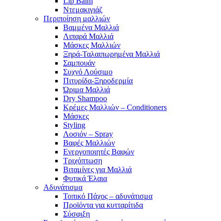
Lip Balm
Ντεμακιγιάζ
Περιποίηση μαλλιών
Βαμμένα Μαλλιά
Λιπαρά Μαλλιά
Μάσκες Μαλλιών
Ξηρά-Ταλαιπωρημένα Μαλλιά
Σαμπουάν
Συχνό Λούσιμο
Πιτυρίδα-Ξηροδερμία
Ώριμα Μαλλιά
Dry Shampoo
Κρέμες Μαλλιών – Conditioners
Μάσκες
Styling
Λοσιόν – Spray
Βαφές Μαλλιών
Ενεργοποιητές Βαφών
Τριχόπτωση
Βιταμίνες για Μαλλιά
Φυτικά Έλαια
Αδυνάτισμα
Τοπικό Πάχος – αδυνάτισμα
Προϊόντα για κυτταρίτιδα
Σύσφιξη