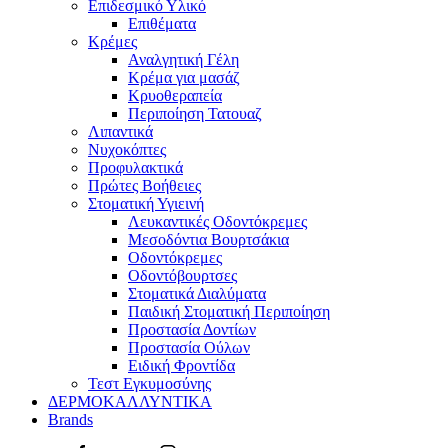
Επιδεσμικό Υλικό
Επιθέματα
Κρέμες
Αναλγητική Γέλη
Κρέμα για μασάζ
Κρυοθεραπεία
Περιποίηση Τατουαζ
Λιπαντικά
Νυχοκόπτες
Προφυλακτικά
Πρώτες Βοήθειες
Στοματική Υγιεινή
Λευκαντικές Οδοντόκρεμες
Μεσοδόντια Βουρτσάκια
Οδοντόκρεμες
Οδοντόβουρτσες
Στοματικά Διαλύματα
Παιδική Στοματική Περιποίηση
Προστασία Δοντίων
Προστασία Ούλων
Ειδική Φροντίδα
Τεστ Εγκυμοσύνης
ΔΕΡΜΟΚΑΛΛΥΝΤΙΚΑ
Brands