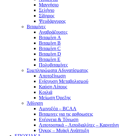
Μαγνήσιο
Σελήνιο
Σίδηρος
Ψευδάργυρος
Βιταμίνες
Αναβράζουσες
Βιταμίνη A
Βιταμίνη B
Βιταμίνη C
Βιταμίνη D
Βιταμίνη E
Πολυβιταμίνες
Συμπληρώματα Αδυνατίσματος
Αποτοξίνωση
Ενίσχυση Μεταβολισμού
Καύση Λίπους
Κοιλιά
Μείωση Όρεξης
Άθληση
Αμινοξέα – BCAA
Βιταμινες για τις αρθρωσεις
Ενέργεια & Τόνωση
Λιποτροπικά – Λιποδιαλύτες – Καρνιτίνη
Όγκος – Μυϊκή Ανάπτυξη
ΕΠΟΧΙΑΚΑ