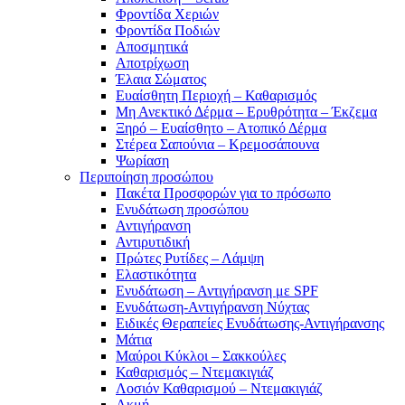
Φροντίδα Χεριών
Φροντίδα Ποδιών
Αποσμητικά
Αποτρίχωση
Έλαια Σώματος
Ευαίσθητη Περιοχή – Καθαρισμός
Μη Ανεκτικό Δέρμα – Ερυθρότητα – Έκζεμα
Ξηρό – Ευαίσθητο – Ατοπικό Δέρμα
Στέρεα Σαπούνια – Κρεμοσάπουνα
Ψωρίαση
Περιποίηση προσώπου
Πακέτα Προσφορών για το πρόσωπο
Ενυδάτωση προσώπου
Αντιγήρανση
Αντιρυτιδική
Πρώτες Ρυτίδες – Λάμψη
Ελαστικότητα
Ενυδάτωση – Αντιγήρανση με SPF
Ενυδάτωση-Αντιγήρανση Νύχτας
Ειδικές Θεραπείες Ενυδάτωσης-Αντιγήρανσης
Μάτια
Μαύροι Κύκλοι – Σακκούλες
Καθαρισμός – Ντεμακιγιάζ
Λοσιόν Καθαρισμού – Ντεμακιγιάζ
Ακμή