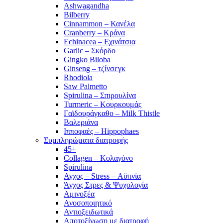
Ashwagandha
Bilberry
Cinnammon – Κανέλα
Cranberry – Κράνα
Echinacea – Εχινάτσια
Garlic – Σκόρδο
Gingko Biloba
Ginseng – τζίνσεγκ
Rhodiola
Saw Palmetto
Spirulina – Σπιρουλίνα
Turmeric – Κουρκουμάς
Γαϊδουράγκαθο – Milk Thistle
Βαλεριάνα
Ιπποφαές – Hippophaes
Συμπληρώματα διατροφής
45+
Collagen – Κολαγόνο
Spirulina
Αγχος – Stress – Αϋπνία
Άγχος Στρες & Ψυχολογία
Αμινοξέα
Ανοσοποιητικό
Αντιοξειδωτικά
Αποτοξίνωση με διατροφή