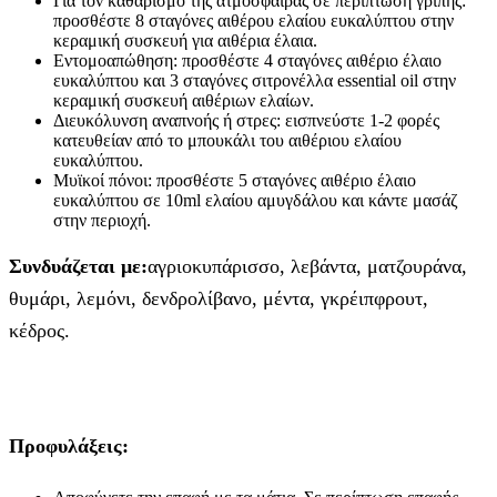
Για τον καθαρισμό της ατμόσφαιρας σε περίπτωση γρίπης:
προσθέστε 8 σταγόνες αιθέρου ελαίου ευκαλύπτου στην
κεραμική συσκευή για αιθέρια έλαια.
Εντομοαπώθηση: προσθέστε 4 σταγόνες αιθέριο έλαιο
ευκαλύπτου και 3 σταγόνες σιτρονέλλα essential oil στην
κεραμική συσκευή αιθέριων ελαίων.
Διευκόλυνση αναπνοής ή στρες: εισπνεύστε 1-2 φορές
κατευθείαν από το μπουκάλι του αιθέριου ελαίου
ευκαλύπτου.
Μυϊκοί πόνοι: προσθέστε 5 σταγόνες αιθέριο έλαιο
ευκαλύπτου σε 10ml ελαίου αμυγδάλου και κάντε μασάζ
στην περιοχή.
Συνδυάζεται με:
αγριοκυπάρισσο, λεβάντα, ματζουράνα,
θυμάρι, λεμόνι, δενδρολίβανο, μέντα, γκρέιπφρουτ,
κέδρος.
Προφυλάξεις: