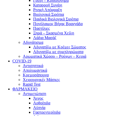
Γρίπη – Κρυολόγημα
Καταρροή Συνάχι
Ρινική Απόφραξη
Βιολογικά Σιρόπια
Παιδικά Βιολογικά Σιρόπια
Πονόλαιμος Βήχας Βραχνάδα
Παστίλιες
Ξηρά – Σκασμένα Χείλη
Λάδια Μασάζ
Αδυνάτισμα
Αδυνατίζω με Κρέμες Σώματος
Αδυνατίζω με συμπληρώματα
Αρωματικά Χώρου – Ρούχων – Κεριά
COVID-19
Αντισηπτικά
Απολυμαντικά
Κρεμοσάπουνα
Χειρουργικές Μάσκες
Rapid Test
ΦΑΡΜΑΚΕΙΟ
Αντιμετώπιση
Άγχος
Αρθρίτιδα
Αϋπνία
Γαστρεντερίτιδα