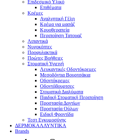
Επιδεσμικό Υλικό
Επιθέματα
Κρέμες
Αναλγητική Γέλη
Κρέμα για μασάζ
Κρυοθεραπεία
Περιποίηση Τατουαζ
Λιπαντικά
Νυχοκόπτες
Προφυλακτικά
Πρώτες Βοήθειες
Στοματική Υγιεινή
Λευκαντικές Οδοντόκρεμες
Μεσοδόντια Βουρτσάκια
Οδοντόκρεμες
Οδοντόβουρτσες
Στοματικά Διαλύματα
Παιδική Στοματική Περιποίηση
Προστασία Δοντίων
Προστασία Ούλων
Ειδική Φροντίδα
Τεστ Εγκυμοσύνης
ΔΕΡΜΟΚΑΛΛΥΝΤΙΚΑ
Brands