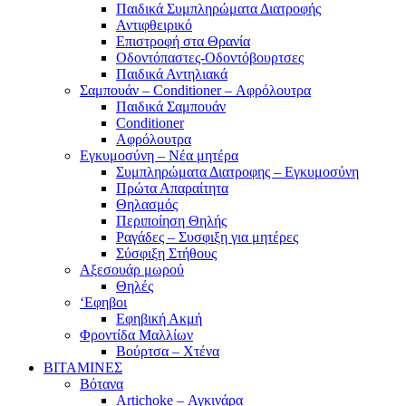
Παιδικά Συμπληρώματα Διατροφής
Αντιφθειρικό
Επιστροφή στα Θρανία
Οδοντόπαστες-Οδοντόβουρτσες
Παιδικά Αντηλιακά
Σαμπουάν – Conditioner – Αφρόλουτρα
Παιδικά Σαμπουάν
Conditioner
Αφρόλουτρα
Εγκυμοσύνη – Νέα μητέρα
Συμπληρώματα Διατροφης – Εγκυμοσύνη
Πρώτα Απαραίτητα
Θηλασμός
Περιποίηση Θηλής
Ραγάδες – Συσφιξη για μητέρες
Σύσφιξη Στήθους
Αξεσουάρ μωρού
Θηλές
‘Εφηβοι
Εφηβική Ακμή
Φροντίδα Μαλλίων
Βούρτσα – Χτένα
ΒΙΤΑΜΙΝΕΣ
Βότανα
Artichoke – Αγκινάρα