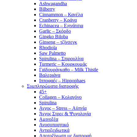
Ashwagandha
Bilberry
Cinnammon – Κανέλα
Cranberry – Κράνα
Echinacea – Εχινάτσια
Garlic – Σκόρδο
Gingko Biloba
Ginseng – τζίνσεγκ
Rhodiola
Saw Palmetto
Spirulina – Σπιρουλίνα
Turmeric – Κουρκουμάς
Γαϊδουράγκαθο – Milk Thistle
Βαλεριάνα
Ιπποφαές – Hippophaes
Συμπληρώματα διατροφής
45+
Collagen – Κολαγόνο
Spirulina
Αγχος – Stress – Αϋπνία
Άγχος Στρες & Ψυχολογία
Αμινοξέα
Ανοσοποιητικό
Αντιοξειδωτικά
Αποτοξίνωση με διατροφή