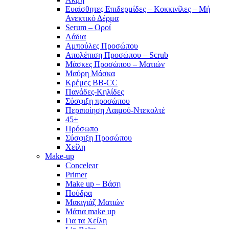
Ευαίσθητες Επιδερμίδες – Κοκκινίλες – Μή
Ανεκτικό Δέρμα
Serum – Οροί
Λάδια
Αμπούλες Προσώπου
Απολέπιση Προσώπου – Scrub
Μάσκες Προσώπου – Ματιών
Μαύρη Μάσκα
Κρέμες BB-CC
Πανάδες-Κηλίδες
Σύσφιξη προσώπου
Περιποίηση Λαιμού-Ντεκολτέ
45+
Πρόσωπο
Σύσφιξη Προσώπου
Χείλη
Make-up
Concelear
Primer
Make up – Βάση
Πούδρα
Μακιγιάζ Ματιών
Μάτια make up
Για τα Χείλη