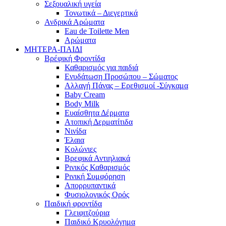
Σεξουαλική υγεία
Τονωτικά – Διεγερτικά
Ανδρικά Αρώματα
Eau de Toilette Men
Αρώματα
ΜΗΤΕΡΑ-ΠΑΙΔΙ
Βρέφική Φροντίδα
Καθαρισμός για παιδιά
Ενυδάτωση Προσώπου – Σώματος
Αλλαγή Πάνας – Ερεθισμοί -Σύγκαμα
Baby Cream
Body Milk
Ευαίσθητα Δέρματα
Ατοπική Δερματίτιδα
Νινίδα
Έλαια
Κολώνιες
Βρεφικά Αντιηλιακά
Ρινικός Καθαρισμός
Ρινική Συμφόρηση
Απορρυπαντικά
Φυσιολογικός Ορός
Παιδική φροντίδα
Γλειφιτζούρια
Παιδικό Κρυολόγημα