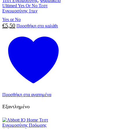
Τεστ Εγκυμοσύνης
,
Φαρμακείο
Ultimed Yes Or No Τεστ
Εγκυμοσύνης 1τμχ
Yes or No
€
5,50
Προσθήκη στο καλάθι
Προσθήκη στα αγαπημένα
Εξαντλημένο