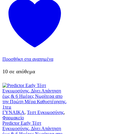
Προσθήκη στα αγαπημένα
10 σε απόθεμα
ΓΥΝΑΙΚΑ
,
Τεστ Εγκυμοσύνης
,
Φαρμακείο
Predictor Early Τέστ
Εγκυμοσύνης, Δίνει Απάντηση
έως & 6 Ημέρες Νωρίτερα απο