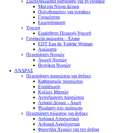
Συμπληρώματα διατροφής για τη γυναίκα
Μαλλία Νύχια Δέρμα
Πολυβιταμίνες για γυναίκες
Γονιμότητα
Εμμηνόπαυση
Υγιεινή
Ευαίσθητη Περιοχή-Υγιεινή
Γυναικεία αρώματα – Έλαια
EDT Eau de Toilette Woman
Αρώματα
Περιποίηση Νυχιών
Αγωγή Νυχιών
Βερνίκια Νυχιών
ΑΝΔΡΑΣ
Περιποίηση προσώπου για άνδρες
Καθαρισμός προσώπου
Ενυδάτωση
Κρέμες Ματιών
Αντιγήρανση προσώπου
Λιπαρό Δέρμα – Ακμή
Ψωρίαση στο πρόσωπο
Περιποίηση σώματος για άνδρες
Ανδρικά Αποσμητικά
Ανδρικά Αφρόλουτρα
Φροντίδα Χεριών για τον άνδρα