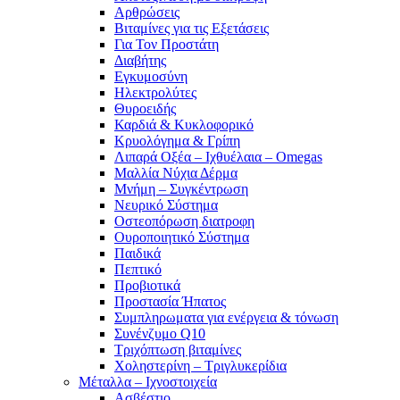
Αρθρώσεις
Βιταμίνες για τις Εξετάσεις
Για Τον Προστάτη
Διαβήτης
Εγκυμοσύνη
Ηλεκτρολύτες
Θυροειδής
Καρδιά & Κυκλοφορικό
Κρυολόγημα & Γρίπη
Λιπαρά Οξέα – Ιχθυέλαια – Omegas
Μαλλία Νύχια Δέρμα
Μνήμη – Συγκέντρωση
Νευρικό Σύστημα
Οστεοπόρωση διατροφη
Ουροποιητικό Σύστημα
Παιδικά
Πεπτικό
Προβιοτικά
Προστασία Ήπατος
Συμπληρωματα για ενέργεια & τόνωση
Συνένζυμο Q10
Τριχόπτωση βιταμίνες
Χοληστερίνη – Τριγλυκερίδια
Μέταλλα – Ιχνοστοιχεία
Ασβέστιο