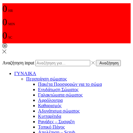
0
HR
0
MIN
0
SC
Αναζήτηση input
Αναζήτηση
ΓΥΝΑΙΚΑ
Περιποίηση σώματος
Πακέτα Προσφορών για το σώμα
Ενυδάτωση Σώματος
Γαλακτώματα σώματος
Αφρόλουτρα
Καθαρισμός
Αδυνάτισμα σώματος
Κυτταρίτιδα
Ραγάδες – Συσφιξη
Τοπικό Πάχος
Απολέπιση – Scrub