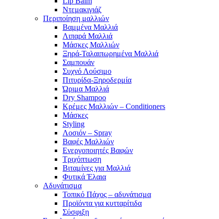
Lip Balm
Ντεμακιγιάζ
Περιποίηση μαλλιών
Βαμμένα Μαλλιά
Λιπαρά Μαλλιά
Μάσκες Μαλλιών
Ξηρά-Ταλαιπωρημένα Μαλλιά
Σαμπουάν
Συχνό Λούσιμο
Πιτυρίδα-Ξηροδερμία
Ώριμα Μαλλιά
Dry Shampoo
Κρέμες Μαλλιών – Conditioners
Μάσκες
Styling
Λοσιόν – Spray
Βαφές Μαλλιών
Ενεργοποιητές Βαφών
Τριχόπτωση
Βιταμίνες για Μαλλιά
Φυτικά Έλαια
Αδυνάτισμα
Τοπικό Πάχος – αδυνάτισμα
Προϊόντα για κυτταρίτιδα
Σύσφιξη