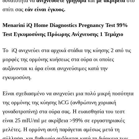
δυνατότητα να
ανιχνεύσετε γρήγορα
και
με ακρίβεια
στο
σπίτι σας
εάν είναι έγκυος.
Menarini iQ Home Diagnostics Pregnancy Test 99%
Test Εγκυμοσύνης Πρόωρης Ανίχνευσης 1 Τεμάχιο
Το iQ ανιχνεύει στα αρχικά στάδια της κύησης 2 από τις
μορφές της ορμόνης κυήσεως στα ούρα οι οποίες
αυξάνονται κι άρα είναι ανιχνεύσιμες κατά την
εγκυμοσύνη.
Είναι σχεδιασμένο να ανιχνεύει μια πολύ μικρή ποσότητα
της ορμόνης της κύησης hCG (ανθρώπινη χοριακή
γοναδοτροπίνη) στα ούρα σας. Η ευαισθησία του τεστ
είναι 25 mIU/ml με ακρίβεια >99% σε εργαστηριακές
μελέτες. Η ορμόνη αυτή παράγεται αμέσως μετά τη
σύλληψη, και βαθμιαία αυξάνεται κατά τη διάρκεια των