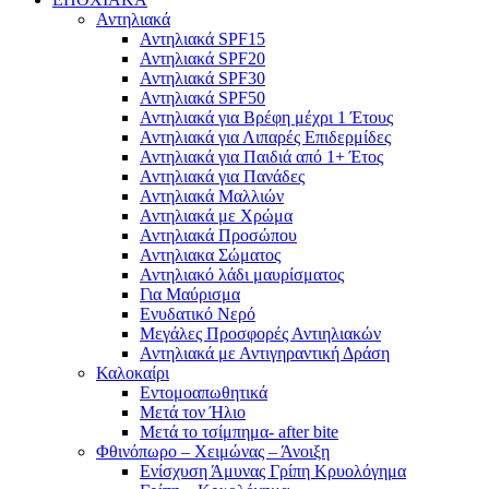
Αντηλιακά
Αντηλιακά SPF15
Αντηλιακά SPF20
Αντηλιακά SPF30
Αντηλιακά SPF50
Αντηλιακά για Βρέφη μέχρι 1 Έτους
Αντηλιακά για Λιπαρές Επιδερμίδες
Αντηλιακά για Παιδιά από 1+ Έτος
Αντηλιακά για Πανάδες
Αντηλιακά Μαλλιών
Αντηλιακά με Χρώμα
Αντηλιακά Προσώπου
Αντηλιακα Σώματος
Αντηλιακό λάδι μαυρίσματος
Για Μαύρισμα
Ενυδατικό Νερό
Μεγάλες Προσφορές Αντιηλιακών
Αντηλιακά με Αντιγηραντική Δράση
Καλοκαίρι
Εντομοαπωθητικά
Μετά τον Ήλιο
Μετά το τσίμπημα- after bite
Φθινόπωρο – Χειμώνας – Άνοιξη
Ενίσχυση Άμυνας Γρίπη Κρυολόγημα