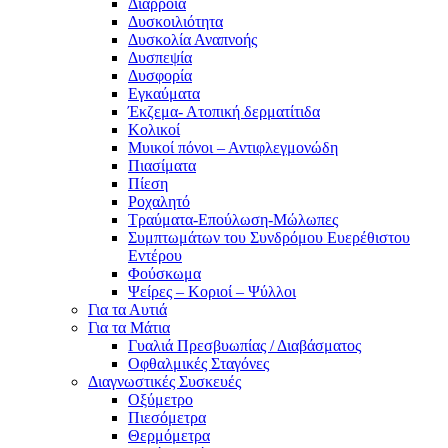
Διάρροια
Δυσκοιλιότητα
Δυσκολία Αναπνοής
Δυσπεψία
Δυσφορία
Εγκαύματα
Έκζεμα- Ατοπική δερματίτιδα
Κολικοί
Μυικοί πόνοι – Αντιφλεγμονώδη
Πιασίματα
Πίεση
Ροχαλητό
Τραύματα-Επούλωση-Μώλωπες
Συμπτωμάτων του Συνδρόμου Ευερέθιστου
Εντέρου
Φούσκωμα
Ψείρες – Κοριοί – Ψύλλοι
Για τα Αυτιά
Για τα Μάτια
Γυαλιά Πρεσβυωπίας / Διαβάσματος
Οφθαλμικές Σταγόνες
Διαγνωστικές Συσκευές
Οξύμετρο
Πιεσόμετρα
Θερμόμετρα