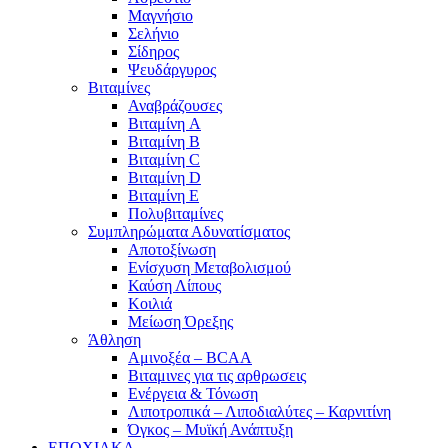
Μαγνήσιο
Σελήνιο
Σίδηρος
Ψευδάργυρος
Βιταμίνες
Αναβράζουσες
Βιταμίνη A
Βιταμίνη B
Βιταμίνη C
Βιταμίνη D
Βιταμίνη E
Πολυβιταμίνες
Συμπληρώματα Αδυνατίσματος
Αποτοξίνωση
Ενίσχυση Μεταβολισμού
Καύση Λίπους
Κοιλιά
Μείωση Όρεξης
Άθληση
Αμινοξέα – BCAA
Βιταμινες για τις αρθρωσεις
Ενέργεια & Τόνωση
Λιποτροπικά – Λιποδιαλύτες – Καρνιτίνη
Όγκος – Μυϊκή Ανάπτυξη
ΕΠΟΧΙΑΚΑ