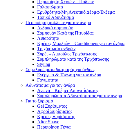
Περιποίηση Χεριών – Ποδιών
Γαλακτώματα
Ερυθρότητα-Μη Ανεκτικό Δέρμα-Έκζεμα
Τοπικό Αδυνάτισμα
Περιποίηση μαλλιών για τον άνδρα
Ανδρικά σαμπουάν
Σαμπουάν Κατά της Πιτυρίδας
Λιπαρότητα
Κρέμες Μαλλιών – Conditioners για τον άνδρα
Τριχόπτωση ανδρών
Σπρέι – Αμπούλες Τριχόπτωσης
Συμπληρώματα κατά της Τριχόπτωσης
Styling
Συμπληρώματα διατροφής για άνδρες
Ενέργεια & Τόνωση για τον άνδρα
Γονιμότητα
Αδυνάτισμα για τον άνδρα
Αγωγή – Κρέμες Αδυνατίσματος
Συμπληρώματα Αδυνατίσματος για τον άνδρα
Για το ξύρισμα
Gel Ξυρίσματος
Αφροί Ξυρίσματος
Κρέμες Ξυρίσματος
After Shave
Περιποίηση Γένια