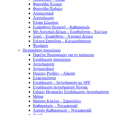
Φροντίδα Χεριών
Φροντίδα Ποδιών
Αποσμητικά
Αποτρίχωση
Έλαια Σώματος
Ευαίσθητη Περιοχή – Καθαρισμός
Μη Ανεκτικό Δέρμα – Ερυθρότητα – Έκζεμα
Ξηρό – Ευαίσθητο – Ατοπικό Δέρμα
Στέρεα Σαπούνια – Κρεμοσάπουνα
Ψωρίαση
Περιποίηση προσώπου
Πακέτα Προσφορών για το πρόσωπο
Ενυδάτωση προσώπου
Αντιγήρανση
Αντιρυτιδική
Πρώτες Ρυτίδες – Λάμψη
Ελαστικότητα
Ενυδάτωση – Αντιγήρανση με SPF
Ενυδάτωση-Αντιγήρανση Νύχτας
Ειδικές Θεραπείες Ενυδάτωσης-Αντιγήρανσης
Μάτια
Μαύροι Κύκλοι – Σακκούλες
Καθαρισμός – Ντεμακιγιάζ
Λοσιόν Καθαρισμού – Ντεμακιγιάζ
Ακμή