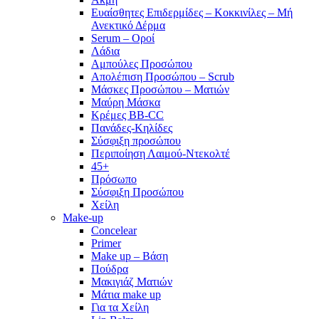
Ευαίσθητες Επιδερμίδες – Κοκκινίλες – Μή
Ανεκτικό Δέρμα
Serum – Οροί
Λάδια
Αμπούλες Προσώπου
Απολέπιση Προσώπου – Scrub
Μάσκες Προσώπου – Ματιών
Μαύρη Μάσκα
Κρέμες BB-CC
Πανάδες-Κηλίδες
Σύσφιξη προσώπου
Περιποίηση Λαιμού-Ντεκολτέ
45+
Πρόσωπο
Σύσφιξη Προσώπου
Χείλη
Make-up
Concelear
Primer
Make up – Βάση
Πούδρα
Μακιγιάζ Ματιών
Μάτια make up
Για τα Χείλη