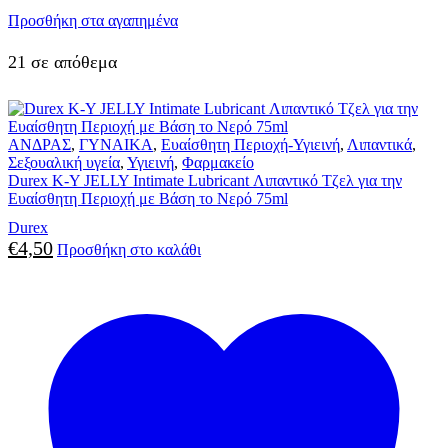
Προσθήκη στα αγαπημένα
21 σε απόθεμα
ΑΝΔΡΑΣ
,
ΓΥΝΑΙΚΑ
,
Ευαίσθητη Περιοχή-Υγιεινή
,
Λιπαντικά
,
Σεξουαλική υγεία
,
Υγιεινή
,
Φαρμακείο
Durex K-Y JELLY Intimate Lubricant Λιπαντικό Τζελ για την
Ευαίσθητη Περιοχή με Βάση το Νερό 75ml
Durex
€
4,50
Προσθήκη στο καλάθι