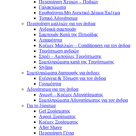
Περιποίηση Χεριών – Ποδιών
Γαλακτώματα
Ερυθρότητα-Μη Ανεκτικό Δέρμα-Έκζεμα
Τοπικό Αδυνάτισμα
Περιποίηση μαλλιών για τον άνδρα
Ανδρικά σαμπουάν
Σαμπουάν Κατά της Πιτυρίδας
Λιπαρότητα
Κρέμες Μαλλιών – Conditioners για τον άνδρα
Τριχόπτωση ανδρών
Σπρέι – Αμπούλες Τριχόπτωσης
Συμπληρώματα κατά της Τριχόπτωσης
Styling
Συμπληρώματα διατροφής για άνδρες
Ενέργεια & Τόνωση για τον άνδρα
Γονιμότητα
Αδυνάτισμα για τον άνδρα
Αγωγή – Κρέμες Αδυνατίσματος
Συμπληρώματα Αδυνατίσματος για τον άνδρα
Για το ξύρισμα
Gel Ξυρίσματος
Αφροί Ξυρίσματος
Κρέμες Ξυρίσματος
After Shave
Περιποίηση Γένια