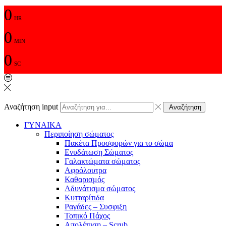
0
HR
0
MIN
0
SC
Αναζήτηση input
Αναζήτηση
ΓΥΝΑΙΚΑ
Περιποίηση σώματος
Πακέτα Προσφορών για το σώμα
Ενυδάτωση Σώματος
Γαλακτώματα σώματος
Αφρόλουτρα
Καθαρισμός
Αδυνάτισμα σώματος
Κυτταρίτιδα
Ραγάδες – Συσφιξη
Τοπικό Πάχος
Απολέπιση – Scrub