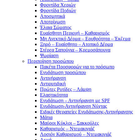
Φροντίδα Χεριών
Φροντίδα Ποδιών
Αποσμητικά
Αποτρίχωση
Έλαια Σώματος
Ευαίσθητη Περιοχή – Καθαρισμός
Μη Ανεκτικό Δέρμα – Ερυθρότητα – Έκζεμα
Ξηρό – Ευαίσθητο – Ατοπικό Δέρμα
Στέρεα Σαπούνια – Κρεμοσάπουνα
Ψωρίαση
Περιποίηση προσώπου
Πακέτα Προσφορών για το πρόσωπο
Ενυδάτωση προσώπου
Αντιγήρανση
Αντιρυτιδική
Πρώτες Ρυτίδες – Λάμψη
Ελαστικότητα
Ενυδάτωση – Αντιγήρανση με SPF
Ενυδάτωση-Αντιγήρανση Νύχτας
Ειδικές Θεραπείες Ενυδάτωσης-Αντιγήρανσης
Μάτια
Μαύροι Κύκλοι – Σακκούλες
Καθαρισμός – Ντεμακιγιάζ
Λοσιόν Καθαρισμού – Ντεμακιγιάζ
Ακμή