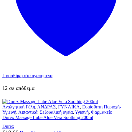
Προσθήκη στα αγαπημένα
12 σε απόθεμα
Αναλγητική Γέλη
,
ΑΝΔΡΑΣ
,
ΓΥΝΑΙΚΑ
,
Ευαίσθητη Περιοχή-
Υγιεινή
,
Λιπαντικά
,
Σεξουαλική υγεία
,
Υγιεινή
,
Φαρμακείο
Durex Massage Lube Aloe Vera Soothing 200ml
Durex