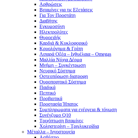
Αρθρώσεις
Βιταμίνες για τις Εξετάσεις
Για Τον Προστάτη
Διαβήτης
Εγκυμοσύνη
Ηλεκτρολύτες
Θυροειδής
Καρδιά & Κυκλοφορικό
Κρυολόγημα & Γρίπη
Λιπαρά Οξέα – Ιχθυέλαια – Omegas
Μαλλία Νύχια Δέρμα
Μνήμη – Συγκέντρωση
Νευρικό Σύστημα
Οστεοπόρωση διατροφη
Ουροποιητικό Σύστημα
Παιδικά
Πεπτικό
Προβιοτικά
Προστασία Ήπατος
Συμπληρωματα για ενέργεια & τόνωση
Συνένζυμο Q10
Τριχόπτωση βιταμίνες
Χοληστερίνη – Τριγλυκερίδια
Μέταλλα – Ιχνοστοιχεία
Ασβέστιο