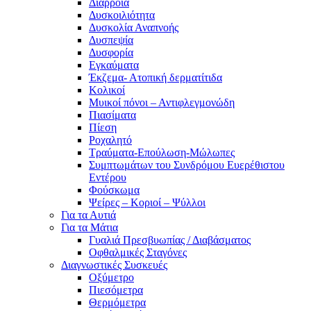
Διάρροια
Δυσκοιλιότητα
Δυσκολία Αναπνοής
Δυσπεψία
Δυσφορία
Εγκαύματα
Έκζεμα- Ατοπική δερματίτιδα
Κολικοί
Μυικοί πόνοι – Αντιφλεγμονώδη
Πιασίματα
Πίεση
Ροχαλητό
Τραύματα-Επούλωση-Μώλωπες
Συμπτωμάτων του Συνδρόμου Ευερέθιστου
Εντέρου
Φούσκωμα
Ψείρες – Κοριοί – Ψύλλοι
Για τα Αυτιά
Για τα Μάτια
Γυαλιά Πρεσβυωπίας / Διαβάσματος
Οφθαλμικές Σταγόνες
Διαγνωστικές Συσκευές
Οξύμετρο
Πιεσόμετρα
Θερμόμετρα