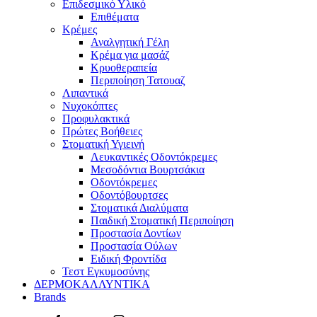
Επιδεσμικό Υλικό
Επιθέματα
Κρέμες
Αναλγητική Γέλη
Κρέμα για μασάζ
Κρυοθεραπεία
Περιποίηση Τατουαζ
Λιπαντικά
Νυχοκόπτες
Προφυλακτικά
Πρώτες Βοήθειες
Στοματική Υγιεινή
Λευκαντικές Οδοντόκρεμες
Μεσοδόντια Βουρτσάκια
Οδοντόκρεμες
Οδοντόβουρτσες
Στοματικά Διαλύματα
Παιδική Στοματική Περιποίηση
Προστασία Δοντίων
Προστασία Ούλων
Ειδική Φροντίδα
Τεστ Εγκυμοσύνης
ΔΕΡΜΟΚΑΛΛΥΝΤΙΚΑ
Brands