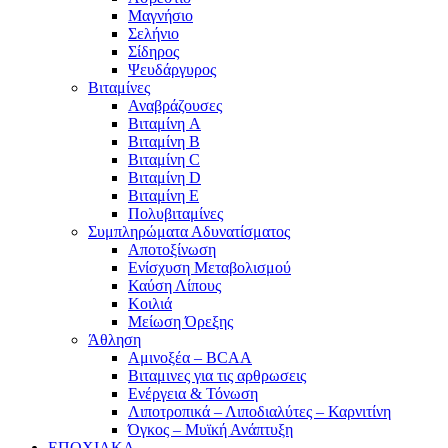
Μαγνήσιο
Σελήνιο
Σίδηρος
Ψευδάργυρος
Βιταμίνες
Αναβράζουσες
Βιταμίνη A
Βιταμίνη B
Βιταμίνη C
Βιταμίνη D
Βιταμίνη E
Πολυβιταμίνες
Συμπληρώματα Αδυνατίσματος
Αποτοξίνωση
Ενίσχυση Μεταβολισμού
Καύση Λίπους
Κοιλιά
Μείωση Όρεξης
Άθληση
Αμινοξέα – BCAA
Βιταμινες για τις αρθρωσεις
Ενέργεια & Τόνωση
Λιποτροπικά – Λιποδιαλύτες – Καρνιτίνη
Όγκος – Μυϊκή Ανάπτυξη
ΕΠΟΧΙΑΚΑ