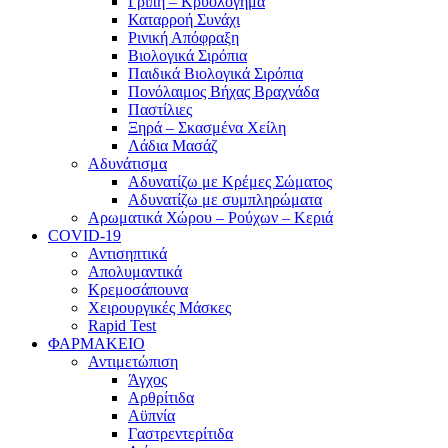
Γρίπη – Κρυολόγημα
Καταρροή Συνάχι
Ρινική Απόφραξη
Βιολογικά Σιρόπια
Παιδικά Βιολογικά Σιρόπια
Πονόλαιμος Βήχας Βραχνάδα
Παστίλιες
Ξηρά – Σκασμένα Χείλη
Λάδια Μασάζ
Αδυνάτισμα
Αδυνατίζω με Κρέμες Σώματος
Αδυνατίζω με συμπληρώματα
Αρωματικά Χώρου – Ρούχων – Κεριά
COVID-19
Αντισηπτικά
Απολυμαντικά
Κρεμοσάπουνα
Χειρουργικές Μάσκες
Rapid Test
ΦΑΡΜΑΚΕΙΟ
Αντιμετώπιση
Άγχος
Αρθρίτιδα
Αϋπνία
Γαστρεντερίτιδα