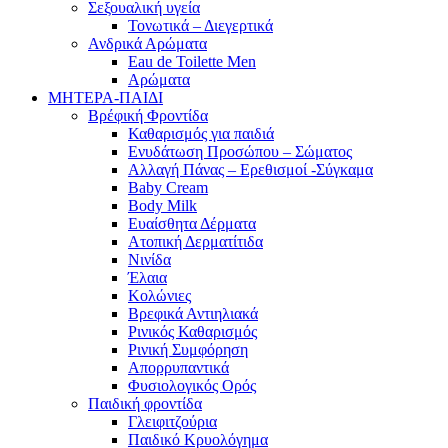
Σεξουαλική υγεία
Τονωτικά – Διεγερτικά
Ανδρικά Αρώματα
Eau de Toilette Men
Αρώματα
ΜΗΤΕΡΑ-ΠΑΙΔΙ
Βρέφική Φροντίδα
Καθαρισμός για παιδιά
Ενυδάτωση Προσώπου – Σώματος
Αλλαγή Πάνας – Ερεθισμοί -Σύγκαμα
Baby Cream
Body Milk
Ευαίσθητα Δέρματα
Ατοπική Δερματίτιδα
Νινίδα
Έλαια
Κολώνιες
Βρεφικά Αντιηλιακά
Ρινικός Καθαρισμός
Ρινική Συμφόρηση
Απορρυπαντικά
Φυσιολογικός Ορός
Παιδική φροντίδα
Γλειφιτζούρια
Παιδικό Κρυολόγημα