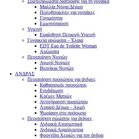
Συμπληρώματα διατροφής για τη γυναίκα
Μαλλία Νύχια Δέρμα
Πολυβιταμίνες για γυναίκες
Γονιμότητα
Εμμηνόπαυση
Υγιεινή
Ευαίσθητη Περιοχή-Υγιεινή
Γυναικεία αρώματα – Έλαια
EDT Eau de Toilette Woman
Αρώματα
Περιποίηση Νυχιών
Αγωγή Νυχιών
Βερνίκια Νυχιών
ΑΝΔΡΑΣ
Περιποίηση προσώπου για άνδρες
Καθαρισμός προσώπου
Ενυδάτωση
Κρέμες Ματιών
Αντιγήρανση προσώπου
Λιπαρό Δέρμα – Ακμή
Ψωρίαση στο πρόσωπο
Περιποίηση σώματος για άνδρες
Ανδρικά Αποσμητικά
Ανδρικά Αφρόλουτρα
Φροντίδα Χεριών για τον άνδρα