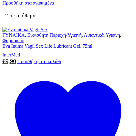
Προσθήκη στα αγαπημένα
12 σε απόθεμα
ΓΥΝΑΙΚΑ
,
Ευαίσθητη Περιοχή-Υγιεινή
,
Λιπαντικά
,
Υγιεινή
,
Φαρμακείο
Eva Intima Vagil Sex Life Lubricant Gel, 75ml
InterMed
€
9,90
Προσθήκη στο καλάθι