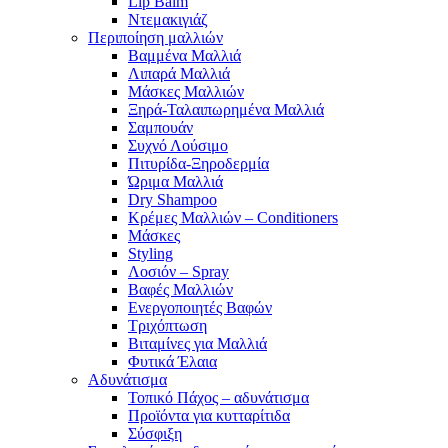
Lip Balm
Ντεμακιγιάζ
Περιποίηση μαλλιών
Βαμμένα Μαλλιά
Λιπαρά Μαλλιά
Μάσκες Μαλλιών
Ξηρά-Ταλαιπωρημένα Μαλλιά
Σαμπουάν
Συχνό Λούσιμο
Πιτυρίδα-Ξηροδερμία
Ώριμα Μαλλιά
Dry Shampoo
Κρέμες Μαλλιών – Conditioners
Μάσκες
Styling
Λοσιόν – Spray
Βαφές Μαλλιών
Ενεργοποιητές Βαφών
Τριχόπτωση
Βιταμίνες για Μαλλιά
Φυτικά Έλαια
Αδυνάτισμα
Τοπικό Πάχος – αδυνάτισμα
Προϊόντα για κυτταρίτιδα
Σύσφιξη