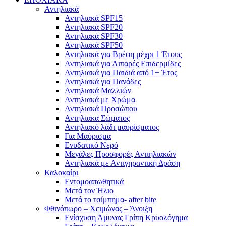
Αντηλιακά
Αντηλιακά SPF15
Αντηλιακά SPF20
Αντηλιακά SPF30
Αντηλιακά SPF50
Αντηλιακά για Βρέφη μέχρι 1 Έτους
Αντηλιακά για Λιπαρές Επιδερμίδες
Αντηλιακά για Παιδιά από 1+ Έτος
Αντηλιακά για Πανάδες
Αντηλιακά Μαλλιών
Αντηλιακά με Χρώμα
Αντηλιακά Προσώπου
Αντηλιακα Σώματος
Αντηλιακό λάδι μαυρίσματος
Για Μαύρισμα
Ενυδατικό Νερό
Μεγάλες Προσφορές Αντιηλιακών
Αντηλιακά με Αντιγηραντική Δράση
Καλοκαίρι
Εντομοαπωθητικά
Μετά τον Ήλιο
Μετά το τσίμπημα- after bite
Φθινόπωρο – Χειμώνας – Άνοιξη
Ενίσχυση Άμυνας Γρίπη Κρυολόγημα