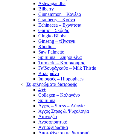
Ashwagandha
Bilberry
Cinnammon – Κανέλα
Cranberry – Κράνα
Echinacea – Εχινάτσια
Garlic – Σκόρδο
Gingko Biloba
Ginseng – τζίνσεγκ
Rhodiola
Saw Palmetto
Spirulina – Σπιρουλίνα
Turmeric – Κουρκουμάς
Γαϊδουράγκαθο – Milk Thistle
Βαλεριάνα
Ιπποφαές – Hippophaes
Συμπληρώματα διατροφής
45+
Collagen – Κολαγόνο
Spirulina
Αγχος – Stress – Αϋπνία
Άγχος Στρες & Ψυχολογία
Αμινοξέα
Ανοσοποιητικό
Αντιοξειδωτικά
Αποτοξίνωση με διατροφή