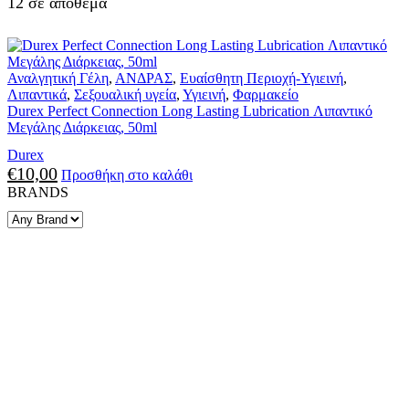
12 σε απόθεμα
Αναλγητική Γέλη
,
ΑΝΔΡΑΣ
,
Ευαίσθητη Περιοχή-Υγιεινή
,
Λιπαντικά
,
Σεξουαλική υγεία
,
Υγιεινή
,
Φαρμακείο
Durex Perfect Connection Long Lasting Lubrication Λιπαντικό
Μεγάλης Διάρκειας, 50ml
Durex
€
10,00
Προσθήκη στο καλάθι
BRANDS