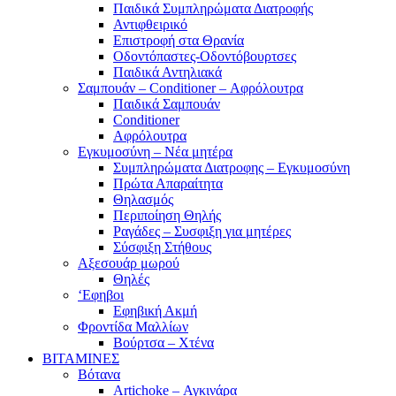
Παιδικά Συμπληρώματα Διατροφής
Αντιφθειρικό
Επιστροφή στα Θρανία
Οδοντόπαστες-Οδοντόβουρτσες
Παιδικά Αντηλιακά
Σαμπουάν – Conditioner – Αφρόλουτρα
Παιδικά Σαμπουάν
Conditioner
Αφρόλουτρα
Εγκυμοσύνη – Νέα μητέρα
Συμπληρώματα Διατροφης – Εγκυμοσύνη
Πρώτα Απαραίτητα
Θηλασμός
Περιποίηση Θηλής
Ραγάδες – Συσφιξη για μητέρες
Σύσφιξη Στήθους
Αξεσουάρ μωρού
Θηλές
‘Εφηβοι
Εφηβική Ακμή
Φροντίδα Μαλλίων
Βούρτσα – Χτένα
ΒΙΤΑΜΙΝΕΣ
Βότανα
Artichoke – Αγκινάρα