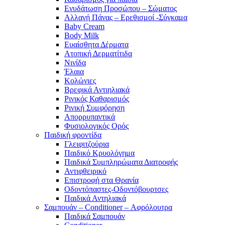
Ενυδάτωση Προσώπου – Σώματος
Αλλαγή Πάνας – Ερεθισμοί -Σύγκαμα
Baby Cream
Body Milk
Ευαίσθητα Δέρματα
Ατοπική Δερματίτιδα
Νινίδα
Έλαια
Κολώνιες
Βρεφικά Αντιηλιακά
Ρινικός Καθαρισμός
Ρινική Συμφόρηση
Απορρυπαντικά
Φυσιολογικός Ορός
Παιδική φροντίδα
Γλειφιτζούρια
Παιδικό Κρυολόγημα
Παιδικά Συμπληρώματα Διατροφής
Αντιφθειρικό
Επιστροφή στα Θρανία
Οδοντόπαστες-Οδοντόβουρτσες
Παιδικά Αντηλιακά
Σαμπουάν – Conditioner – Αφρόλουτρα
Παιδικά Σαμπουάν