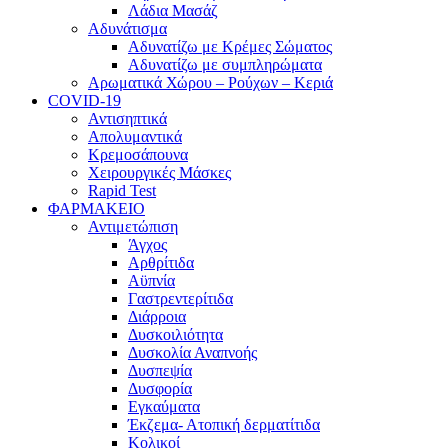
Λάδια Μασάζ
Αδυνάτισμα
Αδυνατίζω με Κρέμες Σώματος
Αδυνατίζω με συμπληρώματα
Αρωματικά Χώρου – Ρούχων – Κεριά
COVID-19
Αντισηπτικά
Απολυμαντικά
Κρεμοσάπουνα
Χειρουργικές Μάσκες
Rapid Test
ΦΑΡΜΑΚΕΙΟ
Αντιμετώπιση
Άγχος
Αρθρίτιδα
Αϋπνία
Γαστρεντερίτιδα
Διάρροια
Δυσκοιλιότητα
Δυσκολία Αναπνοής
Δυσπεψία
Δυσφορία
Εγκαύματα
Έκζεμα- Ατοπική δερματίτιδα
Κολικοί