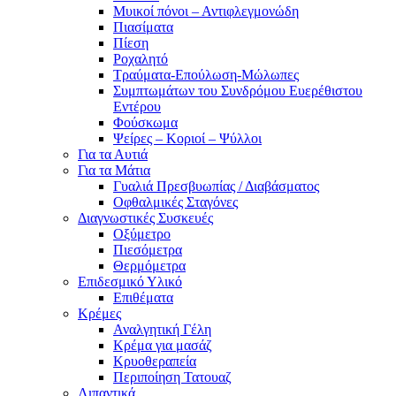
Μυικοί πόνοι – Αντιφλεγμονώδη
Πιασίματα
Πίεση
Ροχαλητό
Τραύματα-Επούλωση-Μώλωπες
Συμπτωμάτων του Συνδρόμου Ευερέθιστου
Εντέρου
Φούσκωμα
Ψείρες – Κοριοί – Ψύλλοι
Για τα Αυτιά
Για τα Μάτια
Γυαλιά Πρεσβυωπίας / Διαβάσματος
Οφθαλμικές Σταγόνες
Διαγνωστικές Συσκευές
Οξύμετρο
Πιεσόμετρα
Θερμόμετρα
Επιδεσμικό Υλικό
Επιθέματα
Κρέμες
Αναλγητική Γέλη
Κρέμα για μασάζ
Κρυοθεραπεία
Περιποίηση Τατουαζ
Λιπαντικά