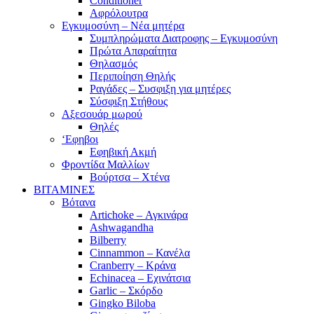
Conditioner
Αφρόλουτρα
Εγκυμοσύνη – Νέα μητέρα
Συμπληρώματα Διατροφης – Εγκυμοσύνη
Πρώτα Απαραίτητα
Θηλασμός
Περιποίηση Θηλής
Ραγάδες – Συσφιξη για μητέρες
Σύσφιξη Στήθους
Αξεσουάρ μωρού
Θηλές
‘Εφηβοι
Εφηβική Ακμή
Φροντίδα Μαλλίων
Βούρτσα – Χτένα
ΒΙΤΑΜΙΝΕΣ
Βότανα
Artichoke – Αγκινάρα
Ashwagandha
Bilberry
Cinnammon – Κανέλα
Cranberry – Κράνα
Echinacea – Εχινάτσια
Garlic – Σκόρδο
Gingko Biloba