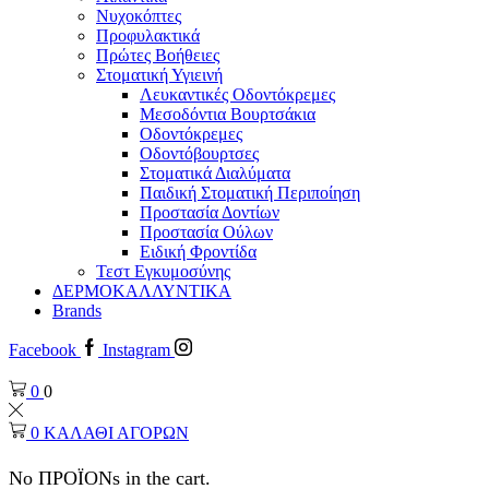
Νυχοκόπτες
Προφυλακτικά
Πρώτες Βοήθειες
Στοματική Υγιεινή
Λευκαντικές Οδοντόκρεμες
Μεσοδόντια Βουρτσάκια
Οδοντόκρεμες
Οδοντόβουρτσες
Στοματικά Διαλύματα
Παιδική Στοματική Περιποίηση
Προστασία Δοντίων
Προστασία Ούλων
Ειδική Φροντίδα
Τεστ Εγκυμοσύνης
ΔΕΡΜΟΚΑΛΛΥΝΤΙΚΑ
Brands
Facebook
Instagram
0
0
0
ΚΑΛΑΘΙ ΑΓΟΡΩΝ
No ΠΡΟΪΟΝs in the cart.