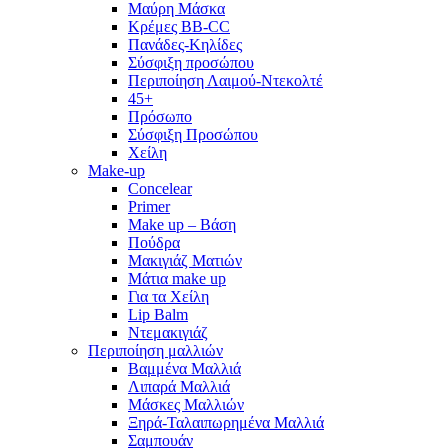
Μαύρη Μάσκα
Κρέμες BB-CC
Πανάδες-Κηλίδες
Σύσφιξη προσώπου
Περιποίηση Λαιμού-Ντεκολτέ
45+
Πρόσωπο
Σύσφιξη Προσώπου
Χείλη
Make-up
Concelear
Primer
Make up – Βάση
Πούδρα
Μακιγιάζ Ματιών
Μάτια make up
Για τα Χείλη
Lip Balm
Ντεμακιγιάζ
Περιποίηση μαλλιών
Βαμμένα Μαλλιά
Λιπαρά Μαλλιά
Μάσκες Μαλλιών
Ξηρά-Ταλαιπωρημένα Μαλλιά
Σαμπουάν