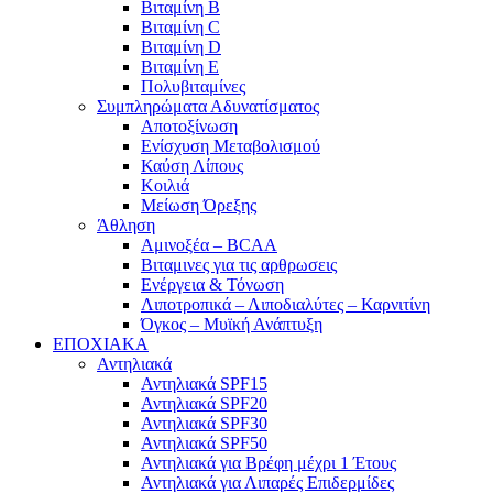
Βιταμίνη B
Βιταμίνη C
Βιταμίνη D
Βιταμίνη E
Πολυβιταμίνες
Συμπληρώματα Αδυνατίσματος
Αποτοξίνωση
Ενίσχυση Μεταβολισμού
Καύση Λίπους
Κοιλιά
Μείωση Όρεξης
Άθληση
Αμινοξέα – BCAA
Βιταμινες για τις αρθρωσεις
Ενέργεια & Τόνωση
Λιποτροπικά – Λιποδιαλύτες – Καρνιτίνη
Όγκος – Μυϊκή Ανάπτυξη
ΕΠΟΧΙΑΚΑ
Αντηλιακά
Αντηλιακά SPF15
Αντηλιακά SPF20
Αντηλιακά SPF30
Αντηλιακά SPF50
Αντηλιακά για Βρέφη μέχρι 1 Έτους
Αντηλιακά για Λιπαρές Επιδερμίδες