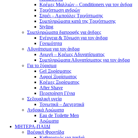
Κρέμες Μαλλιών – Conditioners για τον άνδρα
Τριχόπτωση ανδρών
Σπρέι – Αμπούλες Τριχόπτωσης
Συμπληρώματα κατά της Τριχόπτωσης
Styling
Συμπληρώματα διατροφής για άνδρες
Ενέργεια & Τόνωση για τον άνδρα
Γονιμότητα
Αδυνάτισμα για τον άνδρα
Αγωγή – Κρέμες Αδυνατίσματος
Συμπληρώματα Αδυνατίσματος για τον άνδρα
Για το ξύρισμα
Gel Ξυρίσματος
Αφροί Ξυρίσματος
Κρέμες Ξυρίσματος
After Shave
Περιποίηση Γένια
Σεξουαλική υγεία
Τονωτικά – Διεγερτικά
Ανδρικά Αρώματα
Eau de Toilette Men
Αρώματα
ΜΗΤΕΡΑ-ΠΑΙΔΙ
Βρέφική Φροντίδα
Καθαρισμός για παιδιά