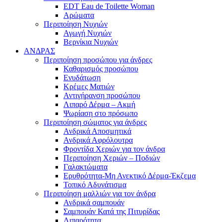
EDT Eau de Toilette Woman
Αρώματα
Περιποίηση Νυχιών
Αγωγή Νυχιών
Βερνίκια Νυχιών
ΑΝΔΡΑΣ
Περιποίηση προσώπου για άνδρες
Καθαρισμός προσώπου
Ενυδάτωση
Κρέμες Ματιών
Αντιγήρανση προσώπου
Λιπαρό Δέρμα – Ακμή
Ψωρίαση στο πρόσωπο
Περιποίηση σώματος για άνδρες
Ανδρικά Αποσμητικά
Ανδρικά Αφρόλουτρα
Φροντίδα Χεριών για τον άνδρα
Περιποίηση Χεριών – Ποδιών
Γαλακτώματα
Ερυθρότητα-Μη Ανεκτικό Δέρμα-Έκζεμα
Τοπικό Αδυνάτισμα
Περιποίηση μαλλιών για τον άνδρα
Ανδρικά σαμπουάν
Σαμπουάν Κατά της Πιτυρίδας
Λιπαρότητα