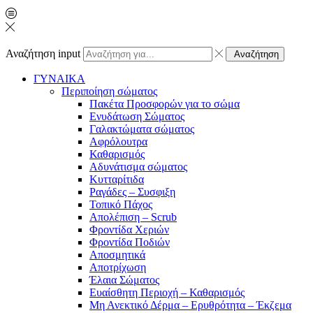
Αναζήτηση input
Αναζήτηση
ΓΥΝΑΙΚΑ
Περιποίηση σώματος
Πακέτα Προσφορών για το σώμα
Ενυδάτωση Σώματος
Γαλακτώματα σώματος
Αφρόλουτρα
Καθαρισμός
Αδυνάτισμα σώματος
Κυτταρίτιδα
Ραγάδες – Συσφιξη
Τοπικό Πάχος
Απολέπιση – Scrub
Φροντίδα Χεριών
Φροντίδα Ποδιών
Αποσμητικά
Αποτρίχωση
Έλαια Σώματος
Ευαίσθητη Περιοχή – Καθαρισμός
Μη Ανεκτικό Δέρμα – Ερυθρότητα – Έκζεμα