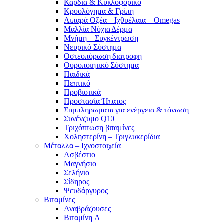
Καρδιά & Κυκλοφορικό
Κρυολόγημα & Γρίπη
Λιπαρά Οξέα – Ιχθυέλαια – Omegas
Μαλλία Νύχια Δέρμα
Μνήμη – Συγκέντρωση
Νευρικό Σύστημα
Οστεοπόρωση διατροφη
Ουροποιητικό Σύστημα
Παιδικά
Πεπτικό
Προβιοτικά
Προστασία Ήπατος
Συμπληρωματα για ενέργεια & τόνωση
Συνένζυμο Q10
Τριχόπτωση βιταμίνες
Χοληστερίνη – Τριγλυκερίδια
Μέταλλα – Ιχνοστοιχεία
Ασβέστιο
Μαγνήσιο
Σελήνιο
Σίδηρος
Ψευδάργυρος
Βιταμίνες
Αναβράζουσες
Βιταμίνη A