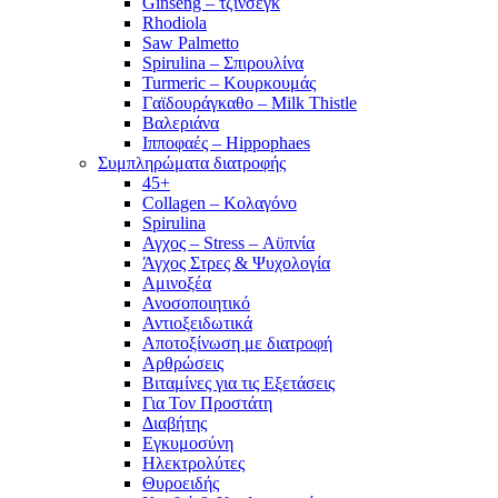
Ginseng – τζίνσεγκ
Rhodiola
Saw Palmetto
Spirulina – Σπιρουλίνα
Turmeric – Κουρκουμάς
Γαϊδουράγκαθο – Milk Thistle
Βαλεριάνα
Ιπποφαές – Hippophaes
Συμπληρώματα διατροφής
45+
Collagen – Κολαγόνο
Spirulina
Αγχος – Stress – Αϋπνία
Άγχος Στρες & Ψυχολογία
Αμινοξέα
Ανοσοποιητικό
Αντιοξειδωτικά
Αποτοξίνωση με διατροφή
Αρθρώσεις
Βιταμίνες για τις Εξετάσεις
Για Τον Προστάτη
Διαβήτης
Εγκυμοσύνη
Ηλεκτρολύτες
Θυροειδής