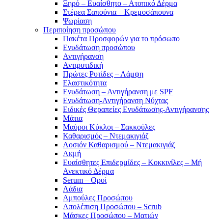
Ξηρό – Ευαίσθητο – Ατοπικό Δέρμα
Στέρεα Σαπούνια – Κρεμοσάπουνα
Ψωρίαση
Περιποίηση προσώπου
Πακέτα Προσφορών για το πρόσωπο
Ενυδάτωση προσώπου
Αντιγήρανση
Αντιρυτιδική
Πρώτες Ρυτίδες – Λάμψη
Ελαστικότητα
Ενυδάτωση – Αντιγήρανση με SPF
Ενυδάτωση-Αντιγήρανση Νύχτας
Ειδικές Θεραπείες Ενυδάτωσης-Αντιγήρανσης
Μάτια
Μαύροι Κύκλοι – Σακκούλες
Καθαρισμός – Ντεμακιγιάζ
Λοσιόν Καθαρισμού – Ντεμακιγιάζ
Ακμή
Ευαίσθητες Επιδερμίδες – Κοκκινίλες – Μή
Ανεκτικό Δέρμα
Serum – Οροί
Λάδια
Αμπούλες Προσώπου
Απολέπιση Προσώπου – Scrub
Μάσκες Προσώπου – Ματιών