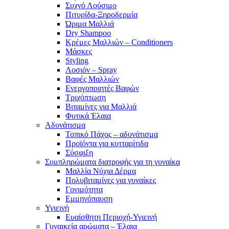
Συχνό Λούσιμο
Πιτυρίδα-Ξηροδερμία
Ώριμα Μαλλιά
Dry Shampoo
Κρέμες Μαλλιών – Conditioners
Μάσκες
Styling
Λοσιόν – Spray
Βαφές Μαλλιών
Ενεργοποιητές Βαφών
Τριχόπτωση
Βιταμίνες για Μαλλιά
Φυτικά Έλαια
Αδυνάτισμα
Τοπικό Πάχος – αδυνάτισμα
Προϊόντα για κυτταρίτιδα
Σύσφιξη
Συμπληρώματα διατροφής για τη γυναίκα
Μαλλία Νύχια Δέρμα
Πολυβιταμίνες για γυναίκες
Γονιμότητα
Εμμηνόπαυση
Υγιεινή
Ευαίσθητη Περιοχή-Υγιεινή
Γυναικεία αρώματα – Έλαια