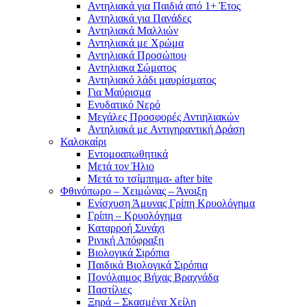
Αντηλιακά για Παιδιά από 1+ Έτος
Αντηλιακά για Πανάδες
Αντηλιακά Μαλλιών
Αντηλιακά με Χρώμα
Αντηλιακά Προσώπου
Αντηλιακα Σώματος
Αντηλιακό λάδι μαυρίσματος
Για Μαύρισμα
Ενυδατικό Νερό
Μεγάλες Προσφορές Αντιηλιακών
Αντηλιακά με Αντιγηραντική Δράση
Καλοκαίρι
Εντομοαπωθητικά
Μετά τον Ήλιο
Μετά το τσίμπημα- after bite
Φθινόπωρο – Χειμώνας – Άνοιξη
Ενίσχυση Άμυνας Γρίπη Κρυολόγημα
Γρίπη – Κρυολόγημα
Καταρροή Συνάχι
Ρινική Απόφραξη
Βιολογικά Σιρόπια
Παιδικά Βιολογικά Σιρόπια
Πονόλαιμος Βήχας Βραχνάδα
Παστίλιες
Ξηρά – Σκασμένα Χείλη