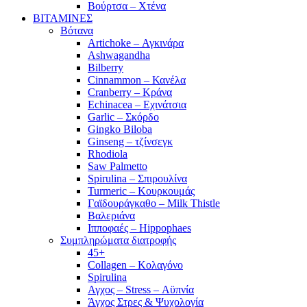
Βούρτσα – Χτένα
ΒΙΤΑΜΙΝΕΣ
Βότανα
Artichoke – Αγκινάρα
Ashwagandha
Bilberry
Cinnammon – Κανέλα
Cranberry – Κράνα
Echinacea – Εχινάτσια
Garlic – Σκόρδο
Gingko Biloba
Ginseng – τζίνσεγκ
Rhodiola
Saw Palmetto
Spirulina – Σπιρουλίνα
Turmeric – Κουρκουμάς
Γαϊδουράγκαθο – Milk Thistle
Βαλεριάνα
Ιπποφαές – Hippophaes
Συμπληρώματα διατροφής
45+
Collagen – Κολαγόνο
Spirulina
Αγχος – Stress – Αϋπνία
Άγχος Στρες & Ψυχολογία