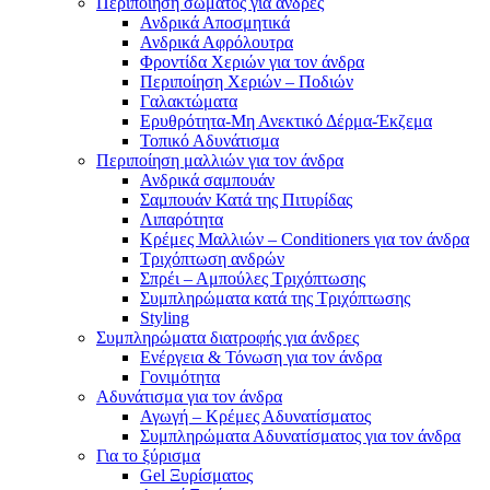
Περιποίηση σώματος για άνδρες
Ανδρικά Αποσμητικά
Ανδρικά Αφρόλουτρα
Φροντίδα Χεριών για τον άνδρα
Περιποίηση Χεριών – Ποδιών
Γαλακτώματα
Ερυθρότητα-Μη Ανεκτικό Δέρμα-Έκζεμα
Τοπικό Αδυνάτισμα
Περιποίηση μαλλιών για τον άνδρα
Ανδρικά σαμπουάν
Σαμπουάν Κατά της Πιτυρίδας
Λιπαρότητα
Κρέμες Μαλλιών – Conditioners για τον άνδρα
Τριχόπτωση ανδρών
Σπρέι – Αμπούλες Τριχόπτωσης
Συμπληρώματα κατά της Τριχόπτωσης
Styling
Συμπληρώματα διατροφής για άνδρες
Ενέργεια & Τόνωση για τον άνδρα
Γονιμότητα
Αδυνάτισμα για τον άνδρα
Αγωγή – Κρέμες Αδυνατίσματος
Συμπληρώματα Αδυνατίσματος για τον άνδρα
Για το ξύρισμα
Gel Ξυρίσματος