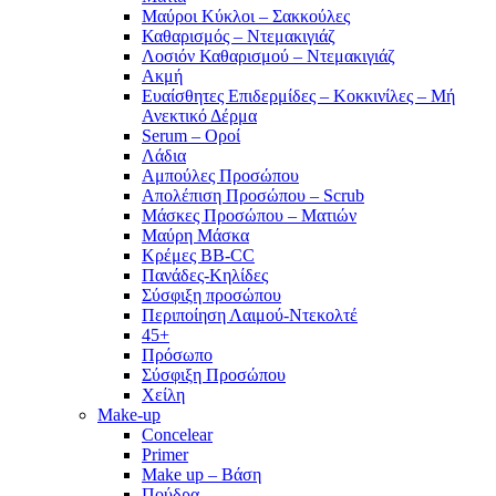
Μαύροι Κύκλοι – Σακκούλες
Καθαρισμός – Ντεμακιγιάζ
Λοσιόν Καθαρισμού – Ντεμακιγιάζ
Ακμή
Ευαίσθητες Επιδερμίδες – Κοκκινίλες – Μή
Ανεκτικό Δέρμα
Serum – Οροί
Λάδια
Αμπούλες Προσώπου
Απολέπιση Προσώπου – Scrub
Μάσκες Προσώπου – Ματιών
Μαύρη Μάσκα
Κρέμες BB-CC
Πανάδες-Κηλίδες
Σύσφιξη προσώπου
Περιποίηση Λαιμού-Ντεκολτέ
45+
Πρόσωπο
Σύσφιξη Προσώπου
Χείλη
Make-up
Concelear
Primer
Make up – Βάση
Πούδρα