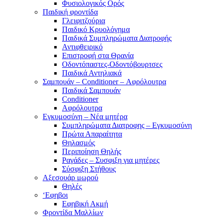
Φυσιολογικός Ορός
Παιδική φροντίδα
Γλειφιτζούρια
Παιδικό Κρυολόγημα
Παιδικά Συμπληρώματα Διατροφής
Αντιφθειρικό
Επιστροφή στα Θρανία
Οδοντόπαστες-Οδοντόβουρτσες
Παιδικά Αντηλιακά
Σαμπουάν – Conditioner – Αφρόλουτρα
Παιδικά Σαμπουάν
Conditioner
Αφρόλουτρα
Εγκυμοσύνη – Νέα μητέρα
Συμπληρώματα Διατροφης – Εγκυμοσύνη
Πρώτα Απαραίτητα
Θηλασμός
Περιποίηση Θηλής
Ραγάδες – Συσφιξη για μητέρες
Σύσφιξη Στήθους
Αξεσουάρ μωρού
Θηλές
‘Εφηβοι
Εφηβική Ακμή
Φροντίδα Μαλλίων