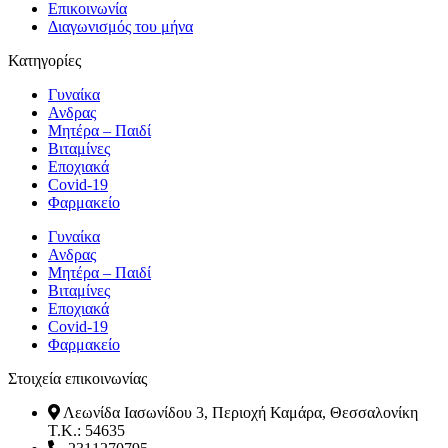
Επικοινωνία
Διαγωνισμός του μήνα
Κατηγορίες
Γυναίκα
Ανδρας
Μητέρα – Παιδί
Βιταμίνες
Εποχιακά
Covid-19
Φαρμακείο
Γυναίκα
Ανδρας
Μητέρα – Παιδί
Βιταμίνες
Εποχιακά
Covid-19
Φαρμακείο
Στοιχεία επικοινωνίας
Λεωνίδα Ιασωνίδου 3, Περιοχή Καμάρα, Θεσσαλονίκη
T.K.: 54635