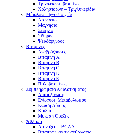
Τριχόπτωση βιταμίνες
Χοληστερίνη – Τριγλυκερίδια
Μέταλλα – Ιχνοστοιχεία
Ασβέστιο
Μαγνήσιο
Σελήνιο
Σίδηρος
Ψευδάργυρος
Βιταμίνες
Αναβράζουσες
Βιταμίνη A
Βιταμίνη B
Βιταμίνη C
Βιταμίνη D
Βιταμίνη E
Πολυβιταμίνες
Συμπληρώματα Αδυνατίσματος
Αποτοξίνωση
Ενίσχυση Μεταβολισμού
Καύση Λίπους
Κοιλιά
Μείωση Όρεξης
Άθληση
Αμινοξέα – BCAA
Βιταμινες για τις αρθρωσεις