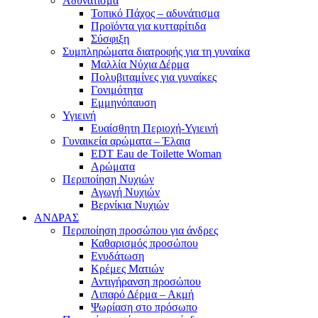
Αδυνάτισμα
Τοπικό Πάχος – αδυνάτισμα
Προϊόντα για κυτταρίτιδα
Σύσφιξη
Συμπληρώματα διατροφής για τη γυναίκα
Μαλλία Νύχια Δέρμα
Πολυβιταμίνες για γυναίκες
Γονιμότητα
Εμμηνόπαυση
Υγιεινή
Ευαίσθητη Περιοχή-Υγιεινή
Γυναικεία αρώματα – Έλαια
EDT Eau de Toilette Woman
Αρώματα
Περιποίηση Νυχιών
Αγωγή Νυχιών
Βερνίκια Νυχιών
ΑΝΔΡΑΣ
Περιποίηση προσώπου για άνδρες
Καθαρισμός προσώπου
Ενυδάτωση
Κρέμες Ματιών
Αντιγήρανση προσώπου
Λιπαρό Δέρμα – Ακμή
Ψωρίαση στο πρόσωπο