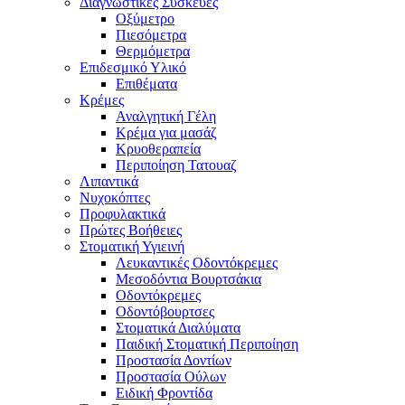
Διαγνωστικές Συσκευές
Οξύμετρο
Πιεσόμετρα
Θερμόμετρα
Επιδεσμικό Υλικό
Επιθέματα
Κρέμες
Αναλγητική Γέλη
Κρέμα για μασάζ
Κρυοθεραπεία
Περιποίηση Τατουαζ
Λιπαντικά
Νυχοκόπτες
Προφυλακτικά
Πρώτες Βοήθειες
Στοματική Υγιεινή
Λευκαντικές Οδοντόκρεμες
Μεσοδόντια Βουρτσάκια
Οδοντόκρεμες
Οδοντόβουρτσες
Στοματικά Διαλύματα
Παιδική Στοματική Περιποίηση
Προστασία Δοντίων
Προστασία Ούλων
Ειδική Φροντίδα