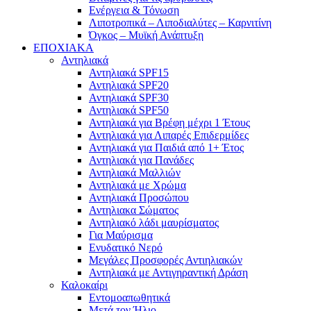
Ενέργεια & Τόνωση
Λιποτροπικά – Λιποδιαλύτες – Καρνιτίνη
Όγκος – Μυϊκή Ανάπτυξη
ΕΠΟΧΙΑΚΑ
Αντηλιακά
Αντηλιακά SPF15
Αντηλιακά SPF20
Αντηλιακά SPF30
Αντηλιακά SPF50
Αντηλιακά για Βρέφη μέχρι 1 Έτους
Αντηλιακά για Λιπαρές Επιδερμίδες
Αντηλιακά για Παιδιά από 1+ Έτος
Αντηλιακά για Πανάδες
Αντηλιακά Μαλλιών
Αντηλιακά με Χρώμα
Αντηλιακά Προσώπου
Αντηλιακα Σώματος
Αντηλιακό λάδι μαυρίσματος
Για Μαύρισμα
Ενυδατικό Νερό
Μεγάλες Προσφορές Αντιηλιακών
Αντηλιακά με Αντιγηραντική Δράση
Καλοκαίρι
Εντομοαπωθητικά
Μετά τον Ήλιο