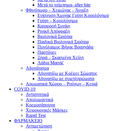
Μετά το τσίμπημα- after bite
Φθινόπωρο – Χειμώνας – Άνοιξη
Ενίσχυση Άμυνας Γρίπη Κρυολόγημα
Γρίπη – Κρυολόγημα
Καταρροή Συνάχι
Ρινική Απόφραξη
Βιολογικά Σιρόπια
Παιδικά Βιολογικά Σιρόπια
Πονόλαιμος Βήχας Βραχνάδα
Παστίλιες
Ξηρά – Σκασμένα Χείλη
Λάδια Μασάζ
Αδυνάτισμα
Αδυνατίζω με Κρέμες Σώματος
Αδυνατίζω με συμπληρώματα
Αρωματικά Χώρου – Ρούχων – Κεριά
COVID-19
Αντισηπτικά
Απολυμαντικά
Κρεμοσάπουνα
Χειρουργικές Μάσκες
Rapid Test
ΦΑΡΜΑΚΕΙΟ
Αντιμετώπιση