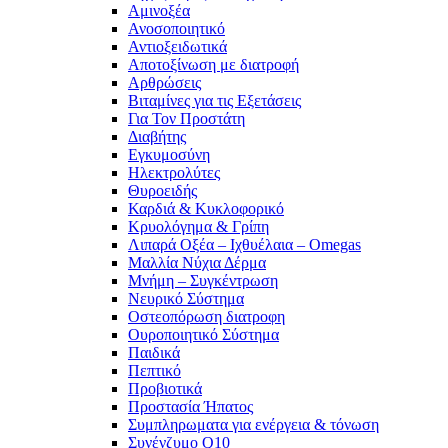
Αμινοξέα
Ανοσοποιητικό
Αντιοξειδωτικά
Αποτοξίνωση με διατροφή
Αρθρώσεις
Βιταμίνες για τις Εξετάσεις
Για Τον Προστάτη
Διαβήτης
Εγκυμοσύνη
Ηλεκτρολύτες
Θυροειδής
Καρδιά & Κυκλοφορικό
Κρυολόγημα & Γρίπη
Λιπαρά Οξέα – Ιχθυέλαια – Omegas
Μαλλία Νύχια Δέρμα
Μνήμη – Συγκέντρωση
Νευρικό Σύστημα
Οστεοπόρωση διατροφη
Ουροποιητικό Σύστημα
Παιδικά
Πεπτικό
Προβιοτικά
Προστασία Ήπατος
Συμπληρωματα για ενέργεια & τόνωση
Συνένζυμο Q10