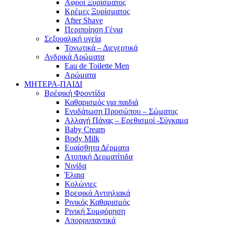
Αφροί Ξυρίσματος
Κρέμες Ξυρίσματος
After Shave
Περιποίηση Γένια
Σεξουαλική υγεία
Τονωτικά – Διεγερτικά
Ανδρικά Αρώματα
Eau de Toilette Men
Αρώματα
ΜΗΤΕΡΑ-ΠΑΙΔΙ
Βρέφική Φροντίδα
Καθαρισμός για παιδιά
Ενυδάτωση Προσώπου – Σώματος
Αλλαγή Πάνας – Ερεθισμοί -Σύγκαμα
Baby Cream
Body Milk
Ευαίσθητα Δέρματα
Ατοπική Δερματίτιδα
Νινίδα
Έλαια
Κολώνιες
Βρεφικά Αντιηλιακά
Ρινικός Καθαρισμός
Ρινική Συμφόρηση
Απορρυπαντικά