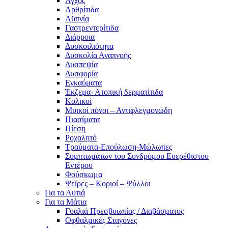
Άγχος
Αρθρίτιδα
Αϋπνία
Γαστρεντερίτιδα
Διάρροια
Δυσκοιλιότητα
Δυσκολία Αναπνοής
Δυσπεψία
Δυσφορία
Εγκαύματα
Έκζεμα- Ατοπική δερματίτιδα
Κολικοί
Μυικοί πόνοι – Αντιφλεγμονώδη
Πιασίματα
Πίεση
Ροχαλητό
Τραύματα-Επούλωση-Μώλωπες
Συμπτωμάτων του Συνδρόμου Ευερέθιστου
Εντέρου
Φούσκωμα
Ψείρες – Κοριοί – Ψύλλοι
Για τα Αυτιά
Για τα Μάτια
Γυαλιά Πρεσβυωπίας / Διαβάσματος
Οφθαλμικές Σταγόνες