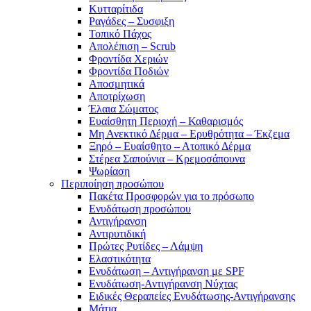
Κυτταρίτιδα
Ραγάδες – Συσφιξη
Τοπικό Πάχος
Απολέπιση – Scrub
Φροντίδα Χεριών
Φροντίδα Ποδιών
Αποσμητικά
Αποτρίχωση
Έλαια Σώματος
Ευαίσθητη Περιοχή – Καθαρισμός
Μη Ανεκτικό Δέρμα – Ερυθρότητα – Έκζεμα
Ξηρό – Ευαίσθητο – Ατοπικό Δέρμα
Στέρεα Σαπούνια – Κρεμοσάπουνα
Ψωρίαση
Περιποίηση προσώπου
Πακέτα Προσφορών για το πρόσωπο
Ενυδάτωση προσώπου
Αντιγήρανση
Αντιρυτιδική
Πρώτες Ρυτίδες – Λάμψη
Ελαστικότητα
Ενυδάτωση – Αντιγήρανση με SPF
Ενυδάτωση-Αντιγήρανση Νύχτας
Ειδικές Θεραπείες Ενυδάτωσης-Αντιγήρανσης
Μάτια