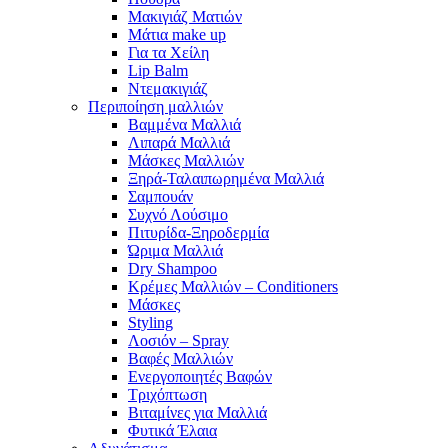
Μακιγιάζ Ματιών
Μάτια make up
Για τα Χείλη
Lip Balm
Ντεμακιγιάζ
Περιποίηση μαλλιών
Βαμμένα Μαλλιά
Λιπαρά Μαλλιά
Μάσκες Μαλλιών
Ξηρά-Ταλαιπωρημένα Μαλλιά
Σαμπουάν
Συχνό Λούσιμο
Πιτυρίδα-Ξηροδερμία
Ώριμα Μαλλιά
Dry Shampoo
Κρέμες Μαλλιών – Conditioners
Μάσκες
Styling
Λοσιόν – Spray
Βαφές Μαλλιών
Ενεργοποιητές Βαφών
Τριχόπτωση
Βιταμίνες για Μαλλιά
Φυτικά Έλαια