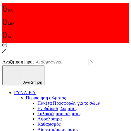
0
HR
0
MIN
0
SC
Αναζήτηση input
Αναζήτηση
ΓΥΝΑΙΚΑ
Περιποίηση σώματος
Πακέτα Προσφορών για το σώμα
Ενυδάτωση Σώματος
Γαλακτώματα σώματος
Αφρόλουτρα
Καθαρισμός
Αδυνάτισμα σώματος