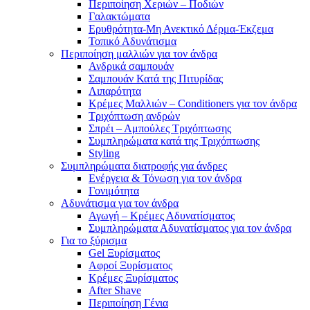
Περιποίηση Χεριών – Ποδιών
Γαλακτώματα
Ερυθρότητα-Μη Ανεκτικό Δέρμα-Έκζεμα
Τοπικό Αδυνάτισμα
Περιποίηση μαλλιών για τον άνδρα
Ανδρικά σαμπουάν
Σαμπουάν Κατά της Πιτυρίδας
Λιπαρότητα
Κρέμες Μαλλιών – Conditioners για τον άνδρα
Τριχόπτωση ανδρών
Σπρέι – Αμπούλες Τριχόπτωσης
Συμπληρώματα κατά της Τριχόπτωσης
Styling
Συμπληρώματα διατροφής για άνδρες
Ενέργεια & Τόνωση για τον άνδρα
Γονιμότητα
Αδυνάτισμα για τον άνδρα
Αγωγή – Κρέμες Αδυνατίσματος
Συμπληρώματα Αδυνατίσματος για τον άνδρα
Για το ξύρισμα
Gel Ξυρίσματος
Αφροί Ξυρίσματος
Κρέμες Ξυρίσματος
After Shave
Περιποίηση Γένια