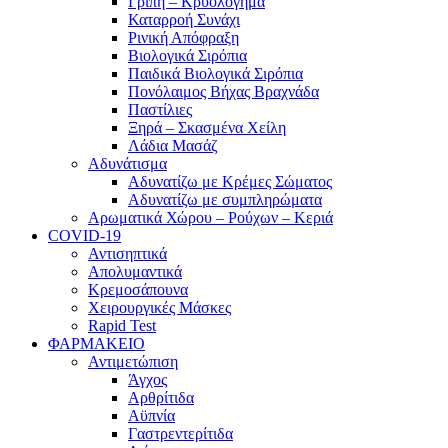
Γρίπη – Κρυολόγημα
Καταρροή Συνάχι
Ρινική Απόφραξη
Βιολογικά Σιρόπια
Παιδικά Βιολογικά Σιρόπια
Πονόλαιμος Βήχας Βραχνάδα
Παστίλιες
Ξηρά – Σκασμένα Χείλη
Λάδια Μασάζ
Αδυνάτισμα
Αδυνατίζω με Κρέμες Σώματος
Αδυνατίζω με συμπληρώματα
Αρωματικά Χώρου – Ρούχων – Κεριά
COVID-19
Αντισηπτικά
Απολυμαντικά
Κρεμοσάπουνα
Χειρουργικές Μάσκες
Rapid Test
ΦΑΡΜΑΚΕΙΟ
Αντιμετώπιση
Άγχος
Αρθρίτιδα
Αϋπνία
Γαστρεντερίτιδα