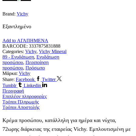
Brand:
Vichy
Εξαντλημένο
Add to ΑΓΑΠΗΜΕΝΑ
BARCODE:
3337875831888
Categories:
Vichy
,
Vichy Mineral
89 - Ενυδάτωση
,
Ενυδάτωση
προσώπου
,
Περιποίηση
προσώπου
,
Πρόσωπο
Μάρκα:
Vichy
Share:
Facebook
Twitter
Tumblr
Linkedin
Περιγραφή
Επιπλέον πληροφορίες
Τρόποι Πληρωμής
Τρόποι Αποστολής
Κρέμα προσώπου, κατάλληλη για ημέρα και νύχτα,
72ωρης διάρκειας της εταιρείας Vichy. Εμπλουτισμένη με