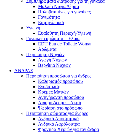
Συμπληρώματα διατροφής για τη γυναίκα
Μαλλία Νύχια Δέρμα
Πολυβιταμίνες για γυναίκες
Γονιμότητα
Εμμηνόπαυση
Υγιεινή
Ευαίσθητη Περιοχή-Υγιεινή
Γυναικεία αρώματα – Έλαια
EDT Eau de Toilette Woman
Αρώματα
Περιποίηση Νυχιών
Αγωγή Νυχιών
Βερνίκια Νυχιών
ΑΝΔΡΑΣ
Περιποίηση προσώπου για άνδρες
Καθαρισμός προσώπου
Ενυδάτωση
Κρέμες Ματιών
Αντιγήρανση προσώπου
Λιπαρό Δέρμα – Ακμή
Ψωρίαση στο πρόσωπο
Περιποίηση σώματος για άνδρες
Ανδρικά Αποσμητικά
Ανδρικά Αφρόλουτρα
Φροντίδα Χεριών για τον άνδρα