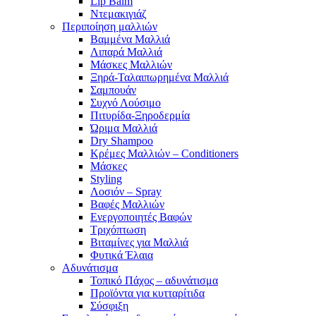
Lip Balm
Ντεμακιγιάζ
Περιποίηση μαλλιών
Βαμμένα Μαλλιά
Λιπαρά Μαλλιά
Μάσκες Μαλλιών
Ξηρά-Ταλαιπωρημένα Μαλλιά
Σαμπουάν
Συχνό Λούσιμο
Πιτυρίδα-Ξηροδερμία
Ώριμα Μαλλιά
Dry Shampoo
Κρέμες Μαλλιών – Conditioners
Μάσκες
Styling
Λοσιόν – Spray
Βαφές Μαλλιών
Ενεργοποιητές Βαφών
Τριχόπτωση
Βιταμίνες για Μαλλιά
Φυτικά Έλαια
Αδυνάτισμα
Τοπικό Πάχος – αδυνάτισμα
Προϊόντα για κυτταρίτιδα
Σύσφιξη