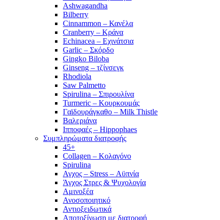
Ashwagandha
Bilberry
Cinnammon – Κανέλα
Cranberry – Κράνα
Echinacea – Εχινάτσια
Garlic – Σκόρδο
Gingko Biloba
Ginseng – τζίνσεγκ
Rhodiola
Saw Palmetto
Spirulina – Σπιρουλίνα
Turmeric – Κουρκουμάς
Γαϊδουράγκαθο – Milk Thistle
Βαλεριάνα
Ιπποφαές – Hippophaes
Συμπληρώματα διατροφής
45+
Collagen – Κολαγόνο
Spirulina
Αγχος – Stress – Αϋπνία
Άγχος Στρες & Ψυχολογία
Αμινοξέα
Ανοσοποιητικό
Αντιοξειδωτικά
Αποτοξίνωση με διατροφή