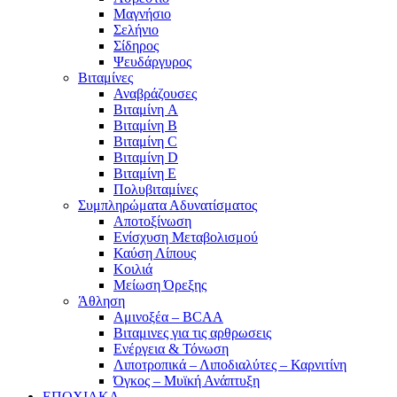
Μαγνήσιο
Σελήνιο
Σίδηρος
Ψευδάργυρος
Βιταμίνες
Αναβράζουσες
Βιταμίνη A
Βιταμίνη B
Βιταμίνη C
Βιταμίνη D
Βιταμίνη E
Πολυβιταμίνες
Συμπληρώματα Αδυνατίσματος
Αποτοξίνωση
Ενίσχυση Μεταβολισμού
Καύση Λίπους
Κοιλιά
Μείωση Όρεξης
Άθληση
Αμινοξέα – BCAA
Βιταμινες για τις αρθρωσεις
Ενέργεια & Τόνωση
Λιποτροπικά – Λιποδιαλύτες – Καρνιτίνη
Όγκος – Μυϊκή Ανάπτυξη
ΕΠΟΧΙΑΚΑ