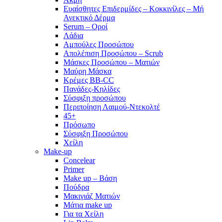
Ευαίσθητες Επιδερμίδες – Κοκκινίλες – Μή
Ανεκτικό Δέρμα
Serum – Οροί
Λάδια
Αμπούλες Προσώπου
Απολέπιση Προσώπου – Scrub
Μάσκες Προσώπου – Ματιών
Μαύρη Μάσκα
Κρέμες BB-CC
Πανάδες-Κηλίδες
Σύσφιξη προσώπου
Περιποίηση Λαιμού-Ντεκολτέ
45+
Πρόσωπο
Σύσφιξη Προσώπου
Χείλη
Make-up
Concelear
Primer
Make up – Βάση
Πούδρα
Μακιγιάζ Ματιών
Μάτια make up
Για τα Χείλη