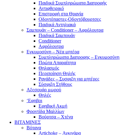
Παιδικά Συμπληρώματα Διατροφής
Αντιφθειρικό
Επιστροφή στα Θρανία
Οδοντόπαστες-Οδοντόβουρτσες
Παιδικά Αντηλιακά
Σαμπουάν – Conditioner – Αφρόλουτρα
Παιδικά Σαμπουάν
Conditioner
Αφρόλουτρα
Εγκυμοσύνη – Νέα μητέρα
Συμπληρώματα Διατροφης – Εγκυμοσύνη
Πρώτα Απαραίτητα
Θηλασμός
Περιποίηση Θηλής
Ραγάδες – Συσφιξη για μητέρες
Σύσφιξη Στήθους
Αξεσουάρ μωρού
Θηλές
‘Εφηβοι
Εφηβική Ακμή
Φροντίδα Μαλλίων
Βούρτσα – Χτένα
ΒΙΤΑΜΙΝΕΣ
Βότανα
Artichoke – Αγκινάρα