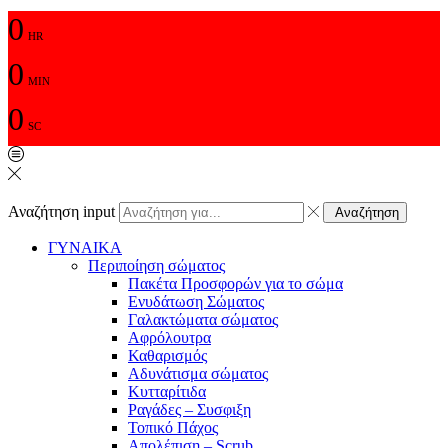
0
HR
0
MIN
0
SC
Αναζήτηση input
Αναζήτηση
ΓΥΝΑΙΚΑ
Περιποίηση σώματος
Πακέτα Προσφορών για το σώμα
Ενυδάτωση Σώματος
Γαλακτώματα σώματος
Αφρόλουτρα
Καθαρισμός
Αδυνάτισμα σώματος
Κυτταρίτιδα
Ραγάδες – Συσφιξη
Τοπικό Πάχος
Απολέπιση – Scrub