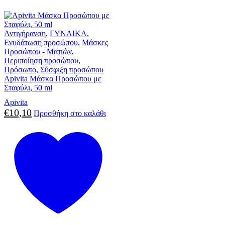
Αντιγήρανση
,
ΓΥΝΑΙΚΑ
,
Ενυδάτωση προσώπου
,
Μάσκες
Προσώπου - Ματιών
,
Περιποίηση προσώπου
,
Πρόσωπο
,
Σύσφιξη προσώπου
Apivita Μάσκα Προσώπου με
Σταφύλι, 50 ml
Apivita
€
10,10
Προσθήκη στο καλάθι