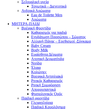
Σεξουαλική υγεία
Τονωτικά – Διεγερτικά
Ανδρικά Αρώματα
Eau de Toilette Men
Αρώματα
ΜΗΤΕΡΑ-ΠΑΙΔΙ
Βρέφική Φροντίδα
Καθαρισμός για παιδιά
Ενυδάτωση Προσώπου – Σώματος
Αλλαγή Πάνας – Ερεθισμοί -Σύγκαμα
Baby Cream
Body Milk
Ευαίσθητα Δέρματα
Ατοπική Δερματίτιδα
Νινίδα
Έλαια
Κολώνιες
Βρεφικά Αντιηλιακά
Ρινικός Καθαρισμός
Ρινική Συμφόρηση
Απορρυπαντικά
Φυσιολογικός Ορός
Παιδική φροντίδα
Γλειφιτζούρια
Παιδικό Κρυολόγημα