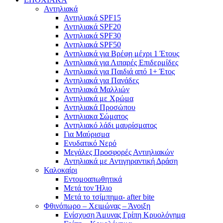
Αντηλιακά
Αντηλιακά SPF15
Αντηλιακά SPF20
Αντηλιακά SPF30
Αντηλιακά SPF50
Αντηλιακά για Βρέφη μέχρι 1 Έτους
Αντηλιακά για Λιπαρές Επιδερμίδες
Αντηλιακά για Παιδιά από 1+ Έτος
Αντηλιακά για Πανάδες
Αντηλιακά Μαλλιών
Αντηλιακά με Χρώμα
Αντηλιακά Προσώπου
Αντηλιακα Σώματος
Αντηλιακό λάδι μαυρίσματος
Για Μαύρισμα
Ενυδατικό Νερό
Μεγάλες Προσφορές Αντιηλιακών
Αντηλιακά με Αντιγηραντική Δράση
Καλοκαίρι
Εντομοαπωθητικά
Μετά τον Ήλιο
Μετά το τσίμπημα- after bite
Φθινόπωρο – Χειμώνας – Άνοιξη
Ενίσχυση Άμυνας Γρίπη Κρυολόγημα