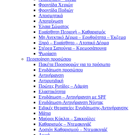
Φροντίδα Χεριών
Φροντίδα Ποδιών
Αποσμητικά
Αποτρίχωση
Έλαια Σώματος
Ευαίσθητη Περιοχή – Καθαρισμός
Μη Ανεκτικό Δέρμα – Ερυθρότητα – Έκζεμα
Ξηρό – Ευαίσθητο – Ατοπικό Δέρμα
Στέρεα Σαπούνια – Κρεμοσάπουνα
Ψωρίαση
Περιποίηση προσώπου
Πακέτα Προσφορών για το πρόσωπο
Ενυδάτωση προσώπου
Αντιγήρανση
Αντιρυτιδική
Πρώτες Ρυτίδες – Λάμψη
Ελαστικότητα
Ενυδάτωση – Αντιγήρανση με SPF
Ενυδάτωση-Αντιγήρανση Νύχτας
Ειδικές Θεραπείες Ενυδάτωσης-Αντιγήρανσης
Μάτια
Μαύροι Κύκλοι – Σακκούλες
Καθαρισμός – Ντεμακιγιάζ
Λοσιόν Καθαρισμού – Ντεμακιγιάζ
Ακμή