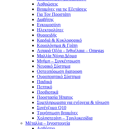
Αρθρώσεις
Βιταμίνες για τις Εξετάσεις
Για Τον Προστάτη
Διαβήτης
Εγκυμοσύνη
Ηλεκτρολύτες
Θυροειδής
Καρδιά & Κυκλοφορικό
Κρυολόγημα & Γρίπη
Λιπαρά Οξέα – Ιχθυέλαια – Omegas
Μαλλία Νύχια Δέρμα
Μνήμη – Συγκέντρωση
Νευρικό Σύστημα
Οστεοπόρωση διατροφη
Ουροποιητικό Σύστημα
Παιδικά
Πεπτικό
Προβιοτικά
Προστασία Ήπατος
Συμπληρωματα για ενέργεια & τόνωση
Συνένζυμο Q10
Τριχόπτωση βιταμίνες
Χοληστερίνη – Τριγλυκερίδια
Μέταλλα – Ιχνοστοιχεία
Ασβέστιο