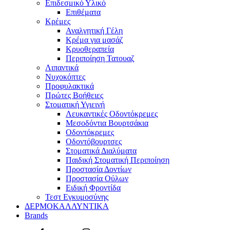
Επιδεσμικό Υλικό
Επιθέματα
Κρέμες
Αναλγητική Γέλη
Κρέμα για μασάζ
Κρυοθεραπεία
Περιποίηση Τατουαζ
Λιπαντικά
Νυχοκόπτες
Προφυλακτικά
Πρώτες Βοήθειες
Στοματική Υγιεινή
Λευκαντικές Οδοντόκρεμες
Μεσοδόντια Βουρτσάκια
Οδοντόκρεμες
Οδοντόβουρτσες
Στοματικά Διαλύματα
Παιδική Στοματική Περιποίηση
Προστασία Δοντίων
Προστασία Ούλων
Ειδική Φροντίδα
Τεστ Εγκυμοσύνης
ΔΕΡΜΟΚΑΛΛΥΝΤΙΚΑ
Brands