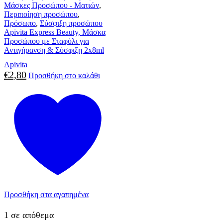
Μάσκες Προσώπου - Ματιών
,
Περιποίηση προσώπου
,
Πρόσωπο
,
Σύσφιξη προσώπου
Apivita Express Beauty, Μάσκα
Προσώπου με Σταφύλι για
Αντιγήρανση & Σύσφιξη 2x8ml
Apivita
€
2,80
Προσθήκη στο καλάθι
Προσθήκη στα αγαπημένα
1 σε απόθεμα