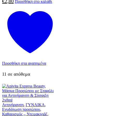
€
2,80
Προσθήκη στο καλάθι
Προσθήκη στα αγαπημένα
11 σε απόθεμα
Αντιγήρανση
,
ΓΥΝΑΙΚΑ
,
Ενυδάτωση προσώπου
,
Καθαρισμός – Ντεμακιγιάζ
,