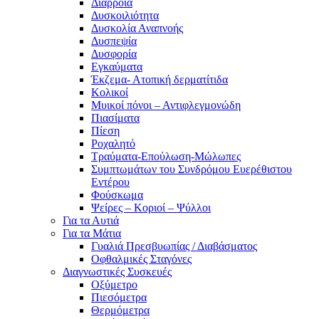
Διάρροια
Δυσκοιλιότητα
Δυσκολία Αναπνοής
Δυσπεψία
Δυσφορία
Εγκαύματα
Έκζεμα- Ατοπική δερματίτιδα
Κολικοί
Μυικοί πόνοι – Αντιφλεγμονώδη
Πιασίματα
Πίεση
Ροχαλητό
Τραύματα-Επούλωση-Μώλωπες
Συμπτωμάτων του Συνδρόμου Ευερέθιστου
Εντέρου
Φούσκωμα
Ψείρες – Κοριοί – Ψύλλοι
Για τα Αυτιά
Για τα Μάτια
Γυαλιά Πρεσβυωπίας / Διαβάσματος
Οφθαλμικές Σταγόνες
Διαγνωστικές Συσκευές
Οξύμετρο
Πιεσόμετρα
Θερμόμετρα