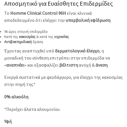
Αποσμητικό για Ευαίσθητες Επιδερμίδες
Το
Homme Clinical Control 96H
είναι κλινικά
αποδεδειγμένο ότι ελέγχει την
υπερβολική εφίδρωση
:
96 ώρες στεγνή επιδερμίδα
Κατά της
κακοσμίας
& κατά της
υγρασίας
Αντιβακτηριδιακή
δράση
Έχοντας αναπτυχθεί υπό
δερματολογικό έλεγχο
, η
μοναδική του σύνθεση επιτρέπει στην επιδερμίδα να
«
αναπνέει
» και εξασφαλίζει
βέλτιστη
ανοχή &
άνεση
.
Ενεργά συστατικά με ψευδάργυρο, για έλεγχο της κακοσμίας
στην πηγή της.*
0% αλκοόλη
*Περιέχει άλατα αλουμινίου.
Υφή