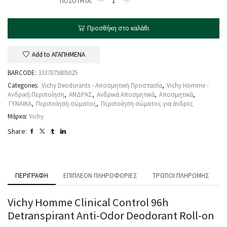
Προσθήκη στο καλάθι
Add to ΑΓΑΠΗΜΕΝΑ
BARCODE:
3337875805025
Categories:
Vichy Deodorants - Αποσμητική Προστασία
,
Vichy Homme -
Ανδρική Περιποίηση
,
ΑΝΔΡΑΣ
,
Ανδρικά Αποσμητικά
,
Αποσμητικά
,
ΓΥΝΑΙΚΑ
,
Περιποίηση σώματος
,
Περιποίηση σώματος για άνδρες
Μάρκα:
Vichy
Share:
ΠΕΡΙΓΡΑΦΉ
ΕΠΙΠΛΈΟΝ ΠΛΗΡΟΦΟΡΊΕΣ
ΤΡΌΠΟΙ ΠΛΗΡΩΜΉΣ
Vichy Homme Clinical Control 96h
Detranspirant Anti-Odor Deodorant Roll-on